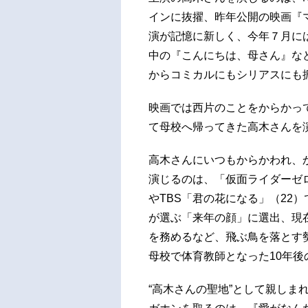
インに抜擢、昨年公開の映画『
演が記憶に新しく、今年７月にはN
中の『こんにちは、母さん』な
からコミカルにもシリアスにも
映画では西片のことをからかっ
て母校へ帰ってきた高木さんを
高木さんにいつもからかわれ、
演じるのは、「仮面ライダーゼロ
やTBS「君の花になる」（22
が選ぶ「来年の顔」に選出、現
を務めるなど、飛ぶ鳥を落とす
母校で体育教師となった10年後
“高木さんの聖地”として親しま