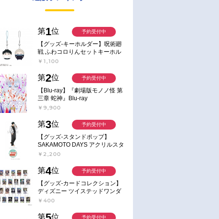
1
第
位
予約受付中
【グッズ-キーホルダー】呪術廻
戦 ふわコロりんセットキーホル
ダー【アニメイト特典付】
￥1,100
2
第
位
予約受付中
【Blu-ray】『劇場版モノノ怪 第
三章 蛇神』Blu-ray
￥9,900
3
第
位
予約受付中
【グッズ-スタンドポップ】
SAKAMOTO DAYS アクリルスタ
ンド～Sunny Afternoon～ 4.南雲
￥2,200
4
第
位
予約受付中
【グッズ-カードコレクション】
ディズニー ツイステッドワンダ
ーランド ランダムカードコレク
￥400
ション クラブ・ウェアver.
5
第
位
予約受付中