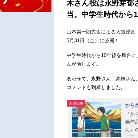
木さん役は永野芽郁
当。中学生時代から
山本崇一朗先生による人気漫画『
5月31日（金）に公開！
中学生時代から10年後を舞台
んが演じます。
あわせて、永野さん、高橋さん
コメントも到着しました。
関連記事
から
『か
画作
ん』
記事