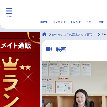
menu
HOME
ランキング
トレンド
アニメ
声優
HOME
ランキング
アニ
animateTimes
からかい上手の高木さん（実写）
『か
マンガ・ラノベ
ゲーム・アプリ
音楽
映画
最新記事一覧
アニメ記事一覧
声優記事一覧