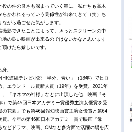
と役の仲の良さも深まっていく毎に、私たちも高木
からかわれるっていう関係性が出来てきて（笑）ち
りながら過ごせた気がします。
編撮影できたことによって、きっとスクリーンの中
心地の良い映画が出来るのではないかなと思います
て頂けたら嬉しいです。
出身。
。NHK連続テレビ小説「半分、青い」（18年）でヒロ
、エランドール賞新人賞（19年）を受賞。2021年
V）、「キネマの神様」などに出演した他、映画『そ
年）で第45回日本アカデミー賞優秀主演女優賞を受
の花園』でも第46回報知映画賞主演女優賞と第64
受賞。今年の第46回日本アカデミー賞で映画『母
るなどドラマ、映画、CMなど多方面で活躍の場を広