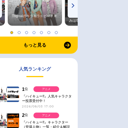
Trignalのキラキラ☆ビートＲ
森久保祥太郎×浪川大輔 つま
みは塩だけ
もっと見る
人気ランキング
1
位
アニメ
『ハイキュー!!』人気キャラクタ
ー投票受付中！
2026/08/03 17:00
2
位
アニメ
『ハイキュー!!』キャラクター
（登場人物）一覧・紹介＆解説