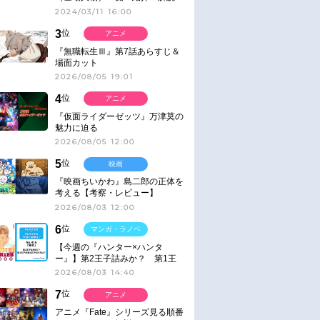
2024/03/11 16:00
3
位
アニメ
『無職転生Ⅲ』第7話あらすじ＆
場面カット
2026/08/05 19:01
4
位
アニメ
『仮面ライダーゼッツ』万津莫の
魅力に迫る
2026/08/05 12:00
5
位
映画
『映画ちいかわ』島二郎の正体を
考える【考察・レビュー】
2026/08/03 12:00
6
位
マンガ・ラノベ
【今週の『ハンター×ハンタ
ー』】第2王子詰みか？ 第1王
子と第4王子が対峙「発令」＜
2026/08/03 14:40
No.416＞
7
位
アニメ
アニメ『Fate』シリーズ見る順番