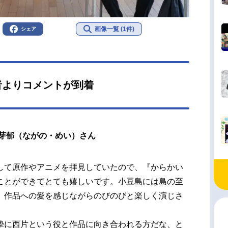
画像一覧 (1件)
シェア
者よりコメントが到着
芽郁（ながの・めい）さん
して原作やアニメを拝見していたので、『からかい
ことができてとても嬉しいです。小豆島には島の至
、作品への愛を感じながらのびのびと楽しく演じさ
摯に西片という役と作品に向き合われる方だな、と