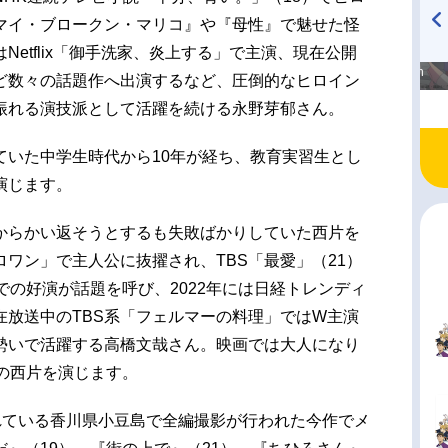
マイ・ブロークン・マリコ』や『母性』で魅せた怪
etflix「御手洗家、炎上する」で主演、現在公開
高橋美紀のおんぷの気持ち
TVアニメ『戦隊大失格』
♪ in アニメイトタイムズ
radio 大直会 2nd season
ど数々の話題作へ出演するなど、圧倒的なヒロイン
振れる演技派として活躍を続ける永野芽郁さん。
ていた中学生時代から10年が経ち、教育実習生とし
演じます。
からかい返そうとするも失敗ばかりしていた西片を
ワン」で主人公に抜擢され、TBS「最愛」（21）
）での好演が話題を呼び、2022年には日経トレンディ
在放送中のTBS系「フェルマーの料理」ではW主演
勢いで活躍する高橋文哉さん。映画では大人になり
の西片を演じます。
れている香川県小豆島で全編撮影が行われた今作でメ