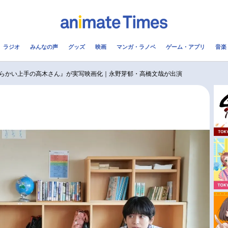
ラジオ
みんなの声
グッズ
映画
マンガ・ラノベ
ゲーム・アプリ
音楽
メ
声優
ラジオ
み
らかい上手の高木さん』が実写映画化｜永野芽郁・高橋文哉が出演
コスプレ
2.5次元
配信
アニメ映画一覧
今期アニメ曜日別一覧
実写化映画一覧
春アニメ
男性声優/女性声優一覧
夏アニメ
FOLLOW US