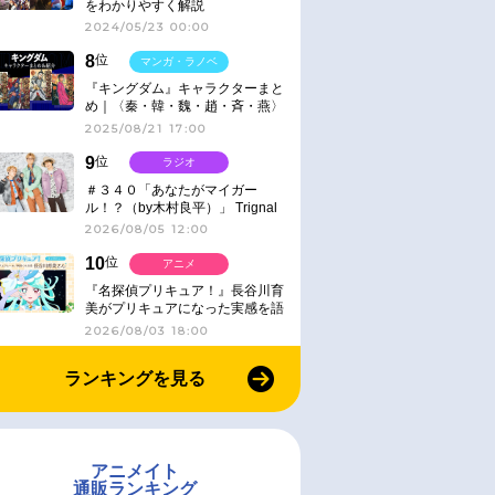
をわかりやすく解説
2024/05/23 00:00
8
位
マンガ・ラノベ
『キングダム』キャラクターまと
め｜〈秦・韓・魏・趙・斉・燕〉
2025/08/21 17:00
9
位
ラジオ
＃３４０「あなたがマイガー
ル！？（by木村良平）」 Trignal
のキラキラ☆ビートＲ
2026/08/05 12:00
10
位
アニメ
『名探偵プリキュア！』長谷川育
美がプリキュアになった実感を語
る【インタビュー】
2026/08/03 18:00
ランキングを見る
アニメイト
通販ランキング