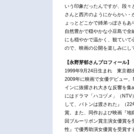
いう印象だったんですが、段々
さんと西片のようにからかい・
ょっとどこかで姉弟っぽさもあ
自然豊かで穏やかな小豆島で全
にも穏やかで温かく、観ていて
ので、映画の公開を楽しみにし
【永野芽郁さんプロフィール】
1999年9月24日生まれ 東京都
2009年に映画で女優デビュー
インに抜擢され大きな反響を集め
にはドラマ「ハコヅメ」（NT
して、バトンは渡された』（22
賞。また、同作および映画『地獄
回ブルーリボン賞主演女優賞を
性』で優秀助演女優賞を受賞す