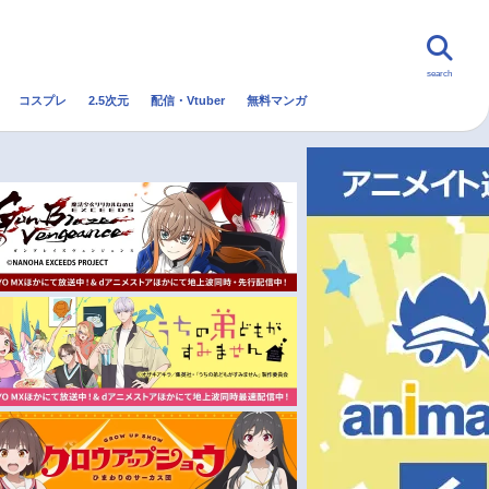
search
コスプレ
2.5次元
配信・Vtuber
無料マンガ
んなの声
グッズ
映画
・Vtuber
トレンド
無料マンガ
秋アニメ
冬アニメ