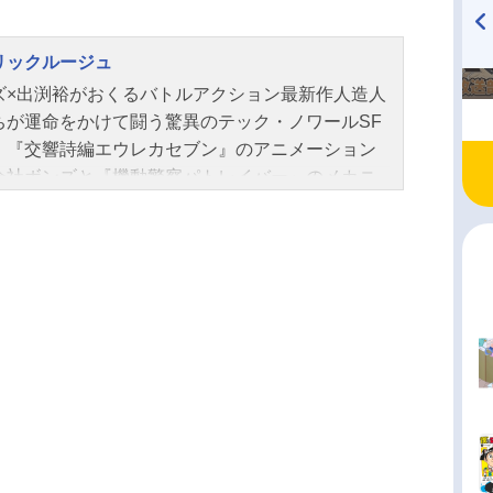
リックルージュ
TVアニメ『戦隊大失格』
ハイキュー!! 烏野高校放送部!
radio 大直会 2nd season
ズ×出渕裕がおくるバトルアクション最新作人造人
ちが運命をかけて闘う驚異のテック・ノワールSF
！『交響詩編エウレカセブン』のアニメーション
会社ボンズと『機動警察パトレイバー』のメカニ
デザイナーや『宇宙戦艦ヤマト2199』の総監督を
た出渕裕が『ラーゼフォン』以来、19年ぶりの再
グを実現！監督は『キャロル＆チューズデイ』
ーパー・クルックス』の堀元宣が、キャラクター
インは『カウボーイビバップ』『血界戦線』の川
浩が担当するなど、最高峰スタッフが結集し、壮
テック・ノワールSFを作り上げる。ボンズ設立25
記念作品のオリジナルアニメ『メタリックルージ
は2024年1月、世界に放たれる。人間と人造人間
在する世界――人造人間の少女・ルジュは、バデ
ナオミと共に、火星である任務にあたっていた。