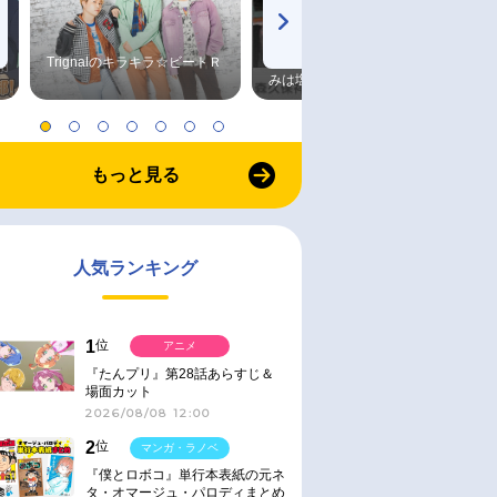
Trignalのキラキラ☆ビートＲ
森久保祥太郎×浪川大輔 つま
みは塩だけ
もっと見る
人気ランキング
1
位
アニメ
『たんプリ』第28話あらすじ＆
場面カット
2026/08/08 12:00
2
位
マンガ・ラノベ
『僕とロボコ』単行本表紙の元ネ
タ・オマージュ・パロディまとめ