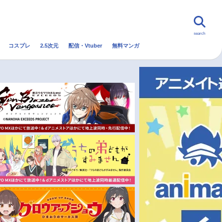
search
コスプレ
2.5次元
配信・Vtuber
無料マンガ
んなの声
グッズ
映画
・Vtuber
トレンド
無料マンガ
秋アニメ
冬アニメ