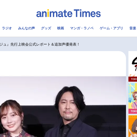
ラジオ
みんなの声
グッズ
映画
マンガ・ラノベ
ゲーム・アプリ
音楽
メ
声優
ラジオ
み
ジュ』先行上映会公式レポート＆追加声優発表！
コスプレ
2.5次元
配信
アニメ映画一覧
今期アニメ曜日別一覧
実写化映画一覧
春アニメ
男性声優/女性声優一覧
夏アニメ
FOLLOW US