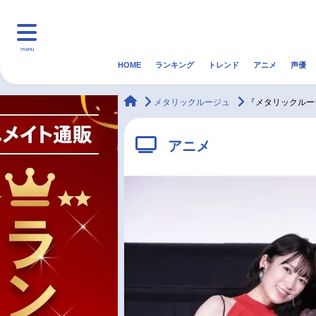
menu
HOME
ランキング
トレンド
アニメ
声優
HOME
ランキング
アニ
animateTimes
メタリックルージュ
『メタリックルー
マンガ・ラノベ
ゲーム・アプリ
音楽
アニメ
最新記事一覧
アニメ記事一覧
声優記事一覧