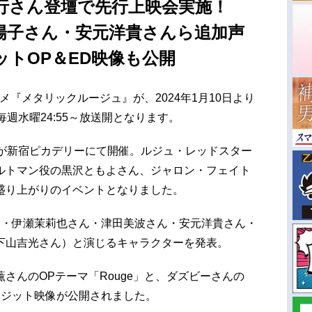
行さん登壇で先行上映会実施！
陽子さん・安元洋貴さんら追加声
トOP＆ED映像も公開
メ『メタリックルージュ』が、2024年1月10日より
毎週水曜24:55～放送開となります。
会が新宿ピカデリーにて開催。ルジュ・レッドスター
ルトマン役の黒沢ともよさん、ジャロン・フェイト
盛り上がりのイベントとなりました。
ん・伊瀬茉莉也さん・津田美波さん・安元洋貴さん・
下山吉光さん）と演じるキャラクターを発表。
さんのOPテーマ「Rouge」と、ダズビーさんの
ンクレジット映像が公開されました。