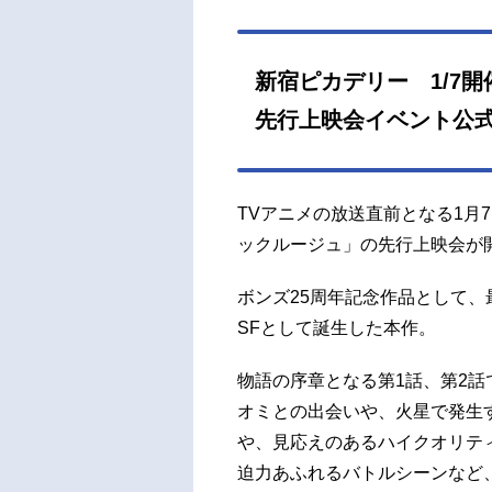
それ
人間
名メ
新宿ピカデリー 1/7
202
先行上映会イベント公
ビ「＋
スタ
ーン・
TVアニメの放送直前となる1月
ックルージュ」の先行上映会が
ボンズ25周年記念作品として
SFとして誕生した本作。
物語の序章となる第1話、第2
オミとの出会いや、火星で発生
や、見応えのあるハイクオリテ
迫力あふれるバトルシーンなど