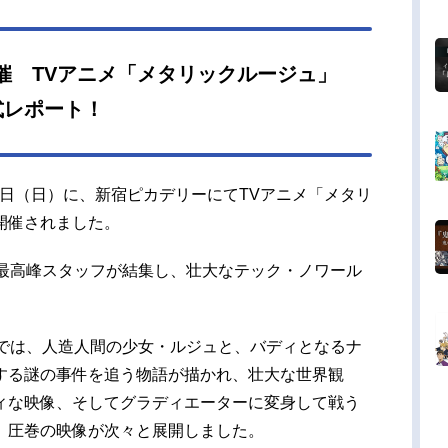
は、“政府に敵対する9人の人造人間の殺害”。人造
の少女・ルジュの戦いの物語が始まる――。作品
タリックルージュ放送形態TVアニメスケジュール
開催 TVアニメ「メタリックルージュ」
4年1月10日（水）～2024年4月3日（水）フジテレ
式レポート！
Ultra」にて話数全13話キャストルジュ・レッド
ー：宮本侑芽ナオミ・オルトマン：黒沢ともよジ
ユングハルト...
7日（日）に、新宿ピカデリーにてTVアニメ「メタリ
開催されました。
、最高峰スタッフが結集し、壮大なテック・ノワール
話では、人造人間の少女・ルジュと、バディとなるナ
する謎の事件を追う物語が描かれ、壮大な世界観
ィな映像、そしてグラディエーターに変身して戦う
、圧巻の映像が次々と展開しました。