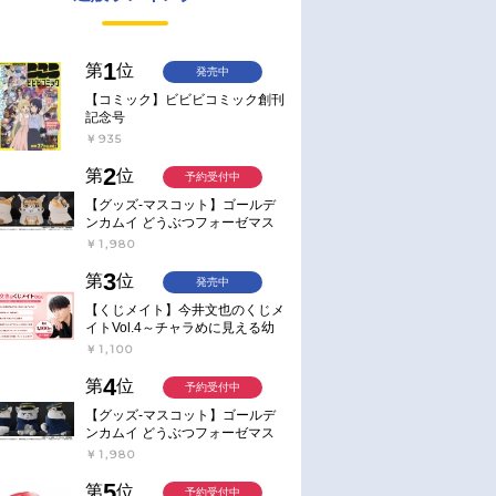
1
第
位
発売中
【コミック】ビビビコミック創刊
記念号
￥935
2
第
位
予約受付中
【グッズ-マスコット】ゴールデ
ンカムイ どうぶつフォーゼマス
コット 4.尾形百之助【再販】
￥1,980
3
第
位
発売中
【くじメイト】今井文也のくじメ
イトVol.4～チャラめに見える幼
馴染、実は一途で独占欲が強いん
￥1,100
です～
4
第
位
予約受付中
【グッズ-マスコット】ゴールデ
ンカムイ どうぶつフォーゼマス
コット 5.月島軍曹【再販】
￥1,980
5
第
位
予約受付中