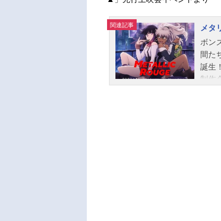
関連記事
メタ
ボン
間た
誕生
制作
ック
務め
タッ
『ス
デザ
元利
大な
周年
ュ』
が混
ィの