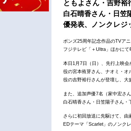
ともよさん・吉野裕
白石晴香さん・日笠
優発表、ノンクレジッ
ボンズ25周年記念作品のTVアニ
フジテレビ「＋Ultra」ほかにて
本日1月7日（日）、先行上映
役の宮本侑芽さん、ナオミ・オ
役の吉野裕行さんが登壇し、大
また、追加声優7名（家中宏さ
白石晴香さん・日笠陽子さん・
さらに初回放送に先駆けて、由薫
EDテーマ「Scarlet」のノ