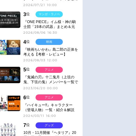
2026/07/21 10:00
3
位
マンガ・ラノベ
『ONE PIECE』イム様・神の騎
士団「19本の武器」まとめ＆元
ネタ
2026/08/06 16:30
4
位
映画
『映画ちいかわ』島二郎の正体を
考える【考察・レビュー】
2026/08/03 12:00
5
位
アニメ
『鬼滅の刃』十二鬼月（上弦の
鬼、下弦の鬼）メンバーを一覧で
紹介＆解説（登場鬼の情報まと
2023/06/20 00:00
め）
6
位
アニメ
『ハイキュー!!』キャラクター
（登場人物）一覧・紹介＆解説
2024/03/11 16:00
7
位
グッズ
10月・11月開催『ヘタリア』20