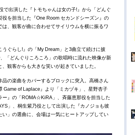
役で出演した『トモちゃんは女の子!』から「どんぐ
を担当した『One Room セカンドシーズン』の
では、観客が曲に合わせてサイリウムを横に振るワ
。
ぐらし!』の「My Dream」と3曲立て続けに披
で、「どんぐりころころ」の歌唱時に流れた映像が新
と、観客からも大きな笑いが起きていました。
作品の楽曲をカバーするブロックに突入。高橋さん
ame of Laplace』より「ミカヅキ」、星野杏子
ー』の「ROMA☆KiRA」、斉藤恵那役を担当した
DAYS」、桐生紫乃役として出演した『カノジョも彼
たい」の選曲に、会場は一気にヒートアップしてい