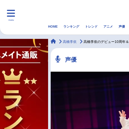
menu
HOME
ランキング
トレンド
アニメ
声優
HOME
ランキング
アニ
animateTimes
高橋李依
高橋李依のデビュー10周年
マンガ・ラノベ
ゲーム・アプリ
音楽
声優
最新記事一覧
アニメ記事一覧
声優記事一覧