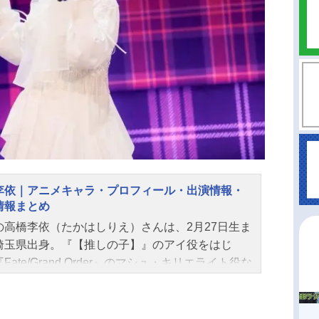
李依｜アニメキャラ・プロフィール・出演情報・
情報まとめ
の高橋李依（たかはしりえ）さんは、2月27日生ま
埼玉県出身。『【推しの子】』のアイ役をはじ
Fate/Grand Order』のマシュ・キリエライト役な
人気作品のキャラクターを多く演じています。こ
では、高橋李依さんのオススメ記事をご紹介！