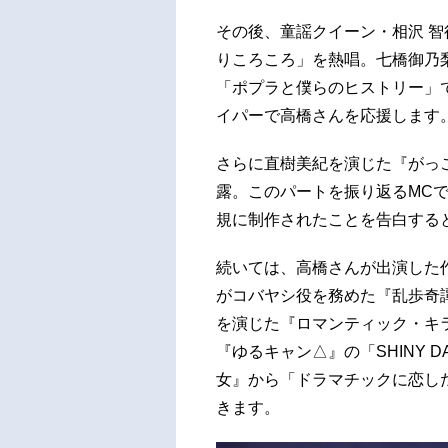
その後、童謡クイーン・相沢 智
りころころ」を熱唱。七橋御乃梨役
「ポプラと僕らのヒストリー」
イパーで高橋さんを応援します
さらに直樹美紀を演じた『がっこう
露。このパートを振り返るMC
規に制作されたことを告白する
続いては、高橋さんが出演した
がコバヤシ役を務めた『乱歩奇譚 G
を演じた『ロマンティック・キラ
『ゆるキャン△』の「SHINY 
女』から「ドラマチックに恋し
きます。