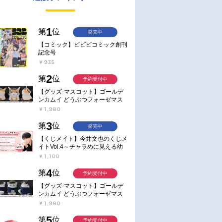
1
第
位
発売中
【コミック】ビビビコミック創刊
記念号
￥935
2
第
位
予約受付中
【グッズ-マスコット】ゴールデ
ンカムイ どうぶつフォーゼマス
コット 4.尾形百之助【再販】
￥1,980
3
第
位
発売中
【くじメイト】今井文也のくじメ
イトVol.4～チャラめに見える幼
馴染、実は一途で独占欲が強いん
￥1,100
です～
4
第
位
予約受付中
【グッズ-マスコット】ゴールデ
ンカムイ どうぶつフォーゼマス
コット 5.月島軍曹【再販】
￥1,980
5
第
位
予約受付中