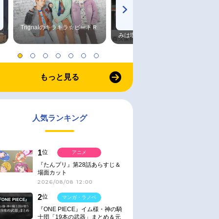
Trignalのキラキラ☆ビートＲ
森久保祥太郎×浪川大輔 つま
みは塩だけ
もっと見る
人気ランキング
1
位
アニメ
『たんプリ』第28話あらすじ＆
場面カット
2026/08/08 12:00
2
位
マンガ・ラノベ
『ONE PIECE』イム様・神の騎
士団「19本の武器」まとめ＆元