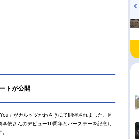
TVアニメ『戦隊大失格』
ハイキュー!! 烏野高校放送部!
radio 大直会 2nd season
ポートが公開
編む You」がカルッツかわさきにて開催されました。同
橋李依さんのデビュー10周年とバースデーを記念し
す。