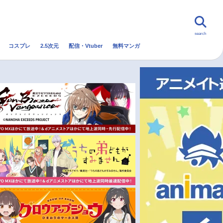
search
コスプレ
2.5次元
配信・Vtuber
無料マンガ
んなの声
グッズ
映画
・Vtuber
トレンド
無料マンガ
秋アニメ
冬アニメ