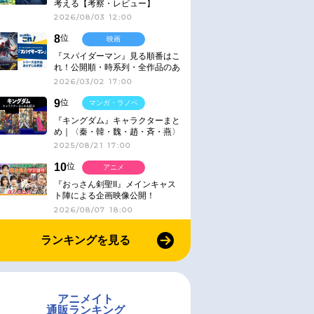
考える【考察・レビュー】
2026/08/03 12:00
8
位
映画
『スパイダーマン』見る順番はこ
れ！公開順・時系列・全作品のあ
らすじをまとめました
2026/03/02 17:00
9
位
マンガ・ラノベ
『キングダム』キャラクターまと
め｜〈秦・韓・魏・趙・斉・燕〉
2025/08/21 17:00
10
位
アニメ
『おっさん剣聖II』メインキャス
ト陣による企画映像公開！
2026/08/07 18:00
ランキングを見る
アニメイト
通販ランキング