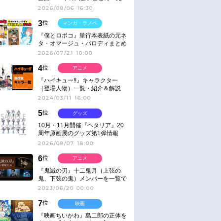
ネタ
2026/08/06 16:30
3
位
マンガ・ラノベ
『僕とロボコ』単行本表紙の元ネ
タ・オマージュ・パロディまとめ
2026/07/21 10:00
4
位
アニメ
『ハイキュー!!』キャラクター
（登場人物）一覧・紹介＆解説
2024/03/11 16:00
5
位
グッズ
10月・11月開催『ヘタリア』20
周年原画展のグッズ第1弾情報
2026/08/07 18:00
6
位
アニメ
『鬼滅の刃』十二鬼月（上弦の
鬼、下弦の鬼）メンバーを一覧で
紹介＆解説（登場鬼の情報まと
2023/06/20 00:00
め）
7
位
映画
『映画ちいかわ』島二郎の正体を