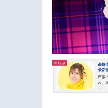
関連記事
高橋
最新
声優
れ、
め、『
ど、
ちら