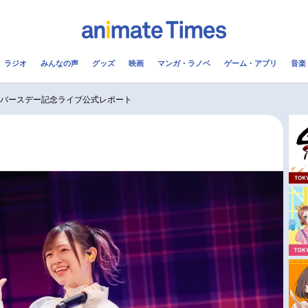
ラジオ
みんなの声
グッズ
映画
マンガ・ラノベ
ゲーム・アプリ
音楽
メ
声優
ラジオ
み
＆バースデー記念ライブ公式レポート
コスプレ
2.5次元
配信
アニメ映画一覧
今期アニメ曜日別一覧
実写化映画一覧
春アニメ
男性声優/女性声優一覧
夏アニメ
FOLLOW US