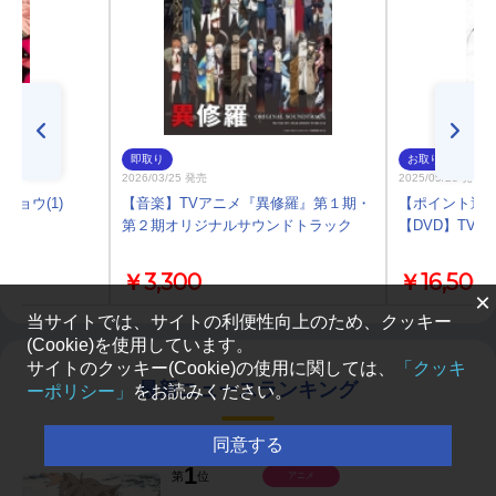
即取り
お取り寄せ
2026/03/25 発売
2025/05/28 発売
ョウ(1)
【音楽】TVアニメ『異修羅』第１期・
【ポイント還元
第２期オリジナルサウンドトラック
【DVD】TV 
￥3,300
￥16,500
×
当サイトでは、サイトの利便性向上のため、クッキー
(Cookie)を使用しています。
サイトのクッキー(Cookie)の使用に関しては、
「クッキ
最新ニュースランキング
ーポリシー」
をお読みください。
同意する
1
第
位
アニメ