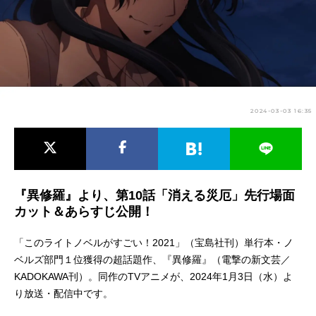
アニメ映画一覧
実写化映画一覧
今期アニメ曜日別一覧
春アニメ
夏アニメ
2024-03-03 16:35
秋アニメ
冬アニメ
男性声優/女性声優一覧
FOLLOW US
『異修羅』より、第10話「消える災厄」先行場面
カット＆あらすじ公開！
「このライトノベルがすごい！2021」（宝島社刊）単行本・ノ
ベルズ部門１位獲得の超話題作、『異修羅』（電撃の新文芸／
KADOKAWA刊）。同作のTVアニメが、2024年1月3日（水）よ
り放送・配信中です。