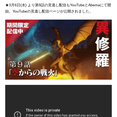
★3月6日(水) より第9話の見逃し配信もYouTubeとAbemaにて開
始。YouTubeの見逃し配信ページが公開されました。