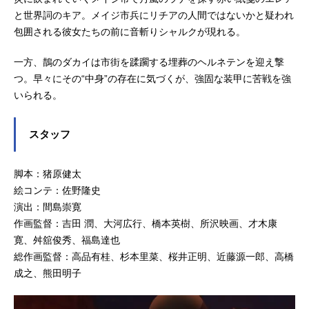
ノ：上田麗奈星馳せアルス：福山潤
と世界詞のキア。メイジ市兵にリチアの人間ではないかと疑われ
静寂なるハルゲント：大塚明夫警め
包囲される彼女たちの前に音斬りシャルクが現れる。
のタレン：朴璐美鵲のダカイ：保志
総一朗夕暉の翼レグネジィ：森久保
一方、鵲のダカイは市街を蹂躙する埋葬のヘルネテンを迎え撃
祥太郎晴天のカーテ：雨宮天世界詞
つ。早々にその“中身”の存在に気づくが、強固な装甲に苦戦を強
のキア：悠木碧赤い紙箋のエレア：
いられる。
能登麻美子濫回凌轢ニヒロ：高橋...
スタッフ
脚本：猪原健太
絵コンテ：佐野隆史
演出：間島崇寛
作画監督：吉田 潤、大河広行、橋本英樹、所沢映画、才木康
寛、舛舘俊秀、福島達也
総作画監督：高品有桂、杉本里菜、桜井正明、近藤源一郎、高橋
成之、熊田明子