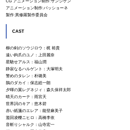
CG アニメーション制作:サンジゲン
アニメーション制作:パッショーネ
製作:異修羅製作委員会
CAST
柳の剣のソウジロウ：梶 裕貴
遠い鉤爪のユノ：上田麗奈
星馳せアルス：福山潤
静寂なるハルゲント：大塚明夫
警めのタレン：朴璐美
鵲のダカイ：保志総一朗
夕暉の翼レグネジィ：森久保祥太郎
晴天のカーテ：雨宮天
世界詞のキア：悠木碧
赤い紙箋のエレア：能登麻美子
濫回凌轢ニヒロ：高橋李依
音斬りシャルク：山寺宏一