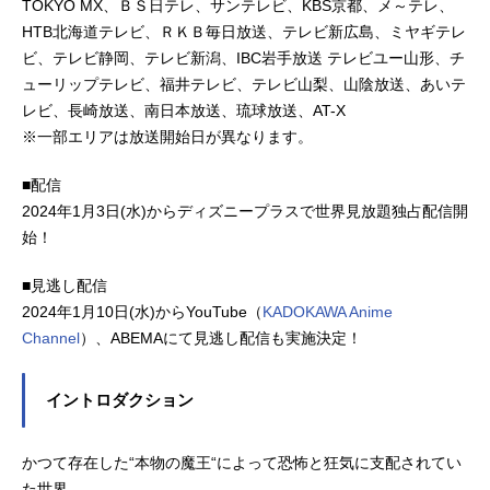
TOKYO MX、ＢＳ日テレ、サンテレビ、KBS京都、メ～テレ、
HTB北海道テレビ、ＲＫＢ毎日放送、テレビ新広島、ミヤギテレ
ビ、テレビ静岡、テレビ新潟、IBC岩手放送 テレビユー山形、チ
ューリップテレビ、福井テレビ、テレビ山梨、山陰放送、あいテ
レビ、長崎放送、南日本放送、琉球放送、AT-X
※一部エリアは放送開始日が異なります。
■配信
2024年1月3日(水)からディズニープラスで世界見放題独占配信開
始！
■見逃し配信
2024年1月10日(水)からYouTube（
KADOKAWA Anime
Channel
）、ABEMAにて見逃し配信も実施決定！
イントロダクション
かつて存在した“本物の魔王“によって恐怖と狂気に支配されてい
た世界。