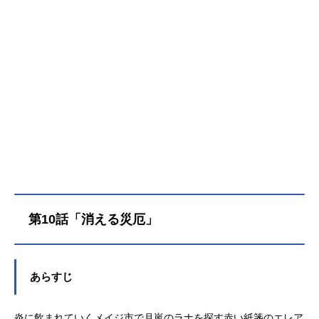
かった。発端は学術都市ナガンの壊
滅。その事件において、異世界の剣
豪、“柳の剣のソウジロウ“の出現が初
めて公式記録で確認される。しか
し、この世界の最強は彼一人だけで
はなかった。時を同じくしてリチア
新公国に集う最強を名乗るにふさわ
しい修羅たち。リチア新公国はこの
戦力をもって、魔王亡き後の覇権を
握るため、世界最大の国家である黄
都との全面戦争を準備しつつあっ
た。黄都はリチアの暴走を止めるべ
く、リチア首脳の暗殺作戦を画策す
る。その実行者に選ばれた者もまた
第10話「消える災厄」
別種の最強たち。最大規模の“個”の戦
力が激突する戦いの火蓋が切って落
とされる。作品名異修羅放送形態TV
アニメスケジュール2024年1月3日
あらすじ
（水）〜2024年3月20日（水）TOKY
OMXほか話数全12話キャスト柳の剣
炎に飲まれていくメイジ市で月嵐のラナを探す赤い紙箋のエレア
のソウジロウ：梶裕貴遠い鉤爪のユ