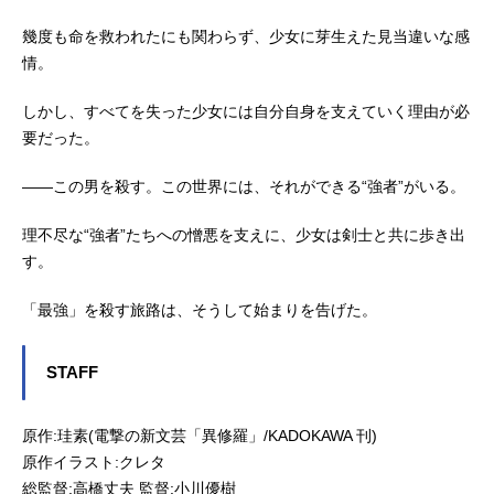
幾度も命を救われたにも関わらず、少女に芽生えた見当違いな感
情。
しかし、すべてを失った少女には自分自身を支えていく理由が必
要だった。
――この男を殺す。この世界には、それができる“強者”がいる。
理不尽な“強者”たちへの憎悪を支えに、少女は剣士と共に歩き出
す。
「最強」を殺す旅路は、そうして始まりを告げた。
STAFF
原作:珪素(電撃の新文芸「異修羅」/KADOKAWA 刊)
原作イラスト:クレタ
総監督:高橋丈夫 監督:小川優樹