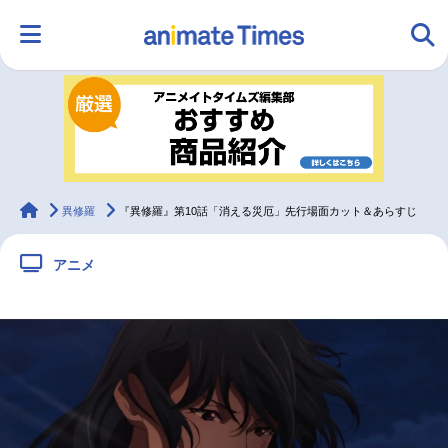
HOME
ランキング
アニメ
声優
ラジオ
みんなの声
グッズ
映画
animateTimes
異修羅
『異修羅』第10話「消える災厄」先行場面カット＆あらすじ
アニメ
マンガ・ラノベ
ゲーム・アプリ
音楽
コスプレ
2.5次元
配信・Vtuber
トレンド
無料マンガ
最新記事一覧
アニメ記事一覧
声優記事一覧