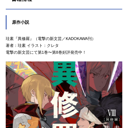
原作小説
珪素『異修羅』（電撃の新文芸／KADOKAWA刊）
著者：珪素 イラスト：クレタ
電撃の新文芸にて第1巻〜第8巻好評発売中！