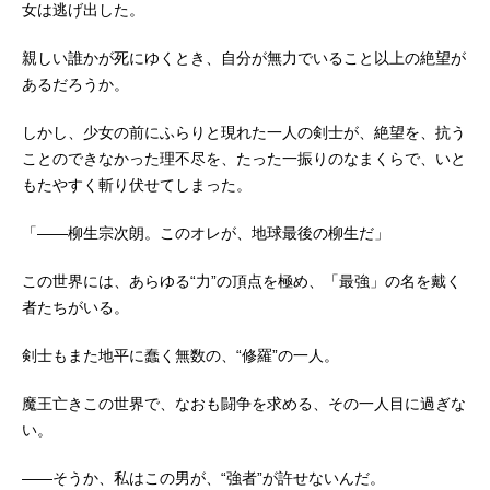
女は逃げ出した。
親しい誰かが死にゆくとき、自分が無力でいること以上の絶望が
あるだろうか。
しかし、少女の前にふらりと現れた一人の剣士が、絶望を、抗う
ことのできなかった理不尽を、たった一振りのなまくらで、いと
もたやすく斬り伏せてしまった。
「――柳生宗次朗。このオレが、地球最後の柳生だ」
この世界には、あらゆる“力”の頂点を極め、「最強」の名を戴く
者たちがいる。
剣士もまた地平に蠢く無数の、“修羅”の一人。
魔王亡きこの世界で、なおも闘争を求める、その一人目に過ぎな
い。
――そうか、私はこの男が、“強者”が許せないんだ。