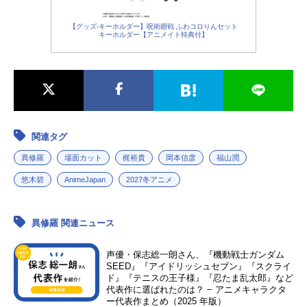
【グッズ-キーホルダー】呪術廻戦 ふわコロりんセット
キーホルダー【アニメイト特典付】
関連タグ
異修羅
場面カット
梶裕貴
岡本信彦
福山潤
悠木碧
AnimeJapan
2027冬アニメ
異修羅 関連ニュース
声優・保志総一朗さん、『機動戦士ガンダム
SEED』『アイドリッシュセブン』『スクライ
ド』『テニスの王子様』『忍たま乱太郎』など
代表作に選ばれたのは？ − アニメキャラクタ
ー代表作まとめ（2025 年版）