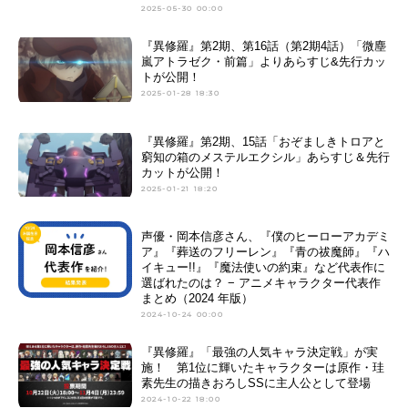
2025-05-30 00:00
『異修羅』第2期、第16話（第2期4話）「微塵
嵐アトラゼク・前篇」よりあらすじ&先行カッ
トが公開！
2025-01-28 18:30
『異修羅』第2期、15話「おぞましきトロアと
窮知の箱のメステルエクシル」あらすじ＆先行
カットが公開！
2025-01-21 18:20
声優・岡本信彦さん、『僕のヒーローアカデミ
ア』『葬送のフリーレン』『青の祓魔師』『ハ
イキュー!!』『魔法使いの約束』など代表作に
選ばれたのは？ − アニメキャラクター代表作
まとめ（2024 年版）
2024-10-24 00:00
『異修羅』「最強の人気キャラ決定戦」が実
施！ 第1位に輝いたキャラクターは原作・珪
素先生の描きおろしSSに主人公として登場
2024-10-22 18:00