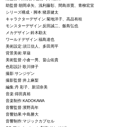
助監督:朝岡卓矢、浅利藤彰、間島崇寛、青柳宏宜
シリーズ構成・脚本:猪原健太
キャラクターデザイン:菊地洋子、高品有桂
モンスターデザイン:反田誠二、飯島弘也
メカデザイン:鈴木勘太
ワールドデザイン:福島達也
美術設定:須江信人、多田周平
背景美術:草薙
美術監督:小倉一男、畠山佑貴
色彩設計:歌川律子
撮影:サンジゲン
撮影監督:井上麻梨
編集:丹 彩子、新沼奈美
音楽:得田真裕
音楽制作:KADOKAWA
音響監督:濱野高年
音響効果:中島勝大
音響制作:マジックカプセル