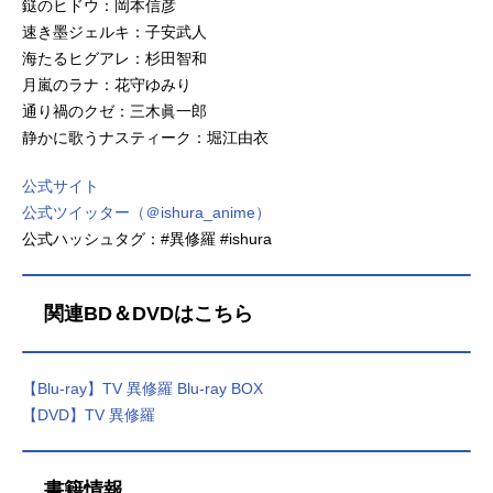
鎹のヒドウ：岡本信彦
速き墨ジェルキ：子安武人
海たるヒグアレ：杉田智和
月嵐のラナ：花守ゆみり
通り禍のクゼ：三木眞一郎
静かに歌うナスティーク：堀江由衣
公式サイト
公式ツイッター（＠ishura_anime）
公式ハッシュタグ：#異修羅 #ishura
関連BD＆DVDはこちら
【Blu-ray】TV 異修羅 Blu-ray BOX
【DVD】TV 異修羅
書籍情報