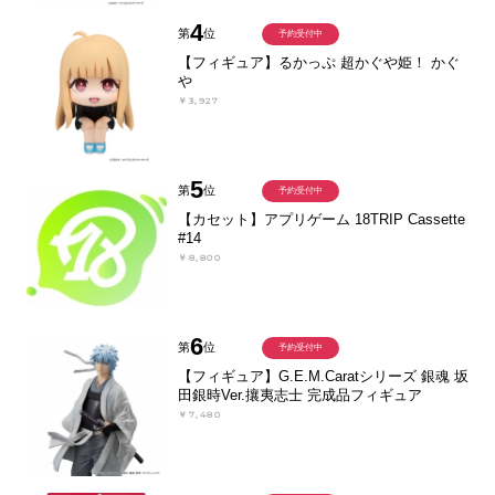
4
第
位
予約受付中
【フィギュア】るかっぷ 超かぐや姫！ かぐ
や
￥3,927
5
第
位
予約受付中
【カセット】アプリゲーム 18TRIP Cassette
#14
￥8,800
6
第
位
予約受付中
【フィギュア】G.E.M.Caratシリーズ 銀魂 坂
田銀時Ver.攘夷志士 完成品フィギュア
￥7,480