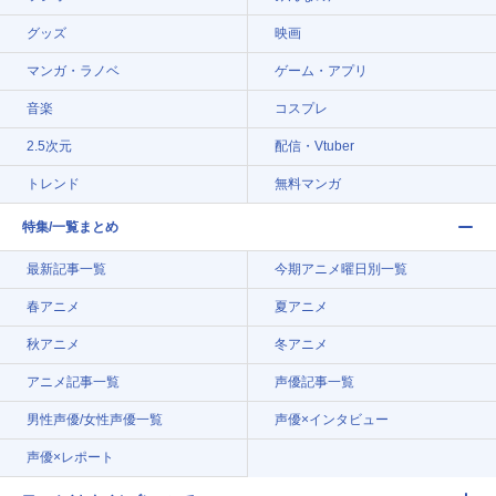
グッズ
映画
マンガ・ラノベ
ゲーム・アプリ
音楽
コスプレ
2.5次元
配信・Vtuber
トレンド
無料マンガ
特集/一覧まとめ
最新記事一覧
今期アニメ曜日別一覧
春アニメ
夏アニメ
秋アニメ
冬アニメ
アニメ記事一覧
声優記事一覧
男性声優/女性声優一覧
声優×インタビュー
声優×レポート