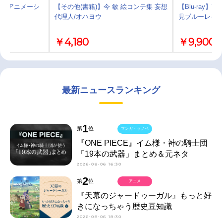
志 アニメーシ
【その他(書籍)】今 敏 絵コンテ集 妄想
【Blu-ray】
代理人/オハヨウ
見ブルーレイ
￥4,180
￥9,900
最新ニュースランキング
1
第
位
マンガ・ラノベ
『ONE PIECE』イム様・神の騎士団
「19本の武器」まとめ＆元ネタ
2026-08-06 16:30
2
第
位
アニメ
『天幕のジャードゥーガル』もっと好
きになっちゃう歴史豆知識
2026-08-06 18:30