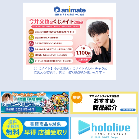
【くじメイト】今井文也のくじメイトVol.4～チャラめ
に見える幼馴染、実は一途で独占欲が強いんです～