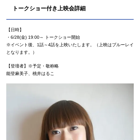
テーマ」公開開始年＆季節2004春ア
トークショー付き上映会詳細
ニメ(C)今敏・マッドハウス／「妄想
代理人」製作委員会動画配信情報...
【日時】
・6/28(金) 19:00～ トークショー開始
※イベント後、1話～4話を上映いたします。（上映はブルーレイ
となります。）
【登壇者】※予定・敬称略
能登麻美子、桃井はるこ