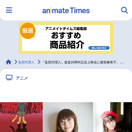
HOME
ランキング
アニメ
声優
ラジオ
みんなの声
グッズ
映画
animateTimes
妄想代理人
『妄想代理人』放送20周年記念上映会に能登麻美子、桃井はるこ登壇決定
アニメ
マンガ・ラノベ
ゲーム・アプリ
音楽
コスプレ
2.5次元
配信・Vtuber
トレンド
無料マンガ
最新記事一覧
アニメ記事一覧
声優記事一覧