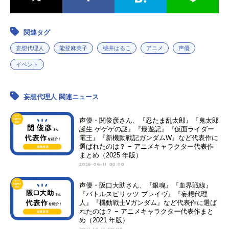
関連タグ
妄想代理人
能登麻美子
桃井はるこ
アニメ
声優
イベント
妄想代理人 関連ニュース
声優・関俊彦さん、『忍たま乱太郎』『鬼太郎
誕生 ゲゲゲの謎』『最遊記』『仮面ライダー
電王』『新機動戦記ガンダムW』など代表作に
選ばれたのは？ − アニメキャラクター代表作
まとめ（2025 年版）
2025-06-11 00:00
声優・阪口大助さん、『銀魂』『血界戦線』
『バトルスピリッツ ブレイヴ』『妄想代理
人』『機動戦士Vガンダム』など代表作に選ば
れたのは？ − アニメキャラクター代表作まと
め（2021 年版）