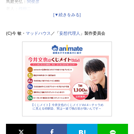
馬庭光弘：
関俊彦
老人：
槐柳二
老婆：
京田尚子
川津明雄：
内海賢二
亀井正志：
陶山章央
(C)今 敏・
マッドハウス
／「
妄想代理人
」製作委員会
鯛良優一：
山口眞弓
蛭川雅美：中嶋聡彦
蛭川妙子：
水樹奈々
真壁俊介：
藤原啓治
蝶野晴美：
三石琴乃
牛山尚吾：
津村まこと
半田順次：
郷里大輔
【くじメイト】今井文也のくじメイトVol.4～チャラめ
に見える幼馴染、実は一途で独占欲が強いんです～