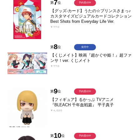
7
第
位
予約受付中
【グッズ-カード】うたの☆プリンスさまっ♪
カスタマイズビジュアルカードコレクション
Best Shots from Everyday Life Ver.
￥770
8
第
位
発売中
【くじメイト】映画『超かぐや姫！』超ファ
ンサ！ver. くじメイト
￥770
9
第
位
予約受付中
【フィギュア】るかっぷ TVアニメ
『BLEACH 千年血戦篇』 平子真子
￥4,020
10
第
位
予約受付中