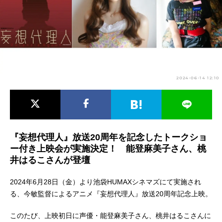
アニメ映画一覧
実写化映画一覧
今期アニメ曜日別一覧
春アニメ
夏アニメ
2024-06-14 12:10
秋アニメ
冬アニメ
男性声優/女性声優一覧
FOLLOW US
『妄想代理人』放送20周年を記念したトークショ
ー付き上映会が実施決定！ 能登麻美子さん、桃
井はるこさんが登壇
2024年6月28日（金）より池袋HUMAXシネマズにて実施され
る、今敏監督によるアニメ『妄想代理人』放送20周年記念上映。
このたび、上映初日に声優・能登麻美子さん、桃井はるこさんに