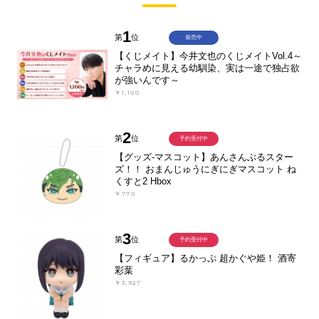
1
第
位
発売中
【くじメイト】今井文也のくじメイトVol.4～
チャラめに見える幼馴染、実は一途で独占欲
が強いんです～
￥1,100
2
第
位
予約受付中
【グッズ-マスコット】あんさんぶるスター
ズ！！ おまんじゅうにぎにぎマスコット ね
くすと2 Hbox
￥770
3
第
位
予約受付中
【フィギュア】るかっぷ 超かぐや姫！ 酒寄
彩葉
￥3,927