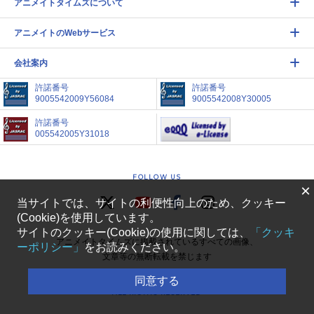
アニメイトタイムズについて
アニメイトのWebサービス
会社案内
許諾番号
許諾番号
9005542009Y56084
9005542008Y30005
許諾番号
005542005Y31018
FOLLOW US
×
当サイトでは、サイトの利便性向上のため、クッキー
(Cookie)を使用しています。
サイトのクッキー(Cookie)の使用に関しては、
「クッキ
アニメイトタイムズに掲載されているすべての画像、
ーポリシー」
をお読みください。
文章等の無断転載を禁じます
同意する
COPYRIGHT(C) ANIMATE CORPORATION.
ALL RIGHTS RESERVED