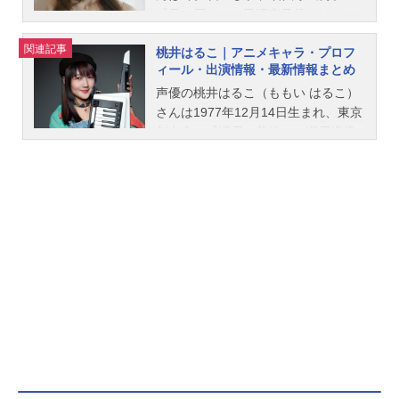
『君に届け』の黒沼爽子役をはじ
品名妄想代理人放送形態TVアニメス
め、『地獄少女』の閻魔あい役な
ケジュール2004年2月2日（月）～20
関連記事
桃井はるこ｜アニメキャラ・プロフ
ど、人気作品のキャラクターを多く
04年5月17日（月）WOWOWにて話
ィール・出演情報・最新情報まとめ
演じています。こちらでは、能登麻
数全13話キャスト鷺月子：能登麻美
美子さんのオススメ記事をご紹介！
声優の桃井はるこ（ももい はるこ）
子マロミ：桃井はるこ狐塚誠：阪口
さんは1977年12月14日生まれ、東京
大助猪狩慶一：飯塚昭三馬庭光弘：
都出身。『瀬戸の花嫁』の瀬戸燦役
関俊彦老人：槐柳二老婆：京田尚子
をはじめ、『STEINS;GATE』のフェ
川津明雄：内海賢二亀井正志：陶山
イリス・ニャンニャン役など、人気
章央鯛良優一：山口眞弓蛭川雅美：
作品のキャラクターを演じていま
中嶋聡彦蛭川妙子：水樹奈々真壁俊
す。こちらでは、桃井はるこさんの
介：藤原啓治蝶野晴美：三石琴乃牛
オススメ記事をご紹介！
山尚吾：津村まこと半田順次：郷里
大輔スタッフ原作・総監督：今敏脚
本：水上清資キャラクターデザイ
ン：安藤雅司美術監督：池信孝色彩
設計：橋本賢撮影監督：須貝克俊編
集：瀬山武司音楽：平沢進音響監
督：三間雅文音響効果：倉橋静男制
作：マッドハウス主題歌OP：「夢の
島思念公園」ED：「白ヶ丘-マロミの