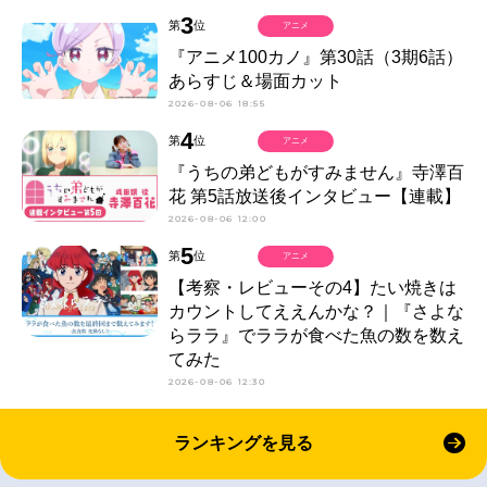
3
第
位
アニメ
『アニメ100カノ』第30話（3期6話）
あらすじ＆場面カット
2026-08-06 18:55
4
第
位
アニメ
『うちの弟どもがすみません』寺澤百
花 第5話放送後インタビュー【連載】
2026-08-06 12:00
5
第
位
アニメ
【考察・レビューその4】たい焼きは
カウントしてええんかな？｜『さよな
らララ』でララが食べた魚の数を数え
てみた
2026-08-06 12:30
ランキングを見る