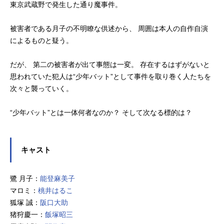
東京武蔵野で発生した通り魔事件。
被害者である月子の不明瞭な供述から、 周囲は本人の自作自演
によるものと疑う。
だが、 第二の被害者が出て事態は一変。 存在するはずがないと
思われていた犯人は“少年バット”として事件を取り巻く人たちを
次々と襲っていく。
“少年バット”とは一体何者なのか？ そして次なる標的は？
キャスト
鷺 月子：
能登麻美子
マロミ：
桃井はるこ
狐塚 誠：
阪口大助
猪狩慶一：
飯塚昭三