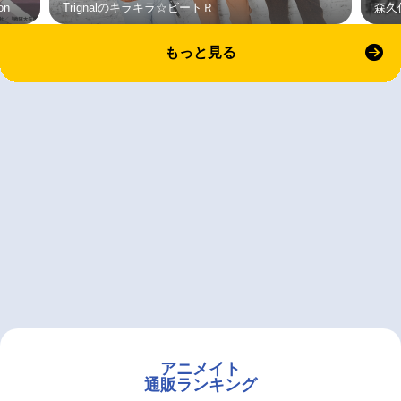
on
Trignalのキラキラ☆ビートＲ
森久
もっと見る
アニメイト
通販ランキング