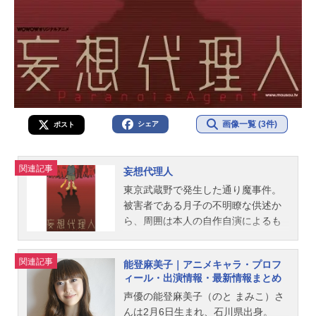
画像一覧 (3件)
シェア
ポスト
関連記事
妄想代理人
東京武蔵野で発生した通り魔事件。
被害者である月子の不明瞭な供述か
ら、周囲は本人の自作自演によるも
のと疑う。だが、第二の被害者が出
て事態は一変。存在するはずがない
関連記事
能登麻美子｜アニメキャラ・プロフ
と思われていた犯人は“少年バット”と
ィール・出演情報・最新情報まとめ
して事件を取り巻く人たちを次々と
声優の能登麻美子（のと まみこ）さ
襲っていく。“少年バット”とは一体何
んは2月6日生まれ、石川県出身。
者なのか？そして次なる標的は？作