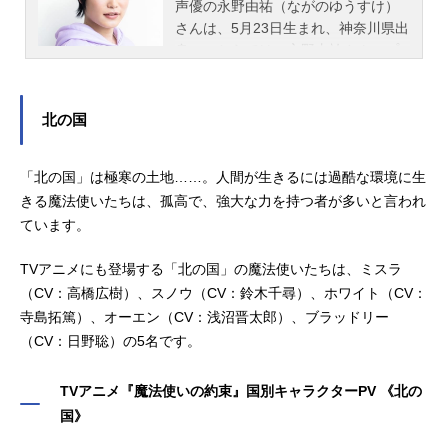
声優の永野由祐（ながのゆうすけ）
さんは、5月23日生まれ、神奈川県出
身。こちらでは、永野由祐さんのプ
ロフィールと関連記事を紹介しま
す。
北の国
「北の国」は極寒の土地……。人間が生きるには過酷な環境に生
きる魔法使いたちは、孤高で、強大な力を持つ者が多いと言われ
ています。
TVアニメにも登場する「北の国」の魔法使いたちは、ミスラ
（CV：高橋広樹）、スノウ（CV：鈴木千尋）、ホワイト（CV：
寺島拓篤）、オーエン（CV：浅沼晋太郎）、ブラッドリー
（CV：日野聡）の5名です。
TVアニメ『魔法使いの約束』国別キャラクターPV 《北の
国》