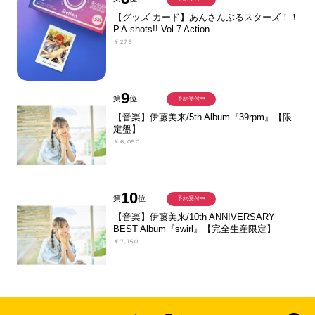
【グッズ-カード】あんさんぶるスターズ！！
P.A.shots!! Vol.7 Action
￥275
9
第
位
予約受付中
【音楽】伊藤美来/5th Album『39rpm』【限
定盤】
￥6,050
10
第
位
予約受付中
【音楽】伊藤美来/10th ANNIVERSARY
BEST Album『swirl』【完全生産限定】
￥7,150