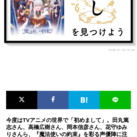
アニメ映画一覧
実写化映画一覧
今期アニメ曜日別一覧
春アニメ
夏アニメ
秋アニメ
冬アニメ
2025-01-05 16:00
男性声優/女性声優一覧
FOLLOW US
今度はTVアニメの世界で「初めまして」。田丸篤
志さん、高橋広樹さん、岡本信彦さん、花守ゆみ
りさんら、『魔法使いの約束』を彩る声優陣に注