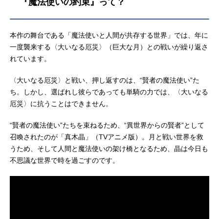
『魔法使いの約束』って？
たなら」。美しく恐ろしい壊れかけ
の世界で、魔法使いたちとの忘れが
たい不思議な日々が始まる——。作
本作の舞台である「魔法使いと人間が共存する世界」では、年に
品名魔法使いの約束（アニメ）放送
一度襲来する〈大いなる厄災〉（巨大な月）との戦いが繰り返さ
形態TVアニメシリーズ魔法使いの約
れています。
束スケジュール2025年1月6日（月）
～2025年3月24日（月）TOKYOM
〈大いなる厄災〉と戦い、押し返すのは、“賢者の魔法使い”た
X・BS-TBSほか話数全12話キャスト
アーサー：田丸篤志オズ：近藤隆カ
ち。しかし、選ばれし彼らであっても単騎の力では、〈大いなる
イン：神原大地リケ：永野由祐スノ
厄災〉に抗うことはできません。
ウ：鈴木千尋ホワイト：寺島拓篤ミ
スラ：高橋広樹オーエン：浅沼晋太
“賢者の魔法使い”たちを束ねるため、“異世界からの賢者”として
郎ブラッドリー：日野聡ファウス
召喚されたのが「真木晶」（TVアニメ版）。月と戦い世界を救
ト：伊東健人シノ：岡本信彦ヒース
うため、そして人間と魔法使いの架け橋となるため、晶は今日も
クリフ：河本啓...
不思議な世界で時を過ごすのです。