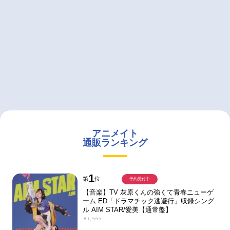
アニメイト
通販ランキング
1
第
位
予約受付中
【音楽】TV 灰原くんの強くて青春ニューゲ
ーム ED「ドラマチック逃避行」収録シング
ル AIM STAR/愛美【通常盤】
￥1,999