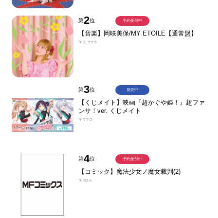
2
第
位
予約受付中
【音楽】岡咲美保/MY ETOILE【通常盤】
￥2,999
3
第
位
発売中
【くじメイト】映画『超かぐや姫！』超ファ
ンサ！ver. くじメイト
￥770
4
第
位
予約受付中
【コミック】魔法少女ノ魔女裁判(2)
￥924