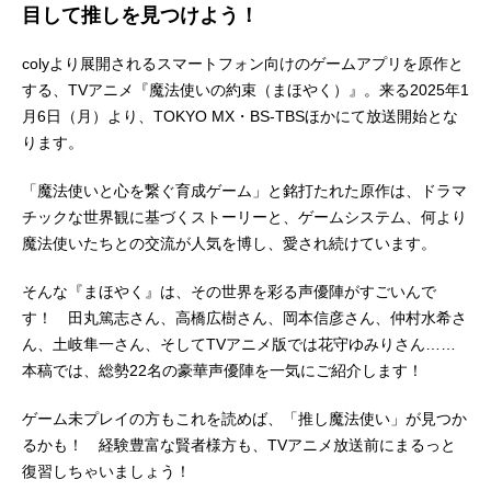
目して推しを見つけよう！
colyより展開されるスマートフォン向けのゲームアプリを原作と
する、TVアニメ『魔法使いの約束（まほやく）』。来る2025年1
月6日（月）より、TOKYO MX・BS-TBSほかにて放送開始とな
ります。
「魔法使いと心を繋ぐ育成ゲーム」と銘打たれた原作は、ドラマ
チックな世界観に基づくストーリーと、ゲームシステム、何より
魔法使いたちとの交流が人気を博し、愛され続けています。
そんな『まほやく』は、その世界を彩る声優陣がすごいんで
す！ 田丸篤志さん、高橋広樹さん、岡本信彦さん、仲村水希さ
ん、土岐隼一さん、そしてTVアニメ版では花守ゆみりさん……
本稿では、総勢22名の豪華声優陣を一気にご紹介します！
ゲーム未プレイの方もこれを読めば、「推し魔法使い」が見つか
るかも！ 経験豊富な賢者様方も、TVアニメ放送前にまるっと
復習しちゃいましょう！