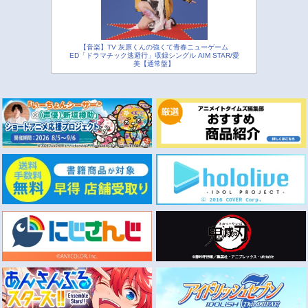
【音楽】TV 灰原くんの強くて青春ニューゲーム
ED「ドラマチック逃避行」収録シングル AIM STAR/愛
美【通常盤】