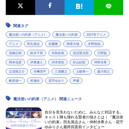
関連タグ
魔法使いの約束（アニメ）
魔法使いの約束
2027冬アニメ
アニメ
田丸篤志
近藤隆
神原大地
永野由祐
高橋広樹
鈴木千尋
寺島拓篤
浅沼晋太郎
日野聡
岡本信彦
伊東健人
河本啓佑
杉山紀彰
仲村水希
立花慎之介
天﨑滉平
三浦勝之
土岐隼一
森川智之
帆世雄一
村瀬歩
花守ゆみり
声優
魔法使いの約束（アニメ） 関連ニュース
自分を見失わないために、みんなと対話する。
キャスト陣も憧れる賢者の強さとは｜『魔法使
いの約束』田丸篤志さん・仲村水希さん・花守
ゆみりさん最終回直前インタビュー