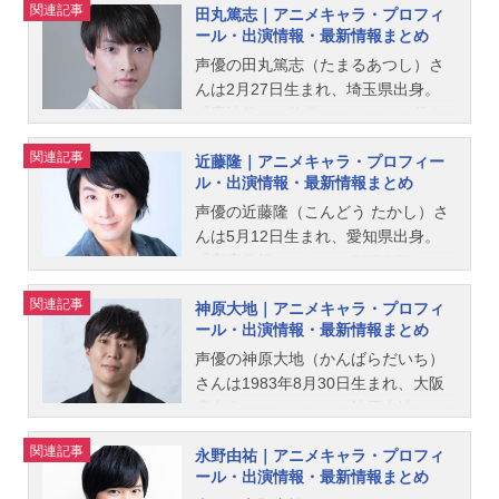
関連記事
田丸篤志｜アニメキャラ・プロフィ
ール・出演情報・最新情報まとめ
声優の田丸篤志（たまるあつし）さ
んは2月27日生まれ、埼玉県出身。
『魔法使いの約束』のアーサー役を
はじめ、『ディズニー ツイステッド
関連記事
近藤隆｜アニメキャラ・プロフィー
ワンダーランド』のアズール・アー
ル・出演情報・最新情報まとめ
シェングロット役など、人気作品の
キャラクターを演じています。こち
声優の近藤隆（こんどう たかし）さ
らでは、田丸篤志さんのオススメ記
んは5月12日生まれ、愛知県出身。
事をご紹介！
『家庭教師ヒットマンREBORN!』の
雲雀恭弥役をはじめ、『アイドリッ
関連記事
神原大地｜アニメキャラ・プロフィ
シュセブン』の御堂虎於役など、人
ール・出演情報・最新情報まとめ
気作品のキャラクターを多く演じて
います。こちらでは、近藤隆さんの
声優の神原大地（かんばらだいち）
オススメ記事をご紹介！
さんは1983年8月30日生まれ、大阪
府出身。こちらでは、神原大地さん
のオススメ記事をご紹介！
関連記事
永野由祐｜アニメキャラ・プロフィ
ール・出演情報・最新情報まとめ