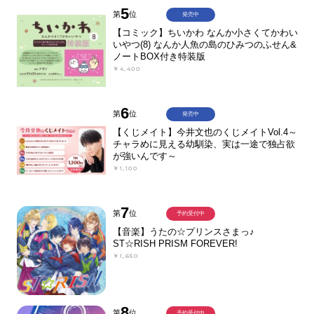
5
第
位
発売中
【コミック】ちいかわ なんか小さくてかわい
いやつ(8) なんか人魚の島のひみつのふせん&
ノートBOX付き特装版
￥4,400
6
第
位
発売中
【くじメイト】今井文也のくじメイトVol.4～
チャラめに見える幼馴染、実は一途で独占欲
が強いんです～
￥1,100
7
第
位
予約受付中
【音楽】うたの☆プリンスさまっ♪
ST☆RISH PRISM FOREVER!
￥1,650
8
第
位
予約受付中