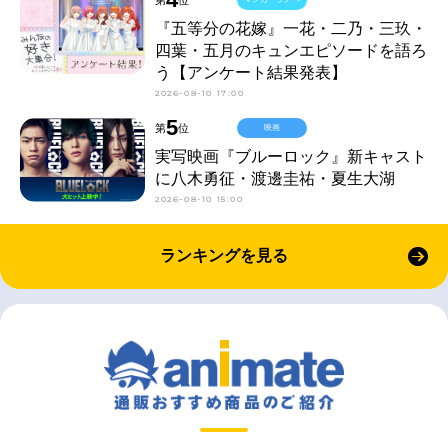
『五等分の花嫁』一花・二乃・三玖・
四葉・五月のキュンエピソードを語ろ
う【アンケート結果発表】
2026-08-10 17:00
5
第
位
映画
実写映画『ブルーロック』新キャスト
に八木勇征・渡邊圭祐・夏生大湖
2026-08-10 15:00
ランキングを見る