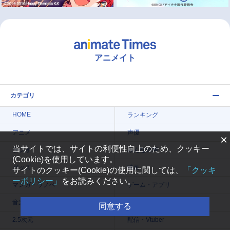
アニメイト
カテゴリ
HOME
ランキング
アニメ
声優
×
当サイトでは、サイトの利便性向上のため、クッキー
ラジオ
みんなの声
(Cookie)を使用しています。
グッズ
映画
サイトのクッキー(Cookie)の使用に関しては、
「クッキ
ーポリシー」
をお読みください。
マンガ・ラノベ
ゲーム・アプリ
音楽
コスプレ
同意する
2.5次元
配信・Vtuber