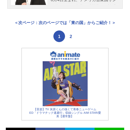
をご紹介！
フランシスコ出身。『銀魂』の神威
役をはじめ、『鬼滅の刃』の煉獄杏
寿郎役など、人気作品のキャラクタ
＜次ページ：次のページでは「東の国」からご紹介！＞
ーを多く演じています。こちらで
は、日野聡さんのオススメ記事をご
1
2
紹介！
【音楽】TV 灰原くんの強くて青春ニューゲーム
ED「ドラマチック逃避行」収録シングル AIM STAR/愛
美【通常盤】