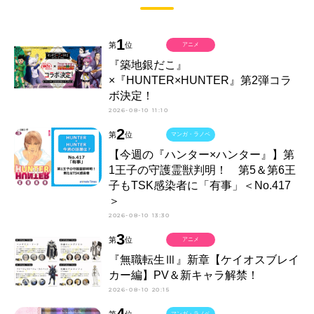
1
第
位
アニメ
『築地銀だこ』
×『HUNTER×HUNTER』第2弾コラ
ボ決定！
2026-08-10 11:10
2
第
位
マンガ・ラノベ
【今週の『ハンター×ハンター』】第
1王子の守護霊獣判明！ 第5＆第6王
子もTSK感染者に「有事」＜No.417
＞
2026-08-10 13:30
3
第
位
アニメ
『無職転生Ⅲ』新章【ケイオスブレイ
カー編】PV＆新キャラ解禁！
2026-08-10 20:15
4
第
位
マンガ・ラノベ