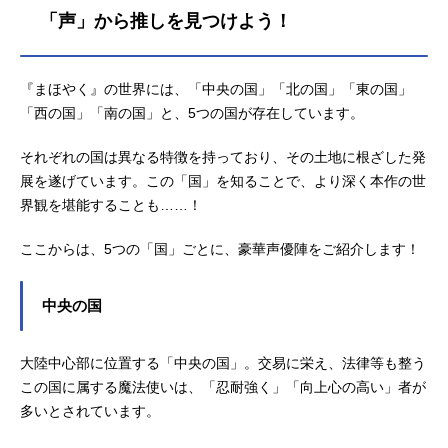
「声」から推しを見つけよう！
の各務原なでしこ役など、人気作品
のキャラクターを多く演じていま
す。こちらでは、花守ゆみりさんの
オススメ記事をご紹介！
『まほやく』の世界には、「中央の国」「北の国」「東の国」
「西の国」「南の国」と、5つの国が存在しています。
それぞれの国は異なる特徴を持っており、その土地に根ざした発
展を遂げています。この「国」を知ることで、より深く本作の世
界観を堪能することも……！
ここからは、5つの「国」ごとに、豪華声優陣をご紹介します！
中央の国
大陸中心部に位置する「中央の国」。交易に栄え、法律等も整う
この国に属する魔法使いは、「忍耐強く」「向上心の高い」者が
多いとされています。