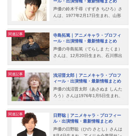
ール・出演情報・最新情報まとめ
演じています。こちらでは、高橋広
樹さんのオススメ記事をご紹介！
声優の鈴木千尋（すずき ちひろ）さ
んは、1977年2月17日生まれ、山形
県出身。『テイルズ オブ ジ アビ
ス』のルーク、アッシュ役をはじ
関連記事
寺島拓篤｜アニメキャラ・プロフィ
め、『彼氏彼女の事情』の有馬総一
ール・出演情報・最新情報まとめ
郎役など、人気作品のキャラクター
を演じています。こちらでは、鈴木
声優の寺島拓篤（てらしま たくま）
千尋さんのオススメ記事をご紹介！
さんは、12月20日生まれ、石川県出
身。『うたの☆プリンスさまっ♪』の
一十木音也役をはじめ、『EDENS Z
関連記事
浅沼晋太郎｜アニメキャラ・プロフ
ERO』シキ・グランベル役など、人
ィール・出演情報・最新情報まとめ
気作品のキャラクターを多く演じて
います。こちらでは、寺島拓篤さん
声優の浅沼晋太郎（あさぬま しんた
のオススメ記事をご紹介！
ろう）さんは1976年1月5日生まれ、
岩手県盛岡市出身。『ヒプノシスマ
イク』の碧棺左馬刻役をはじめ、
関連記事
日野聡｜アニメキャラ・プロフィー
『あんさんぶるスターズ！』の月永
ル・出演情報・最新情報まとめ
レオ役など、人気作品のキャラクタ
ーを多く演じています。こちらで
声優の日野聡（ひの さとし）さんは
は、浅沼晋太郎さんのオススメ記事
8月4日生まれ、アメリカ合衆国サン