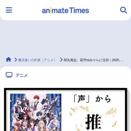
HOME
ランキング
アニメ
声優
animateTimes
ラジオ
みんなの声
グッズ
映画
魔法使いの約束（アニメ）
田丸篤志、花守ゆみりらに注目｜2025年冬アニメ『まほやく』で推しを見つけよう
アニメ
マンガ・ラノベ
ゲーム・アプリ
音楽
コスプレ
2.5次元
配信・Vtuber
トレンド
無料マンガ
最新記事一覧
アニメ記事一覧
声優記事一覧