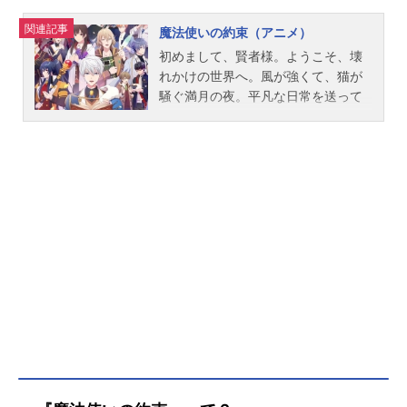
関連記事
魔法使いの約束（アニメ）
初めまして、賢者様。ようこそ、壊
れかけの世界へ。風が強くて、猫が
騒ぐ満月の夜。平凡な日常を送って
いた真木晶が迷い込んだのは、魔法
使いと人間が共存する世界。五つの
国で形成されたその世界では、〈大
いなる厄災〉と呼ばれる巨大な月
が、年に一度、襲来する。その月と
戦い、押し返す使命を持つ『賢者の
魔法使いたち』——彼らを束ねる
『異世界からの賢者』として、晶は
この世界に召喚されたのだ。月と戦
い、世界を救うため。そしてそれ以
上に、人間と魔法使いの架け橋とな
るために。悠久の時を生き、自分の
心に従い魔法を使う魔法使いたち
に、寄り添い、心を繋ぐ努力をする
晶。「いつか、あなたと友人になれ