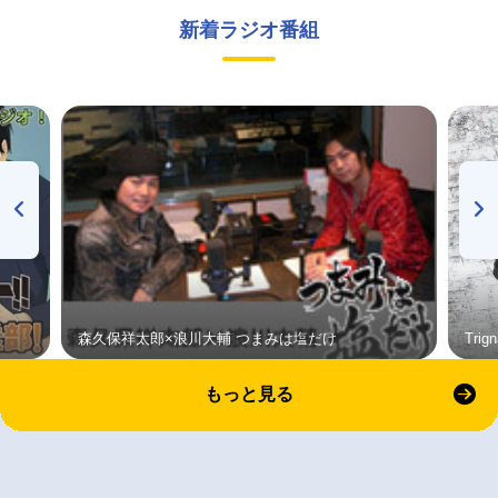
新着ラジオ番組
森久保祥太郎×浪川大輔 つまみは塩だけ
Tri
もっと見る