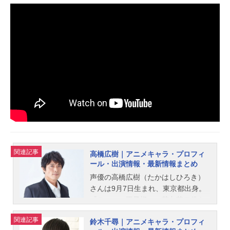
関連記事
高橋広樹｜アニメキャラ・プロフィ
ール・出演情報・最新情報まとめ
声優の高橋広樹（たかはしひろき）
さんは9月7日生まれ、東京都出身。
『テニスの王子様』の菊丸英二役を
はじめ、『ヘタリア』の日本役な
関連記事
鈴木千尋｜アニメキャラ・プロフィ
ど、人気作品のキャラクターを多く