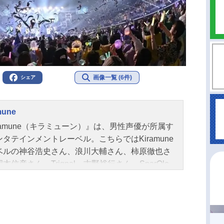
画像一覧 (6件)
シェア
mune
ramune（キラミューン）』は、男性声優が所属す
タテインメントレーベル。こちらではKiramune
ベルの神谷浩史さん、浪川大輔さん、柿原徹也さ
本信彦さん、Trignal、吉野裕行さん、SparQle
IXISといった所属アーティストのプロフィールをは
、最新ライブ・チケット情報やオススメ記事をご
します！