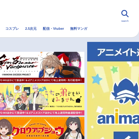
search
コスプレ
2.5次元
配信・Vtuber
無料マンガ
んなの声
グッズ
映画
・Vtuber
トレンド
無料マンガ
秋アニメ
冬アニメ