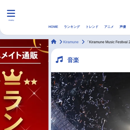
menu
HOME
ランキング
トレンド
アニメ
声優
HOME
ランキング
アニ
animateTimes
Kiramune
「Kiramune Music Fes
マンガ・ラノベ
ゲーム・アプリ
音楽
音楽
最新記事一覧
アニメ記事一覧
声優記事一覧