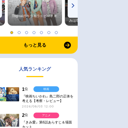
Trignalのキラキラ☆ビートＲ
森久保祥太郎×浪川大輔 つま
みは塩だけ
もっと見る
人気ランキング
1
位
映画
『映画ちいかわ』島二郎の正体を
考える【考察・レビュー】
2026/08/03 12:00
2
位
アニメ
『きみ愛』第6話あらすじ＆場面
カット