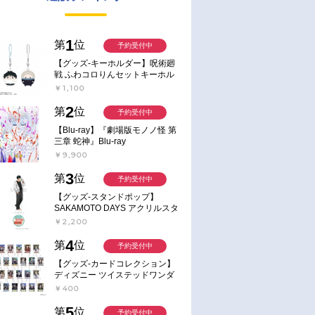
1
第
位
予約受付中
【グッズ-キーホルダー】呪術廻
戦 ふわコロりんセットキーホル
ダー【アニメイト特典付】
￥1,100
2
第
位
予約受付中
【Blu-ray】『劇場版モノノ怪 第
三章 蛇神』Blu-ray
￥9,900
3
第
位
予約受付中
【グッズ-スタンドポップ】
SAKAMOTO DAYS アクリルスタ
ンド～Sunny Afternoon～ 4.南雲
￥2,200
4
第
位
予約受付中
【グッズ-カードコレクション】
ディズニー ツイステッドワンダ
ーランド ランダムカードコレク
￥400
ション クラブ・ウェアver.
5
第
位
予約受付中