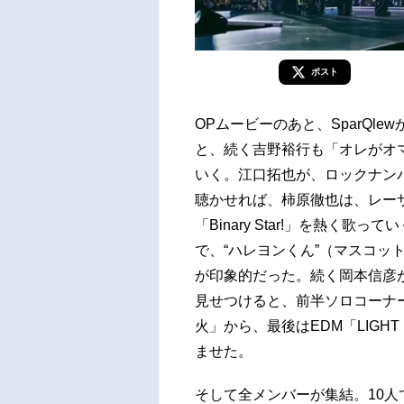
ポスト
OPムービーのあと、SparQl
と、続く吉野裕行も「オレがオ
いく。江口拓也が、ロックナンバー
聴かせれば、柿原徹也は、レー
「Binary Star!」を熱く
で、“ハレヨンくん”（マスコッ
が印象的だった。続く岡本信彦
見せつけると、前半ソロコーナ
火」から、最後はEDM「LIGH
ませた。
そして全メンバーが集結。10