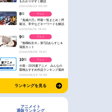
をわかりやすく解説
2024/05/23 00:00
8
位
アニメ
『鬼滅の刃』呼吸一覧まとめ｜呼
吸法、常中などキーワードを解説
2023/06/15 19:00
9
位
アニメ
『無職転生Ⅲ』第7話あらすじ＆
場面カット
2026/08/05 19:01
10
位
アニメ
今期・2026夏アニメ みんなの
覇権おすすめ作品ランキング最終
結果発表！
2026/06/29 16:30
ランキングを見る
アニメイト
通販ランキング