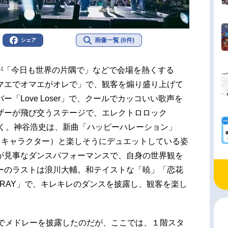
画像一覧 (6件)
シェア
ewが「今日も世界の片隅で」などで会場を熱くする
マエでオマエがオレで」で、観客を煽り盛り上げて
「Love Loser」で、クールでカッコいい歌声を
ザーが飛び交うステージで、エレクトロロック
歌っていく。神谷浩史は、新曲「ハッピーハレーション」
トキャラクター）と楽しそうにデュエットしている姿
が見事なダンスパフォーマンスで、自身の世界観を
ーのラストは浪川大輔。和テイストな「暁」「恋花
T RAY」で、キレキレのダンスを披露し、観客を楽し
人でメドレーを披露したのだが、ここでは、１階スタ