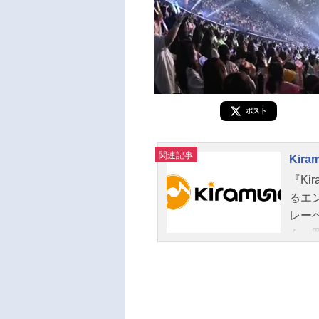
ポスト
関連記事
Kira
『Ki
るエン
レー
ん、岡
w、
じめ
紹介