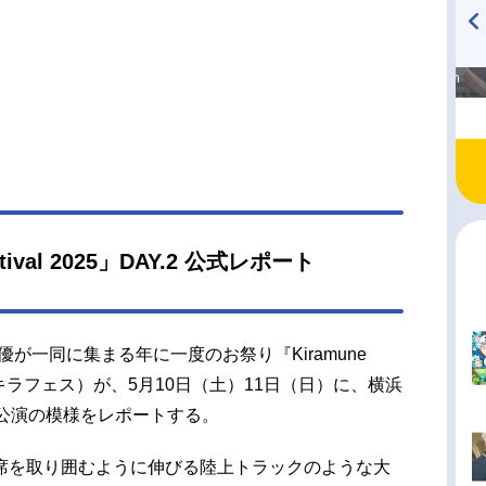
高橋美紀のおんぷの気持ち
TVアニメ『戦隊大失格』
♪ in アニメイトタイムズ
radio 大直会 2nd season
estival 2025」DAY.2 公式レポート
声優が一同に集まる年に一度のお祭り『Kiramune
』（通称：キラフェス）が、5月10日（土）11日（日）に、横浜
の公演の模様をレポートする。
席を取り囲むように伸びる陸上トラックのような大