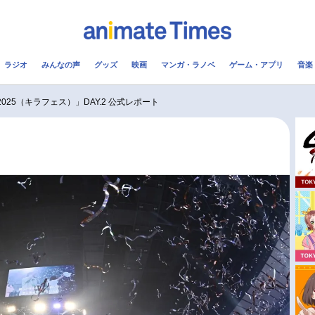
ラジオ
みんなの声
グッズ
映画
マンガ・ラノベ
ゲーム・アプリ
音楽
メ
声優
ラジオ
み
tival 2025（キラフェス）」DAY.2 公式レポート
コスプレ
2.5次元
配信
アニメ映画一覧
今期アニメ曜日別一覧
実写化映画一覧
春アニメ
男性声優/女性声優一覧
夏アニメ
FOLLOW US