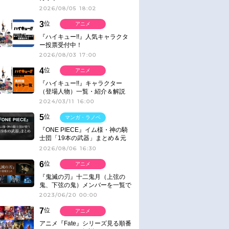
2026/08/05 18:02
3
位
アニメ
『ハイキュー!!』人気キャラクタ
ー投票受付中！
2026/08/03 17:00
4
位
アニメ
『ハイキュー!!』キャラクター
（登場人物）一覧・紹介＆解説
2024/03/11 16:00
5
位
マンガ・ラノベ
『ONE PIECE』イム様・神の騎
士団「19本の武器」まとめ＆元
ネタ
2026/08/06 16:30
6
位
アニメ
『鬼滅の刃』十二鬼月（上弦の
鬼、下弦の鬼）メンバーを一覧で
紹介＆解説（登場鬼の情報まと
2023/06/20 00:00
め）
7
位
アニメ
アニメ『Fate』シリーズ見る順番