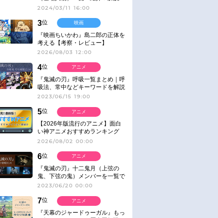
2024/03/11 16:00
3
位
映画
『映画ちいかわ』島二郎の正体を
考える【考察・レビュー】
2026/08/03 12:00
4
位
アニメ
『鬼滅の刃』呼吸一覧まとめ｜呼
吸法、常中などキーワードを解説
2023/06/15 19:00
5
位
アニメ
【2026年版流行のアニメ】面白
い神アニメおすすめランキング
【名作・話題作】｜ジャンル別人
2026/08/02 00:00
気作品をピックアップ
6
位
アニメ
『鬼滅の刃』十二鬼月（上弦の
鬼、下弦の鬼）メンバーを一覧で
紹介＆解説（登場鬼の情報まと
2023/06/20 00:00
め）
7
位
アニメ
『天幕のジャードゥーガル』もっ