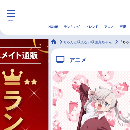
menu
HOME
ランキング
トレンド
アニメ
声優
HOME
ランキング
アニ
animateTimes
ちゃんと吸えない吸血鬼ちゃん
『ちゃ
マンガ・ラノベ
ゲーム・アプリ
音楽
アニメ
最新記事一覧
アニメ記事一覧
声優記事一覧