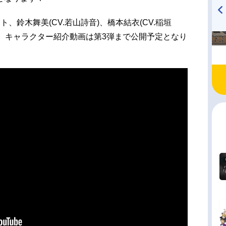
、鈴木舞美(CV.若山詩音)、橋本結衣(CV.稲垣
TVアニメ『戦隊大失格』
ハイキュー!! 烏野高校放送部!
3人。キャラクター紹介動画は第3弾まで公開予定となり
radio 大直会 2nd season