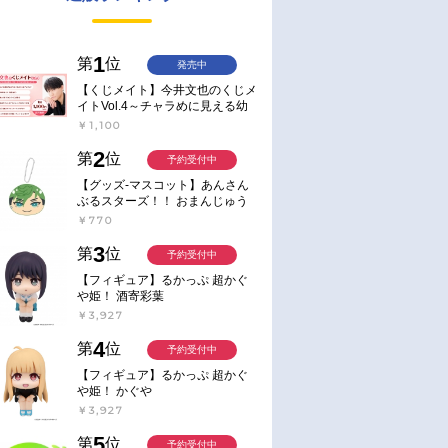
1
第
位
発売中
【くじメイト】今井文也のくじメ
イトVol.4～チャラめに見える幼
馴染、実は一途で独占欲が強いん
￥1,100
です～
2
第
位
予約受付中
【グッズ-マスコット】あんさん
ぶるスターズ！！ おまんじゅう
にぎにぎマスコット ねくすと2
￥770
Hbox
3
第
位
予約受付中
【フィギュア】るかっぷ 超かぐ
や姫！ 酒寄彩葉
￥3,927
4
第
位
予約受付中
【フィギュア】るかっぷ 超かぐ
や姫！ かぐや
￥3,927
5
第
位
予約受付中