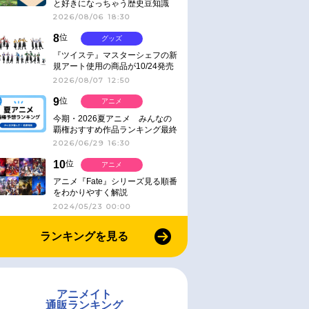
と好きになっちゃう歴史豆知識
2026/08/06 18:30
8
位
グッズ
『ツイステ』マスターシェフの新
規アート使用の商品が10/24発売
2026/08/07 12:50
9
位
アニメ
今期・2026夏アニメ みんなの
覇権おすすめ作品ランキング最終
結果発表！
2026/06/29 16:30
10
位
アニメ
アニメ『Fate』シリーズ見る順番
をわかりやすく解説
2024/05/23 00:00
ランキングを見る
アニメイト
通販ランキング