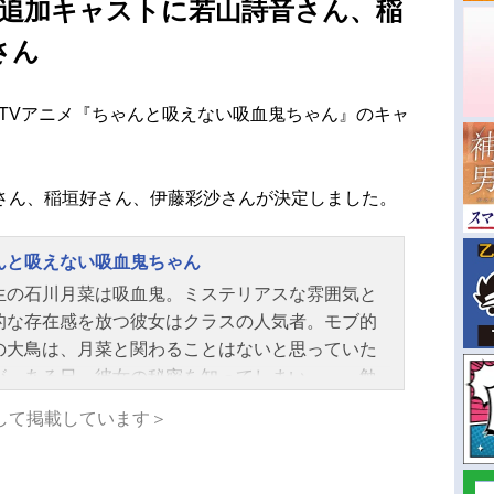
 追加キャストに若山詩音さん、稲
さん
なるTVアニメ『ちゃんと吸えない吸血鬼ちゃん』のキャ
開！
さん、稲垣好さん、伊藤彩沙さんが決定しました。
んと吸えない吸血鬼ちゃん
生の石川月菜は吸血鬼。ミステリアスな雰囲気と
的な存在感を放つ彼女はクラスの人気者。モブ的
の大鳥は、月菜と関わることはないと思っていた
が、ある日、彼女の秘密を知ってしまい……。勉
運動もできるカッコいい吸血鬼の月菜は、実は血
して掲載しています＞
うのがめっちゃ下手！？あなたもきっと、“ママ”に
――新感覚甘やかし餌付けコメディ！作品名ちゃ
吸えない吸血鬼ちゃん放送形態TVアニメスケジュ