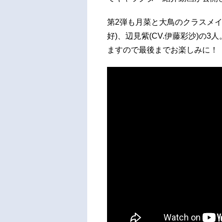
第2弾も月菜と大鳥のクラスメイト
好)、辺見紫(CV.伊藤彩沙)の
ますので最後までお楽しみに！