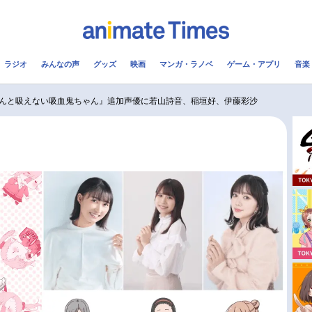
ラジオ
みんなの声
グッズ
映画
マンガ・ラノベ
ゲーム・アプリ
音楽
メ
声優
ラジオ
み
んと吸えない吸血鬼ちゃん』追加声優に若山詩音、稲垣好、伊藤彩沙
コスプレ
2.5次元
配信
アニメ映画一覧
今期アニメ曜日別一覧
実写化映画一覧
春アニメ
男性声優/女性声優一覧
夏アニメ
FOLLOW US