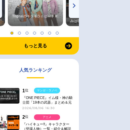
Trignalのキラキラ☆ビートＲ
森久保祥太郎×浪川大輔 つま
みは塩だけ
もっと見る
人気ランキング
1
位
マンガ・ラノベ
『ONE PIECE』イム様・神の騎
士団「19本の武器」まとめ＆元
ネタ
2026/08/06 16:30
2
位
アニメ
『ハイキュー!!』キャラクター
（登場人物）一覧・紹介＆解説