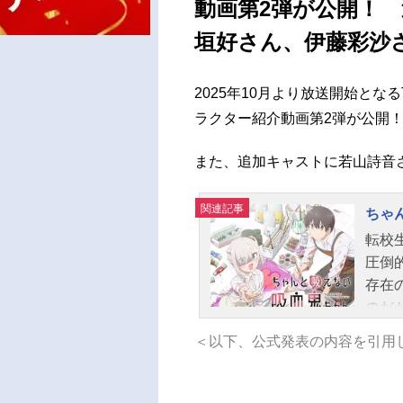
動画第2弾が公開！
垣好さん、伊藤彩沙
2025年10月より放送開始と
ラクター紹介動画第2弾が公
また、追加キャストに若山詩音
関連記事
ちゃ
転校
圧倒
存在
のだ
強も
＜以下、公式発表の内容を引用
を吸
なる
んと