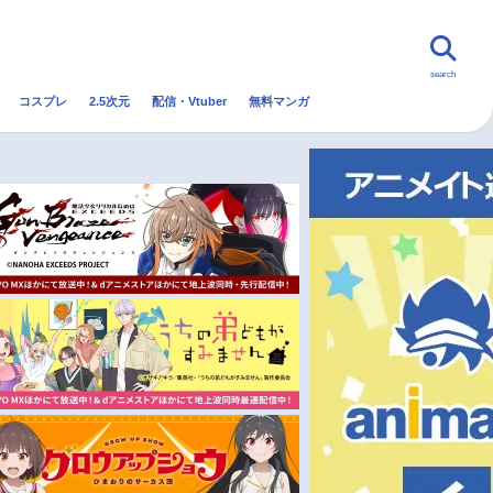
search
コスプレ
2.5次元
配信・Vtuber
無料マンガ
んなの声
グッズ
映画
・Vtuber
トレンド
無料マンガ
秋アニメ
冬アニメ