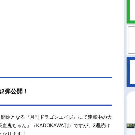
025年10月12日（日）～2025年12月28日（日）T
YOMX・関西テレビほか話数全12話キャスト石川月
田中美海大鳥辰太：小野賢章佐久間瑛子：M・A・
木美紗：長谷川育美千葉大地：福原かつみ出口悟：
裕也鈴木舞美：若山詩音橋本結衣：稲垣好辺見
伊藤彩沙霧峰みすず：三石琴乃スタッフ原作：二
介（KADOKAWA『月刊ドラゴンエイジ』連載）監
山井紗也香シリーズ構成：綾奈ゆにこ助監督：池
史キャラクターデザイン・総作画監督：谷拓也プ
プデザイン：森山白才 エストレーヤ YUKIMON
hildren'sPlaygroundEntertainment美術監督：
辰美術設定：長田泰治郎色彩設計：岩井田洋3DC
2弾公開！
督：濱村敏郎撮影監督：小池里恵子編集：丸山流美
作：スタジ...
が放送開始となる『月刊ドラゴンエイジ』にて連載中の大
血鬼ちゃん」（KADOKAWA刊）ですが、2週続け
となります！