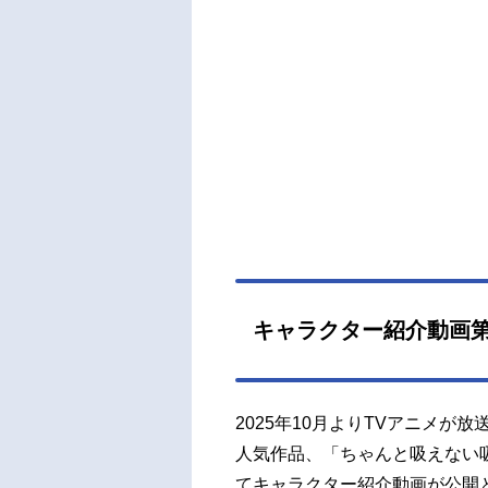
ール2
OK
菜：
O楠
広瀬
紫：
式恭
督：
端隆
ロッ
背景：C
楊沢
キャラクター紹介動画第
G監
音響制
2025年10月よりTVアニメ
人気作品、「ちゃんと吸えない吸
てキャラクター紹介動画が公開