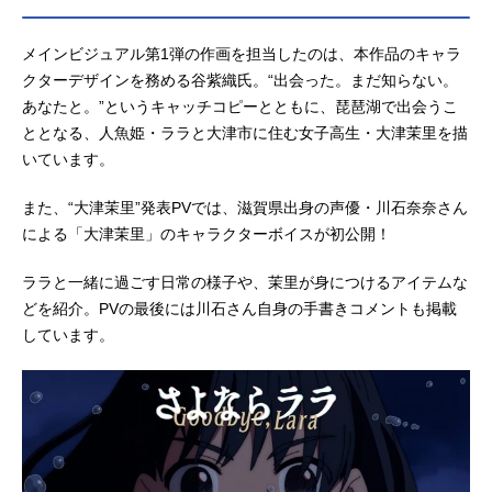
瀬歩大津祥弥：大野智敬大津誠：真
殿光昭大津江万：住友七絵ローワ
メインビジュアル第1弾の作画を担当したのは、本作品のキャラ
ン：てらそままさきリサ：津田美波
クターデザインを務める谷紫織氏。“出会った。まだ知らない。
コータ：山本和臣スタッフ原作：キ
あなたと。”というキャッチコピーとともに、琵琶湖で出会うこ
ネマシトラス監督：小出卓史シリー
ととなる、人魚姫・ララと大津市に住む女子高生・大津茉里を描
ズ構成：川原杏奈キャラクターデザ
イン：谷紫織美術監督：藤野真里（st
いています。
udioPablo）色彩設計：山下宮緒 相
澤里佳 ...
また、“大津茉里”発表PVでは、滋賀県出身の声優・川石奈奈さん
による「大津茉里」のキャラクターボイスが初公開！
ララと一緒に過ごす日常の様子や、茉里が身につけるアイテムな
どを紹介。PVの最後には川石さん自身の手書きコメントも掲載
しています。