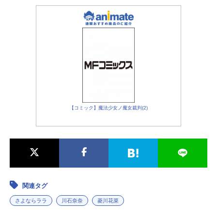
【コミック】魔法少女ノ魔女裁判(2)
関連タグ
さよならララ
川石奈奈
菱川花菜