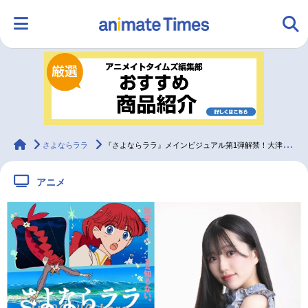
HOME
ランキング
アニメ
声優
ラジオ
みんなの声
グッズ
映画
animateTimes
さよならララ
『さよならララ』メインビジュアル第1弾解禁！大津茉里役に川石奈奈
アニメ
マンガ・ラノベ
ゲーム・アプリ
音楽
コスプレ
2.5次元
配信・Vtuber
トレンド
無料マンガ
最新記事一覧
アニメ記事一覧
声優記事一覧