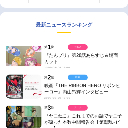
最新ニュースランキング
1
第
位
アニメ
『たんプリ』第28話あらすじ＆場面
カット
2026-08-08 12:00
2
第
位
映画
映画『THE RIBBON HERO リボンヒ
ーロー』内山昂輝インタビュー
2026-08-08 18:00
3
第
位
アニメ
『ヤニねこ』これまでのお話でヤニ子
が吸った本数中間報告会【第6話レビ