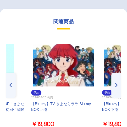
関連商品
予約
予約
2026/09/25 発売
2026/10/28 発売
ラ OP「さよな
【Blu-ray】TV さよならララ Blu-ray
【Blu-ray】T
り【初回生産限
BOX 上巻
BOX 下巻
￥19,800
￥19,800