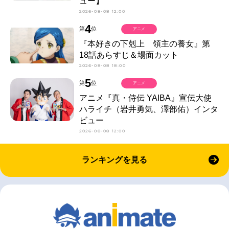
ュー】
2026-08-08 12:00
4
第
位
アニメ
『本好きの下剋上 領主の養女』第
18話あらすじ＆場面カット
2026-08-08 18:00
5
第
位
アニメ
アニメ『真・侍伝 YAIBA』宣伝大使
ハライチ（岩井勇気、澤部佑）インタ
ビュー
2026-08-08 12:00
ランキングを見る