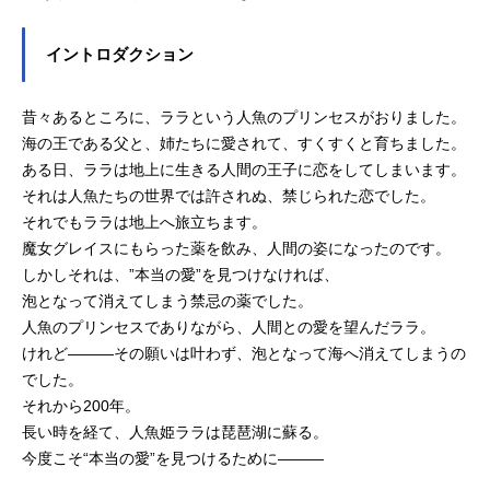
イントロダクション
昔々あるところに、ララという人魚のプリンセスがおりました。
海の王である父と、姉たちに愛されて、すくすくと育ちました。
ある日、ララは地上に生きる人間の王子に恋をしてしまいます。
それは人魚たちの世界では許されぬ、禁じられた恋でした。
それでもララは地上へ旅立ちます。
魔女グレイスにもらった薬を飲み、人間の姿になったのです。
しかしそれは、”本当の愛”を見つけなければ、
泡となって消えてしまう禁忌の薬でした。
人魚のプリンセスでありながら、人間との愛を望んだララ。
けれど———その願いは叶わず、泡となって海へ消えてしまうの
でした。
それから200年。
長い時を経て、人魚姫ララは琵琶湖に蘇る。
今度こそ“本当の愛”を見つけるために———