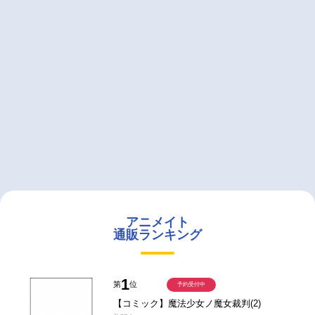
アニメイト
通販ランキング
1
第
位
予約受付中
【コミック】魔法少女ノ魔女裁判(2)