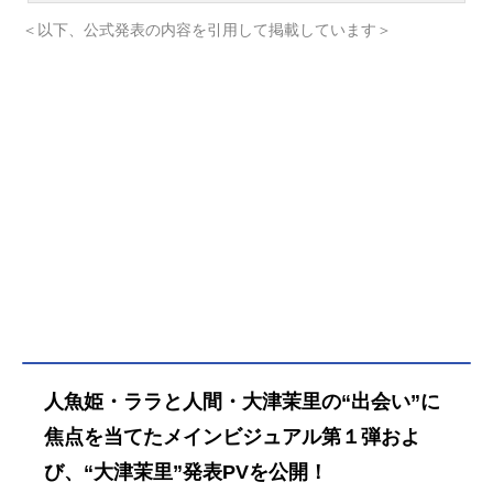
は地上に生きる人間の王子に恋をし
＜以下、公式発表の内容を引用して掲載しています＞
てしまいます。それは人魚たちの世
界では許されぬ、禁じられた恋でし
た。それでもララは地上へ旅立ちま
す。魔女グレイスにもらった薬を飲
み、人間の姿になったのです。しか
しそれは、”本当の愛”を見つけなけれ
ば、泡となって消えてしまう禁忌の
薬でした。人魚のプリンセスであり
ながら、人間との愛を望んだララ。
けれど———その願いは叶わず、泡
となって海へ消えてしまうのでし
た。それから200年。長い時を経て、
人魚姫ララは琵琶湖に蘇る。今度こ
そ“本当の愛”を見つけるために———
作品名さよならララ放送形態TVアニ
人魚姫・ララと人間・大津茉里の“出会い”に
メスケジュール2026年7月5日
（日）〜TOKYOMX・BS朝日ほかキ
焦点を当てたメインビジュアル第１弾およ
ャストララ：菱川花菜大津茉里：川
び、“大津茉里”発表PVを公開！
石奈奈グレイス：深見梨加ルカ：村