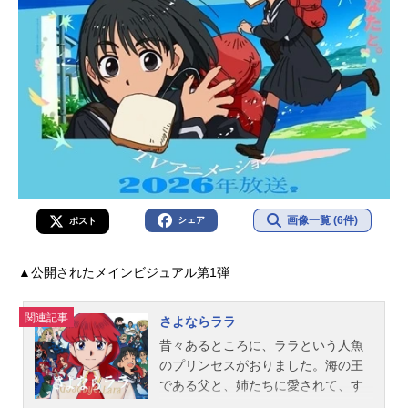
画像一覧 (6件)
シェア
ポスト
▲公開されたメインビジュアル第1弾
関連記事
さよならララ
昔々あるところに、ララという人魚
のプリンセスがおりました。海の王
である父と、姉たちに愛されて、す
くすくと育ちました。ある日、ララ