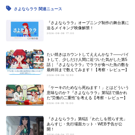
さよならララ 関連ニュース
『さよならララ』オープニング制作の舞台裏に
迫るメイキング映像解禁！
2026-08-08 17:00
たい焼きはカウントしてええんかな？——バイ
トして、少しだけ人間に近づいた気がした第5
話｜『さよならララ』でララが食べた魚の数を
最終回まで数えてみます！【考察・レビュー】
2026-08-06 12:30
「ケーキのためなら死ねます！」とはどういう
意味なのか？『さよならララ』第5話で描かれ
た“労働の二重性”を考える【考察・レビュー】
2026-08-05 15:00
『さよならララ』第6話「わたしを照らす光」
あらすじ・先行場面カット・WEB予告が公
開！
2026-08-04 17:00