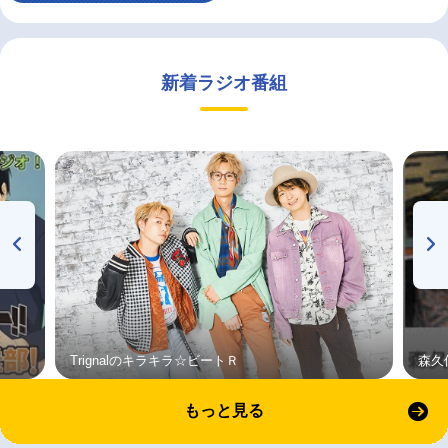
新着ラジオ番組
Trignalのキラキラ☆ビートＲ
森久
もっと見る