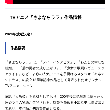
TVアニメ『さよならララ』作品情報
2026年放送決定！
作品概要
『さよならララ』は、『メイドインアビス』、『わたしの幸せな
結婚』、『盾の勇者の成り上がり』、『少女☆歌劇レヴュースタ
ァライト』など、多数の人気アニメを手掛けるスタジオ「キネマ
シトラス」の設立15周年記念作品として発表されたオリジナル
TVアニメ―ション。
童話『人魚姫』を題材としており、200年後に琵琶湖に蘇った人
魚姫ララの物語が展開される。監督を務める小出卓史は滋賀出身
であり、本作品が初監督作品となる。