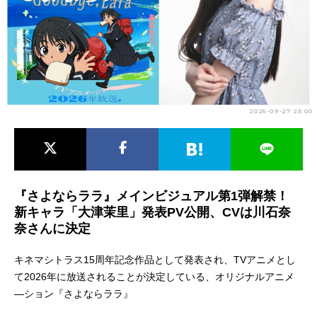
アニメ映画一覧
実写化映画一覧
今期アニメ曜日別一覧
春アニメ
夏アニメ
2025-09-27 23:00
秋アニメ
冬アニメ
男性声優/女性声優一覧
FOLLOW US
『さよならララ』メインビジュアル第1弾解禁！
新キャラ「大津茉里」発表PV公開、CVは川石奈
奈さんに決定
キネマシトラス15周年記念作品として発表され、TVアニメとし
て2026年に放送されることが決定している、オリジナルアニメ
―ション『さよならララ』