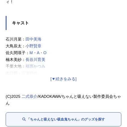
ィ！
キャスト
石川月菜：
田中美海
大鳥辰太：
小野賢章
佐久間瑛子：
M・A・O
楠木美紗：
長谷川育美
千葉大地：
福原かつみ
出口悟：
広瀬裕也
鈴木舞美：
若山詩音
橋本結衣：
稲垣好
辺見紫：
伊藤彩沙
(C)2025
二式恭介
/KADOKAWA/ちゃんと吸えない製作委員会ちゃ
霧峰みすず：
三石琴乃
ん
「ちゃんと吸えない吸血鬼ちゃん」のグッズを探す