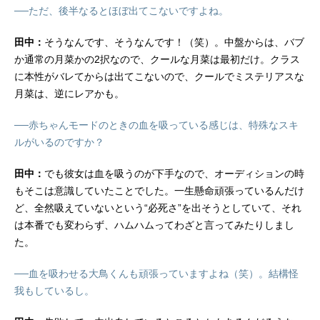
──ただ、後半なるとほぼ出てこないですよね。
田中：
そうなんです、そうなんです！（笑）。中盤からは、バブ
か通常の月菜かの2択なので、クールな月菜は最初だけ。クラス
に本性がバレてからは出てこないので、クールでミステリアスな
月菜は、逆にレアかも。
──赤ちゃんモードのときの血を吸っている感じは、特殊なスキ
ルがいるのですか？
田中：
でも彼女は血を吸うのが下手なので、オーディションの時
もそこは意識していたことでした。一生懸命頑張っているんだけ
ど、全然吸えていないという“必死さ”を出そうとしていて、それ
は本番でも変わらず、ハムハムってわざと言ってみたりしまし
た。
──血を吸わせる大鳥くんも頑張っていますよね（笑）。結構怪
我もしているし。