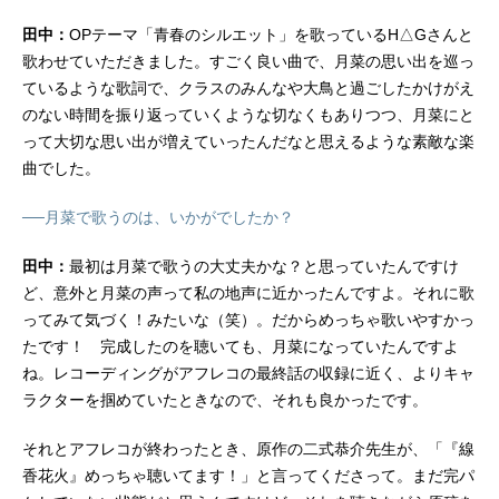
田中：
OPテーマ「青春のシルエット」を歌っているH△Gさんと
歌わせていただきました。すごく良い曲で、月菜の思い出を巡っ
ているような歌詞で、クラスのみんなや大鳥と過ごしたかけがえ
のない時間を振り返っていくような切なくもありつつ、月菜にと
って大切な思い出が増えていったんだなと思えるような素敵な楽
曲でした。
──月菜で歌うのは、いかがでしたか？
田中：
最初は月菜で歌うの大丈夫かな？と思っていたんですけ
ど、意外と月菜の声って私の地声に近かったんですよ。それに歌
ってみて気づく！みたいな（笑）。だからめっちゃ歌いやすかっ
たです！ 完成したのを聴いても、月菜になっていたんですよ
ね。レコーディングがアフレコの最終話の収録に近く、よりキャ
ラクターを掴めていたときなので、それも良かったです。
それとアフレコが終わったとき、原作の二式恭介先生が、「『線
香花火』めっちゃ聴いてます！」と言ってくださって。まだ完パ