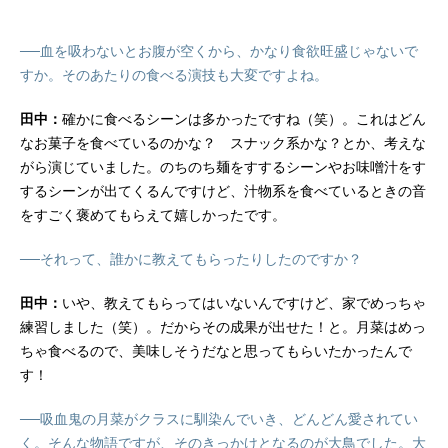
──血を吸わないとお腹が空くから、かなり食欲旺盛じゃないで
すか。そのあたりの食べる演技も大変ですよね。
田中：
確かに食べるシーンは多かったですね（笑）。これはどん
なお菓子を食べているのかな？ スナック系かな？とか、考えな
がら演じていました。のちのち麺をすするシーンやお味噌汁をす
するシーンが出てくるんですけど、汁物系を食べているときの音
をすごく褒めてもらえて嬉しかったです。
──それって、誰かに教えてもらったりしたのですか？
田中：
いや、教えてもらってはいないんですけど、家でめっちゃ
練習しました（笑）。だからその成果が出せた！と。月菜はめっ
ちゃ食べるので、美味しそうだなと思ってもらいたかったんで
す！
──吸血鬼の月菜がクラスに馴染んでいき、どんどん愛されてい
く。そんな物語ですが、そのきっかけとなるのが大鳥でした。大