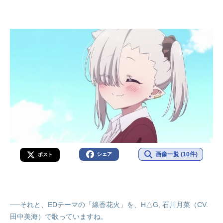
画像一覧 (10件)
シェア
ポスト
──それと、EDテーマの「線香花火」を、H△G, 石川月菜（CV.
田中美海）で歌っていますね。