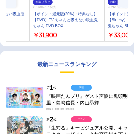
お取り寄せ
お取り寄せ
2026/02/27 発売
2026/02/27 発売
吸えない吸血鬼
【ポイント還元版(20%)・特典なし】
【ポイント還元
【DVD】TV ちゃんと吸えない吸血鬼
【Blu-ray
ちゃん DVD BOX
鬼ちゃん Blu-r
￥31,900
￥33,000
最新ニュースランキング
1
第
位
映画
『映画たんプリ』ゲスト声優に鬼頭明
里・島﨑信長・内山昂輝
2026-08-09 09:00
2
第
位
アニメ
『生穴る』キービジュアル公開、キャ