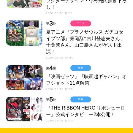
ラクターデザイン・今村亮氏描き下ろ
し！
2026-08-09 12:50
3
第
位
アニメ
夏アニメ『プラノサウルス ガチコセ
イブツ部』第5話に古川登志夫さん、
千葉繁さん、山口勝さんがゲスト出
演！
2026-08-09 07:30
4
第
位
映画
『映画ゼッツ』『映画超ギャバン』オ
フショット11点解禁
2026-08-09 12:00
5
第
位
映画
『THE RIBBON HERO リボンヒーロ
ー』公式インタビュー2本公開！
2026-08-09 12:00