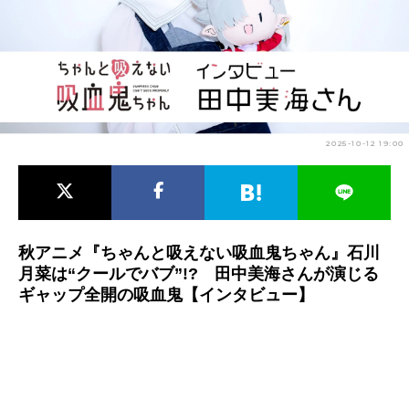
アニメ映画一覧
実写化映画一覧
今期アニメ曜日別一覧
春アニメ
夏アニメ
2025-10-12 19:00
秋アニメ
冬アニメ
男性声優/女性声優一覧
FOLLOW US
秋アニメ『ちゃんと吸えない吸血鬼ちゃん』石川
月菜は“クールでバブ”!? 田中美海さんが演じる
ギャップ全開の吸血鬼【インタビュー】