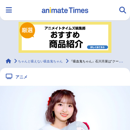
HOME
ランキング
アニメ
声優
ラジオ
みんなの声
グッズ
映画
animateTimes
ちゃんと吸えない吸血鬼ちゃん
『吸血鬼ちゃん』石川月菜は“クールでバブ”!? 田中美海が演じるギャップ全開の吸血鬼
アニメ
マンガ・ラノベ
ゲーム・アプリ
音楽
コスプレ
2.5次元
配信・Vtuber
トレンド
無料マンガ
最新記事一覧
アニメ記事一覧
声優記事一覧