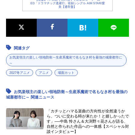
ED「ドラマチック逃避行」収録シングル AIM STAR/愛
美【通常盤】
関連タグ
お気楽領主の楽しい領地防衛～生産系魔術で名もなき村を最強の城塞都市に
～
2027冬アニメ
アニメ
場面カット
お気楽領主の楽しい領地防衛～生産系魔術で名もなき村を最強の
城塞都市に～ 関連ニュース
「カチッとハマる楽曲の方向性が全然違うか
ら、ついに交わる時が来たか！と嬉しかったで
す」──中島 怜さん＆大渕野々花さんが語る、
自然と作られた作品への一体感【スペシャル対
談インタビュー】