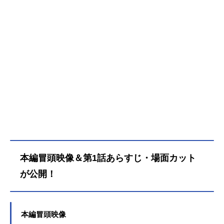
相応しくないと父親により失格の烙
印を押され生家を追放。名もなき辺
境の村の領主として赴任すること
に。しかしハズレ適性と呼ばれてい
た生産系魔術は、材料さえあれば何
でも生産できる規格外の可能性を秘
めていて……。「この村を、もっと
気楽に楽しく暮らせる、僕好みの場
所にしよう！」小さく貧しい村は、
徐々に様々な人が集まる巨大都市へ
と発展していき――!?作品名お気楽
領主の楽しい領地防衛～生産系魔術
で名もなき村を最強の城塞都市に～
放送形態TVアニメスケジュール2026
本編冒頭映像＆第1話あらすじ・場面カット
年1月10日（土）～2026年3月28日
（土）TOKYOMX・BS11ほか話数全
が公開！
12話キャストヴァン・ネイ・フェル
ティオ：内山夕実ティル：M・A・O
カムシン：伊瀬茉莉也パナメラ：日
笠陽子アルテ：若山詩音エスパー
本編冒頭映像