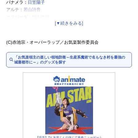
パナメラ：
日笠陽子
アルテ：
若山詩音
エスパーダ：
堀内賢雄
ディー：
小林親弘
オルト：
古川慎
プルリエル：
倉持若菜
(C)赤池宗・オーバーラップ／お気楽製作委員会
クサラ：
佐藤元
ラダ・プリオラ：
大渕野々花
「お気楽領主の楽しい領地防衛～生産系魔術で名もなき村を最強の
城塞都市に～」のグッズを探す
【音楽】TV 灰原くんの強くて青春ニューゲーム