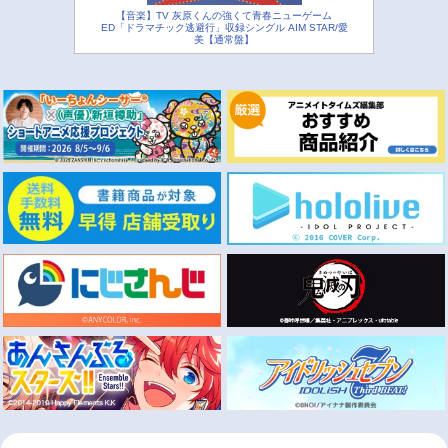
【音楽】TV 灰原くんの強くて青春ニューゲーム
ED「ドラマチック逃避行」収録シングル AIM STAR/愛
美【通常盤】