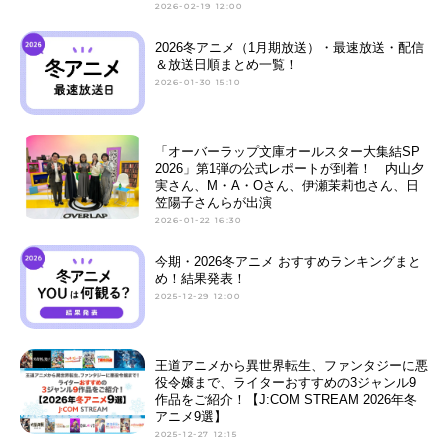
2026-02-19 12:00
2026冬アニメ（1月期放送）・最速放送・配信
＆放送日順まとめ一覧！
2026-01-30 15:10
「オーバーラップ文庫オールスター大集結SP
2026」第1弾の公式レポートが到着！ 内山夕
実さん、M・A・Oさん、伊瀬茉莉也さん、日
笠陽子さんらが出演
2026-01-22 16:30
今期・2026冬アニメ おすすめランキングまと
め！結果発表！
2025-12-29 12:00
王道アニメから異世界転生、ファンタジーに悪
役令嬢まで、ライターおすすめの3ジャンル9
作品をご紹介！【J:COM STREAM 2026年冬
アニメ9選】
2025-12-27 12:15