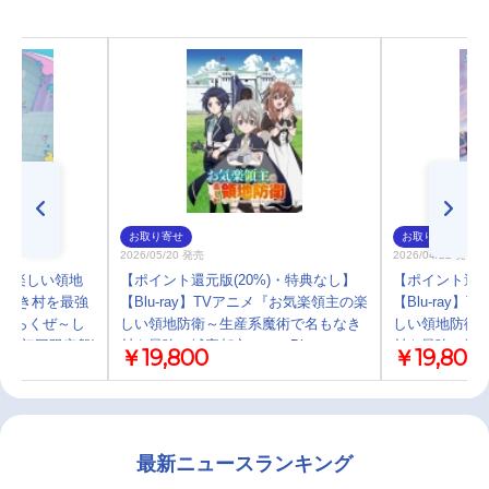
お取り寄せ
お取り寄せ
2026/05/20 発売
2026/04/22 発売
主の楽しい領地
【ポイント還元版(20%)・特典なし】
【ポイント還元
もなき村を最強
【Blu-ray】TVアニメ『お気楽領主の楽
【Blu-ray
おきらくぜ～し
しい領地防衛～生産系魔術で名もなき
しい領地防衛
ょ盤(初回限定盤)
村を最強の城塞都市に～』Blu-ray
村を最強の城塞都
￥19,800
￥19,800
Vol.2
Vol.1
最新ニュースランキング