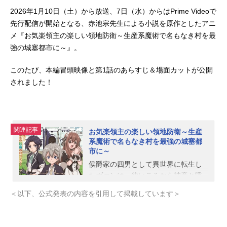
2026年1月10日（土）から放送、7日（水）からはPrime Videoで
先行配信が開始となる、赤池宗先生による小説を原作としたアニ
メ『お気楽領主の楽しい領地防衛～生産系魔術で名もなき村を最
強の城塞都市に～』。
このたび、本編冒頭映像と第1話のあらすじ＆場面カットが公開
されました！
関連記事
お気楽領主の楽しい領地防衛～生産
系魔術で名もなき村を最強の城塞都
市に～
侯爵家の四男として異世界に転生し
たヴァンは、幼いころから神童と呼
ばれ将来を期待されていた。だが8歳
＜以下、公式発表の内容を引用して掲載しています＞
の時に授かった力は、その世界で“役
立たず”とされている「生産系魔術」
だった！そのせいでヴァンは貴族に