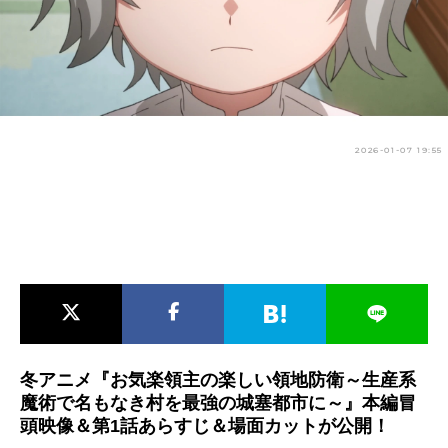
アニメ映画一覧
実写化映画一覧
今期アニメ曜日別一覧
春アニメ
夏アニメ
2026-01-07 19:55
秋アニメ
冬アニメ
男性声優/女性声優一覧
FOLLOW US
冬アニメ『お気楽領主の楽しい領地防衛～生産系
魔術で名もなき村を最強の城塞都市に～』本編冒
頭映像＆第1話あらすじ＆場面カットが公開！