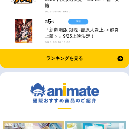
施
2026-08-09 19:30
5
第
位
映画
『新劇場版 銀魂 -吉原大炎上-＜超炎
上版＞』9/25上映決定！
2026-08-10 10:00
ランキングを見る