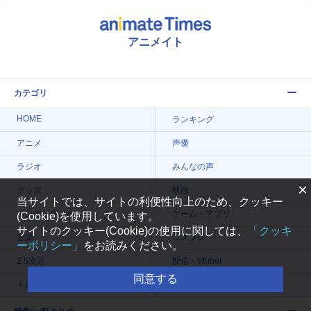
アニメイト
カテゴリ
HOME
ランキング
アニメ
声優
ラジオ
みんなの声
×
グッズ
映画
当サイトでは、サイトの利便性向上のため、クッキー
マンガ・ラノベ
ゲーム・アプリ
(Cookie)を使用しています。
サイトのクッキー(Cookie)の使用に関しては、
「クッキ
音楽
コスプレ
ーポリシー」
をお読みください。
2.5次元
配信・Vtuber
同意する
トレンド
無料マンガ