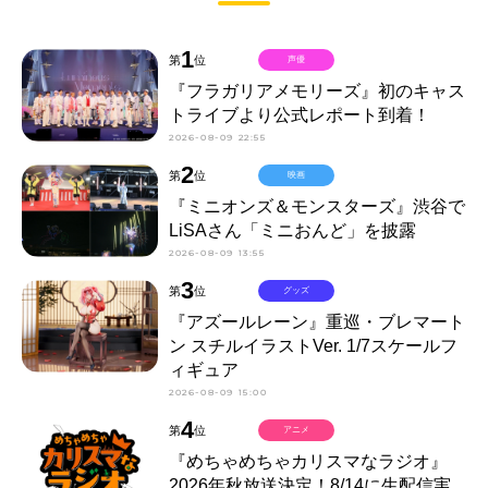
1
第
位
声優
『フラガリアメモリーズ』初のキャス
トライブより公式レポート到着！
2026-08-09 22:55
2
第
位
映画
『ミニオンズ＆モンスターズ』渋谷で
LiSAさん「ミニおんど」を披露
2026-08-09 13:55
3
第
位
グッズ
『アズールレーン』重巡・ブレマート
ン スチルイラストVer. 1/7スケールフ
ィギュア
2026-08-09 15:00
4
第
位
アニメ
『めちゃめちゃカリスマなラジオ』
2026年秋放送決定！8/14に生配信実