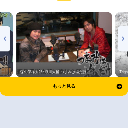
森久保祥太郎×浪川大輔 つまみは塩だけ
Tri
もっと見る