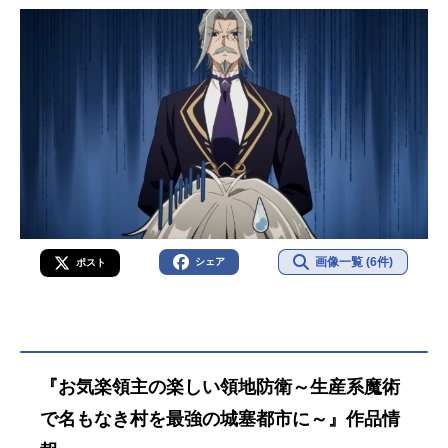
画像一覧 (6件)
シェア
ポスト
『お気楽領主の楽しい領地防衛～生産系魔術
で名もなき村を最強の城塞都市に～』作品情