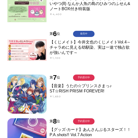
いやつ(8) なんか人魚の島のひみつのふせん&
ノートBOX付き特装版
￥4,400
6
第
位
発売中
【くじメイト】今井文也のくじメイトVol.4～
チャラめに見える幼馴染、実は一途で独占欲
が強いんです～
￥1,100
7
第
位
予約受付中
【音楽】うたの☆プリンスさまっ♪
ST☆RISH PRISM FOREVER!
￥1,650
8
第
位
予約受付中
【グッズ-カード】あんさんぶるスターズ！！
P.A.shots!! Vol.7 Action