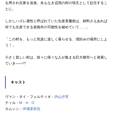
を押され生家を追放。名もなき辺境の村の領主として赴任するこ
とに。
しかしハズレ適性と呼ばれていた生産系魔術は、材料さえあれば
何でも生産できる規格外の可能性を秘めていて……。
「この村を、もっと気楽に楽しく暮らせる、僕好みの場所にしよ
う！」
小さく貧しい村は、徐々に様々な人が集まる巨大都市へと発展し
ていき――!?
キャスト
ヴァン・ネイ・フェルティオ：
内山夕実
ティル：
M・A・O
カムシン：
伊瀬茉莉也