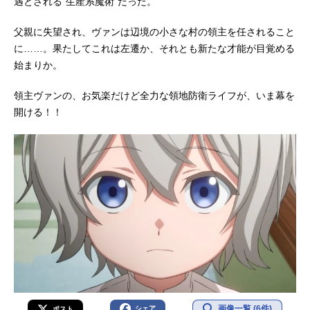
遇とされる“生産系魔術”だった。
父親に失望され、ヴァンは辺境の小さな村の領主を任されること
に……。果たしてこれは左遷か、それとも新たな才能が目覚める
始まりか。
領主ヴァンの、お気楽だけど全力な領地防衛ライフが、いま幕を
開ける！！
画像一覧 (6件)
シェア
ポスト