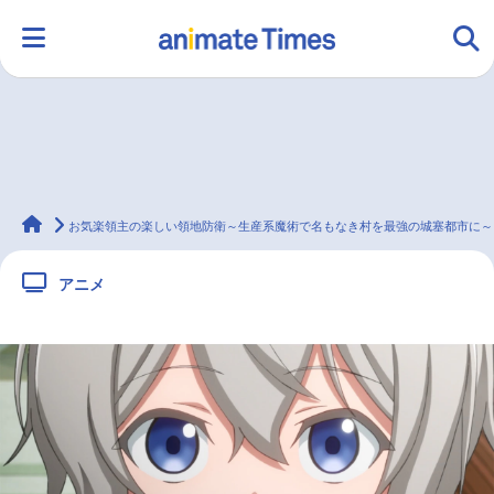
HOME
ランキング
アニメ
声優
animateTimes
ラジオ
みんなの声
グッズ
映画
お気楽領主の楽しい領地防衛～生産系魔術で名もなき村を最強の城塞都市に～
アニメ
マンガ・ラノベ
ゲーム・アプリ
音楽
コスプレ
2.5次元
配信・Vtuber
トレンド
無料マンガ
最新記事一覧
アニメ記事一覧
声優記事一覧