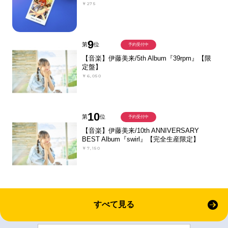
￥275
9
第
位
予約受付中
【音楽】伊藤美来/5th Album『39rpm』【限
定盤】
￥6,050
10
第
位
予約受付中
【音楽】伊藤美来/10th ANNIVERSARY
BEST Album『swirl』【完全生産限定】
￥7,150
すべて見る