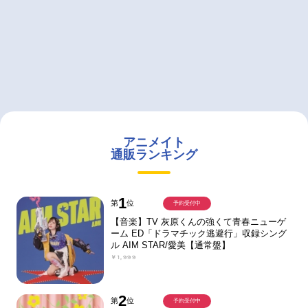
アニメイト
通販ランキング
1
第
位
予約受付中
【音楽】TV 灰原くんの強くて青春ニューゲ
ーム ED「ドラマチック逃避行」収録シング
ル AIM STAR/愛美【通常盤】
￥1,999
2
第
位
予約受付中