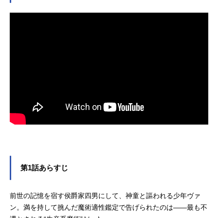
ダ：堀内賢雄ディー：小林親弘オル
ト：古川慎プルリエル：倉持若菜ク
サラ：佐藤元ラダ・プリオラ：大渕
野々花スタッフ原作：赤池宗（オー
バーラップノベルス刊）原作イラス
ト：転原作コミック：青色まろ
（「コミック...
第1話あらすじ
前世の記憶を宿す侯爵家四男にして、神童と謳われる少年ヴァ
ン。満を持して挑んだ魔術適性鑑定で告げられたのは――最も不