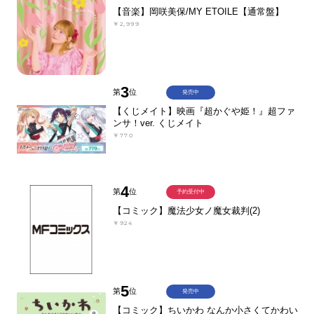
【音楽】岡咲美保/MY ETOILE【通常盤】
￥2,999
3
第
位
発売中
【くじメイト】映画『超かぐや姫！』超ファ
ンサ！ver. くじメイト
￥770
4
第
位
予約受付中
【コミック】魔法少女ノ魔女裁判(2)
￥924
5
第
位
発売中
【コミック】ちいかわ なんか小さくてかわい