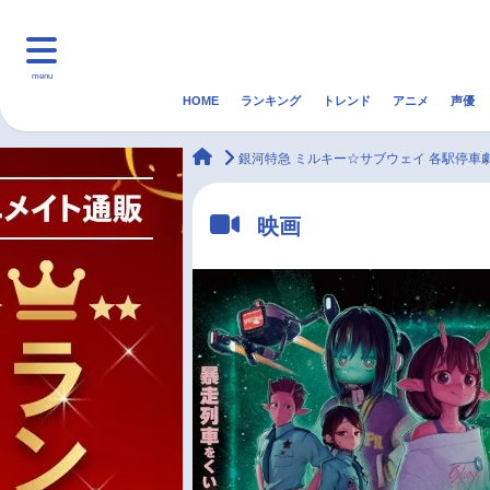
menu
HOME
ランキング
トレンド
アニメ
声優
HOME
ランキング
アニ
animateTimes
銀河特急 ミルキー☆サブウェイ 各駅停車
マンガ・ラノベ
ゲーム・アプリ
音楽
映画
最新記事一覧
アニメ記事一覧
声優記事一覧