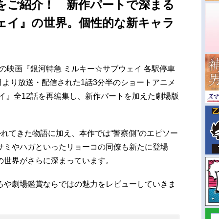
をご紹介！ 新作パートで深まる
ェイ』の世界。個性的な新キャラ
中の映画『銀河特急 ミルキー☆サブウェイ 各駅停車
7月より放送・配信された1話3分半のショートアニメ
イ』全12話を再編集し、新作パートを加えた劇場版
かれてきた物語に加え、本作では“警察側”のエピソー
サミやハガといったリョーコの同僚も新たに登場
の世界がさらに深まっています。
ろや劇場鑑賞ならではの魅力をレビューしていきま