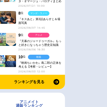
タ・オマージュ・パロディまとめ
2026/07/21 10:00
8
位
マンガ・ラノベ
『キスあと』第3話あらすじ＆場
面写真
2026/08/07 14:45
9
位
アニメ
『天幕のジャードゥーガル』もっ
と好きになっちゃう歴史豆知識
2026/08/06 18:30
10
位
映画
『映画ちいかわ』島二郎の正体を
考える【考察・レビュー】
2026/08/03 12:00
ランキングを見る
アニメイト
通販ランキング