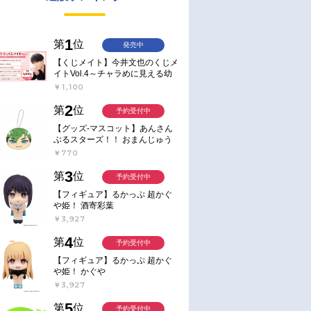
1
第
位
発売中
【くじメイト】今井文也のくじメ
イトVol.4～チャラめに見える幼
馴染、実は一途で独占欲が強いん
￥1,100
です～
2
第
位
予約受付中
【グッズ-マスコット】あんさん
ぶるスターズ！！ おまんじゅう
にぎにぎマスコット ねくすと2
￥770
Hbox
3
第
位
予約受付中
【フィギュア】るかっぷ 超かぐ
や姫！ 酒寄彩葉
￥3,927
4
第
位
予約受付中
【フィギュア】るかっぷ 超かぐ
や姫！ かぐや
￥3,927
5
第
位
予約受付中