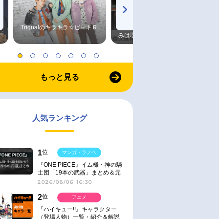
Trignalのキラキラ☆ビートＲ
森久保祥太郎×浪川大輔 つま
みは塩だけ
もっと見る
人気ランキング
1
位
マンガ・ラノベ
『ONE PIECE』イム様・神の騎
士団「19本の武器」まとめ＆元
ネタ
2026/08/06 16:30
2
位
アニメ
『ハイキュー!!』キャラクター
（登場人物）一覧・紹介＆解説