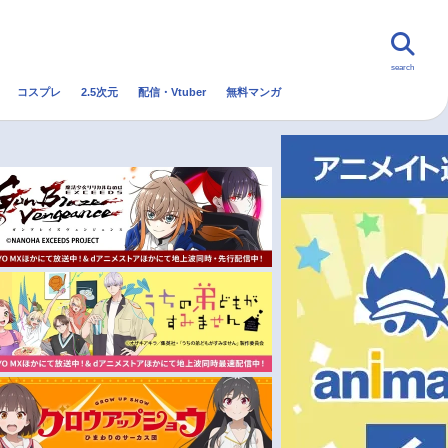
search
コスプレ
2.5次元
配信・Vtuber
無料マンガ
んなの声
グッズ
映画
・Vtuber
トレンド
無料マンガ
秋アニメ
冬アニメ