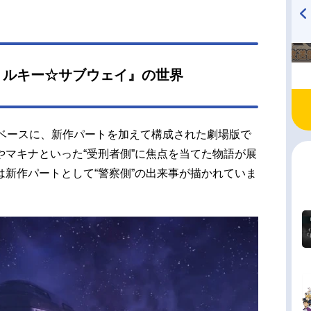
生O.T.A.M.：藤原由林アサミ：小野賢章ハガ：ロ
ト・ウォーターマンスタッフ原作・監督・脚本・
TVアニメ『戦隊大失格』
ハイキュー!! 烏野高校放送部!
ラクターデザイン・音響監督・制作：亀山陽平企
radio 大直会 2nd season
作：シンエイ動画製作：タイタン工業配給：バン
ミルキー☆サブウェイ』の世界
ムコ...
をベースに、新作パートを加えて構成された劇場版で
マキナといった“受刑者側”に焦点を当てた物語が展
新作パートとして“警察側”の出来事が描かれていま