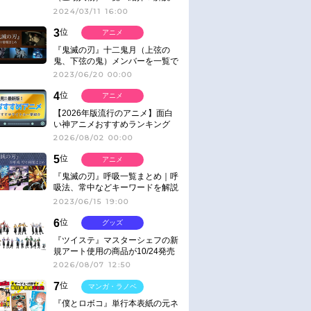
2024/03/11 16:00
3
位
アニメ
『鬼滅の刃』十二鬼月（上弦の
鬼、下弦の鬼）メンバーを一覧で
紹介＆解説（登場鬼の情報まと
2023/06/20 00:00
め）
4
位
アニメ
【2026年版流行のアニメ】面白
い神アニメおすすめランキング
【名作・話題作】｜ジャンル別人
2026/08/02 00:00
気作品をピックアップ
5
位
アニメ
『鬼滅の刃』呼吸一覧まとめ｜呼
吸法、常中などキーワードを解説
2023/06/15 19:00
6
位
グッズ
『ツイステ』マスターシェフの新
規アート使用の商品が10/24発売
2026/08/07 12:50
7
位
マンガ・ラノベ
『僕とロボコ』単行本表紙の元ネ