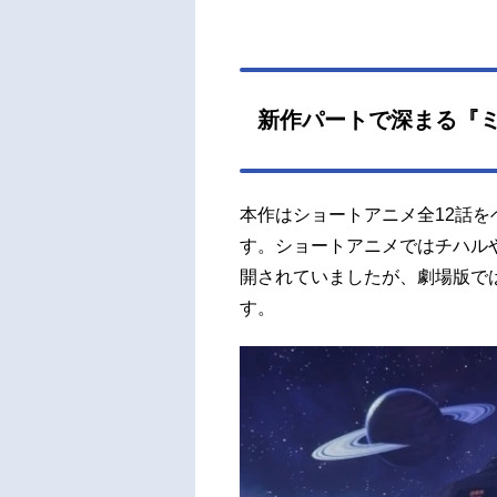
山谷祥
バー
キャ
画制
新作パートで深まる『
ダイナ
本作はショートアニメ全12話
す。ショートアニメではチハルや
開されていましたが、劇場版では
す。