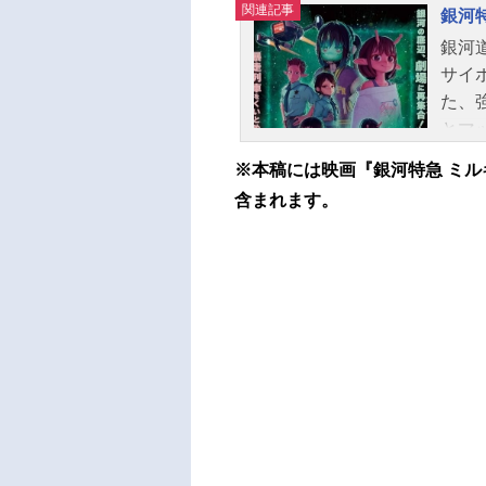
関連記事
銀河
銀河
サイ
た、
とマ
ーコ
※本稿には映画『銀河特急 ミル
列車
含まれます。
簡単
☆サ
ョー
する
に..
劇場
キー
【臨
映】
マキ
元寿