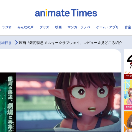
ラジオ
みんなの声
グッズ
映画
マンガ・ラノベ
ゲーム・アプリ
音楽
メ
声優
ラジオ
み
劇場行き
映画『銀河特急 ミルキー☆サブウェイ』レビュー＆見どころ紹介
コスプレ
2.5次元
配信
アニメ映画一覧
今期アニメ曜日別一覧
実写化映画一覧
春アニメ
男性声優/女性声優一覧
夏アニメ
FOLLOW US