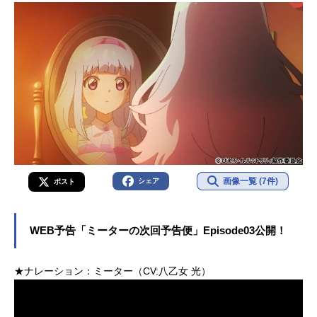
画像一覧 (7件)
シェア
ポスト
WEB予告「ミーターの次回予告便」Episode03公開！
★ナレーション：ミーター（CV:八乙女 光）