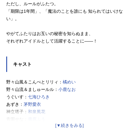
ただし、ルールがふたつ。
「期限は1年間」、「魔法のことを誰にも 知られてはいけな
い」。
やがてふたりはお互いの秘密を知らぬまま、
それぞれアイドルとして活躍することに――！
キャスト
野々山風＆こんぺとリリィ：
橘めい
野々山流＆ましゅールル：
小鹿なお
うぐいす：
七海ひろき
あずき：
茅野愛衣
神立塔子：
和泉風花
青園せな：
廣原ふう
ミーター：八乙女光
瀬尾翔太：
天﨑滉平