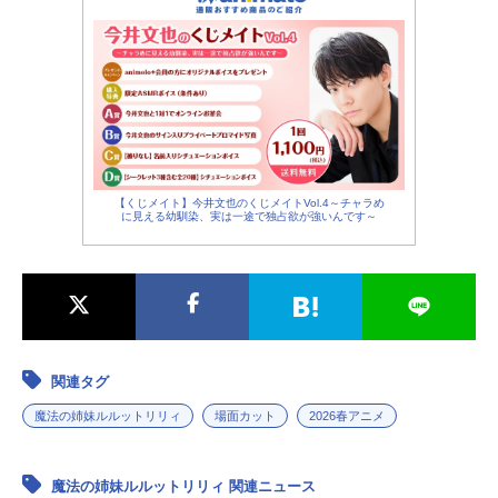
【くじメイト】今井文也のくじメイトVol.4～チャラめ
に見える幼馴染、実は一途で独占欲が強いんです～
関連タグ
魔法の姉妹ルルットリリィ
場面カット
2026春アニメ
魔法の姉妹ルルットリリィ 関連ニュース