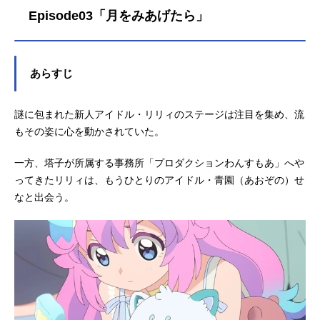
2クール：2026年10月～TOKYOM
Episode03「月をみあげたら」
X・ABCテレビほか話数第1クール：
全12話キャスト野々山風＆こんぺと
リリィ：橘めい野々山流＆ましゅー
ルル：小鹿なおうぐいす：七海ひろ
あらすじ
きあずき：茅野愛衣神立塔子：和泉
風花青園せな：廣原ふうミーター：
謎に包まれた新人アイドル・リリィのステージは注目を集め、流
八乙女光瀬尾翔太：天﨑滉平角谷久
士：橘龍丸神立矢須王：杉田智和
もその姿に心を動かされていた。
野々山桂一：笠間淳野々山汐：大原
めぐみ日の浦茉莉：遠藤綾バーナー
一方、塔子が所属する事務所「プロダクションわんすもあ」へや
ドけんと：水島裕綿屋凛：大橋彩香
ってきたリリィは、もうひとりのアイドル・青園（あおぞの）せ
オリンズ：広瀬裕也ピヨピヨン・ポ
なと出会う。
ンポロ...