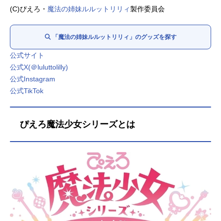
角谷久士：
橘龍丸
(C)ぴえろ・
魔法の姉妹ルルットリリィ
製作委員会
神立矢須王：
杉田智和
野々山桂一：
笠間淳
「魔法の姉妹ルルットリリィ」のグッズを探す
野々山汐：
大原めぐみ
日の浦茉莉：
遠藤綾
公式サイト
バーナードけんと：
水島裕
公式X(＠luluttolilly)
綿屋凛：
大橋彩香
公式Instagram
オリンズ：
広瀬裕也
公式TikTok
ピヨピヨン・ポンポローヌ・ニョロロンド・6世：
水島裕
新木あさひ：
根本京里
ぴえろ魔法少女シリーズとは