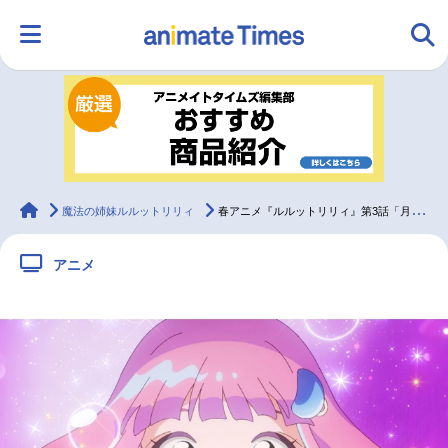
HOME
ランキング
アニメ
声優
ラジオ
みんなの声
グッズ
映画
animateTimes
魔法の姉妹ルルットリリィ
春アニメ『ルルットリリィ』第3話「月をみあげたら」先行場面カット＆あらすじ
アニメ
マンガ・ラノベ
ゲーム・アプリ
音楽
コスプレ
2.5次元
配信・Vtuber
トレンド
無料マンガ
最新記事一覧
アニメ記事一覧
声優記事一覧