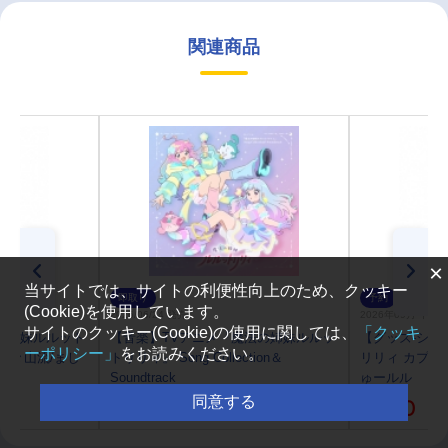
関連商品
×
当サイトでは、サイトの利便性向上のため、クッキー
即取り
予約
(Cookie)を使用しています。
2026/06/24 発売
2026年09月 中 
サイトのクッキー(Cookie)の使用に関しては、
「クッキ
の姉妹ルルット
【音楽】TVアニメ『魔法の姉妹ルルッ
【グッズ-シー
ーポリシー」
をお読みください。
野々山流/まし
トリリィ』 Song Collection＆
リリィ カプセ
Soundtrack
ゅールル
同意する
￥4,070
￥550