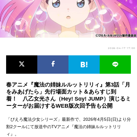
アニメ映画一覧
実写化映画一覧
今期アニメ曜日別一覧
春アニメ
夏アニメ
2026-04-17 17:00
秋アニメ
冬アニメ
男性声優/女性声優一覧
FOLLOW US
春アニメ『魔法の姉妹ルルットリリィ』第3話「月
をみあげたら」先行場面カット＆あらすじ到
着！ 八乙女光さん（Hey! Sɑy! JUMP）演じるミ
ーターがお届けするWEB版次回予告も公開
「ぴえろ魔法少女シリーズ」最新作で、2026年4月5日(日)より分
割2クールにて放送中のTVアニメ『魔法の姉妹ルルットリリ
ィ』。