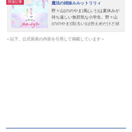
関連記事
魔法の姉妹ルルットリリィ
野々山(ののやま)風(ふう)は夏休みが
待ち遠しい無邪気な小学生。野々山
(ののやま)流(るい)は控えめだけど頑
張り屋さんの中学生。むかしは仲良
し姉妹だったふたりも、最近、心の
＜以下、公式発表の内容を引用して掲載しています＞
距離がなんだか遠くて……。ある
日、風は不思議な宇宙船に出会い、
魔法の力を授かる。そして一方で流
もまた、素敵な魔法の力を手にして
いた。あこがれていた大人の姿に変
身する風と流。ただし、ルールがふ
たつ。「期限は1年間」、「魔法のこ
とを誰にも知られてはいけない」。
やがてふたりはお互いの秘密を知ら
ぬまま、それぞれアイドルとして活
躍することに――！作品名魔法の姉
妹ルルットリリィ放送形態TVアニメ
スケジュール第1クール：2026年4月
5日（日）～2026年6月21日（日）第