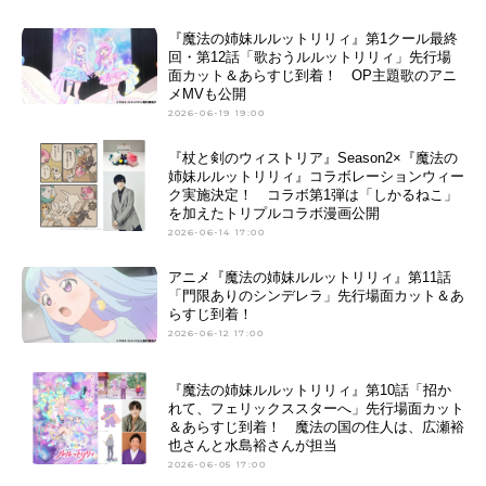
『魔法の姉妹ルルットリリィ』第1クール最終
回・第12話「歌おうルルットリリィ」先行場
面カット＆あらすじ到着！ OP主題歌のアニ
メMVも公開
2026-06-19 19:00
『杖と剣のウィストリア』Season2×『魔法の
姉妹ルルットリリィ』コラボレーションウィー
ク実施決定！ コラボ第1弾は「しかるねこ」
を加えたトリプルコラボ漫画公開
2026-06-14 17:00
アニメ『魔法の姉妹ルルットリリィ』第11話
「門限ありのシンデレラ」先行場面カット＆あ
らすじ到着！
2026-06-12 17:00
『魔法の姉妹ルルットリリィ』第10話「招か
れて、フェリックススターへ」先行場面カット
＆あらすじ到着！ 魔法の国の住人は、広瀬裕
也さんと水島裕さんが担当
2026-06-05 17:00