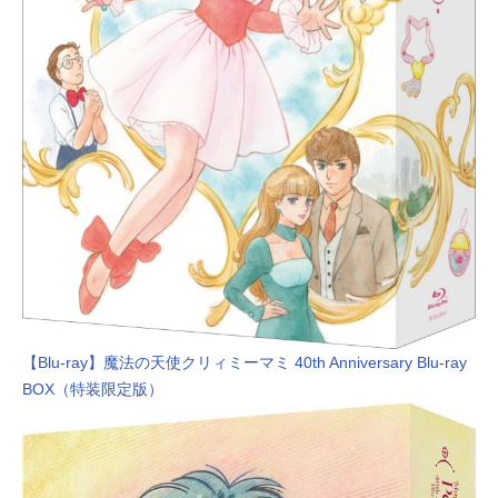
【Blu-ray】魔法の天使クリィミーマミ 40th Anniversary Blu-ray
BOX（特装限定版）