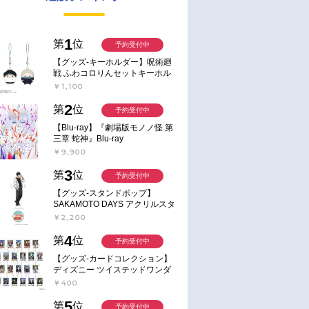
1
第
位
予約受付中
【グッズ-キーホルダー】呪術廻
戦 ふわコロりんセットキーホル
ダー【アニメイト特典付】
￥1,100
2
第
位
予約受付中
【Blu-ray】『劇場版モノノ怪 第
三章 蛇神』Blu-ray
￥9,900
3
第
位
予約受付中
【グッズ-スタンドポップ】
SAKAMOTO DAYS アクリルスタ
ンド～Sunny Afternoon～ 4.南雲
￥2,200
4
第
位
予約受付中
【グッズ-カードコレクション】
ディズニー ツイステッドワンダ
ーランド ランダムカードコレク
￥400
ション クラブ・ウェアver.
5
第
位
予約受付中