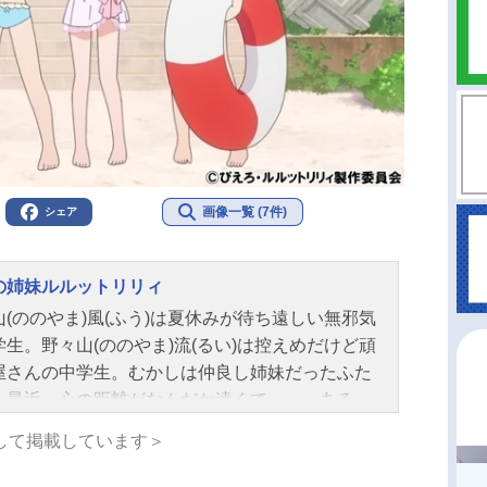
画像一覧 (7件)
シェア
の姉妹ルルットリリィ
山(ののやま)風(ふう)は夏休みが待ち遠しい無邪気
学生。野々山(ののやま)流(るい)は控えめだけど頑
屋さんの中学生。むかしは仲良し姉妹だったふた
、最近、心の距離がなんだか遠くて……。ある
風は不思議な宇宙船に出会い、魔法の力を授か
して掲載しています＞
そして一方で流もまた、素敵な魔法の力を手にし
た。あこがれていた大人の姿に変身する風と流。