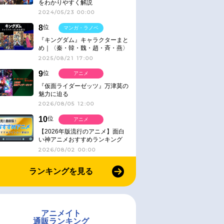
をわかりやすく解説
2024/05/23 00:00
8
位
マンガ・ラノベ
『キングダム』キャラクターまと
め｜〈秦・韓・魏・趙・斉・燕〉
2025/08/21 17:00
9
位
アニメ
『仮面ライダーゼッツ』万津莫の
魅力に迫る
2026/08/05 12:00
10
位
アニメ
【2026年版流行のアニメ】面白
い神アニメおすすめランキング
【名作・話題作】｜ジャンル別人
2026/08/02 00:00
気作品をピックアップ
ランキングを見る
アニメイト
通販ランキング