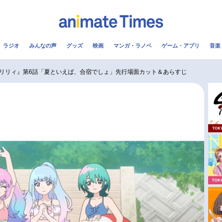
ラジオ
みんなの声
グッズ
映画
マンガ・ラノベ
ゲーム・アプリ
音楽
メ
声優
ラジオ
み
リリィ』第6話「夏といえば、合宿でしょ」先行場面カット＆あらすじ
コスプレ
2.5次元
配信
アニメ映画一覧
今期アニメ曜日別一覧
実写化映画一覧
春アニメ
男性声優/女性声優一覧
夏アニメ
FOLLOW US