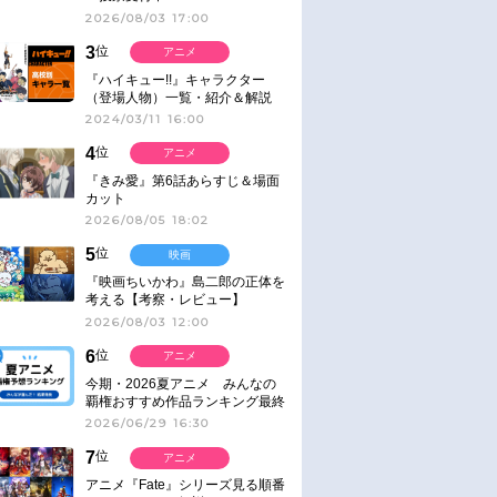
2026/08/03 17:00
3
位
アニメ
『ハイキュー!!』キャラクター
（登場人物）一覧・紹介＆解説
2024/03/11 16:00
4
位
アニメ
『きみ愛』第6話あらすじ＆場面
カット
2026/08/05 18:02
5
位
映画
『映画ちいかわ』島二郎の正体を
考える【考察・レビュー】
2026/08/03 12:00
6
位
アニメ
今期・2026夏アニメ みんなの
覇権おすすめ作品ランキング最終
結果発表！
2026/06/29 16:30
7
位
アニメ
アニメ『Fate』シリーズ見る順番