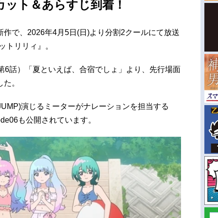
カット＆あらすじ到着！
で、2026年4月5日(日)より分割2クールにて放送
ルットリリィ』。
e06（第6話）「夏といえば、合宿でしょ」より、先行場面
した。
y! JUMP)演じるミーターがナレーションを担当する
ode06も公開されています。