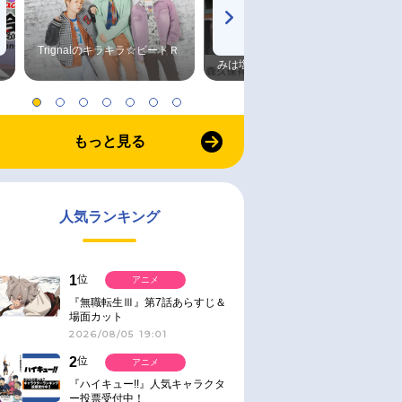
Trignalのキラキラ☆ビートＲ
森久保祥太郎×浪川大輔 つま
みは塩だけ
もっと見る
人気ランキング
1
位
アニメ
『無職転生Ⅲ』第7話あらすじ＆
場面カット
2026/08/05 19:01
2
位
アニメ
『ハイキュー!!』人気キャラクタ
ー投票受付中！