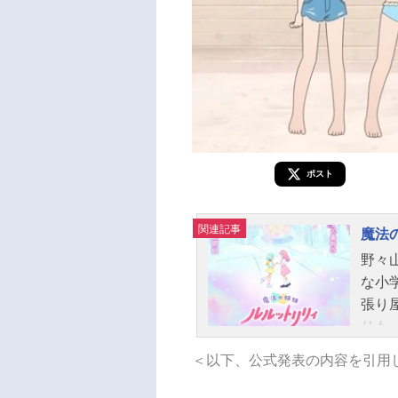
ポスト
関連記事
魔法
野々
な小
張り
りも
日、
＜以下、公式発表の内容を引用
る。
てい