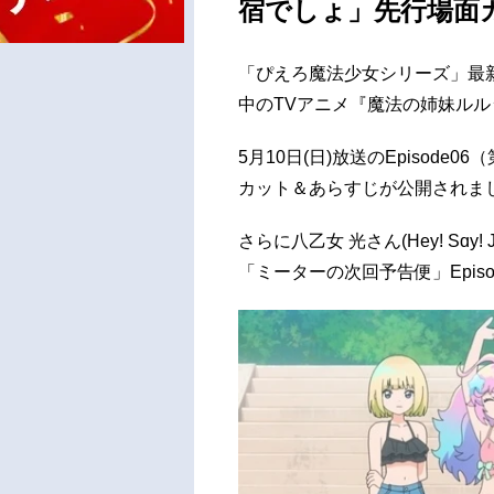
宿でしょ」先行場面
「ぴえろ魔法少女シリーズ」最新作
中のTVアニメ『魔法の姉妹ル
5月10日(日)放送のEpisod
カット＆あらすじが公開されま
さらに八乙女 光さん(Hey! Sɑ
「ミーターの次回予告便」Epis