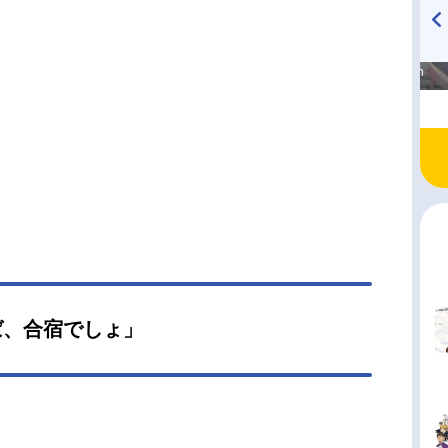
し、ルールがふたつ。「期限は1年間」、「魔法の
を誰にも知られてはいけない」。やがてふたりは
高橋美紀のおんぷの気持ち
TVアニメ『戦隊大失格』
いの秘密を知らぬまま、それぞれアイドルとして
♪ in アニメイトタイムズ
radio 大直会 2nd season
することに――！作品名魔法の姉妹ルルットリリ
送形態TVアニメスケジュール第1クール：2026年4
（日）～2026年6月21日（日）第2クール：2026
月～TOKYOMX・ABCテレビほか話数第1クー
全12話キャスト野々山風＆こんぺとリリィ：橘め
々山流＆ましゅールル：小鹿なおうぐいす：七海
きあずき：茅野愛衣神立塔子：和泉風花青園せ
廣原ふうミーター：八乙女光瀬尾翔太：天﨑滉平
久士：橘龍丸神立矢須王：杉田智和野々山桂一：
淳野々山汐：大原めぐみ日の浦茉莉：遠藤綾バー
えば、合宿でしょ」
ドけんと：水島裕綿屋凛：大橋彩香オリンズ：広
ピヨピヨン・ポンポロ...