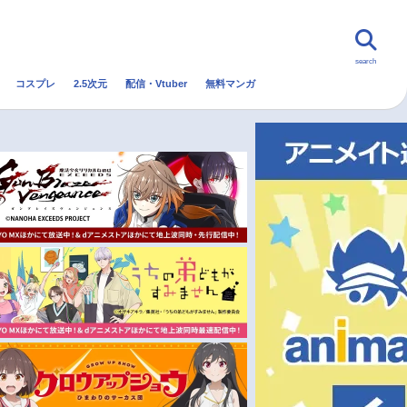
search
コスプレ
2.5次元
配信・Vtuber
無料マンガ
んなの声
グッズ
映画
・Vtuber
トレンド
無料マンガ
秋アニメ
冬アニメ