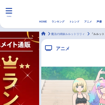
menu
HOME
ランキング
トレンド
アニメ
声優
HOME
ランキング
アニ
animateTimes
魔法の姉妹ルルットリリィ
『ルルット
マンガ・ラノベ
ゲーム・アプリ
音楽
アニメ
最新記事一覧
アニメ記事一覧
声優記事一覧