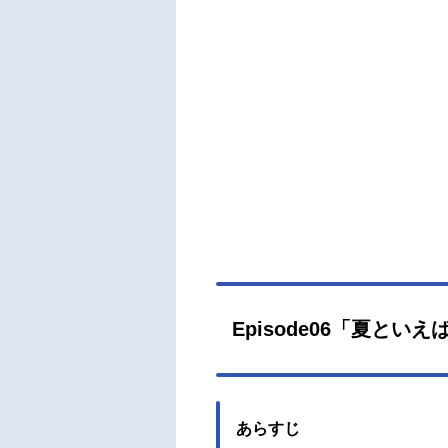
ただ
こと
お互
活躍
ィ放
月5日
年10
ル：
い野
ひろ
な：
角谷
笠間
Episode06「夏とい
ナー
瀬裕也
あらすじ