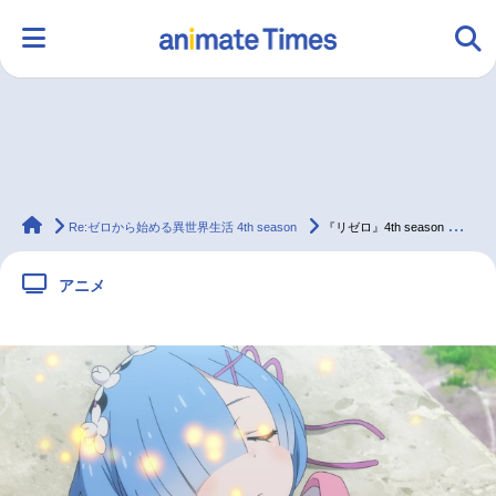
HOME
ランキング
アニメ
声優
animateTimes
ラジオ
みんなの声
グッズ
映画
Re:ゼロから始める異世界生活 4th season
『リゼロ』4th season 第7話（73話）あらすじ&先行カット、WEB予告
アニメ
マンガ・ラノベ
ゲーム・アプリ
音楽
コスプレ
2.5次元
配信・Vtuber
トレンド
無料マンガ
最新記事一覧
アニメ記事一覧
声優記事一覧