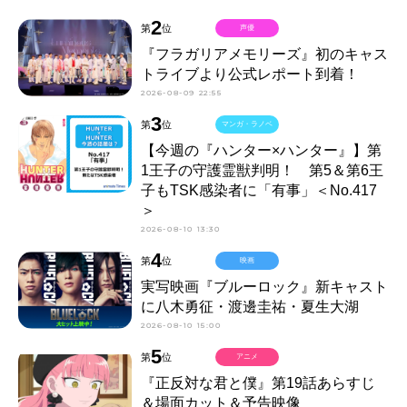
2
第
位
声優
『フラガリアメモリーズ』初のキャス
トライブより公式レポート到着！
2026-08-09 22:55
3
第
位
マンガ・ラノベ
【今週の『ハンター×ハンター』】第
1王子の守護霊獣判明！ 第5＆第6王
子もTSK感染者に「有事」＜No.417
＞
2026-08-10 13:30
4
第
位
映画
実写映画『ブルーロック』新キャスト
に八木勇征・渡邊圭祐・夏生大湖
2026-08-10 15:00
5
第
位
アニメ
『正反対な君と僕』第19話あらすじ
＆場面カット＆予告映像