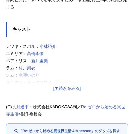
まる──
キャスト
ナツキ・スバル：
小林裕介
エミリア：
高橋李依
ベアトリス：
新井里美
ラム：
村川梨衣
レム：
水瀬いのり
ユリウス・ユークリウス：
江口拓也
アナスタシア・ホーシン：
植田佳奈
メィリィ・ポートルート：
鈴木絵理
シャウラ：
ファイルーズあい
(C)
長月達平
・株式会社KADOKAWA刊／
Re:ゼロから始める異世
レイド・アストレア：
杉田智和
界生活
4製作委員会
ロイ・アルファルド：
河西健吾
ルイ・アルネブ：
小原好美
「Re:ゼロから始める異世界生活 4th season」のグッズを探す