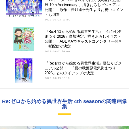
展-10th Anniversary-」描きおろしビジュアル
公開！ 原作：長月達平先生よりお祝いコメン
トも到着
2026-06-24 23:30
『Re:ゼロから始める異世界生活』「仙台七夕
まつり 2026」参加決定、描きおろしイラスト
公開！ ABEMAでキャストコメンタリー付き
一挙配信が決定
2026-06-21 18:00
『Re:ゼロから始める異世界生活』夏祭りビジ
ュアル公開！ 「夏の秋葉原電気街まつり
2026」とのタイアップが決定
2026-06-19 18:10
Re:ゼロから始める異世界生活 4th seasonの関連画像
集