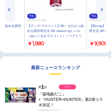
予約
予約
2026/11/21 発売
2026/08/26 発売
:ゼロから始める異世
【グッズ-マスコット】Re：ゼロから始
【Blu-ray】
める異世界生活 4th season ぬいパル
界生活 4th sea
（ぬいぐるみマスコット）／ベアトリ
ス
￥1,980
￥9,900
最新ニュースランキング
1
第
位
アニメ
『築地銀だこ』
×『HUNTER×HUNTER』第2弾コラ
ボ決定！
2026-08-10 11:10