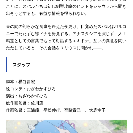
ス：新井里美ラム：村川梨衣レム：
ことに。スバルたちは初代剣聖攻略のヒントをシャウラから聞き
水瀬いのりユリウス・ユークリウ
出そうとするも、有益な情報を得られない。
ス：江口拓也アナスタシア・ホーシ
ン：植田佳奈メィリィ・ポートルー
束の間の朗らかな食事を終えた夜更け、目覚めたスバルはバルコ
ト：鈴木絵理シャウラ：ファイルー
ニーでたたずむ襟ドナを発見する。アナスタシアを演じず、人工
ズあいレイ...
精霊としての言葉でもって対話するエキドナ。互いの真意を問い
ただしていると、その会話をユリウスに聞かれ――。
スタッフ
脚本：横谷昌宏
絵コンテ：おざわかずひろ
演出：おざわかずひろ
総作画監督：佐川遥
作画監督：三浦瞳、平松伸行、齊藤貴巳一、大庭幸子