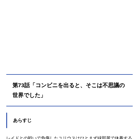
ルは全てを見通し、あらゆる知識を
持つと言われる『賢者』シャウラの
存在を知る。次の目的地は賢者の住
まう「プレアデス監視塔」──そこ
は、最強の『剣聖』ラインハルトで
すら攻略できなかった大砂漠「アウ
グリア砂丘」にそびえ立つ最果ての
塔。猛威を振るう自然、未知なる魔
獣、そして想像を絶する脅威が立ち
はだかる。仲間と共に、すべてを取
り戻すため、命を懸けた少年の旅路
が始まる──作品名Re:ゼロから始め
第73話「コンビニを出ると、そこは不思議の
る異世界生活4thseason放送形態TV
アニメシリーズRe:ゼロから始める異
世界でした」
世界生活スケジュール喪失編：2026
年4月8日（水）～2026年6月17日
（水）奪還編：2026年8月12日
あらすじ
（水）～AT-X・TOKYOMXほか話数
全19話キャストナツキ・スバル：小
林裕介エミリア：高橋李依ベアトリ
レイドとの戦いで負傷したユリウスはひとまず緑部屋で休養する