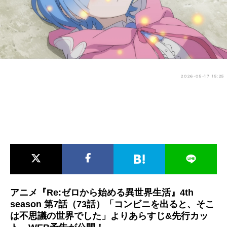
アニメ映画一覧
実写化映画一覧
今期アニメ曜日別一覧
春アニメ
夏アニメ
2026-05-17 15:25
秋アニメ
冬アニメ
男性声優/女性声優一覧
FOLLOW US
アニメ『Re:ゼロから始める異世界生活』4th
season 第7話（73話）「コンビニを出ると、そこ
は不思議の世界でした」よりあらすじ&先行カッ