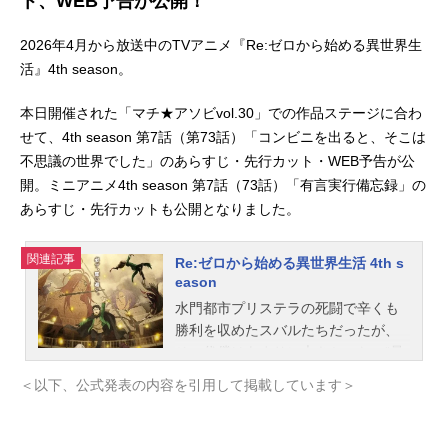
ト、WEB予告が公開！
2026年4月から放送中のTVアニメ『Re:ゼロから始める異世界生
活』4th season。
本日開催された「マチ★アソビvol.30」での作品ステージに合わ
せて、4th season 第7話（第73話）「コンビニを出ると、そこは
不思議の世界でした」のあらすじ・先行カット・WEB予告が公
開。ミニアニメ4th season 第7話（73話）「有言実行備忘録」の
あらすじ・先行カットも公開となりました。
関連記事
Re:ゼロから始める異世界生活 4th s
eason
水門都市プリステラの死闘で辛くも
勝利を収めたスバルたちだったが、
その代償はあまりに大きかった。“暴
食“の権能によって眠り続けるレム、
＜以下、公式発表の内容を引用して掲載しています＞
記憶を奪われたクルシュ、そして名
前を奪われてしまったユリウス。彼
らを救う手がかりを求める中、スバ