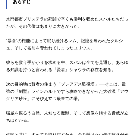
あらすじ
水門都市プリステラの死闘で辛くも勝利を収めたスバルたちだっ
たが、その代償はあまりに大きかった。
“暴食“の権能によって眠り続けるレム、記憶を奪われたクルシ
ュ、そして名前を奪われてしまったユリウス。
彼らを救う手がかりを求める中、スバルは全てを見通し、あらゆ
る知識を持つと言われる『賢者』シャウラの存在を知る。
次の目的地は賢者の住まう「プレアデス監視塔」──そこは、最
強の『剣聖』ラインハルトですら攻略できなかった大砂漠「アウ
グリア砂丘」にそびえ立つ最果ての塔。
猛威を振るう自然、未知なる魔獣、そして想像を絶する脅威が立
ちはだかる。
仲間と共に、すべてを取り戻すため、命を懸けた少年の旅路が始