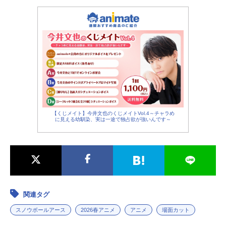
【くじメイト】今井文也のくじメイトVol.4～チャラめ
に見える幼馴染、実は一途で独占欲が強いんです～
関連タグ
スノウボールアース
2026春アニメ
アニメ
場面カット