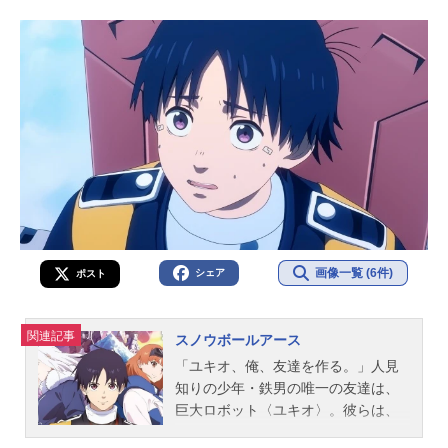
画像一覧 (6件)
シェア
ポスト
関連記事
スノウボールアース
「ユキオ、俺、友達を作る。」人見
知りの少年・鉄男の唯一の友達は、
巨大ロボット〈ユキオ〉。彼らは、
宇宙から襲来する銀河怪獣を迎え討