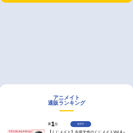
アニメイト
通販ランキング
1
第
位
発売中
【くじメイト】今井文也のくじメイトVol.4～