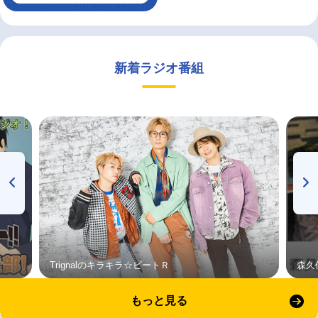
新着ラジオ番組
Trignalのキラキラ☆ビートＲ
森久
もっと見る