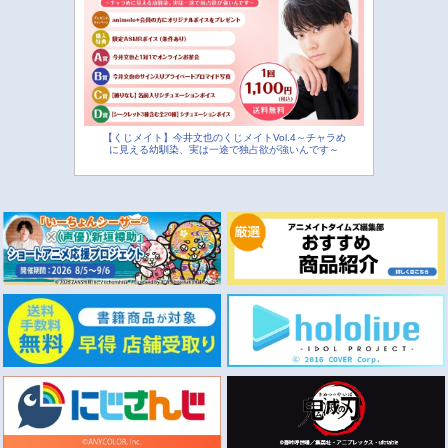
【くじメイト】今井文也のくじメイトVol.4～チャラめ
に見える幼馴染、実は一途で独占欲が強いんです～