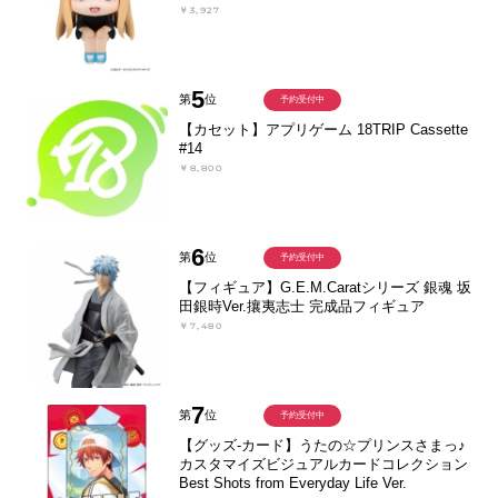
￥3,927
5
第
位
予約受付中
【カセット】アプリゲーム 18TRIP Cassette
#14
￥8,800
6
第
位
予約受付中
【フィギュア】G.E.M.Caratシリーズ 銀魂 坂
田銀時Ver.攘夷志士 完成品フィギュア
￥7,480
7
第
位
予約受付中
【グッズ-カード】うたの☆プリンスさまっ♪
カスタマイズビジュアルカードコレクション
Best Shots from Everyday Life Ver.