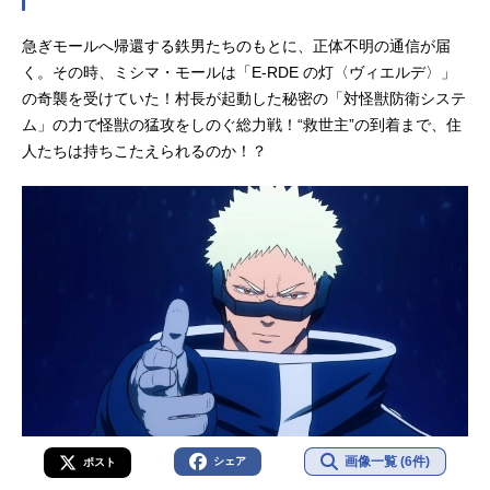
監督：境宗久副監督：岩田健志シリ
急ぎモールへ帰還する鉄男たちのもとに、正体不明の通信が届
ーズ構成：村越繁キャラクターデザ
イン/総作画監督：河野敏弥メカデザ
く。その時、ミシマ・モールは「E-RDE の灯〈ヴィエルデ〉」
イン：金世俊 モンスターデザイ
の奇襲を受けていた！村長が起動した秘密の「対怪獣防衛システ
ン：柳隆太美術監督：藤野真里 色
ム」の力で怪獣の猛攻をしのぐ総力戦！“救世主”の到着まで、住
彩設計：野地弘納ＣＧディレクタ
人たちは持ちこたえられるのか！？
ー：本岡宏紀 モーショングラフィ
ック...
画像一覧 (6件)
シェア
ポスト