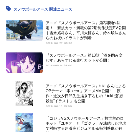
スノウボールアース 関連ニュース
アニメ『スノウボールアース』第2期制作決
定！ 新規カット満載の第2期制作決定PV公開
｜吉永拓斗さん、平川大輔さん、鈴木崚汰さん
らのお祝いイラストが到着
2026-06-27 00:10
『スノウボールアース』第13話「酒を酌み交
わす」あらすじ＆先行カットが公開！
2026-06-24 18:00
アニメ『スノウボールアース』tuki.さんによる
OPテーマ「零-zero-」アニメMV公開！ 原
作・辻次夕日郎先生描き下ろしの「tuki.流“必
殺技”イラスト」も公開
2026-06-19 18:00
「ゴジラVSスノウボールアース」救世主のロ
ボット「ユキオ」と「ゴジラ」が凍結した地球
で対峙する超激突ビジュアル＆特別映像が解