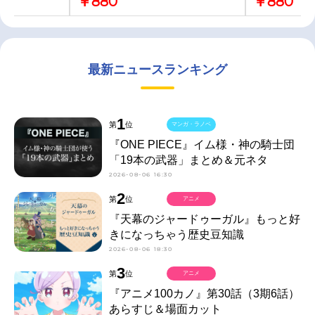
￥880
￥880
最新ニュースランキング
1
第
位
マンガ・ラノベ
『ONE PIECE』イム様・神の騎士団
「19本の武器」まとめ＆元ネタ
2026-08-06 16:30
2
第
位
アニメ
『天幕のジャードゥーガル』もっと好
きになっちゃう歴史豆知識
2026-08-06 18:30
3
第
位
アニメ
『アニメ100カノ』第30話（3期6話）
あらすじ＆場面カット