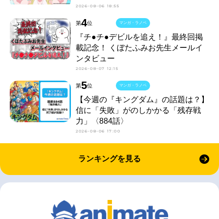
2026-08-06 18:55
4
第
位
マンガ・ラノベ
『チ●チ●デビルを追え！』最終回掲
載記念！ くぼたふみお先生メールイ
ンタビュー
2026-08-07 12:15
5
第
位
マンガ・ラノベ
【今週の『キングダム』の話題は？】
信に「失敗」がのしかかる「残存戦
力」〈884話〉
2026-08-06 17:00
ランキングを見る