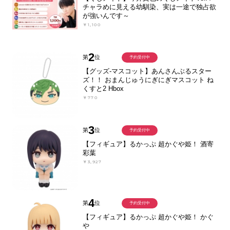
チャラめに見える幼馴染、実は一途で独占欲
が強いんです～
￥1,100
2
第
位
予約受付中
【グッズ-マスコット】あんさんぶるスター
ズ！！ おまんじゅうにぎにぎマスコット ね
くすと2 Hbox
￥770
3
第
位
予約受付中
【フィギュア】るかっぷ 超かぐや姫！ 酒寄
彩葉
￥3,927
4
第
位
予約受付中
【フィギュア】るかっぷ 超かぐや姫！ かぐ
や