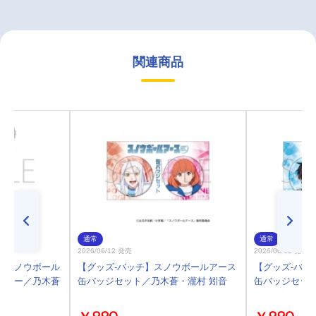
関連商品
通常
通常
2026/06/12 発売
2026/06/12 発売
】スノウボール
【グッズ-バッチ】スノウボールアース
【グッズ-バッ
ルダー／乃木蒼
缶バッジセット／乃木蒼・瀧村 矧音
缶バッジセッ