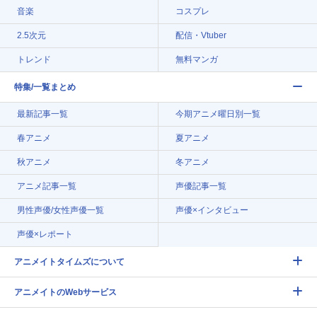
音楽
コスプレ
2.5次元
配信・Vtuber
トレンド
無料マンガ
特集/一覧まとめ
最新記事一覧
今期アニメ曜日別一覧
春アニメ
夏アニメ
秋アニメ
冬アニメ
アニメ記事一覧
声優記事一覧
男性声優/女性声優一覧
声優×インタビュー
声優×レポート
アニメイトタイムズについて
アニメイトのWebサービス