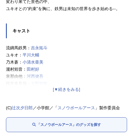
変わり果てた景色の中、
ユキオとの“約束”を胸に、鉄男は未知の世界を歩き始める--。
キャスト
流鏑馬鉄男：
吉永拓斗
ユキオ：
平川大輔
乃木蒼：
小清水亜美
瀧村矧音：
田村好
泉那由他：
河西健吾
桜井多見哉：
大野智敬
卯月ゆま：奈良平愛実
甲乙一：
永瀬アンナ
西園寺真琴：
森永千才
(C)
辻次夕日郎
／小学館／「
スノウボールアース
」製作委員会
赤城莉子：
河瀬茉希
相模逸石：
杉田智和
「スノウボールアース」のグッズを探す