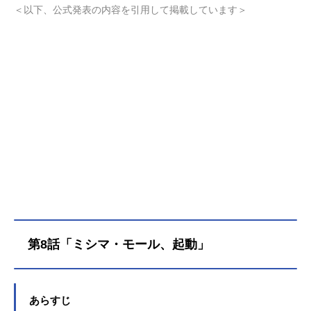
つ“救世主”だった。人類の存亡をかけ
＜以下、公式発表の内容を引用して掲載しています＞
た最終決戦を終え、10年……。地球
に帰還した鉄男が目にしたのは雪と
氷に覆われた大地、凍結地球〈スノ
ウボールアース〉だった！変わり果
てた景色の中、ユキオとの“約束”を胸
に、鉄男は未知の世界を歩き始める-
-。作品名スノウボールアース放送形
態TVアニメスケジュール2026年4月3
日（金）～2026年6月26日（金）日
本テレビ系全国30局ネット“FRIDAYA
NIMENIGHT”にて話数全13話キャス
ト流鏑馬鉄男：吉永拓斗ユキオ：平
川大輔乃木蒼：小清水亜美瀧村矧
音：田村好泉那由他：河西健吾桜井
多見哉：大野智敬卯月ゆま：奈良平
第8話「ミシマ・モール、起動」
愛実甲乙一：永瀬アンナ西園寺真
琴：森永千才赤城莉子：河瀬茉希相
模逸石：杉田智和スタッフ原作：辻
次夕日郎「スノウボールアース」
あらすじ
（小学館「月刊！スピリッツ連載）