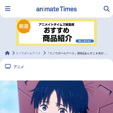
HOME
ランキング
アニメ
声優
ラジオ
みんなの声
グッズ
映画
animateTimes
スノウボールアース
『スノウボールアース』第8話あらすじ＆先行カット
アニメ
マンガ・ラノベ
ゲーム・アプリ
音楽
コスプレ
2.5次元
配信・Vtuber
トレンド
無料マンガ
最新記事一覧
アニメ記事一覧
声優記事一覧