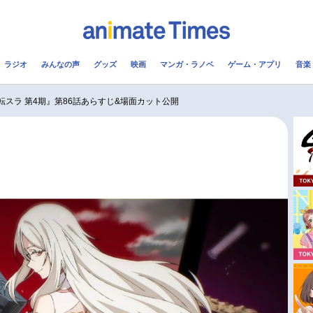
ラジオ
みんなの声
グッズ
映画
マンガ・ラノベ
ゲーム・アプリ
音楽
メ
声優
ラジオ
み
転スラ 第4期』第86話あらすじ&場面カット公開
コスプレ
2.5次元
配信
アニメ映画一覧
今期アニメ曜日別一覧
実写化映画一覧
春アニメ
男性声優/女性声優一覧
夏アニメ
FOLLOW US