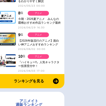
をわかりやすく解説
2024/05/23 00:00
8
位
アニメ
今期・2026夏アニメ みんなの
覇権おすすめ作品ランキング最終
結果発表！
2026/06/29 16:30
9
位
アニメ
【2026年版流行のアニメ】面白
い神アニメおすすめランキング
【名作・話題作】｜ジャンル別人
2026/08/02 00:00
気作品をピックアップ
10
位
アニメ
『ハイキュー!!』人気キャラクタ
ー投票受付中！
2026/08/03 17:00
ランキングを見る
アニメイト
通販ランキング