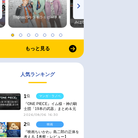
Trignalのキラキラ☆ビートＲ
森久保祥太郎×浪川大輔 つま
みは塩だけ
もっと見る
人気ランキング
1
位
マンガ・ラノベ
『ONE PIECE』イム様・神の騎
士団「19本の武器」まとめ＆元
ネタ
2026/08/06 16:30
2
位
映画
『映画ちいかわ』島二郎の正体を
考える【考察・レビュー】