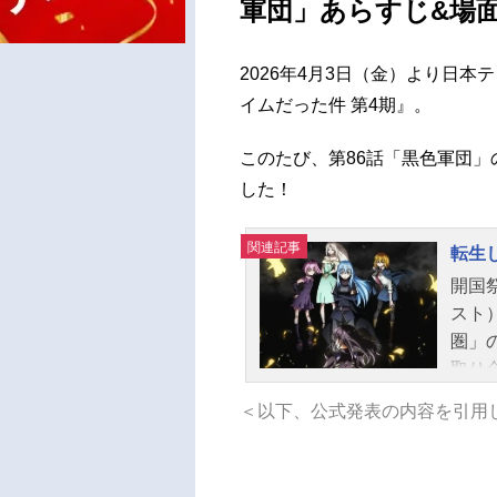
軍団」あらすじ&場
2026年4月3日（金）より日本
イムだった件 第4期』。
このたび、第86話「黒色軍団
した！
関連記事
転生
開国
スト
圏」
取り
かし
＜以下、公式発表の内容を引用
がい
者〟
ッゾ