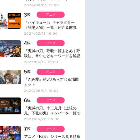
2026/08/03 12:00
3
位
アニメ
『ハイキュー!!』キャラクター
（登場人物）一覧・紹介＆解説
2024/03/11 16:00
4
位
アニメ
『鬼滅の刃』呼吸一覧まとめ｜呼
吸法、常中などキーワードを解説
2023/06/15 19:00
5
位
アニメ
『きみ愛』第6話あらすじ＆場面
カット
2026/08/05 18:02
6
位
アニメ
『鬼滅の刃』十二鬼月（上弦の
鬼、下弦の鬼）メンバーを一覧で
紹介＆解説（登場鬼の情報まと
2023/06/20 00:00
め）
7
位
アニメ
アニメ『Fate』シリーズ見る順番