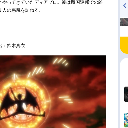
とやってきていたディアブロ。彼は魔国連邦での雑
３人の悪魔を訪ねる。
高橋美紀のおんぷの気持ち
TVアニメ『戦隊大失格』
♪ in アニメイトタイムズ
radio 大直会 2nd season
出：鈴木真衣