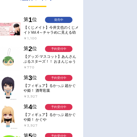
1
第
位
発売中
【くじメイト】今井文也のくじメ
イトVol.4～チャラめに見える幼
馴染、実は一途で独占欲が強いん
￥1,100
です～
2
第
位
予約受付中
【グッズ-マスコット】あんさん
ぶるスターズ！！ おまんじゅう
にぎにぎマスコット ねくすと2
￥770
Hbox
3
第
位
予約受付中
【フィギュア】るかっぷ 超かぐ
や姫！ 酒寄彩葉
￥3,927
4
第
位
予約受付中
【フィギュア】るかっぷ 超かぐ
や姫！ かぐや
￥3,927
5
第
位
予約受付中