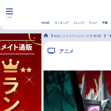
menu
HOME
ランキング
トレンド
アニメ
声優
HOME
ランキング
アニ
animateTimes
転生したらスライムだった件 第4期
『
マンガ・ラノベ
ゲーム・アプリ
音楽
アニメ
最新記事一覧
アニメ記事一覧
声優記事一覧