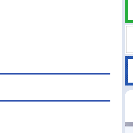
ルは策謀を巡らせ、リムルと激突する。一方、黄
エルドラドでは魔王レオンがある目的のために動
す。人類の守護者である勇者と、世界を支配する
。様々な思惑が交錯する中、ひとりの〝勇者〟が
めようとしていた――。譲れない思いを胸に、リ
の次なる戦いが始まる。作品名転生したらスライ
った件第4期放送形態TVアニメシリーズ転生した
ライムだった件スケジュール2026年4月3日
）〜日本テレビ・BS11にてキャストリムル：岡咲
智慧之王：豊口めぐみヴェルドラ：前野智昭ベニ
：古川慎シュナ：千本木彩花シオン：M・A・Oソ
イ：江口拓也ハクロウ：大塚芳忠リグルド：山本
ゴブタ：泊明日菜ランガ：小林親弘ミリム：日高
ミリス：春野杏ディア...