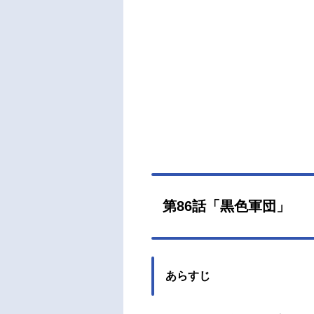
アベ
金郷
き出
魔王
目覚
ムル
ムだ
らス
（金
美保
マル
ウエ
第86話「黒色軍団」
兼平
里菜ラ
あらすじ