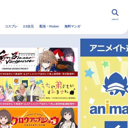
search
コスプレ
2.5次元
配信・Vtuber
無料マンガ
んなの声
グッズ
映画
・Vtuber
トレンド
無料マンガ
秋アニメ
冬アニメ