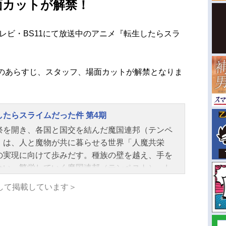
面カットが解禁！
テレビ・BS11にて放送中のアニメ『転生したらスラ
」のあらすじ、スタッフ、場面カットが解禁となりま
したらスライムだった件 第4期
祭を開き、各国と国交を結んだ魔国連邦（テンペ
）は、人と魔物が共に暮らせる世界「人魔共栄
の実現に向けて歩みだす。種族の壁を越え、手を
合い、繁栄していく魔国連邦（テンペスト）。し
、その裏で魔王リムルの台頭を危険視する者たち
して掲載しています＞
た。シルトロッゾ王国五大老の長である元〝勇
グランベル・ロッゾとその孫娘、マリアベル・ロ
。支配による人類守護を掲げるグランベルとマリ