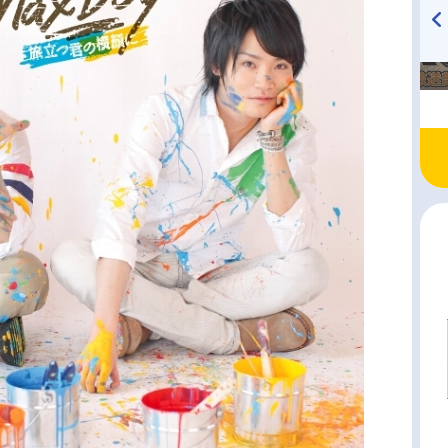
TVアニメ『戦隊大失格』
ハイキュー!! 烏野高校放送部!
radio 大直会 2nd season