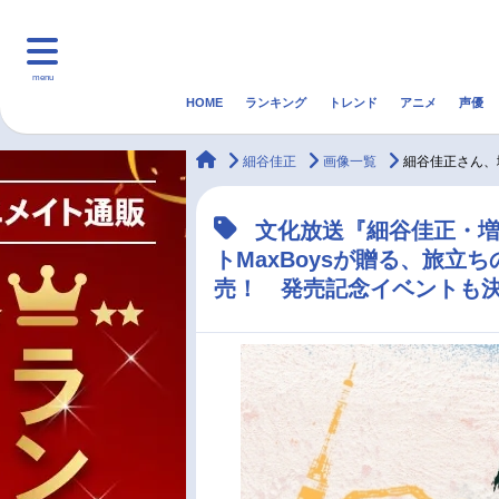
menu
HOME
ランキング
トレンド
アニメ
声優
HOME
ランキング
アニ
animateTimes
細谷佳正
画像一覧
細谷佳正さん、
マンガ・ラノベ
ゲーム・アプリ
音楽
文化放送『細谷佳正・
トMaxBoysが贈る、旅立
最新記事一覧
売！ 発売記念イベントも
アニメ記事一覧
声優記事一覧