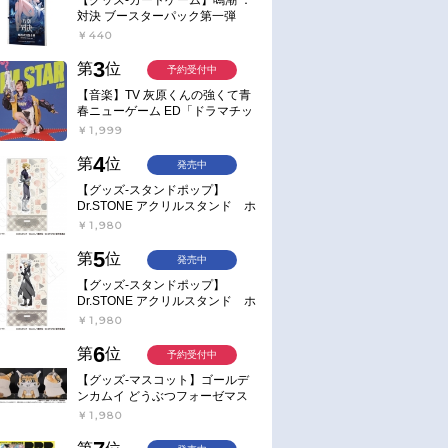
対決 ブースターパック第一弾
【ポイント2倍】
￥440
3
第
位
予約受付中
【音楽】TV 灰原くんの強くて青
春ニューゲーム ED「ドラマチッ
ク逃避行」収録シングル AIM
￥1,999
STAR/愛美【通常盤】
4
第
位
発売中
【グッズ-スタンドポップ】
Dr.STONE アクリルスタンド ホ
ワイマンといっしょver. スタン
￥1,980
リー・スナイダー
5
第
位
発売中
【グッズ-スタンドポップ】
Dr.STONE アクリルスタンド ホ
ワイマンといっしょver. Dr.ゼノ
￥1,980
6
第
位
予約受付中
【グッズ-マスコット】ゴールデ
ンカムイ どうぶつフォーゼマス
コット 4.尾形百之助【再販】
￥1,980