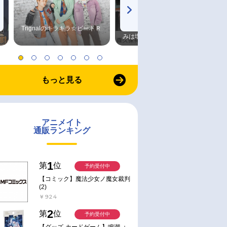
Trignalのキラキラ☆ビートＲ
森久保祥太郎×浪川大輔 つま
みは塩だけ
もっと見る
アニメイト
通販ランキング
1
第
位
予約受付中
【コミック】魔法少女ノ魔女裁判
(2)
￥924
2
第
位
予約受付中
【グッズ-カードゲーム】鳴潮 ：