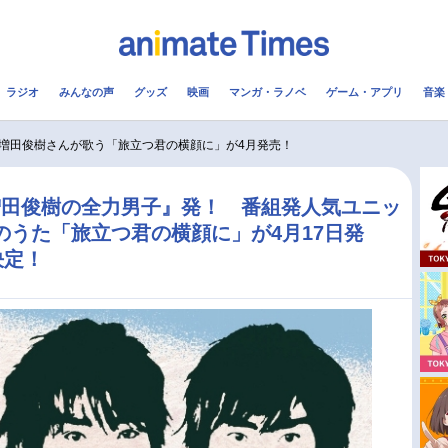
ラジオ
みんなの声
グッズ
映画
マンガ・ラノベ
ゲーム・アプリ
音楽
メ
声優
ラジオ
み
増田俊樹さんが歌う「旅立つ君の横顔に」が4月発売！
コスプレ
2.5次元
配信
増田俊樹の全力男子』発！ 番組発人気ユニッ
ちのうた「旅立つ君の横顔に」が4月17日発
アニメ映画一覧
今期アニメ曜日別一覧
決定！
実写化映画一覧
春アニメ
男性声優/女性声優一覧
夏アニメ
FOLLOW US