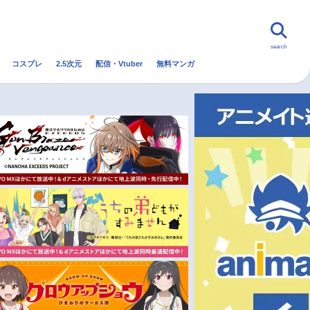
search
コスプレ
2.5次元
配信・Vtuber
無料マンガ
んなの声
グッズ
映画
・Vtuber
トレンド
無料マンガ
秋アニメ
冬アニメ