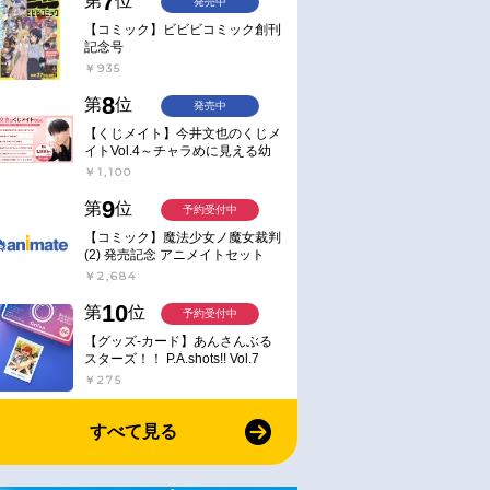
7
第
位
発売中
【コミック】ビビビコミック創刊
記念号
￥935
8
第
位
発売中
【くじメイト】今井文也のくじメ
イトVol.4～チャラめに見える幼
馴染、実は一途で独占欲が強いん
￥1,100
です～
9
第
位
予約受付中
【コミック】魔法少女ノ魔女裁判
(2) 発売記念 アニメイトセット
【アクリルスタンド2種セット購
￥2,684
入用シリアル付き】【完全受注生
産】
10
第
位
予約受付中
【グッズ-カード】あんさんぶる
スターズ！！ P.A.shots!! Vol.7
Action
￥275
すべて見る