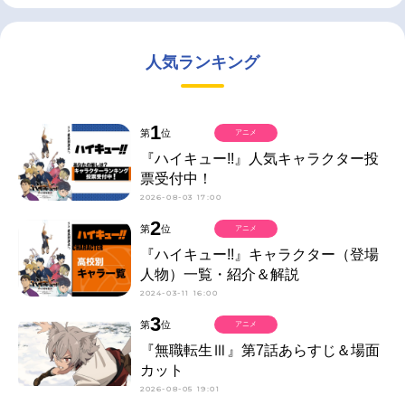
人気ランキング
1
第
位
アニメ
『ハイキュー!!』人気キャラクター投
票受付中！
2026-08-03 17:00
2
第
位
アニメ
『ハイキュー!!』キャラクター（登場
人物）一覧・紹介＆解説
2024-03-11 16:00
3
第
位
アニメ
『無職転生Ⅲ』第7話あらすじ＆場面
カット
2026-08-05 19:01