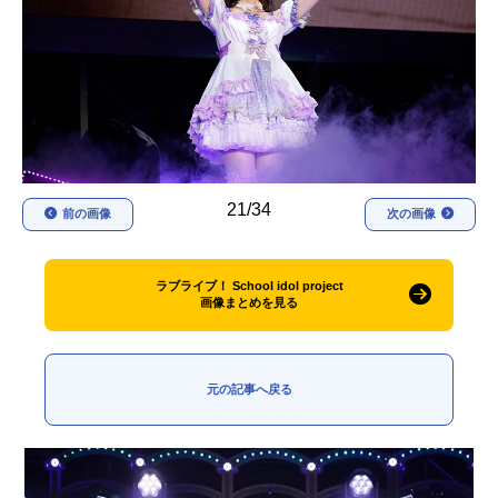
アニメ映画一覧
実写化映画一覧
今期アニメ曜日別一覧
春アニメ
夏アニメ
秋アニメ
冬アニメ
21/34
前の画像
次の画像
男性声優/女性声優一覧
FOLLOW US
ラブライブ！ School idol project
画像まとめを見る
元の記事へ戻る