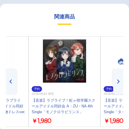
関連商品
予約
予約
2026/08/26 発売
2026/09/09 発売
プ】ラブライ
【音楽】ラブライブ！虹ヶ咲学園スク
【音楽】ラブ
ルアイドル同好
ールアイドル同好会 A・ZU・NA 4th
ールアイドル同好会 
着物ドレスver.
Single「モノクロラビリンス」
Single「タ
￥1,980
￥1,980