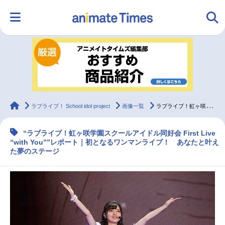
HOME
ランキング
アニメ
声優
ラジオ
みんなの声
グッズ
映画
animateTimes
ラブライブ！ School idol project
画像一覧
ラブライブ！虹ヶ咲学園スクールアイドル同好会1stライブレポート
“ラブライブ！虹ヶ咲学園スクールアイドル同好会 First Live
マンガ・ラノベ
ゲーム・アプリ
音楽
コスプレ
“with You””レポート｜初となるワンマンライブ！ あなたと叶え
た夢のステージ
2.5次元
配信・Vtuber
トレンド
無料マンガ
最新記事一覧
アニメ記事一覧
声優記事一覧