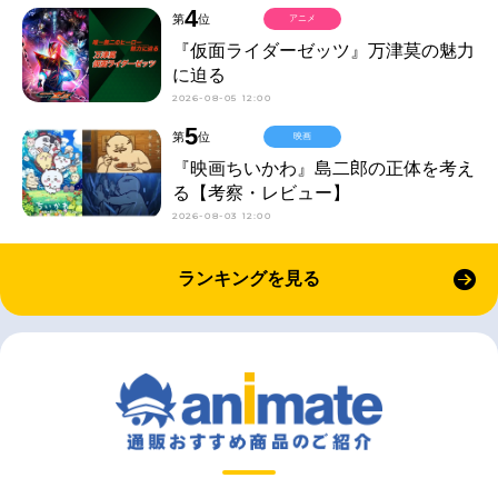
4
第
位
アニメ
『仮面ライダーゼッツ』万津莫の魅力
に迫る
2026-08-05 12:00
5
第
位
映画
『映画ちいかわ』島二郎の正体を考え
る【考察・レビュー】
2026-08-03 12:00
ランキングを見る