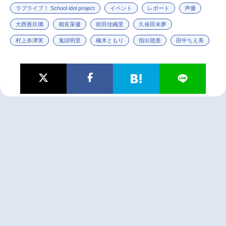
ラブライブ！ School idol project
イベント
レポート
声優
大西亜玖璃
相良茉優
前田佳織里
久保田未夢
村上奈津実
鬼頭明里
楠木ともり
指出毬亜
田中ちえ美