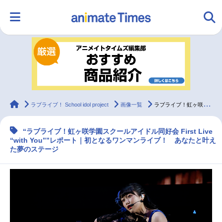
HOME
ランキング
アニメ
声優
ラジオ
みんなの声
グッズ
映画
animateTimes
ラブライブ！ School idol project
画像一覧
ラブライブ！虹ヶ咲学園スクールアイドル同好会1stライブレポート
“ラブライブ！虹ヶ咲学園スクールアイドル同好会 First Live
マンガ・ラノベ
ゲーム・アプリ
音楽
コスプレ
“with You””レポート｜初となるワンマンライブ！ あなたと叶え
た夢のステージ
2.5次元
配信・Vtuber
トレンド
無料マンガ
最新記事一覧
アニメ記事一覧
声優記事一覧