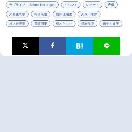
ラブライブ！ School idol project
イベント
レポート
声優
大西亜玖璃
相良茉優
前田佳織里
久保田未夢
村上奈津実
鬼頭明里
楠木ともり
指出毬亜
田中ちえ美