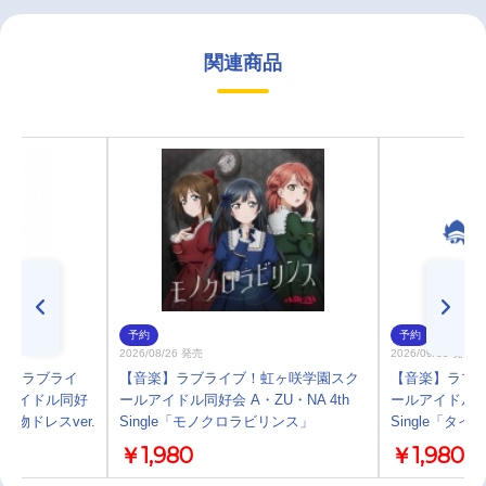
関連商品
予約
予約
2026/08/26 発売
2026/09/09 発売
プ】ラブライ
【音楽】ラブライブ！虹ヶ咲学園スク
【音楽】ラブ
ルアイドル同好
ールアイドル同好会 A・ZU・NA 4th
ールアイドル同好会 
着物ドレスver.
Single「モノクロラビリンス」
Single「タ
￥1,980
￥1,980