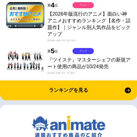
4
第
位
アニメ
【2026年版流行のアニメ】面白い神
アニメおすすめランキング【名作・話
題作】｜ジャンル別人気作品をピック
アップ
2026-08-02 00:00
5
第
位
グッズ
『ツイステ』マスターシェフの新規ア
ート使用の商品が10/24発売
2026-08-07 12:50
ランキングを見る