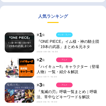
人気ランキング
1
第
位
マンガ・ラノベ
『ONE PIECE』イム様・神の騎士団
「19本の武器」まとめ＆元ネタ
2026-08-06 16:30
2
第
位
アニメ
『ハイキュー!!』キャラクター（登場
人物）一覧・紹介＆解説
2024-03-11 16:00
3
第
位
アニメ
『鬼滅の刃』呼吸一覧まとめ｜呼吸
法、常中などキーワードを解説
2023-06-15 19:00