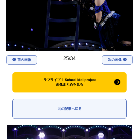
アニメ映画一覧
実写化映画一覧
今期アニメ曜日別一覧
春アニメ
夏アニメ
秋アニメ
冬アニメ
25/34
前の画像
次の画像
男性声優/女性声優一覧
FOLLOW US
ラブライブ！ School idol project
画像まとめを見る
元の記事へ戻る