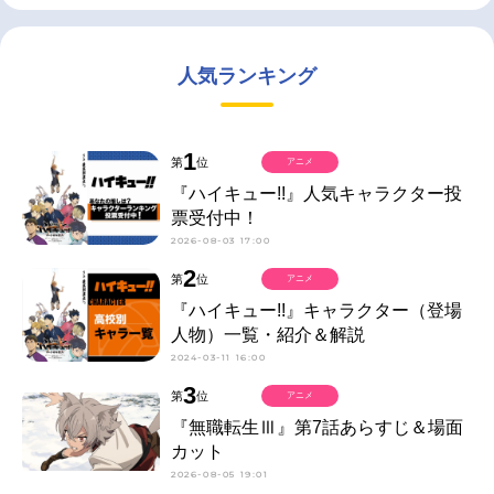
人気ランキング
1
第
位
アニメ
『ハイキュー!!』人気キャラクター投
票受付中！
2026-08-03 17:00
2
第
位
アニメ
『ハイキュー!!』キャラクター（登場
人物）一覧・紹介＆解説
2024-03-11 16:00
3
第
位
アニメ
『無職転生Ⅲ』第7話あらすじ＆場面
カット
2026-08-05 19:01