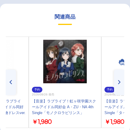
関連商品
予約
予約
2026/08/26 発売
2026/09/09 発売
プ】ラブライ
【音楽】ラブライブ！虹ヶ咲学園スク
【音楽】ラブ
ルアイドル同好
ールアイドル同好会 A・ZU・NA 4th
ールアイドル同好会 
着物ドレスver.
Single「モノクロラビリンス」
Single「タ
￥1,980
￥1,980