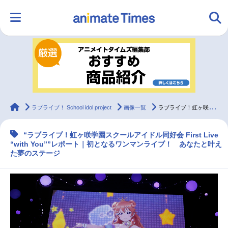
HOME
ランキング
アニメ
声優
ラジオ
みんなの声
グッズ
映画
animateTimes
ラブライブ！ School idol project
画像一覧
ラブライブ！虹ヶ咲学園スクールアイドル同好会1stライブレポート
“ラブライブ！虹ヶ咲学園スクールアイドル同好会 First Live
マンガ・ラノベ
ゲーム・アプリ
音楽
コスプレ
“with You””レポート｜初となるワンマンライブ！ あなたと叶え
た夢のステージ
2.5次元
配信・Vtuber
トレンド
無料マンガ
最新記事一覧
アニメ記事一覧
声優記事一覧