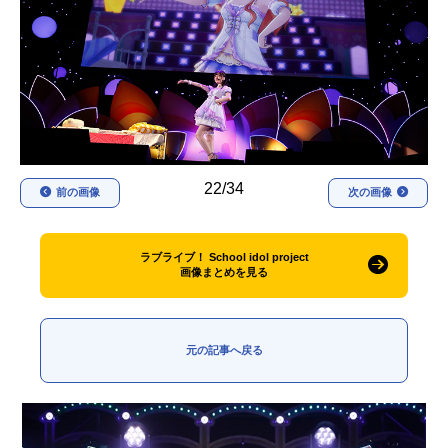
アニメ映画一覧
実写化映画一覧
今期アニメ曜日別一覧
春アニメ
夏アニメ
秋アニメ
冬アニメ
22/34
前の画像
次の画像
男性声優/女性声優一覧
FOLLOW US
ラブライブ！ School idol project
画像まとめを見る
元の記事へ戻る