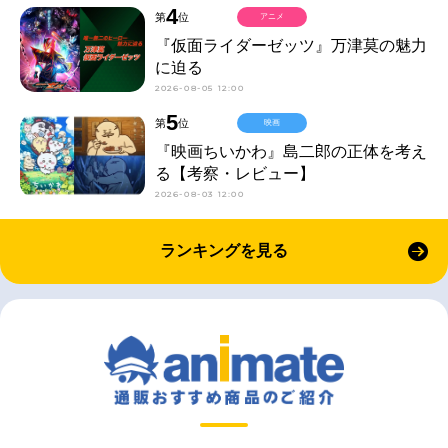
4
第
位
アニメ
『仮面ライダーゼッツ』万津莫の魅力
に迫る
2026-08-05 12:00
5
第
位
映画
『映画ちいかわ』島二郎の正体を考え
る【考察・レビュー】
2026-08-03 12:00
ランキングを見る