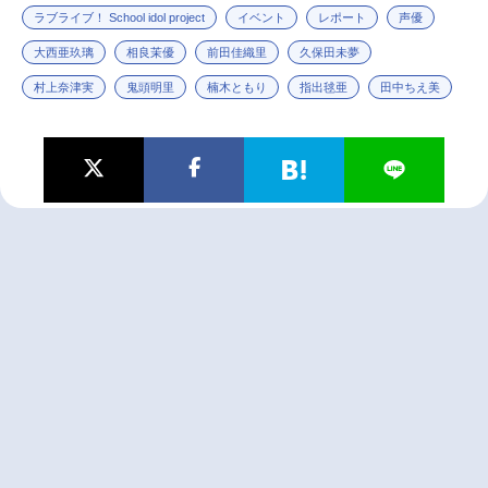
ラブライブ！ School idol project
イベント
レポート
声優
大西亜玖璃
相良茉優
前田佳織里
久保田未夢
村上奈津実
鬼頭明里
楠木ともり
指出毬亜
田中ちえ美