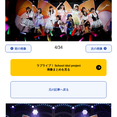
アニメ映画一覧
実写化映画一覧
今期アニメ曜日別一覧
春アニメ
夏アニメ
秋アニメ
冬アニメ
4/34
前の画像
次の画像
男性声優/女性声優一覧
ラブライブ！ School idol project
FOLLOW US
画像まとめを見る
元の記事へ戻る