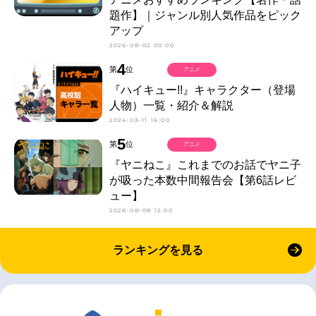
題作】｜ジャンル別人気作品をピック
アップ
2026-08-02 00:00
4
第
位
アニメ
『ハイキュー!!』キャラクター（登場
人物）一覧・紹介＆解説
2024-03-11 16:00
5
第
位
アニメ
『ヤニねこ』これまでのお話でヤニ子
が吸った本数中間報告会【第6話レビ
ュー】
2026-08-08 12:00
ランキングを見る