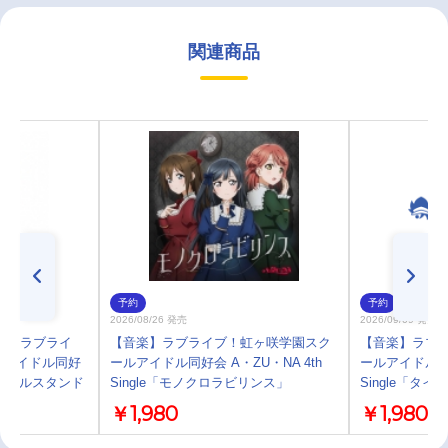
関連商品
予約
予約
2026/08/26 発売
2026/09/09 発売
プ】ラブライ
【音楽】ラブライブ！虹ヶ咲学園スク
【音楽】ラブ
ルアイドル同好
ールアイドル同好会 A・ZU・NA 4th
ールアイドル同好会 
アクリルスタンド
Single「モノクロラビリンス」
Single「タ
￥1,980
￥1,980