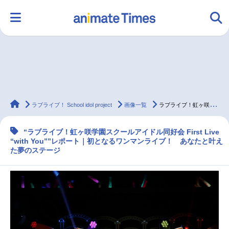
HOME
ランキング
アニメ
声優
animateTimes
ラジオ
みんなの声
グッズ
映画
ラブライブ！ School idol project
画像一覧
ラブライブ！虹ヶ咲学園スクールアイドル同好会1stライブレポート
“ラブライブ！虹ヶ咲学園スクールアイドル同好会 First Live
“with You””レポート｜初となるワンマンライブ！ あなたと叶え
マンガ・ラノベ
ゲーム・アプリ
音楽
コスプレ
た夢のステージ
2.5次元
配信・Vtuber
トレンド
無料マンガ
最新記事一覧
アニメ記事一覧
声優記事一覧