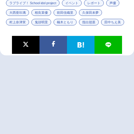
ラブライブ！ School idol project
イベント
レポート
声優
大西亜玖璃
相良茉優
前田佳織里
久保田未夢
村上奈津実
鬼頭明里
楠木ともり
指出毬亜
田中ちえ美