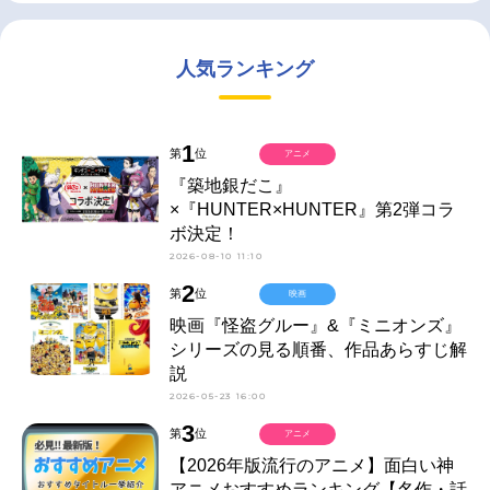
人気ランキング
1
第
位
アニメ
『築地銀だこ』
×『HUNTER×HUNTER』第2弾コラ
ボ決定！
2026-08-10 11:10
2
第
位
映画
映画『怪盗グルー』&『ミニオンズ』
シリーズの見る順番、作品あらすじ解
説
2026-05-23 16:00
3
第
位
アニメ
【2026年版流行のアニメ】面白い神
アニメおすすめランキング【名作・話