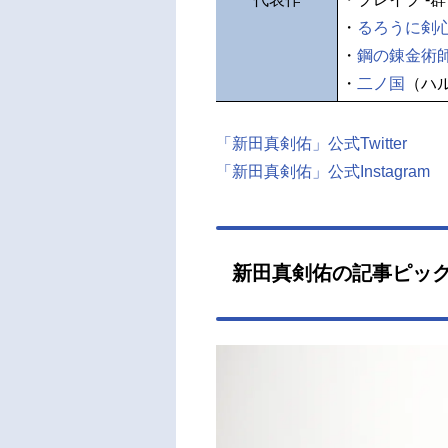
・
るろうに剣心 最
・
鋼の錬金術師
・
二ノ国
（ハ
「新田真剣佑」公式Twitter
「新田真剣佑」公式Instagram
新田真剣佑の記事ピッ