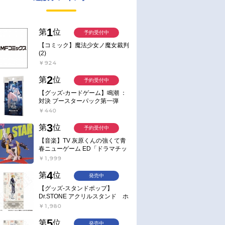
1
第
位
予約受付中
【コミック】魔法少女ノ魔女裁判
(2)
￥924
2
第
位
予約受付中
【グッズ-カードゲーム】鳴潮 ：
対決 ブースターパック第一弾
【ポイント2倍】
￥440
3
第
位
予約受付中
【音楽】TV 灰原くんの強くて青
春ニューゲーム ED「ドラマチッ
ク逃避行」収録シングル AIM
￥1,999
STAR/愛美【通常盤】
4
第
位
発売中
【グッズ-スタンドポップ】
Dr.STONE アクリルスタンド ホ
ワイマンといっしょver. スタン
￥1,980
リー・スナイダー
5
第
位
発売中