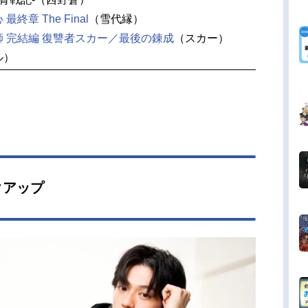
終章 The Final
（雪代縁）
 完結編 復讐者スカー／最後の錬成
（スカー）
ル）
クアップ