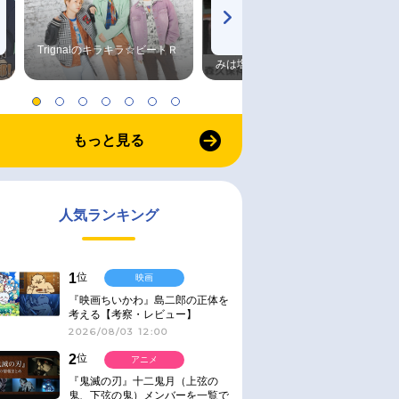
Trignalのキラキラ☆ビートＲ
森久保祥太郎×浪川大輔 つま
みは塩だけ
もっと見る
人気ランキング
1
位
映画
『映画ちいかわ』島二郎の正体を
考える【考察・レビュー】
2026/08/03 12:00
2
位
アニメ
『鬼滅の刃』十二鬼月（上弦の
鬼、下弦の鬼）メンバーを一覧で