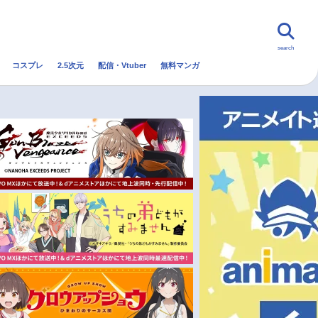
search
コスプレ
2.5次元
配信・Vtuber
無料マンガ
んなの声
グッズ
映画
・Vtuber
トレンド
無料マンガ
秋アニメ
冬アニメ