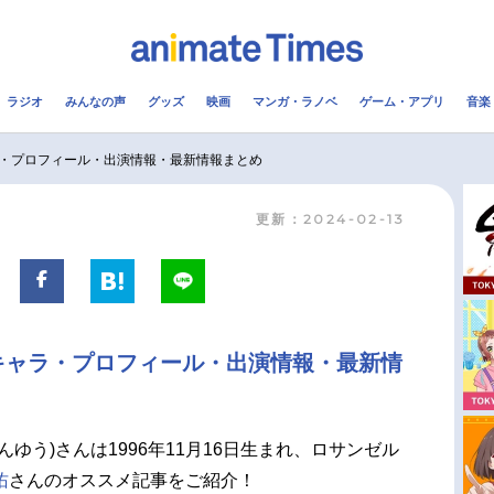
ラジオ
みんなの声
グッズ
映画
マンガ・ラノベ
ゲーム・アプリ
音楽
メ
声優
ラジオ
み
・プロフィール・出演情報・最新情報まとめ
更新：2024-02-13
コスプレ
2.5次元
配信
アニメ映画一覧
今期アニメ曜日別一覧
実写化映画一覧
春アニメ
キャラ・プロフィール・出演情報・最新情
男性声優/女性声優一覧
夏アニメ
FOLLOW US
んゆう)さんは1996年11月16日生まれ、ロサンゼル
佑
さんのオススメ記事をご紹介！