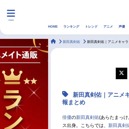
menu
HOME
ランキング
トレンド
アニメ
声優
HOME
ランキング
アニ
animateTimes
新田真剣佑
新田真剣佑｜アニメキャラ
マンガ・ラノベ
ゲーム・アプリ
音楽
最新記事一覧
アニメ記事一覧
新田真剣佑｜アニメ
声優記事一覧
報まとめ
俳優
の
新田真剣佑
(あらたまっけ
ス出身。こちらでは、
新田真剣