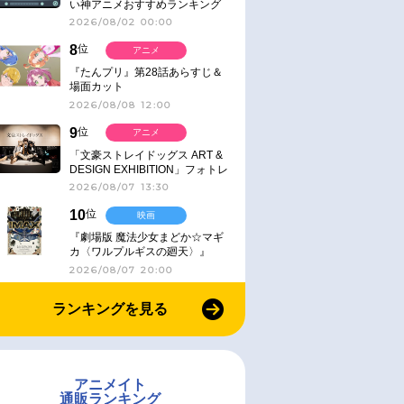
い神アニメおすすめランキング
【名作・話題作】｜ジャンル別人
2026/08/02 00:00
気作品をピックアップ
8
位
アニメ
『たんプリ』第28話あらすじ＆
場面カット
2026/08/08 12:00
9
位
アニメ
「文豪ストレイドッグス ART &
DESIGN EXHIBITION」フォトレ
ポート
2026/08/07 13:30
10
位
映画
『劇場版 魔法少女まどか☆マギ
カ〈ワルプルギスの廻天〉』
IMAX同時公開決定
2026/08/07 20:00
ランキングを見る
アニメイト
通販ランキング