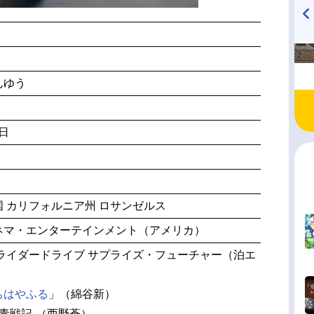
TVアニメ『戦隊大失格』
ハイキュー!! 烏野高校放送部!
radio 大直会 2nd season
んゆう
6日
 カリフォルニア州 ロサンゼルス
ネマ・エンターテインメント（アメリカ）
ライダードライブ サプライズ・フューチャー（泊エ
ちはやふる
」（綿谷新）
群青戦記-（西野蒼）