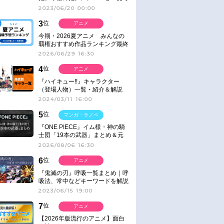
紹介＆解説（登場鬼の情報まと
2023/06/20 00:00
め）
3
位
アニメ
今期・2026夏アニメ みんなの
覇権おすすめ作品ランキング最終
結果発表！
2026/06/29 16:30
4
位
アニメ
『ハイキュー!!』キャラクター
（登場人物）一覧・紹介＆解説
2024/03/11 16:00
5
位
マンガ・ラノベ
『ONE PIECE』イム様・神の騎
士団「19本の武器」まとめ＆元
ネタ
2026/08/06 16:30
6
位
アニメ
『鬼滅の刃』呼吸一覧まとめ｜呼
吸法、常中などキーワードを解説
2023/06/15 19:00
7
位
アニメ
【2026年版流行のアニメ】面白