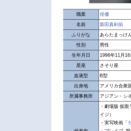
職業
俳優
名前
新田真剣佑
ふりがな
あらたまっけ
性別
男性
生年月日
1996年11月1
星座
さそり座
血液型
B型
出身地
アメリカ合衆国
所属事務所
アジアン・シ
・劇場版 仮面
イジ）
・実写映画「
代表作
・ブレイブ -