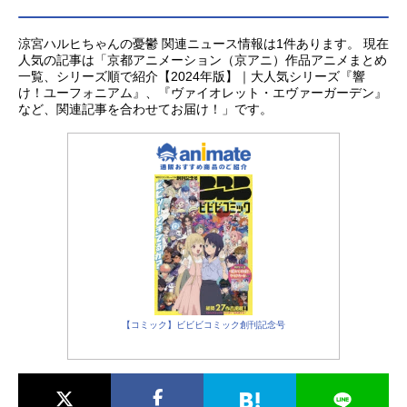
涼宮ハルヒちゃんの憂鬱 関連ニュース情報は1件あります。 現在
人気の記事は「京都アニメーション（京アニ）作品アニメまとめ
一覧、シリーズ順で紹介【2024年版】｜大人気シリーズ『響
け！ユーフォニアム』、『ヴァイオレット・エヴァーガーデン』
など、関連記事を合わせてお届け！」です。
【コミック】ビビビコミック創刊記念号