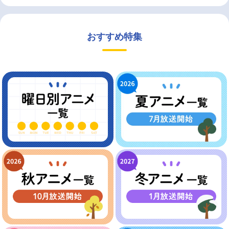
おすすめ特集