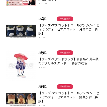
￥1,100
4
第
位
予約受付中
【グッズ-マスコット】ゴールデンカムイ ど
うぶつフォーゼマスコット 5.月島軍曹【再
販】
￥1,980
5
第
位
予約受付中
【グッズ-スタンドポップ】百合姫20周年展
箔アクリルスタンドE：あおのなち
￥2,200
6
第
位
予約受付中
【グッズ-マスコット】ゴールデンカムイ ど
うぶつフォーゼマスコット 6.鯉登少尉【再
販】
￥1,980