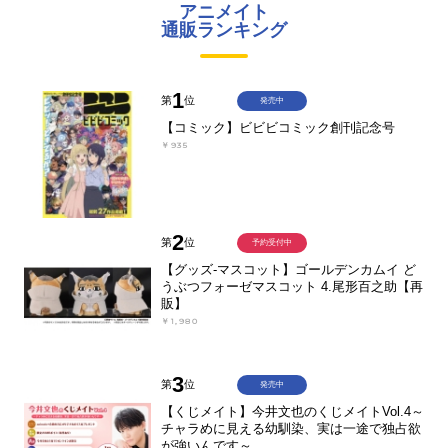
アニメイト
通販ランキング
1
第
位
発売中
【コミック】ビビビコミック創刊記念号
￥935
2
第
位
予約受付中
【グッズ-マスコット】ゴールデンカムイ ど
うぶつフォーゼマスコット 4.尾形百之助【再
販】
￥1,980
3
第
位
発売中
【くじメイト】今井文也のくじメイトVol.4～
チャラめに見える幼馴染、実は一途で独占欲
が強いんです～