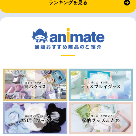
ランキングを見る