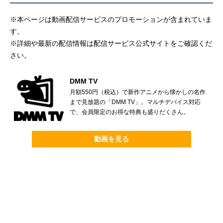
※本ページは動画配信サービスのプロモーションが含まれていま
す。
※詳細や最新の配信情報は配信サービス公式サイトをご確認くだ
さい。
DMM TV
月額550円（税込）で新作アニメから懐かしの名作
まで見放題の「DMM TV」。マルチデバイス対応
で、会員限定のお得な特典も盛りだくさん。
動画を見る