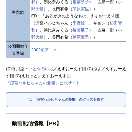
和
）、朝比奈みくる（
後藤邑子
）、古泉一樹（
小
野大輔
）、長門有希（
茅原実里
））
主題歌
ED：「あとがきのようなもの」えすおーえす団
（涼宮ハルヒちゃん（
平野綾
）、キョン（
杉田智
和
）、朝比奈みくる（
後藤邑子
）、古泉一樹（
小
野大輔
）、長門有希（
茅原実里
））
公開開始年
2009冬アニメ
＆季節
(C)谷川流・
いとうのいぢ
／えすおーえす団 (C)ぷよ／えすおーえ
す団 (C)えれっと／えすおーえす団
『涼宮ハルヒちゃんの憂鬱』公式サイト
「涼宮ハルヒちゃんの憂鬱」のグッズを探す
動画配信情報【PR】