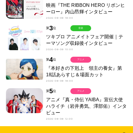
映画『THE RIBBON HERO リボンヒ
ーロー』内山昂輝インタビュー
2026-08-08 18:00
3
第
位
音楽
ツキプロ アニメイトフェア開催｜テ
ーマソング収録後インタビュー
2026-08-08 10:00
4
第
位
アニメ
『本好きの下剋上 領主の養女』第
18話あらすじ＆場面カット
2026-08-08 18:00
5
第
位
アニメ
アニメ『真・侍伝 YAIBA』宣伝大使
ハライチ（岩井勇気、澤部佑）インタ
ビュー
2026-08-08 12:00