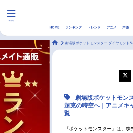
menu
HOME
ランキング
トレンド
アニメ
声優
HOME
ランキング
アニ
animateTimes
劇場版ポケットモンスター ダイヤモンド&
マンガ・ラノベ
ゲーム・アプリ
音楽
最新記事一覧
アニメ記事一覧
劇場版ポケットモンス
声優記事一覧
超克の時空へ｜アニメキ
覧
『ポケットモンスター』は、株