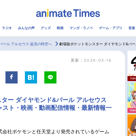
ラジオ
みんなの声
グッズ
映画
マンガ・ラノベ
ゲーム・アプリ
音楽
メ
声優
ラジオ
み
パール アルセウス 超克の時空へ
劇場版ポケットモンスター ダイヤモンド&パール アルセウス 
更新：2026-03-16
コスプレ
2.5次元
配信
アニメ映画一覧
今期アニメ曜日別一覧
実写化映画一覧
春アニメ
ター ダイヤモンド&パール アルセウス
男性声優/女性声優一覧
夏アニメ
ャスト・映画・動画配信情報・最新情報一
FOLLOW US
式会社ポケモンと任天堂より発売されているゲーム