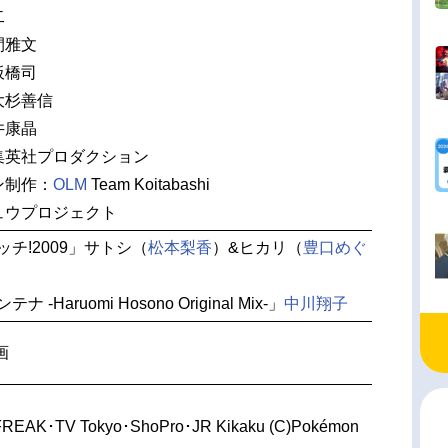
二
間雅文
板橋司
大杉善信
井康晶
集英社プロダクション
ン制作：
OLM
Team Koitabashi
ュウプロジェクト
ッチ!2009」サトシ（
松本梨香
）&ヒカリ（
豊口めぐ
-Haruomi Hosono Original Mix-」
中川翔子
画
FREAK･TV Tokyo･ShoPro･JR Kikaku (C)Pokémon