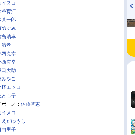
山イヌコ
大谷育江
TVアニメ『戦隊大失格』
ハイキュー!! 烏野高校放送部!
木眞一郎
radio 大直会 2nd season
原めぐみ
古島清孝
島清孝
小西克幸
小西克幸
阪口大助
東みやこ
小桜エツコ
上とも子
テボース：
佐藤智恵
山イヌコ
うえだゆうじ
口由里子