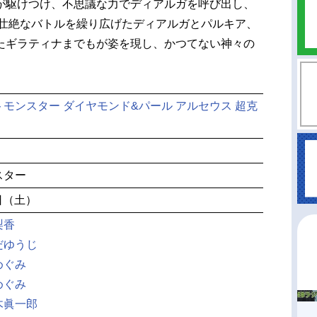
が駆けつけ、不思議な力でディアルガを呼び出し、
で壮絶なバトルを繰り広げたディアルガとパルキア、
たギラティナまでもが姿を現し、かつてない神々の
モンスター ダイヤモンド&パール アルセウス 超克
スター
8日（土）
梨香
だゆうじ
めぐみ
めぐみ
木眞一郎