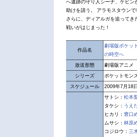
へ遺跡の守り人シーナ、ケビン
助けを請う。 アラモスタウン
さらに、ディアルガを追ってき
戦いがはじまった！
劇場版ポケット
作品名
の時空へ
放送形態
劇場版アニメ
シリーズ
ポケットモン
スケジュール
2009年7月1
サトシ：
松本
タケシ：
うえ
ヒカリ：
豊口
ムサシ：
林原
コジロウ：
三