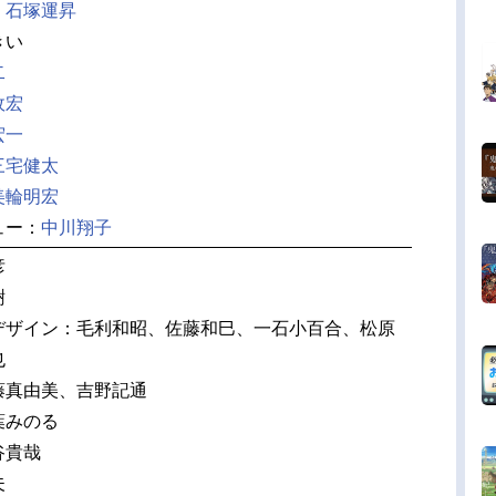
：
石塚運昇
きい
二
政宏
宏一
三宅健太
美輪明宏
ュー：
中川翔子
彦
樹
デザイン：毛利和昭、佐藤和巳、一石小百合、松原
也
藤真由美、吉野記通
葉みのる
谷貴哉
夫