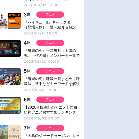
2026/08/03 12:00
3
位
アニメ
『ハイキュー!!』キャラクター
（登場人物）一覧・紹介＆解説
2024/03/11 16:00
4
位
アニメ
『鬼滅の刃』十二鬼月（上弦の
鬼、下弦の鬼）メンバーを一覧で
紹介＆解説（登場鬼の情報まと
2023/06/20 00:00
め）
5
位
アニメ
『鬼滅の刃』呼吸一覧まとめ｜呼
吸法、常中などキーワードを解説
2023/06/15 19:00
6
位
アニメ
【2026年版流行のアニメ】面白
い神アニメおすすめランキング
【名作・話題作】｜ジャンル別人
2026/08/02 00:00
気作品をピックアップ
7
位
アニメ
『天幕のジャードゥーガル』もっ