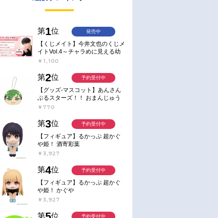
1
第
位
発売中
【くじメイト】今井文也のくじメ
イトVol.4～チャラめに見える幼
馴染、実は一途で独占欲が強いん
￥1,100
です～
2
第
位
予約受付中
【グッズ-マスコット】あんさん
ぶるスターズ！！ おまんじゅう
にぎにぎマスコット ねくすと2
￥770
Hbox
3
第
位
予約受付中
【フィギュア】るかっぷ 超かぐ
や姫！ 酒寄彩葉
￥3,927
4
第
位
予約受付中
【フィギュア】るかっぷ 超かぐ
や姫！ かぐや
￥3,927
5
第
位
予約受付中