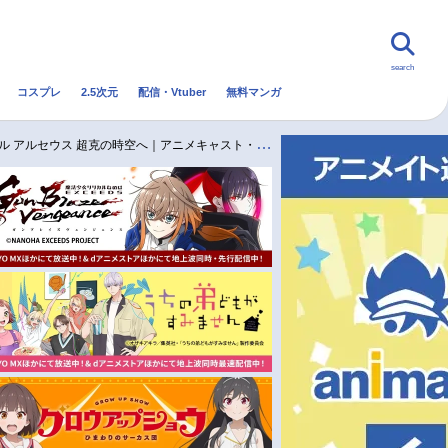
search
コスプレ
2.5次元
配信・Vtuber
無料マンガ
んなの声
グッズ
映画
超克の時空へ｜アニメキャスト・映画・動画配信情報・最新情報一覧
・Vtuber
トレンド
無料マンガ
秋アニメ
冬アニメ