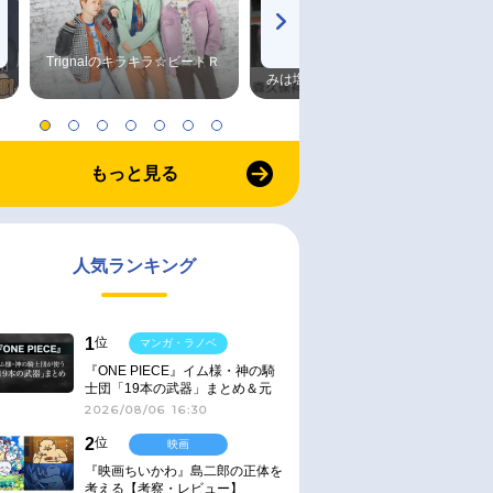
Trignalのキラキラ☆ビートＲ
森久保祥太郎×浪川大輔 つま
みは塩だけ
もっと見る
人気ランキング
1
位
マンガ・ラノベ
『ONE PIECE』イム様・神の騎
士団「19本の武器」まとめ＆元
ネタ
2026/08/06 16:30
2
位
映画
『映画ちいかわ』島二郎の正体を
考える【考察・レビュー】