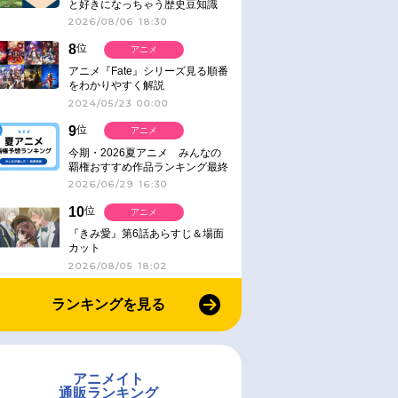
と好きになっちゃう歴史豆知識
2026/08/06 18:30
8
位
アニメ
アニメ『Fate』シリーズ見る順番
をわかりやすく解説
2024/05/23 00:00
9
位
アニメ
今期・2026夏アニメ みんなの
覇権おすすめ作品ランキング最終
結果発表！
2026/06/29 16:30
10
位
アニメ
『きみ愛』第6話あらすじ＆場面
カット
2026/08/05 18:02
ランキングを見る
アニメイト
通販ランキング