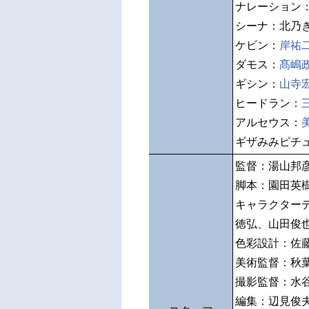
ナレーション
シーナ：北乃
ケビン：
岸祐
ダモス：
髙嶋
ギシン：
山寺
ヒードラン：
アルセウス：
ギザみみピチ
監督：湯山邦
脚本：園田英
キャラクター
徳弘、山田俊
色彩設計：佐
美術監督：秋
撮影監督：水
編集：辺見俊