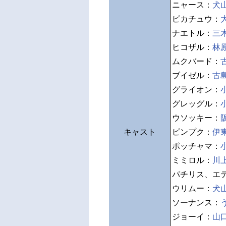
ニャース：
犬
ピカチュウ：
ナエトル：
三
ヒコザル：
林
ムクバード：
ブイゼル：
古
グライオン：
グレッグル：
ウソッキー：
キャスト
ピンプク：
伊
ポッチャマ：
ミミロル：
川
パチリス、エ
ウリムー：
犬
ソーナンス：
ジョーイ：
山