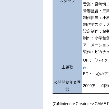
スタッフ
音楽：宮崎慎
音響監督：三
制作担当：小
制作デスク：
設定制作：藤
制作：小学館
アニメーショ
製作：ピカチ
OP：「ハイタ
主題歌
み
）
ED：「心のアンテナ 
公開開始年＆季
2009アニメ映
節
(C)Nintendo･Creatures･GAME 