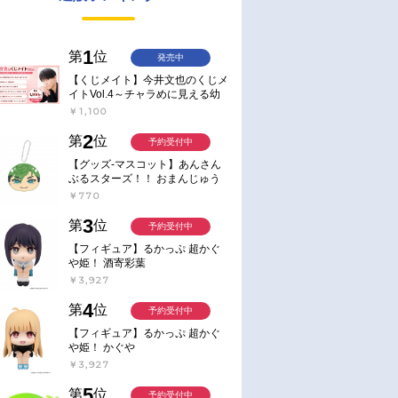
1
第
位
発売中
【くじメイト】今井文也のくじメ
イトVol.4～チャラめに見える幼
馴染、実は一途で独占欲が強いん
￥1,100
です～
2
第
位
予約受付中
【グッズ-マスコット】あんさん
ぶるスターズ！！ おまんじゅう
にぎにぎマスコット ねくすと2
￥770
Hbox
3
第
位
予約受付中
【フィギュア】るかっぷ 超かぐ
や姫！ 酒寄彩葉
￥3,927
4
第
位
予約受付中
【フィギュア】るかっぷ 超かぐ
や姫！ かぐや
￥3,927
5
第
位
予約受付中