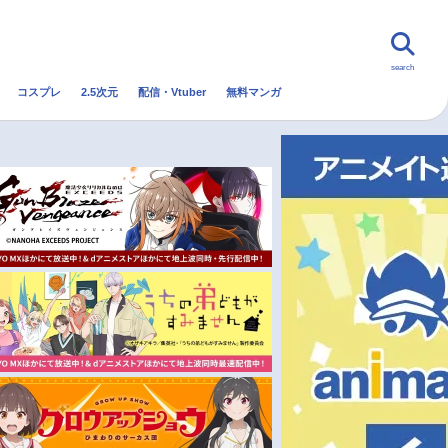
search
コスプレ
2.5次元
配信・Vtuber
無料マンガ
んなの声
グッズ
映画
・Vtuber
トレンド
無料マンガ
秋アニメ
冬アニメ