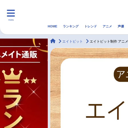
menu
HOME
ランキング
トレンド
アニメ
声優
HOME
ランキング
アニ
animateTimes
エイトビット
エイトビット制作 アニ
マンガ・ラノベ
ゲーム・アプリ
音楽
最新記事一覧
アニメ記事一覧
声優記事一覧