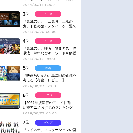
2024/03/11 16:00
3
位
アニメ
『鬼滅の刃』十二鬼月（上弦の
鬼、下弦の鬼）メンバーを一覧で
紹介＆解説（登場鬼の情報まと
2023/06/20 00:00
め）
4
位
アニメ
『鬼滅の刃』呼吸一覧まとめ｜呼
吸法、常中などキーワードを解説
2023/06/15 19:00
5
位
映画
『映画ちいかわ』島二郎の正体を
考える【考察・レビュー】
2026/08/03 12:00
6
位
アニメ
【2026年版流行のアニメ】面白
い神アニメおすすめランキング
【名作・話題作】｜ジャンル別人
2026/08/02 00:00
気作品をピックアップ
7
位
グッズ
『ツイステ』マスターシェフの新