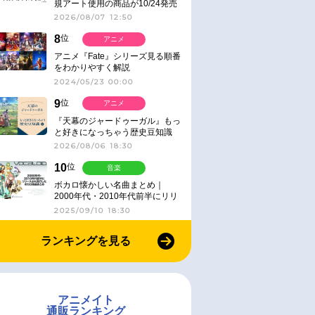
規アート使用の商品が10/24発売
2026/08/07 12:50
8
位
アニメ
アニメ『Fate』シリーズ見る順番
をわかりやすく解説
2024/05/23 00:00
9
位
アニメ
『天幕のジャードゥーガル』もっ
と好きになっちゃう歴史豆知識
2026/08/06 18:30
10
位
音楽
ボカロ懐かしい名曲まとめ｜
2000年代・2010年代前半にリリ
ースされた楽曲紹介
2025/09/10 18:30
ランキングを見る
アニメイト
通販ランキング