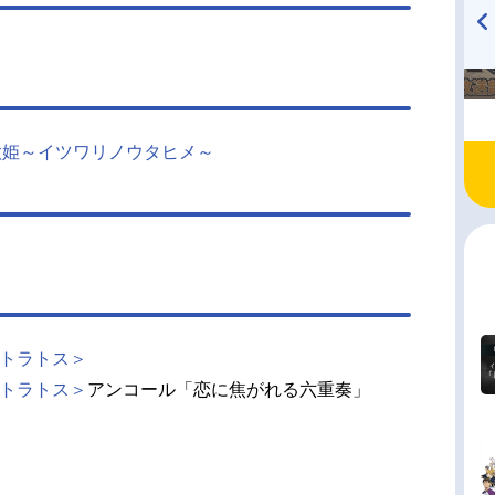
TVアニメ『戦隊大失格』
ハイキュー!! 烏野高校放送部!
radio 大直会 2nd season
空歌姫～イツワリノウタヒメ～
ストラトス＞
ストラトス＞
アンコール「恋に焦がれる六重奏」