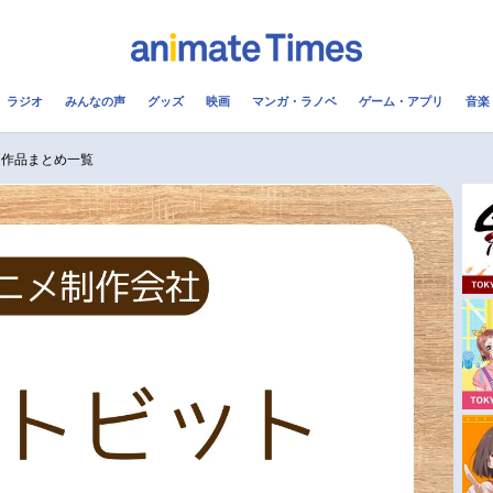
ラジオ
みんなの声
グッズ
映画
マンガ・ラノベ
ゲーム・アプリ
音楽
メ
声優
ラジオ
み
メ作品まとめ一覧
コスプレ
2.5次元
配信
アニメ映画一覧
今期アニメ曜日別一覧
実写化映画一覧
春アニメ
男性声優/女性声優一覧
夏アニメ
FOLLOW US