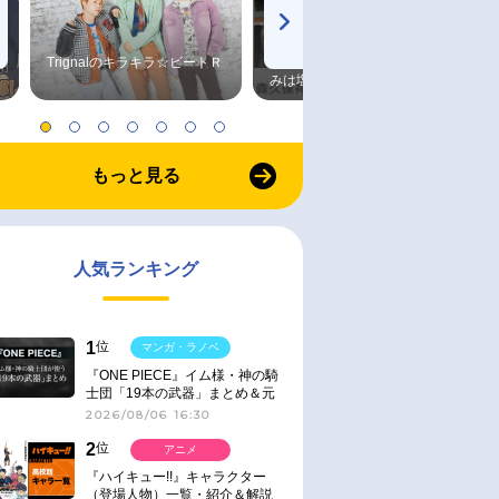
Trignalのキラキラ☆ビートＲ
森久保祥太郎×浪川大輔 つま
みは塩だけ
もっと見る
人気ランキング
1
位
マンガ・ラノベ
『ONE PIECE』イム様・神の騎
士団「19本の武器」まとめ＆元
ネタ
2026/08/06 16:30
2
位
アニメ
『ハイキュー!!』キャラクター
（登場人物）一覧・紹介＆解説