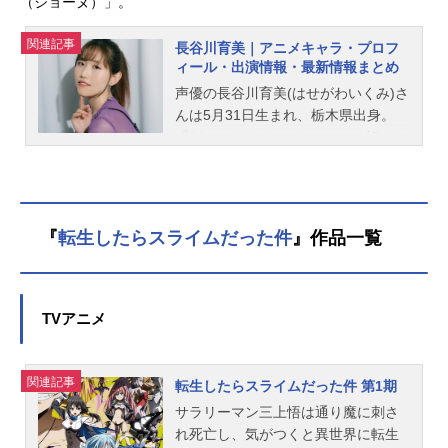
（ジョーヌ）」。
関連記事
長谷川育美｜アニメキャラ・プロフ
ィール・出演情報・最新情報まとめ
声優の長谷川育美(はせがわいくみ)さ
んは5月31日生まれ、栃木県出身。
『86-エイティシックス-』のヴラデ
ィレーナ・ミリーゼ役をはじめ、
『ぼっち・ざ・ろっく！』の喜多郁
代役など、人気作品のキャラクター
を演じています。こちらでは、長谷
『
転生したらスライムだった件
』作品一覧
川育美さんのオススメ記事をご紹
介！
TVアニメ
関連記事
転生したらスライムだった件 第1期
サラリーマン三上悟は通り魔に刺さ
れ死亡し、気がつくと異世界に転生