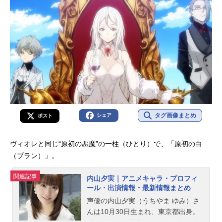
タグ画像まとめ
シェア
ポスト
ヴィオレと同じ“原初の悪魔”の一柱（ひとり）で、「原初の白
（ブラン）」。
関連記事
内山夕実｜アニメキャラ・プロフィ
ール・出演情報・最新情報まとめ
声優の内山夕実（うちやま ゆみ）さ
んは10月30日生まれ、東京都出身。