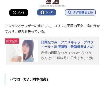
タグ画像まとめ
シェア
ポスト
アスランとサウザーの妹にして、コリウス王国の王女。病に伏せ
ており、視力を失っている。
関連記事
日岡なつみ｜アニメキャラ・プロフ
ィール・出演情報・最新情報まとめ
声優の日岡なつみ（ひおか なつみ）
さんは1991年7月15日生まれ、北海
道出身。『デリシャスパーティ♡プ
リキュア』のパムパム役をはじめ、
『吸血鬼すぐ死ぬ』のヒナイチ役な
ど、人気作品のキャラクターを演じ
パウロ（CV：岡本信彦）
ています。こちらでは、日岡なつみ
さんのオススメ記事をご紹介！