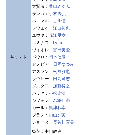
大賢者：
豊口めぐみ
ランガ：
小林親弘
ベニマル：
古川慎
ソウエイ：
江口拓也
ユウキ：
花江夏樹
ルミナス：
Lynn
ヴィオレ：
富田美憂
キャスト
パウロ：
岡本信彦
ゼノビア：
日岡なつみ
アスラン：
松風雅也
サウザー：
田丸篤志
グスタフ：
加藤将之
バラク：
小松史法
シフォン：
名塚佳織
カール：
興津和幸
ブラン：
内山夕実
ジョーヌ：
長谷川育美
監督：中山敦史