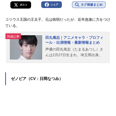
タグ画像まとめ
シェア
ポスト
コリウス王国の王太子。元は病弱だったが、近年急激に力をつけ
ている。
関連記事
田丸篤志｜アニメキャラ・プロフィ
ール・出演情報・最新情報まとめ
声優の田丸篤志（たまるあつし）さ
んは2月27日生まれ、埼玉県出身。
『魔法使いの約束』のアーサー役を
はじめ、『ディズニー ツイステッド
ワンダーランド』のアズール・アー
シェングロット役など、人気作品の
ゼノビア（CV：日岡なつみ）
キャラクターを演じています。こち
らでは、田丸篤志さんのオススメ記
事をご紹介！