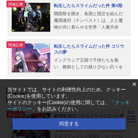
関連記事
転生したらスライムだった件 第4期
ガゼル：土師孝也ベスタ―：津田健
ール第1部：2021年1月12日（火）～
聖騎士団長・ヒナタがリムルのメッ
これまでを日記形式で綴ることにし
次郎フューズ：成田剣ベルヤード：
2021年3月30日（火）第2部：2021
セージを受け取る。しかしそれは、
た。書き出しはそうだな…『転生し
開国祭を開き、各国と国交を結んだ
山本格ギド：木島隆一エレン：熊田
年7月6日（火）～2021年9月21日
何者かによって改竄された宣戦布告
たらスライムだった』。そこから俺
魔国連邦（テンペスト）は、人と魔
茜音カバル：高梨謙吾スタッフ原
（火）TOKYOMXほか話数全26話キ
だった。テンペストにヒナタが向か
の冒険が――冒険…が？」お茶目で
物が共に暮らせる世界「人魔共栄
作：川上泰樹・伏瀬・みっつばー
ャストリムル：岡咲美保大賢者：豊
っていると報告を受けたリムルの決
ユーモラスなリムルとテンペストの
圏」の実現に向けて歩みだす。種族
『転生したらスライムだった件』
口めぐみヴェルドラ：前野智昭ベニ
断はーー。真の敵と味方を見極め
仲間たちの日常をふんだんに描
の壁を越え、手を取り合い、繁栄し
関連記事
転生したらスライムだった件 コリウ
（講談社「月刊少年シリウス」連
マル：古川慎シュナ：千本木彩花シ
「人魔共栄圏」という理想を追い求
く、“スライムライフ系”転生エンター
ていく魔国連邦（テンペスト）。し
スの夢
載）監督：菊地康仁副監督：中山敦
オン：M・A・Oソウエイ：江口拓也
める、リムルの新たな挑戦が始ま
テインメント！作品名転スラ日記放
かし、その裏で魔王リムルの台頭を
イングラシア王国で子供たちを救
史シリーズ構成：筆安一幸キャラク
ハクロウ：大塚芳忠リグルド：山本
る。作品名転生したらスライムだっ
送形態TVアニメシリーズ転生したら
危険視する者たちがいた。シルトロ
い、教師としての残り少ない日々を
ターデザイン：江畑...
兼平ゴブタ：泊明日菜ランガ：小林
た件第3期放送形態TVアニメシリー
スライムだった件スケジュール2021
ッゾ王国五大老の長である元〝勇
過ごすリムル。そんなある日、自由
親弘ゲルド：山口太郎ガビル：福島
ズ転生したらスライムだった件スケ
年4月6日（火）～2021年6月22日
者〟グランベル・ロッゾとその孫
組合のグランドマスター、ユウキか
潤トレイニー：田中理恵ミリム：日
ジュール2024年4月5日（金）〜2024
（火）TOKYOMXほか話数全12話キ
娘、マリアベル・ロッゾ。支配によ
×
らある依頼を聞かされる。その内容
高里菜ラミリス：春野杏ディアブ
年9月27日（金）日本テレビ系各局・
ャストリムル：岡咲美保ベニマル：
る人類守護を掲げるグランベルとマ
当サイトでは、サイトの利便性向上のため、クッキー
は、イングラシア王国と神聖法皇国
ロ：櫻井孝宏クレイマン：子安武人
BS11ほか話数全24話キャストリム
古川慎シュナ：千本木彩花シオン：
リアベルは策謀を巡らせ、リムルと
劇場版
(Cookie)を使用しています。
ルベリオスに挟まれた「コリウス王
ギィ・クリムゾン：石田彰ロイ・ヴ
ル：岡咲美保智慧之王：豊口めぐみ
M・A・Oソウエイ：江口拓也ハクロ
激突する。一方、黄金郷エルドラド
サイトのクッキー(Cookie)の使用に関しては、
「クッキ
国」で起こっている王位継承争いの
ァレンタイン：水...
ヴェルドラ：前野智昭ベニマル：古
ウ：大塚芳忠クロベエ：柳田淳一リ
では魔王レオンがある目的のために
ーポリシー」
をお読みください。
目次
内情を探って欲しいというものだっ
関連記事
川慎シュナ：千本木彩花シオン：
グルド：山本兼平ゴブタ：泊明日菜
動き出す。人類の守護者である勇者
劇場版 転生したらスライムだった件
た。リムルは〝サトル〟という名で
紅蓮の絆編
M・A・Oソウエイ：江口拓也ハクロ
ランガ：小林親弘ゲルド：山口太郎
と、世界を支配する魔王。様々な思
同意する
コリウス王国に潜入捜査を開始。だ
ウ：大塚芳忠リグルド：山本兼平ゴ
ガビル：福島潤ソーカ：大久保瑠美
惑が交錯する中、ひとりの〝勇者〟
【魔国連邦】(テンペスト)の西に位置
が、事態は一国の王位継承争いに留
ブタ：泊明日菜ランガ：小林親弘ゲ
トレイニー：田中理恵ミリム：日高
が目覚めようとしていた――。譲れ
する【ラージャ小亜国】。かつては