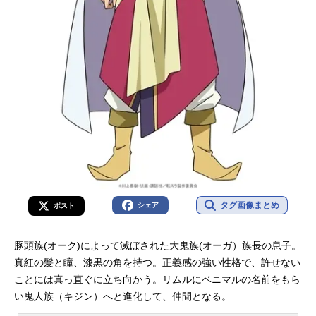
タグ画像まとめ
シェア
ポスト
豚頭族(オーク)によって滅ぼされた大鬼族(オーガ）族長の息子。
真紅の髪と瞳、漆黒の角を持つ。正義感の強い性格で、許せない
ことには真っ直ぐに立ち向かう。リムルにベニマルの名前をもら
い鬼人族（キジン）へと進化して、仲間となる。