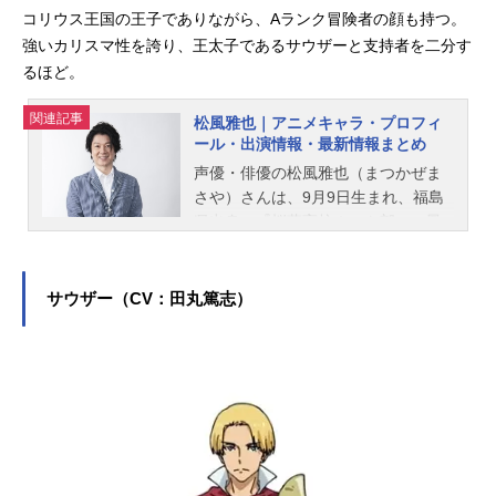
コリウス王国の王子でありながら、Aランク冒険者の顔も持つ。
強いカリスマ性を誇り、王太子であるサウザーと支持者を二分す
るほど。
関連記事
松風雅也｜アニメキャラ・プロフィ
ール・出演情報・最新情報まとめ
声優・俳優の松風雅也（まつかぜま
さや）さんは、9月9日生まれ、福島
県出身。『桜蘭高校ホスト部』の鳳
鏡夜役をはじめ、『DEATH NOTE』
の魅上照役など、人気作品のキャラ
クターを多く演じています。こちら
サウザー（CV：田丸篤志）
では、松風雅也さんのオススメ記事
をご紹介！