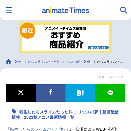
HOME
ランキング
アニメ
声優
ラジオ
みんなの声
グッズ
映画
animateTimes
転生したらスライムだった件 コリウスの夢
転生したらスライムだった件 コリウスの夢｜動画配信情報・2023秋アニメ最新情報一覧
更新：2026-03-31
マンガ・ラノベ
ゲーム・アプリ
音楽
コスプレ
2.5次元
配信・Vtuber
トレンド
無料マンガ
転生したらスライムだった件 コリウスの夢｜動画配信
最新記事一覧
情報・2023秋アニメ最新情報一覧
アニメ記事一覧
声優記事一覧
『
転生したらスライムだった件
』は、伏瀬によるWEB小説作