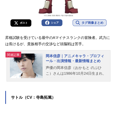
タグ画像まとめ
シェア
ポスト
昇格試験を受けている最中のAマイナスランクの冒険者。武力に
は長けるが、貴族相手の交渉など頭脳戦は苦手。
関連記事
岡本信彦｜アニメキャラ・プロフィ
ール・出演情報・最新情報まとめ
声優の岡本信彦（おかもと のぶひ
こ）さんは1986年10月24日生まれ、
東京都出身。『僕のヒーローアカデ
ミア』の爆豪勝己役をはじめ、『葬
送のフリーレン』のヒンメル役な
ど、人気作品のキャラクターを多く
サトル（CV：寺島拓篤）
演じています。こちらでは、岡本信
彦さんのオススメ記事をご紹介！