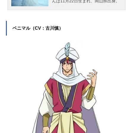
んは11月22日生まれ、岡山県出身。
『転生したらスライムだった件』の
リムル役をはじめ、『乙女ゲームの
破滅フラグしかない悪役令嬢に転生
してしまった…』のメアリ・ハント
ベニマル（CV：古川慎）
役など、人気作品のキャラクターを
演じています。こちらでは、岡咲美
保さんのオススメ記事をご紹介！