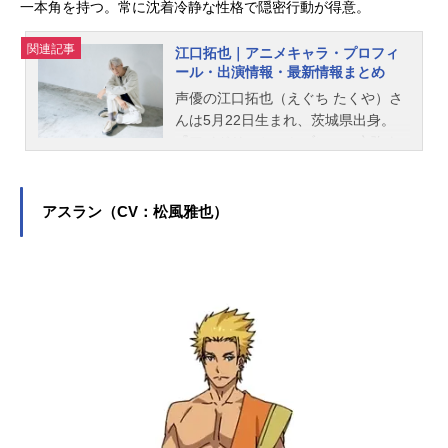
一本角を持つ。常に沈着冷静な性格で隠密行動が得意。
関連記事
江口拓也｜アニメキャラ・プロフィ
ール・出演情報・最新情報まとめ
声優の江口拓也（えぐち たくや）さ
んは5月22日生まれ、茨城県出身。
『アイドリッシュセブン』の六弥ナ
ギ役をはじめ、『SPY×FAMILY』ロ
イド・フォージャー役など、人気作
品のキャラクターを多く演じていま
アスラン（CV：松風雅也）
す。こちらでは、江口拓也さんのオ
ススメ記事をご紹介！