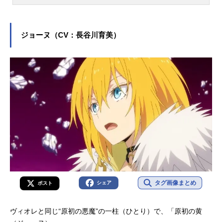
『結城友奈は勇者である』の犬吠埼
風役をはじめ、『きんいろモザイ
ク』の猪熊陽子役など、人気作品の
キャラクターを多く演じています。
ジョーヌ（CV：長谷川育美）
こちらでは、内山夕実さんのオスス
メ記事をご紹介！
タグ画像まとめ
シェア
ポスト
ヴィオレと同じ“原初の悪魔”の一柱（ひとり）で、「原初の黄