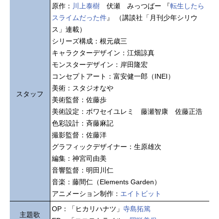
原作：
川上泰樹
伏瀬 みっつばー 『
転生したら
スライムだった件
』 （講談社「月刊少年シリウ
ス」連載）
シリーズ構成：根元歳三
キャラクターデザイン：江畑諒真
モンスターデザイン：岸田隆宏
コンセプトアート：富安健一郎（INEI）
美術：スタジオなや
スタッフ
美術監督：佐藤歩
美術設定：ボワセイユレミ 藤瀬智康 佐藤正浩
色彩設計：斉藤麻記
撮影監督：佐藤洋
グラフィックデザイナー：生原雄次
編集：神宮司由美
音響監督：明田川仁
音楽：藤間仁（Elements Garden）
アニメーション制作：
エイトビット
OP：「ヒカリハナツ」
寺島拓篤
主題歌