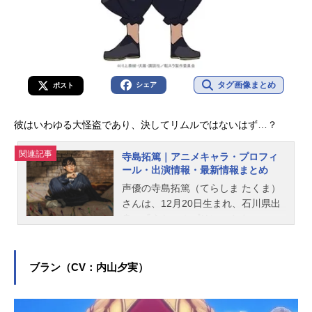
タグ画像まとめ
シェア
ポスト
彼はいわゆる大怪盗であり、決してリムルではないはず…？
関連記事
寺島拓篤｜アニメキャラ・プロフィ
ール・出演情報・最新情報まとめ
声優の寺島拓篤（てらしま たくま）
さんは、12月20日生まれ、石川県出
身。『うたの☆プリンスさまっ♪』の
一十木音也役をはじめ、『EDENS Z
ERO』シキ・グランベル役など、人
気作品のキャラクターを多く演じて
ブラン（CV：内山夕実）
います。こちらでは、寺島拓篤さん
のオススメ記事をご紹介！