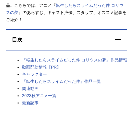
品。こちらでは、アニメ『
転生したらスライムだった件 コリウ
アニメ映画一覧
実写化映画一覧
スの夢
』のあらすじ、キャスト声優、スタッフ、オススメ記事を
ご紹介！
今期アニメ曜日別一覧
春アニメ
夏アニメ
目次
秋アニメ
冬アニメ
『転生したらスライムだった件 コリウスの夢』作品情報
男性声優/女性声優一覧
動画配信情報【PR】
キャラクター
FOLLOW US
『転生したらスライムだった件』作品一覧
関連動画
2023秋アニメ一覧
最新記事