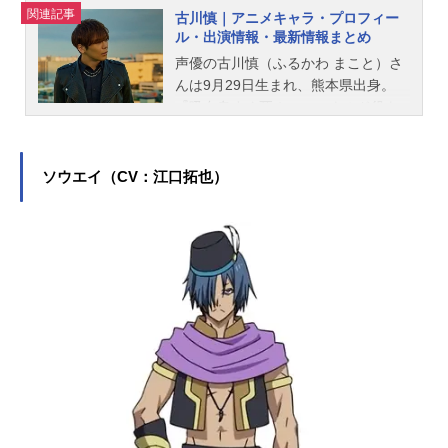
関連記事
古川慎｜アニメキャラ・プロフィー
ル・出演情報・最新情報まとめ
声優の古川慎（ふるかわ まこと）さ
んは9月29日生まれ、熊本県出身。
『吸血鬼すぐ死ぬ』のロナルド役を
はじめ、『かぐや様は告らせたい～
天才たちの恋愛頭脳戦～』の白銀御
行役など、人気作品のキャラクター
ソウエイ（CV：江口拓也）
を多く演じています。こちらでは、
古川慎さんのオススメ記事をご紹
介！