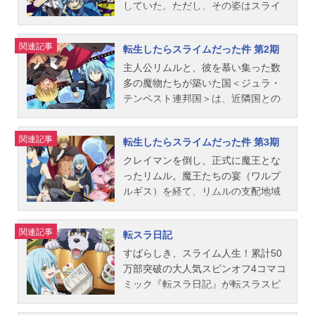
していた。ただし、その姿はスライ
ムだった！リムルという新しいスラ
イム人生を得て、さまざまな種族が
関連記事
転生したらスライムだった件 第2期
うごめくこの世界に放り出され、
「種族問わず楽しく暮らせる国作
主人公リムルと、彼を慕い集った数
り」を目指すことになる――！作品
多の魔物たちが築いた国＜ジュラ・
名転生したらスライムだった件第1期
テンペスト連邦国＞は、近隣国との
放送形態TVアニメシリーズ転生した
協定、交易を経ることで、「人間と
らスライムだった件スケジュール201
魔物が共に歩ける国」というやさし
関連記事
転生したらスライムだった件 第3期
8年10月1日（月）～2019年3月25日
い理想を形にしつつあった。リムル
（月）TOKYOMXほか話数全25話キ
の根底にあるのは人間だったスライ
クレイマンを倒し、正式に魔王とな
ャストリムル：岡咲美保大賢者：豊
ム故の「人間への好意」……しかし
ったリムル。魔王たちの宴（ワルプ
口めぐみヴェルドラ：前野智昭シ
この世界には明確な「魔物への敵
ルギス）を経て、リムルの支配地域
ズ：花守ゆみりベニマル：古川慎シ
意」が存在していた。その理不尽な
はジュラの大森林全体に広がった。
ュナ：千本木彩花シオン：M・A・O
現実を突き付けられた時、リムルは
その影響で各種族の代表が挨拶しに
関連記事
転スラ日記
ソウエイ：江口拓也ハクロウ：大塚
選択する。「何を失いたくないの
殺到することが予想されならばいっ
芳忠クロベエ：柳田淳一リグルド：
か」を――ファン待望の転生エンタ
そのこと魔王リムルのお披露目と、
すばらしき、スライム人生！累計50
山本兼平リグル：石谷春貴ゴブタ：
ーテイメント、暴風の新章に突入！
テンペストの新規住民獲得も兼ねた
万部突破の大人気スピンオフ4コマコ
泊明日菜ランガ：小林親弘カイジ
作品名転生したらスライムだった件
「開国祭」の開催を思いつく。一
ミック『転スラ日記』が転スラスピ
ン：斧アツシトレイニー：田中理恵
第2期放送形態TVアニメシリーズ転
方、魔物を敵視するルミナス教の総
ンオフシリーズ、初のTVアニメ化！
ミリム：日高里菜三上悟：寺島拓篤
生したらスライムだった件スケジュ
本山・神聖法皇国ルベリオスでは、
「貴重な紙を手に入れたので、俺の