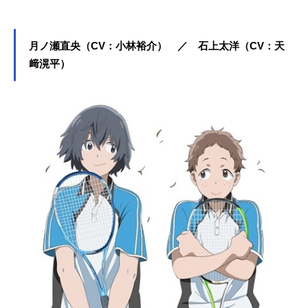
月ノ瀬直央（CV：小林裕介） ／ 石上太洋（CV：天
﨑滉平）