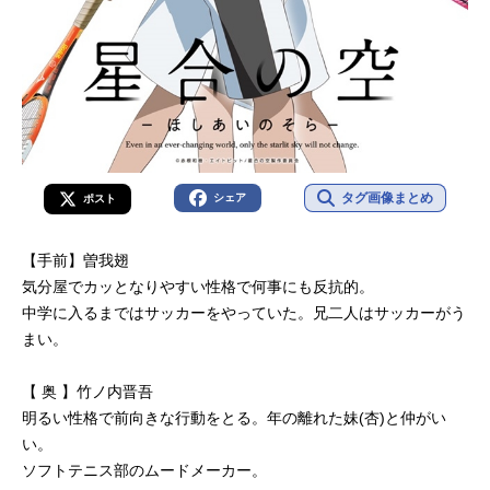
タグ画像まとめ
シェア
ポスト
【手前】曽我翅
気分屋でカッとなりやすい性格で何事にも反抗的。
中学に入るまではサッカーをやっていた。兄二人はサッカーがう
まい。
【 奥 】竹ノ内晋吾
明るい性格で前向きな行動をとる。年の離れた妹(杏)と仲がい
い。
ソフトテニス部のムードメーカー。