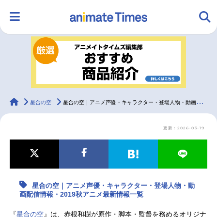
HOME
ランキング
アニメ
声優
ラジオ
みんなの声
グッズ
映画
animateTimes
星合の空
星合の空｜アニメ声優・キャラクター・登場人物・動画配信情報・2019秋アニメ最新情報一覧
更新：2026-03-19
マンガ・ラノベ
ゲーム・アプリ
音楽
コスプレ
2.5次元
配信・Vtuber
トレンド
無料マンガ
星合の空｜アニメ声優・キャラクター・登場人物・動
最新記事一覧
画配信情報・2019秋アニメ最新情報一覧
アニメ記事一覧
声優記事一覧
『
星合の空
』は、赤根和樹が原作・脚本・監督を務めるオリジナ