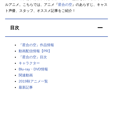
ルアニメ。こちらでは、アニメ『
星合の空
』のあらすじ、キャス
アニメ映画一覧
実写化映画一覧
ト声優、スタッフ、オススメ記事をご紹介！
今期アニメ曜日別一覧
目次
春アニメ
夏アニメ
秋アニメ
冬アニメ
『星合の空』作品情報
動画配信情報【PR】
男性声優/女性声優一覧
『星合の空』目次
キャラクター
FOLLOW US
Blu-ray・DVD情報
関連動画
2019秋アニメ一覧
最新記事