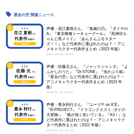
星合の空 関連ニュース
声優・花江夏樹さん、『鬼滅の刃』『ダイヤの
A』『東京喰種トーキョーグール』『死神坊ち
ゃんと黒メイド』『あんさんぶるスター
ズ！！』など代表作に選ばれたのは？ − アニ
メキャラクター代表作まとめ（2023 年版）
2023-06-26 00:00
声優・佐藤元さん、『ジャックジャンヌ』『よ
ふかしのうた』『Dr.STONE』『虫かぶり姫』
『星合の空』など代表作に選ばれたのは？ −
アニメキャラクター代表作まとめ（2023 年
版）
2023-03-22 00:00
声優・豊永利行さん、『ユーリ!!! on ICE』
『B-PROJECT』『ドラゴンクエスト -ダイの
大冒険-』『風が強く吹いている』『A3！』な
ど代表作に選ばれたのは？ − アニメキャラク
ター代表作まとめ（2022 年版）
2022-04-28 00:00