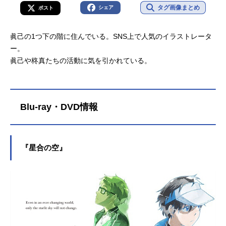
タグ画像まとめ
シェア
ポスト
眞己の1つ下の階に住んでいる。SNS上で人気のイラストレータ
ー。
眞己や柊真たちの活動に気を引かれている。
Blu-ray・DVD情報
『星合の空』