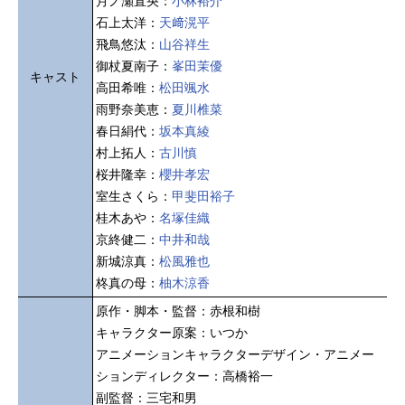
月ノ瀬直央：
小林裕介
石上太洋：
天﨑滉平
飛鳥悠汰：
山谷祥生
御杖夏南子：
峯田茉優
キャスト
高田希唯：
松田颯水
雨野奈美恵：
夏川椎菜
春日絹代：
坂本真綾
村上拓人：
古川慎
桜井隆幸：
櫻井孝宏
室生さくら：
甲斐田裕子
桂木あや：
名塚佳織
京終健二：
中井和哉
新城涼真：
松風雅也
柊真の母：
柚木涼香
原作・脚本・監督：赤根和樹
キャラクター原案：いつか
アニメーションキャラクターデザイン・アニメー
ションディレクター：高橋裕一
副監督：三宅和男