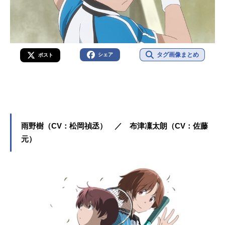
タグ画像まとめ
シェア
ポスト
雨野樹（CV：松岡禎丞） ／ 布津凜太朗（CV：佐藤
元）