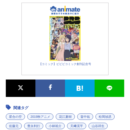
【コミック】ビビビコミック創刊記念号
関連タグ
星合の空
2019秋アニメ
花江夏樹
畠中祐
松岡禎丞
佐藤元
豊永利行
小林裕介
天﨑滉平
山谷祥生