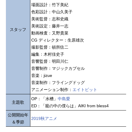
場面設計：竹下美紀
色彩設計：中山久美子
美術監督：志和史織
美術設定：藤井一志
スタッフ
動画検査：又野貴菜
CG ディレクター：生原雄次
撮影監督：頓所信二
編集：木村佳史子
音響監督：明田川仁
音響制作：マジックカプセル
音楽：jizue
音楽制作：フライングドッグ
アニメーション制作：
エイトビット
OP：「水槽」
中島愛
主題歌
ED：「籠の中の僕らは」AIKI from bless4
公開開始年
2019秋アニメ
＆季節