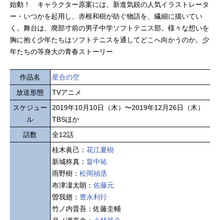
始動！ キャラクター原案には、新進気鋭の人気イラストレータ
ー・いつかを起用し、赤根和樹が紡ぐ物語を、繊細に描いてい
く。舞台は、廃部寸前の男子中学ソフトテニス部。様々な想いを
胸に抱く少年たちはソフトテニスを通してどこへ向かうのか。少
年たちの等身大の青春ストーリー
作品名
星合の空
放送形態
TVアニメ
スケジュー
2019年10月10日（木）〜2019年12月26日（木）
ル
TBSほか
話数
全12話
桂木眞己：
花江夏樹
新城柊真：
畠中祐
雨野樹：
松岡禎丞
布津凜太朗：
佐藤元
曽我翅：
豊永利行
竹ノ内晋吾：佐藤圭輔