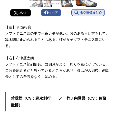
タグ画像まとめ
シェア
ポスト
【左】 新城柊真
ソフトテニス部の中で一番身長が低い。険のある言い方をして、
凜太朗に止められることもある。姉が女子ソフトテニス部にい
る。
【右】布津凜太朗
ソフトテニス部副部長。面倒見がよく、周りを気にかけている。
自分を厄介者だと思っているところがあり、眞己が入部後、副部
長としての自信をなくし始める。
曽我翅（CV：豊永利行） ／ 竹ノ内晋吾（CV：佐藤
圭輔）