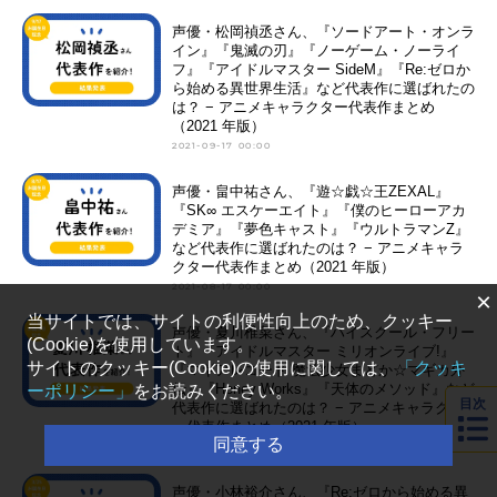
声優・松岡禎丞さん、『ソードアート・オンラ
イン』『鬼滅の刃』『ノーゲーム・ノーライ
フ』『アイドルマスター SideM』『Re:ゼロか
ら始める異世界生活』など代表作に選ばれたの
は？ − アニメキャラクター代表作まとめ
（2021 年版）
2021-09-17 00:00
声優・畠中祐さん、『遊☆戯☆王ZEXAL』
『SK∞ エスケーエイト』『僕のヒーローアカ
デミア』『夢色キャスト』『ウルトラマンZ』
など代表作に選ばれたのは？ − アニメキャラ
クター代表作まとめ（2021 年版）
2021-08-17 00:00
×
当サイトでは、サイトの利便性向上のため、クッキー
声優・夏川椎菜さん、『ハイスクール・フリー
(Cookie)を使用しています。
ト』『アイドルマスター ミリオンライブ!』
サイトのクッキー(Cookie)の使用に関しては、
「クッキ
『マギアレコード 魔法少女まどか☆マギカ外
伝』『Honey Works』『天体のメソッド』など
ーポリシー」
をお読みください。
目次
代表作に選ばれたのは？ − アニメキャラクタ
ー代表作まとめ（2021 年版）
同意する
2021-07-18 00:00
声優・小林裕介さん、『Re:ゼロから始める異