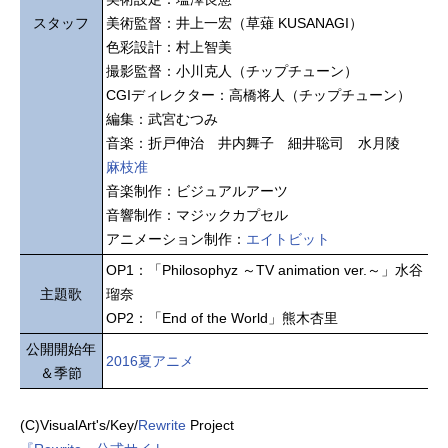
スタッフ
美術監督：井上一宏（草薙 KUSANAGI）
色彩設計：村上智美
撮影監督：小川克人（チップチューン）
CGIディレクター：高橋将人（チップチューン）
編集：武宮むつみ
音楽：折戸伸治 井内舞子 細井聡司 水月陵
麻枝准
音楽制作：ビジュアルアーツ
音響制作：マジックカプセル
アニメーション制作：
エイトビット
OP1：「Philosophyz ～TV animation ver.～」水谷
主題歌
瑠奈
OP2：「End of the World」熊木杏里
公開開始年
2016夏アニメ
＆季節
(C)VisualArt's/Key/
Rewrite
Project