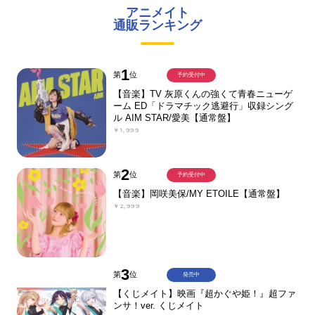
アニメイト
通販ランキング
1
第
位
予約受付中
【音楽】TV 灰原くんの強くて青春ニューゲ
ーム ED「ドラマチック逃避行」収録シング
ル AIM STAR/愛美【通常盤】
￥1,999
2
第
位
予約受付中
【音楽】岡咲美保/MY ETOILE【通常盤】
￥2,999
3
第
位
発売中
【くじメイト】映画『超かぐや姫！』超ファ
ンサ！ver. くじメイト