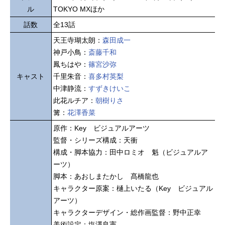
ル
TOKYO MXほか
話数
全13話
天王寺瑚太朗：
森田成一
神戸小鳥：
斎藤千和
鳳ちはや：
篠宮沙弥
キャスト
千里朱音：
喜多村英梨
中津静流：
すずきけいこ
此花ルチア：
朝樹りさ
篝：
花澤香菜
原作：Key ビジュアルアーツ
監督・シリーズ構成：天衝
構成・脚本協力：田中ロミオ 魁（ビジュアルア
ーツ）
脚本：あおしまたかし 髙橋龍也
キャラクター原案：樋上いたる（Key ビジュアル
アーツ）
キャラクターデザイン・総作画監督：野中正幸
美術設定：塩澤良憲