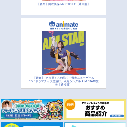
【音楽】岡咲美保/MY ETOILE【通常盤】
【音楽】TV 灰原くんの強くて青春ニューゲーム
ED「ドラマチック逃避行」収録シングル AIM STAR/愛
美【通常盤】