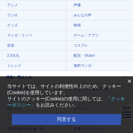
アニメ
声優
ラジオ
みんなの声
グッズ
映画
マンガ・ラノベ
ゲーム・アプリ
音楽
コスプレ
2.5次元
配信・Vtuber
トレンド
無料マンガ
特集/一覧まとめ
×
当サイトでは、サイトの利便性向上のため、クッキー
最新記事一覧
今期アニメ曜日別一覧
(Cookie)を使用しています。
サイトのクッキー(Cookie)の使用に関しては、
「クッキ
春アニメ
夏アニメ
ーポリシー」
をお読みください。
目次
秋アニメ
冬アニメ
アニメ記事一覧
声優記事一覧
同意する
男性声優/女性声優一覧
声優×インタビュー