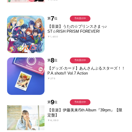
7
第
位
予約受付中
【音楽】うたの☆プリンスさまっ♪
ST☆RISH PRISM FOREVER!
￥1,650
8
第
位
予約受付中
【グッズ-カード】あんさんぶるスターズ！！
P.A.shots!! Vol.7 Action
￥275
9
第
位
予約受付中
【音楽】伊藤美来/5th Album『39rpm』【限
定盤】
￥6,050