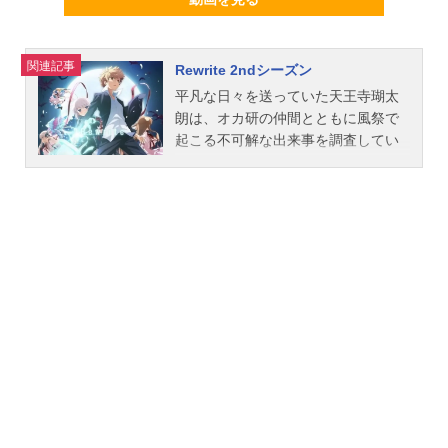
関連記事
Rewrite 2ndシーズン
平凡な日々を送っていた天王寺瑚太
朗は、オカ研の仲間とともに風祭で
起こる不可解な出来事を調査してい
た。そんな中“鍵”である篝との出会い
によって、人類の存亡をかけた運命
と対峙することになる。一度「終
焉」を迎えた世界をやり直し、星を
救うため瑚太朗は滅びの運命に立ち
向かうのだった。作品名Rewrite2nd
シーズン放送形態TVアニメシリーズ
Rewriteスケジュール2017年1月14日
（土）～2017年3月25日（土）TOKY
OMXほか話数全11話キャスト天王寺
瑚太朗：森田成一神戸小鳥：斎藤千
和鳳ちはや：篠宮沙弥千里朱音：喜
多村英梨中津静流：すずきけいこ此
花ルチア：朝樹りさ篝：花澤香菜ス