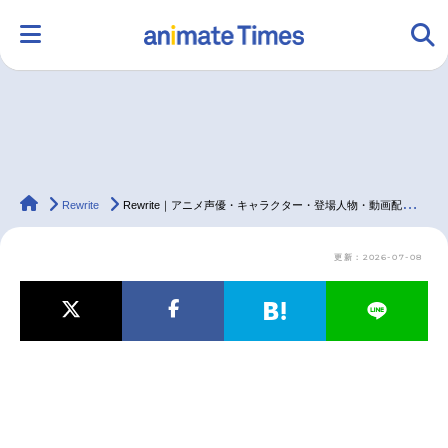
HOME
ランキング
アニメ
声優
animateTimes
ラジオ
みんなの声
グッズ
映画
Rewrite
Rewrite｜アニメ声優・キャラクター・登場人物・動画配信情報・2016夏アニメ最新情報一覧
更新：2026-07-08
マンガ・ラノベ
ゲーム・アプリ
音楽
コスプレ
2.5次元
配信・Vtuber
トレンド
無料マンガ
最新記事一覧
アニメ記事一覧
声優記事一覧