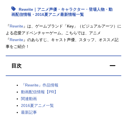
Rewrite｜アニメ声優・キャラクター・登場人物・動
アニメ映画一覧
実写化映画一覧
画配信情報・2016夏アニメ最新情報一覧
今期アニメ曜日別一覧
『
Rewrite
』は、ゲームブランド「Key」（ビジュアルアーツ）に
よる恋愛アドベンチャーゲーム。こちらでは、アニメ
春アニメ
夏アニメ
『
Rewrite
』のあらすじ、キャスト声優、スタッフ、オススメ記
事をご紹介！
秋アニメ
冬アニメ
男性声優/女性声優一覧
目次
FOLLOW US
『Rewrite』作品情報
動画配信情報【PR】
関連動画
2016夏アニメ一覧
最新記事