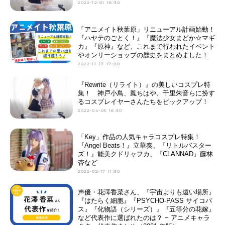
2022-12-01 16:30
「アニメイト秋葉原」リニューアル計画始動！
『ハヤテのごとく！』『魔法少女まどか☆マギ
カ』『原神』など、これまで行われたイベント
やオンリーショップの歴史をまとめました！
2022-11-17 17:00
『Rewrite（リライト）』の美しいコスプレ特
集！ 神戸小鳥、鳳ちはや、千里朱音らに扮す
るコスプレイヤーさんたちをピックアップ！
2022-04-05 16:30
「Key」作品の人気キャラコスプレ特集！
『Angel Beats！』立華奏、『リトルバスター
ズ！』能美クドリャフカ、『CLANNAD』藤林
杏など
2022-02-17 11:30
声優・花澤香菜さん、『宇宙よりも遠い場所』
『はたらく細胞』『PSYCHO-PASS サイコパ
ス』『化物語（シリーズ）』『五等分の花嫁』
など代表作に選ばれたのは？ − アニメキャラ