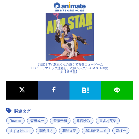
【音楽】TV 灰原くんの強くて青春ニューゲーム
ED「ドラマチック逃避行」収録シングル AIM STAR/愛
美【通常盤】
関連タグ
Rewrite
森田成一
斎藤千和
篠宮沙弥
喜多村英梨
すずきけいこ
朝樹りさ
花澤香菜
2016夏アニメ
麻枝准