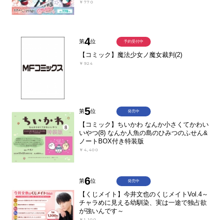
￥770
4
第
位
予約受付中
【コミック】魔法少女ノ魔女裁判(2)
￥924
5
第
位
発売中
【コミック】ちいかわ なんか小さくてかわい
いやつ(8) なんか人魚の島のひみつのふせん&
ノートBOX付き特装版
￥4,400
6
第
位
発売中
【くじメイト】今井文也のくじメイトVol.4～
チャラめに見える幼馴染、実は一途で独占欲
が強いんです～
￥1,100