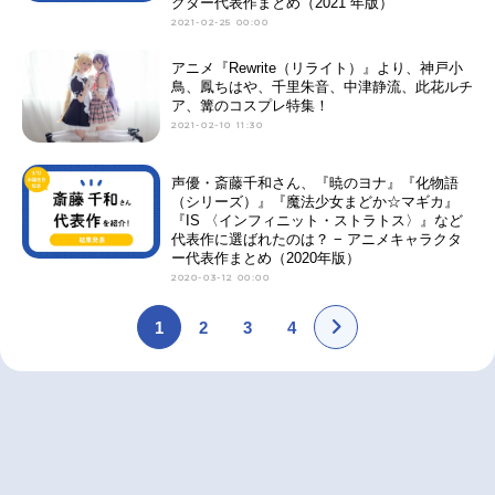
クター代表作まとめ（2021 年版）
2021-02-25 00:00
アニメ『Rewrite（リライト）』より、神戸小
鳥、鳳ちはや、千里朱音、中津静流、此花ルチ
ア、篝のコスプレ特集！
2021-02-10 11:30
声優・斎藤千和さん、『暁のヨナ』『化物語
（シリーズ）』『魔法少女まどか☆マギカ』
『IS 〈インフィニット・ストラトス〉』など
代表作に選ばれたのは？ − アニメキャラクタ
ー代表作まとめ（2020年版）
2020-03-12 00:00
1
2
3
4