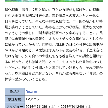
緑化都市、風祭。文明と緑の共存という理想を掲げたこの都市に
住む天王寺瑚太朗は神戸小鳥、吉野晴彦らの友人たちと平凡な
日々を送っていた。そんな平和な風祭市に、年一回の騒がしい時
期が訪れようとしていた。都市を上げての収穫祭。巨大な文化祭
のようなその催しに、瑚太朗は記事のネタ集めをすることに。風
祭では未確認生物の情報や、オカルトチックな噂がまことしやか
に囁かれていたからだ。同時期、瑚太朗の身に不可解な出来事が
降りかかり始める。瑚太朗はオカルト研究会の部長、千里朱音に
助けを請い、知り合いの生徒たちをも巻き込んでの調査を開始す
るのだった。それは瑚太朗にとって、ちょっとした冒険心のつも
りだった。騒がしく仲間たちと過ごしていけるなら、それで良か
った。瑚太朗はまだ気付かない。それが誰も知らない『真実』の
探求へ繋がっていくことを。
作品名
Rewrite
放送形態
TVアニメ
スケジュー
2016年7月2日（土）～2016年9月24日（土）