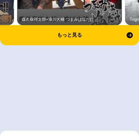
森久保祥太郎×浪川大輔 つまみは塩だけ
Tri
もっと見る