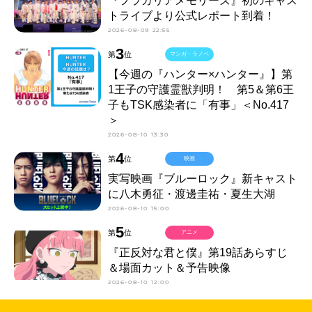
『フラガリアメモリーズ』初のキャス
トライブより公式レポート到着！
2026-08-09 22:55
3
第
位
マンガ・ラノベ
【今週の『ハンター×ハンター』】第
1王子の守護霊獣判明！ 第5＆第6王
子もTSK感染者に「有事」＜No.417
＞
2026-08-10 13:30
4
第
位
映画
実写映画『ブルーロック』新キャスト
に八木勇征・渡邊圭祐・夏生大湖
2026-08-10 15:00
5
第
位
アニメ
『正反対な君と僕』第19話あらすじ
＆場面カット＆予告映像
2026-08-10 12:00