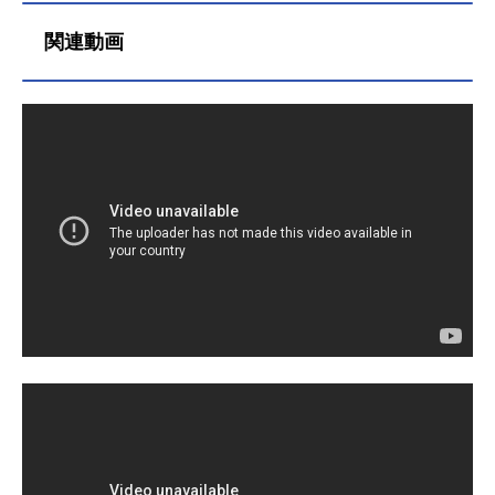
タッフ原作：Key ビジュアルアーツ
関連動画
監督・シリーズ構成：天衝構成・脚
本協力：田中ロミオ 魁（ビジュア
ルアーツ）脚本：あおしまたかし
橋龍也キャラクター原案：樋上いた
るキャラクターデザイン・総作画監
督：野中正幸総作画監督：中川洋未
美術設定：塩澤良憲美術監督：井上
一宏（草薙KUSANAGI）色彩設計：
村上智美撮影監督：小川克人（チッ
プチューン）CGIディレクター：高橋
将人（チップチューン）編集：武宮
むつみ音楽：折戸伸治 井内舞子
細井聡司 水月陵 麻枝准音楽制
作：ビジュアルアーツ音響制作：
マ...