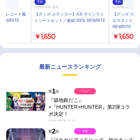
予約
予約
2026/09/19 発売
2026/09/19 発売
3! レコード風
【グッズ-ステッカー】A3! サインライ
【グッズ-スタ
REWRITE
トシートセット／春組 IDOL REWRITE
ルスタンド／有栖
REWRITE
￥1,650
￥1,650
最新ニュースランキング
1
第
位
アニメ
『築地銀だこ』
×『HUNTER×HUNTER』第2弾コラ
ボ決定！
2026-08-10 11:10
2
第
位
声優