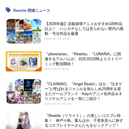
Rewrite 関連ニュース
【2026年版】涙腺崩壊アニメおすすめ100作品
以上！ ハンカチなしでは見られない歴代の感
動・号泣作品を厳選
2025-07-30 00:00
『planetarian』『Rewrite』『LUNARiA』に関
連するアルバムが、10月15日0時よりストリー
ミング配信開始！
2024-10-15 16:50
『CLANNAD』『Angel Beats!』ほか、“泣きゲ
ー”と呼ばれるジャンルを知らしめ25周年を迎
えたゲームブランド・Keyのアニメ化作品＆オ
リジナルアニメを一挙にご紹介！
2024-06-13 00:00
『Rewrite（リライト）』の美しいコスプレ特
集！ 神戸小鳥、鳳ちはや、千里朱音らに扮す
るコスプレイヤーさんたちをピックアップ！