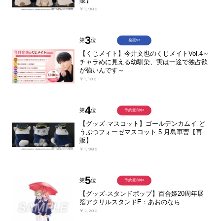
販】
￥1,980
3
第
位
発売中
【くじメイト】今井文也のくじメイトVol.4～
チャラめに見える幼馴染、実は一途で独占欲
が強いんです～
￥1,100
4
第
位
予約受付中
【グッズ-マスコット】ゴールデンカムイ ど
うぶつフォーゼマスコット 5.月島軍曹【再
販】
￥1,980
5
第
位
予約受付中
【グッズ-スタンドポップ】百合姫20周年展
箔アクリルスタンドE：あおのなち
￥2,200