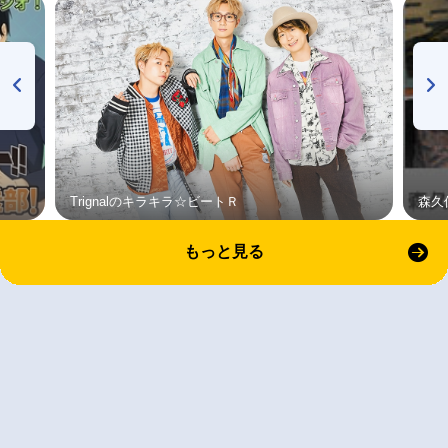
Trignalのキラキラ☆ビートＲ
森久
もっと見る