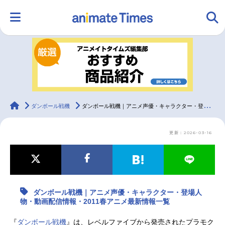
HOME
ランキング
アニメ
声優
ラジオ
みんなの声
グッズ
映画
animateTimes
ダンボール戦機
ダンボール戦機｜アニメ声優・キャラクター・登場人物・動画配信情報・2011春アニメ最新情報一覧
更新：2026-03-16
マンガ・ラノベ
ゲーム・アプリ
音楽
コスプレ
2.5次元
配信・Vtuber
トレンド
無料マンガ
ダンボール戦機｜アニメ声優・キャラクター・登場人
最新記事一覧
物・動画配信情報・2011春アニメ最新情報一覧
アニメ記事一覧
声優記事一覧
『
ダンボール戦機
』は、レベルファイブから発売されたプラモク