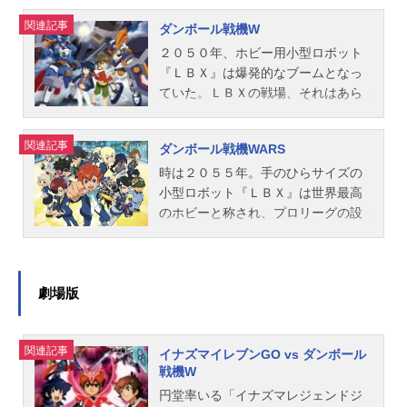
え、一時は発売中止へと追い込まれ
関連記事
ダンボール戦機W
てしまった、小型戦闘ロボット。し
かし、LBXに転機が訪れる。『強化
２０５０年、ホビー用小型ロボット
ダンボール』の登場である。あらゆ
『ＬＢＸ』は爆発的なブームとなっ
る衝撃の80%を吸収する強化ダンボ
ていた。ＬＢＸの戦場、それはあら
ール内でのバトルのみが許可され、L
ゆる衝撃を吸収してしまう未来の
BXは新シリーズ『ダンボール戦機』
箱、『強化ダンボール』の中だっ
関連記事
ダンボール戦機WARS
として子供たちの前に再びその姿を
た。そんなダンボールの中で戦う彼
現した―――。トキオシティにある
らの事を、人は『ダンボール戦機』
時は２０５５年。手のひらサイズの
ごく普通の街、ミソラタウン。そこ
と呼んだ。ＬＢＸを悪用し、世界を
小型ロボット『ＬＢＸ』は世界最高
に住む少年・山野バンは、LBXが大
危機に陥れようとしたイノベーター
のホビーと称され、プロリーグの設
好きな少年。しかし、母親の反対が
の陰謀から１年。世界は平和を取り
立などビジネスにおいても大きな存
あって、LBXを手に入れることがで
戻し、ＬＢＸは再び最高のホビーと
在感を放つ時代となっていた。ＬＢ
きないでいた。そんなある日、バン
して愛され、世界中へと広まってい
Ｘの戦場、それはあらゆる衝撃を吸
は見知らぬ女性から謎のアタッシュ
た。そんなとき、ＬＢＸを通じて、
収してしまう未来の箱、『強化ダン
劇場版
ケースを託される。何者かに追われ
二人の少年が出会う。これはＬＢＸ
ボール』の中だった。そんなダンボ
ているらしいその女性は、すぐにそ
を愛する二人の少年が、世界を脅か
ールの中で戦う彼らのことを、人は
関連記事
の場を立ち去ってしまう。｢この中に
す脅威へと立ち向かう物語である。
『ダンボール戦機』と呼んだ。ＬＢ
イナズマイレブンGO vs ダンボール
戦機W
は人類の希望と絶望がつまっている｣
作品名ダンボール戦機W放送形態TV
Ｘプレイヤーの聖地として名高い
という言葉だけを残して。アタッシ
アニメシリーズダンボール戦機スケ
『神威大門統合学園』。ここは世界
円堂率いる「イナズマレジェンドジ