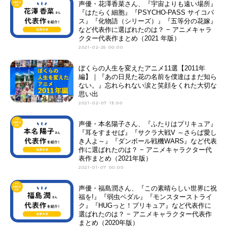
声優・花澤香菜さん、『宇宙よりも遠い場所』
『はたらく細胞』『PSYCHO-PASS サイコパ
ス』『化物語（シリーズ）』『五等分の花嫁』
など代表作に選ばれたのは？ − アニメキャラ
クター代表作まとめ（2021 年版）
2021-02-25 00:00
ぼくらの人生を変えたアニメ11選【2011年
編】｜『あの日見た花の名前を僕達はまだ知ら
ない。』忘れられない涙と笑顔をくれた大切な
思い出
2021-02-07 13:00
声優・本名陽子さん、『ふたりはプリキュア』
『耳をすませば』『サクラ大戦V ～さらば愛し
き人よ～』『ダンボール戦機WARS』など代表
作に選ばれたのは？ − アニメキャラクター代
表作まとめ（2021年版）
2021-01-07 00:00
声優・福島潤さん、『この素晴らしい世界に祝
福を!』『弱虫ペダル』『モンスターストライ
ク』『HUGっと！プリキュア』など代表作に
選ばれたのは？ − アニメキャラクター代表作
まとめ（2020年版）