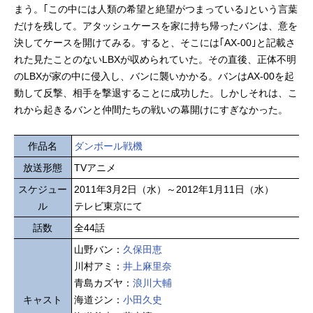
まう。｢この中には人類の希望と絶望がつまっている｣という言葉
だけを残して。アタッシュケースを家に持ち帰ったバンは、意を
決してケースを開けてみる。すると、そこには｢AX-00｣と記載さ
れた見たことのないLBXが収められていた。その直後、正体不明
のLBXが家の中に侵入し、バンに襲いかかる。バンはAX-00を起
動して反撃、相手を撃退することに成功した。しかしそれは、こ
れから起きるバンと仲間たちの戦いの幕開けにすぎなかった。
作品名
ダンボール戦機
放送形態
TVアニメ
スケジュー
2011年3月2日（水）～2012年1月11日（水）
ル
テレビ東京にて
話数
全44話
山野バン：
久保田恵
川村アミ：
井上麻里奈
青島カズヤ：
浪川大輔
キャスト
海道ジン：
小田久史