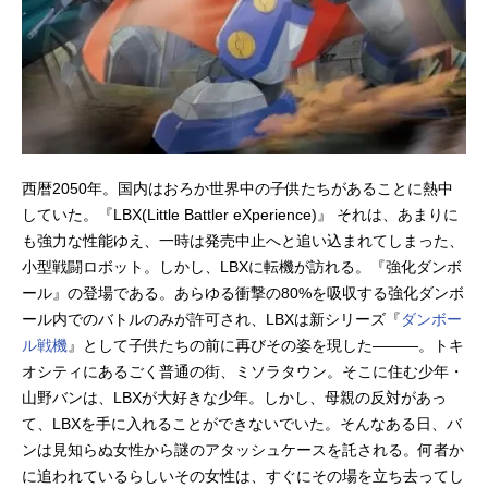
西暦2050年。国内はおろか世界中の子供たちがあることに熱中
していた。『LBX(Little Battler eXperience)』 それは、あまりに
も強力な性能ゆえ、一時は発売中止へと追い込まれてしまった、
小型戦闘ロボット。しかし、LBXに転機が訪れる。『強化ダンボ
ール』の登場である。あらゆる衝撃の80%を吸収する強化ダンボ
ール内でのバトルのみが許可され、LBXは新シリーズ『
ダンボー
ル戦機
』として子供たちの前に再びその姿を現した―――。トキ
オシティにあるごく普通の街、ミソラタウン。そこに住む少年・
山野バンは、LBXが大好きな少年。しかし、母親の反対があっ
て、LBXを手に入れることができないでいた。そんなある日、バ
ンは見知らぬ女性から謎のアタッシュケースを託される。何者か
に追われているらしいその女性は、すぐにその場を立ち去ってし