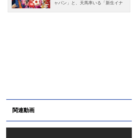
ュケースを家に持ち帰ったバンは、
ジュール2012年1月18日（水）〜201
で唯一のＬＢＸプレイヤー養成機関
ャパン」と、天馬率いる「新生イナ
意を決してケースを開けてみる。す
3年3月20日（水）テレビ東京ほか話
である。厳しい入学条件をクリア
ズマジャパン」のエキシビション。
ると、そこには｢AX-00｣と記載された
数全58話キャスト山野バン：久保田
し、晴れて神威大門への転入を果た
そこへ突如LBXの集団が襲撃してき
見たことのないLBXが収められてい
恵大空ヒロ：下野紘花咲ラン：花澤
した少年『瀬名アラタ』は、同じく
た。次々と飛来し、スタジアムを破
た。その直後、正体不明のLBXが家
香菜海道ジン：小田久史ジェシカ・
転入生だという『星原ヒカル』とめ
壊するLBX集団。そして、それを追
の中に侵入し、バンに襲いかかる。
カイオス：喜多村英梨灰原ユウヤ：
ぐり会う。期待に胸を躍らせるアラ
いかけるようにやってきたのはバン
バンはAX-00を起動して反撃、相手を
梶裕貴コブラ：佐藤健輔宇崎拓也：
タであったが、彼らを待っていたの
やヒロたちLBXプレイヤーであっ
撃退することに成功した。しかし
中村悠一スタッフ企画/総監修・スト
は、学園の地下に広がる直径10kmの
た…決して出会うことのない二つの
そ...
ーリー原案：日野晃博キャラクター
巨大ジオラマ、そして、そこで繰り
世界が交差するとき、サッカーvsLB
デザイン原案・LBXデザイン：園部
広げられる世界戦争のシミュレーシ
Xのかつてない激闘が幕をあける！作
淳監督：高橋ナオヒトシリーズ構
ョン『ウォータイム』という学園独
品名イナズマイレブンGOvsダンボー
成：冨岡淳広キャラクターデザイ
自の規則であった。クラス委員長
ル戦機W放送形態劇場版アニメシリ
ン：西村博之音楽：近藤嶺音響監
『出雲ハルキ』が指揮する『第1小
ーズイナズマイレブンスケジュール2
督：三間雅文アニメーション制作：O
隊』に配属されたアラタとヒカル
012年12月1日（土）キャスト松風天
LM主題...
は、仮想国『ジェノック』の兵士と
馬：寺崎裕香山野バン：久保田恵大
してＬＢＸバトルに参加させられ
空ヒロ：下野紘剣城京介：大原崇神
関連動画
る。幾多の思惑が渦巻く学園の謎と
童拓人：斎賀みつき花咲ラン：花澤
は一体？少年たちに忍び寄る魔の手
香菜スタッフ企画・脚本／総監修：
とは？壮絶な運命へとつながるバト
日野晃博原作：レベルファイブ連
ルがいま始まる！作品名ダンボール
載：月刊コロコロコミック監督：宮
戦機WARS...