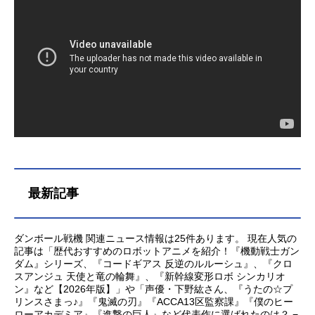
尾佳和キャラクターデザイン原案：
長野拓造 園部淳キャラクターデザ
イン：池田裕治 井ノ上ユウ子 竹
内杏子 日下部智津子 新岡浩美
本田隆 武内啓 西村博之音響監
督：三間雅文音楽：光田康典 亀岡
夏海 近藤嶺アニメーション制作：O
LM製作：LEVEL-5/FCイナズマイレ
ブンGO プロジェクトダンボール戦
機2012配給：東宝主題歌ED：「掌の
ぬくもり」T-Pistonz+KMCwithLittleBl
uebo...
最新記事
ダンボール戦機 関連ニュース情報は25件あります。 現在人気の
記事は「歴代おすすめのロボットアニメを紹介！『機動戦士ガン
ダム』シリーズ、『コードギアス 反逆のルルーシュ』、『クロ
スアンジュ 天使と竜の輪舞』、『新幹線変形ロボ シンカリオ
ン』など【2026年版】」や「声優・下野紘さん、『うたの☆プ
リンスさまっ♪』『鬼滅の刃』『ACCA13区監察課』『僕のヒー
ローアカデミア』『進撃の巨人』など代表作に選ばれたのは？ −