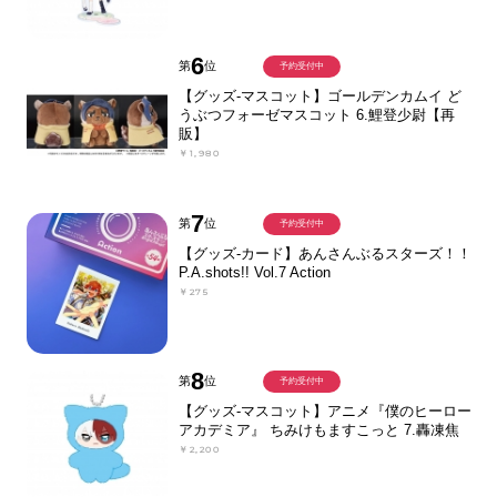
6
第
位
予約受付中
【グッズ-マスコット】ゴールデンカムイ ど
うぶつフォーゼマスコット 6.鯉登少尉【再
販】
￥1,980
7
第
位
予約受付中
【グッズ-カード】あんさんぶるスターズ！！
P.A.shots!! Vol.7 Action
￥275
8
第
位
予約受付中
【グッズ-マスコット】アニメ『僕のヒーロー
アカデミア』 ちみけもますこっと 7.轟凍焦
￥2,200