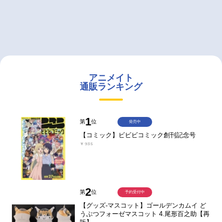
アニメイト
通販ランキング
1
第
位
発売中
【コミック】ビビビコミック創刊記念号
￥935
2
第
位
予約受付中
【グッズ-マスコット】ゴールデンカムイ ど
うぶつフォーゼマスコット 4.尾形百之助【再