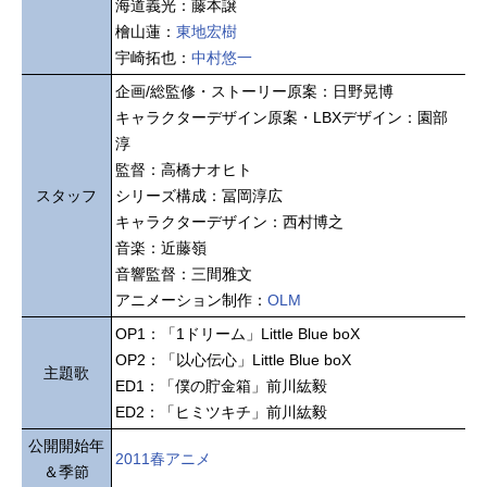
海道義光：藤本譲
檜山蓮：
東地宏樹
宇崎拓也：
中村悠一
企画/総監修・ストーリー原案：日野晃博
キャラクターデザイン原案・LBXデザイン：園部
淳
監督：高橋ナオヒト
スタッフ
シリーズ構成：冨岡淳広
キャラクターデザイン：西村博之
音楽：近藤嶺
音響監督：三間雅文
アニメーション制作：
OLM
OP1：「1ドリーム」Little Blue boX
OP2：「以心伝心」Little Blue boX
主題歌
ED1：「僕の貯金箱」前川紘毅
ED2：「ヒミツキチ」前川紘毅
公開開始年
2011春アニメ
＆季節