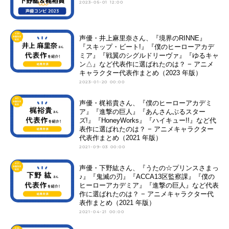
2023-05-01 12:00
声優・井上麻里奈さん、『境界のRINNE』
『スキップ・ビート!』『僕のヒーローアカデ
ミア』『戦翼のシグルドリーヴァ』『ゆるキャ
ン△』など代表作に選ばれたのは？ − アニメ
キャラクター代表作まとめ（2023 年版）
2023-01-20 00:00
声優・梶裕貴さん、『僕のヒーローアカデミ
ア』『進撃の巨人』『あんさんぶるスター
ズ!』『HoneyWorks』『ハイキュー!!』など代
表作に選ばれたのは？ − アニメキャラクター
代表作まとめ（2021 年版）
2021-09-03 00:00
声優・下野紘さん、『うたの☆プリンスさまっ
♪』『鬼滅の刃』『ACCA13区監察課』『僕の
ヒーローアカデミア』『進撃の巨人』など代表
作に選ばれたのは？ − アニメキャラクター代
表作まとめ（2021 年版）
2021-04-21 00:00