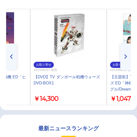
お取り寄せ
お取り寄せ
2015/05/27 発売
2013/08/14 発売
ル戦機 ED「ヒ
【DVD】TV ダンボール戦機ウォーズ
【主題歌】TV
DVD-BOX1
ズ ED「神様
グル/Dream5
￥14,300
￥1,047
最新ニュースランキング