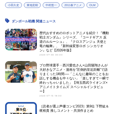
小田久史
東地宏樹
中村悠一
2011春アニメ
OLM
ダンボール戦機 関連ニュース
歴代おすすめのロボットアニメを紹介！『機動
戦士ガンダム』シリーズ、『コードギアス 反
逆のルルーシュ』、『クロスアンジュ 天使と
竜の輪舞』、『新幹線変形ロボ シンカリオ
ン』など【2026年版】
2025-07-30 00:00
プロ野球選手・西川愛也さん×山田陽翔さんが
大好きなアニメ・漫画を“圧倒的至近距離”で語
りまくった1時間──「こんなに趣味のことをお
話しする機会も中々ない」「楽しすぎて一瞬で
終わっちゃいました」【埼玉西武ライオンズ×
アニメイトタイムズ スペシャルインタビュ
ー】
2025-07-15 18:00
［読者が選ぶ声優コンビ2023］第9位 下野紘＆
梶裕貴 推しコメント・共演作まとめ