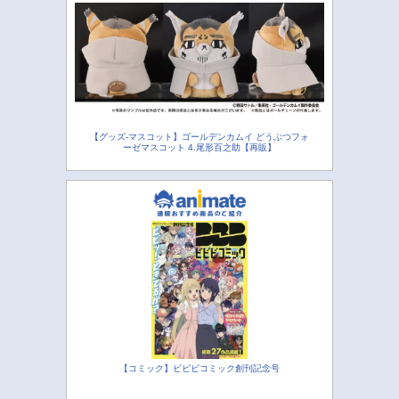
【グッズ-マスコット】ゴールデンカムイ どうぶつフォ
ーゼマスコット 4.尾形百之助【再販】
【コミック】ビビビコミック創刊記念号