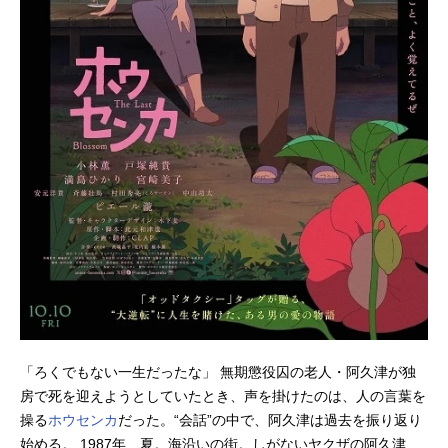
「ろくでもない一生だったな」 無期懲役囚の老人・阿久津が独
房で死を迎えようとしていたとき、声を掛けたのは、人の言葉を
操る
ホウセンカ
だった。“会話”の中で、阿久津は過去を振り返り
始める。 1987年、夏。海沿いの街。しがないヤクザの阿久津