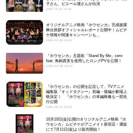
子さん、ピエール瀧さんが出演
2025-10-02 14:45
オリジナルアニメ映画『ホウセンカ』完成披露
舞台挨拶オフィシャルレポート公開中！ムビチ
ケ情報や関連キャンペーンも…
2025-09-30 12:00
『ホウセンカ』主題歌「Stand By Me」cero
feat. 角銅真実を使用したロングPVを公開！
2025-09-26 19:00
『ホウセンカ』の公開を記念して、TVアニメ
編集版『オッドタクシー』前編・後編が劇場上
映決定！ 『ホウセンカ』の本編映像も一部先
行公開
2025-08-13 19:00
10月10日(金)公開のオリジナルアニメ映画『ホ
ウセンカ』ムビチケがアニメイト新宿店・通販
にて7月11日(金)より販売開始！