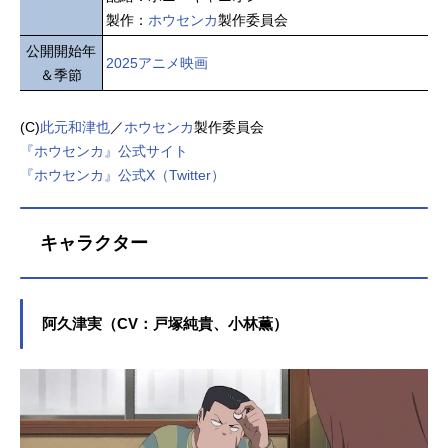
製作：
ホウセンカ
製作委員会
公開開始年
2025アニメ映画
＆季節
(C)
此元和津也
／
ホウセンカ
製作委員会
『ホウセンカ』公式サイト
『ホウセンカ』公式X（Twitter）
キャラクター
阿久津実（CV：戸塚純貴、小林薫）