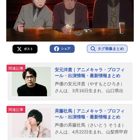
タグ画像まとめ
シェア
ポスト
関連記事
安元洋貴｜アニメキャラ・プロフィ
ール・出演情報・最新情報まとめ
声優の安元洋貴（やすもとひろき）
さんは、3月16日生まれ、山口県出
身。『鬼灯の冷徹』の鬼灯役をはじ
め、『弱虫ペダル』の金城真護役な
関連記事
斉藤壮馬｜アニメキャラ・プロフィ
ど、人気作品のキャラクターを多く
ール・出演情報・最新情報まとめ
演じています。こちらでは、安元洋
貴さんのオススメ記事をご紹介！
声優の斉藤壮馬（さいとう そうま）
さんは、4月22日生まれ、山梨県甲府
市出身。『るろうに剣心 －明治剣客