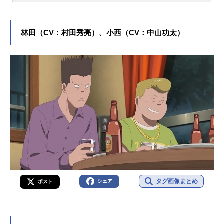
浪漫譚－』緋村剣心役をはじめ、
『ヒプノシスマイク』の夢野幻太郎
役など、人気作品のキャラクターを
林田（CV：村田秀亮）、小西（CV：中山功太）
多く演じています。こちらでは、斉
藤壮馬さんのオススメ記事をご紹
介！
タグ画像まとめ
シェア
ポスト