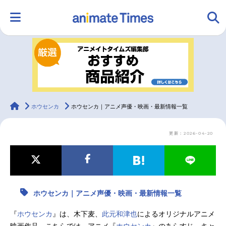
HOME
ランキング
アニメ
声優
ラジオ
みんなの声
グッズ
映画
animateTimes
ホウセンカ
ホウセンカ｜アニメ声優・映画・最新情報一覧
更新：2026-04-20
マンガ・ラノベ
ゲーム・アプリ
音楽
コスプレ
2.5次元
配信・Vtuber
トレンド
無料マンガ
ホウセンカ｜アニメ声優・映画・最新情報一覧
最新記事一覧
『
ホウセンカ
』は、木下麦、
此元和津也
によるオリジナルアニメ
アニメ記事一覧
声優記事一覧
映画作品。こちらでは、アニメ『
ホウセンカ
』のあらすじ、キャ