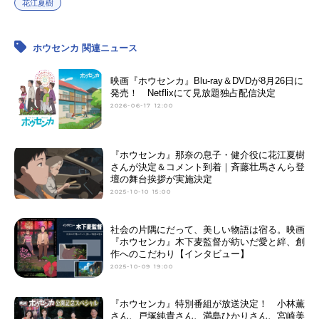
花江夏樹
ホウセンカ 関連ニュース
映画『ホウセンカ』Blu-ray＆DVDが8月26日に
発売！ Netflixにて見放題独占配信決定
2026-06-17 12:00
『ホウセンカ』那奈の息⼦・健介役に花江夏樹
さんが決定＆コメント到着｜⻫藤壮⾺さんら登
壇の舞台挨拶が実施決定
2025-10-10 15:00
社会の片隅にだって、美しい物語は宿る。映画
『ホウセンカ』木下麦監督が紡いだ愛と絆、創
作へのこだわり【インタビュー】
2025-10-09 19:00
『ホウセンカ』特別番組が放送決定！ 小林薫
さん、戸塚純貴さん、満島ひかりさん、宮崎美