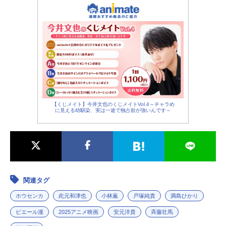
【くじメイト】今井文也のくじメイトVol.4～チャラめ
に見える幼馴染、実は一途で独占欲が強いんです～
関連タグ
ホウセンカ
此元和津也
小林薫
戸塚純貴
満島ひかり
ピエール瀧
2025アニメ映画
安元洋貴
斉藤壮馬