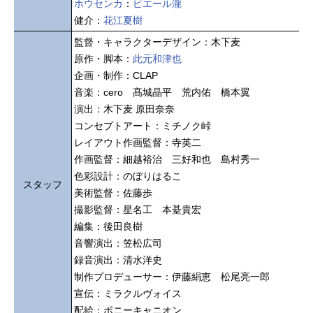
ホウセンカ
：
ピエール瀧
健介：
花江夏樹
監督・キャラクターデザイン：木下麦
原作・脚本：
此元和津也
企画・制作：CLAP
⾳楽：cero 髙城晶平 荒内佑 橋本翼
演出：木下麦 原田奈奈
コンセプトアート：ミチノク峠
レイアウト作画監督：寺英二
作画監督：細越裕治 三好和也 島村秀一
色彩設計：のぼりはるこ
スタッフ
美術監督：佐藤歩
撮影監督：星名工 本䑓貴宏
編集：後田良樹
音響演出：笠松広司
録音演出：清水洋史
制作プロデューサー：伊藤絹恵 松尾亮一郎
宣伝：ミラクルヴォイス
配給：ポニーキャニオン