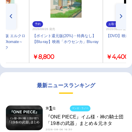
予約
お取り寄せ
2026/08/26 発売
2026/08/26 発売
SP版 エルクロ
【ポイント還元版(20%)・特典なし】
【DVD】映画
 Otomate～
【Blu-ray】映画「ホウセンカ」Blu-ray
ラック
￥8,800
￥4,400
最新ニュースランキング
1
第
位
マンガ・ラノベ
『ONE PIECE』イム様・神の騎士団
「19本の武器」まとめ＆元ネタ
2026-08-06 16:30