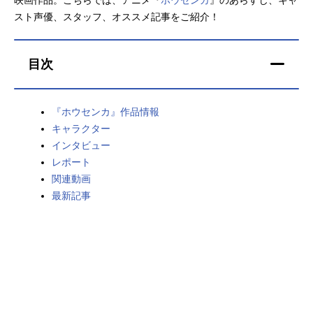
スト声優、スタッフ、オススメ記事をご紹介！
アニメ映画一覧
実写化映画一覧
今期アニメ曜日別一覧
目次
春アニメ
夏アニメ
『ホウセンカ』作品情報
秋アニメ
冬アニメ
キャラクター
男性声優/女性声優一覧
インタビュー
レポート
FOLLOW US
関連動画
最新記事