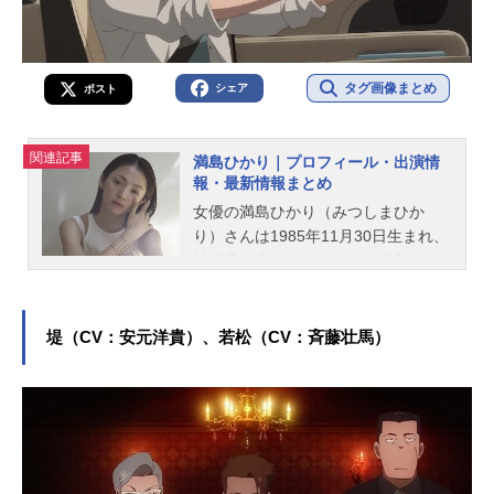
タグ画像まとめ
シェア
ポスト
関連記事
満島ひかり｜プロフィール・出演情
報・最新情報まとめ
女優の満島ひかり（みつしまひか
り）さんは1985年11月30日生まれ、
沖縄県出身。こちらでは、満島ひか
りさんのオススメ記事をご紹介！
堤（CV：安元洋貴）、若松（CV：斉藤壮馬）