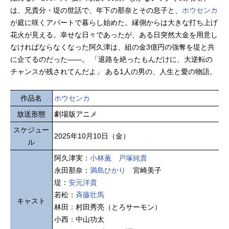
は、兄貴分・堤の世話で、年下の那奈とその息子と、
ホウセンカ
が庭に咲くアパートで暮らし始めた。縁側からは大きな打ち上げ
花火が見える。幸せな日々であったが、ある日突然大金を用意し
なければならなくなった阿久津は、組の金3億円の強奪を堤と共
に企てるのだった――。 「退路を絶ったもんだけに、大逆転の
チャンスが残されてんだよ」 ある1人の男の、人生と愛の物語。
作品名
ホウセンカ
放送形態
劇場版アニメ
スケジュー
2025年10月10日（金）
ル
阿久津実：
小林薫
戸塚純貴
永田那奈：
満島ひかり
宮崎美子
堤：
安元洋貴
若松：
斉藤壮馬
キャスト
林田：村田秀亮（とろサーモン）
小西：中山功太