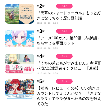
2
第
位
アニメ
『天幕のジャードゥーガル』もっと好
きになっちゃう歴史豆知識
2026-08-06 18:30
3
第
位
アニメ
『アニメ100カノ』第30話（3期6話）
あらすじ＆場面カット
2026-08-06 18:55
4
第
位
アニメ
『うちの弟どもがすみません』寺澤百
花 第5話放送後インタビュー【連載】
2026-08-06 12:00
5
第
位
アニメ
【考察・レビューその4】たい焼きは
カウントしてええんかな？｜『さよな
らララ』でララが食べた魚の数を数え
てみた