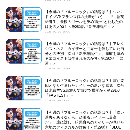
【今週の『ブルーロック』の話題は？】ついに
ドイツVSフランス戦の決着がつく――!! 新英
雄誕生、最後のゴールを決め“魔王”と化したの
はあの人物！＜第293話「新英雄誕生」＞
2025-02-20 21:00
【今週の『ブルーロック』の話題は？】アレク
シス・ネス、カイザーと世界一を信じていた自
分との決別 次回「新英雄誕生」、勝敗を決め
るエゴイストは生まれるのか?!＜第292話「 悪
運」＞
2025-02-14 12:00
【今週の『ブルーロック』の話題は？】潔が要
因となり生まれたカイザーの新たな感覚 次号
は氷織羊VS烏旅人で激アツ展開か＜第291話
「FASTEST」＞
2025-02-10 18:00
【今週の『ブルーロック』の話題は？】「暗い
過去がありながら、頑張るカイザーは最高
だ」 凛に対し、暗黒育ちのカイザーが見せた
意地のフィジカルが炸裂！＜第290話「BLUE