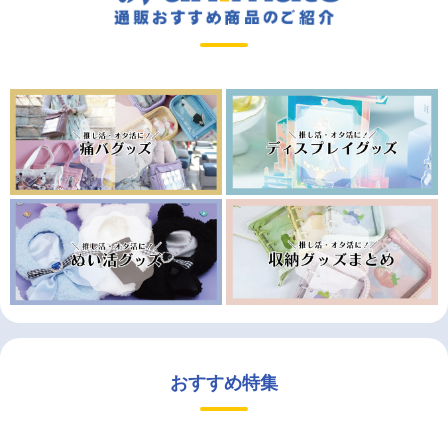
おすすめ特集