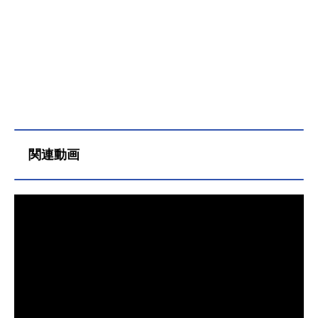
切豹馬：斉藤壮馬馬狼照英：諏訪部
順一糸師凛：内山昂輝絵心甚八：神
谷浩史舐岡了：木村昴ばぁや：小山
茉美白宝高校のサッカー部員：せい
や（霜降り明星）スタッフ原作：金
城宗幸漫画：三宮宏太キャラクター
デザイン：ノ村優介（講談社「...
関連動画