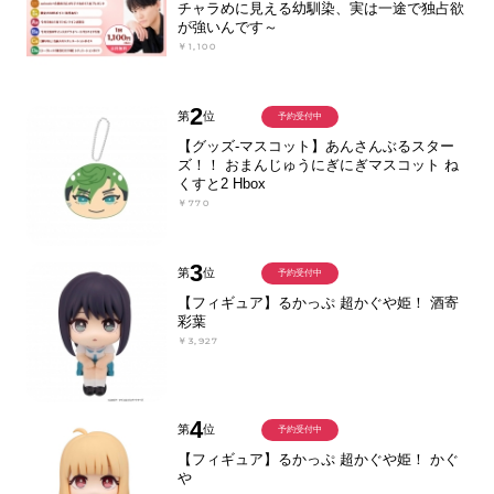
チャラめに見える幼馴染、実は一途で独占欲
が強いんです～
￥1,100
2
第
位
予約受付中
【グッズ-マスコット】あんさんぶるスター
ズ！！ おまんじゅうにぎにぎマスコット ね
くすと2 Hbox
￥770
3
第
位
予約受付中
【フィギュア】るかっぷ 超かぐや姫！ 酒寄
彩葉
￥3,927
4
第
位
予約受付中
【フィギュア】るかっぷ 超かぐや姫！ かぐ
や