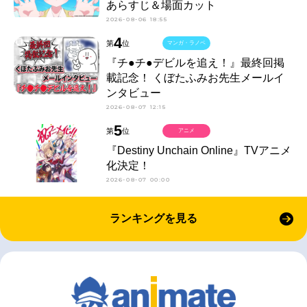
あらすじ＆場面カット
2026-08-06 18:55
4
第
位
マンガ・ラノベ
『チ●チ●デビルを追え！』最終回掲
載記念！ くぼたふみお先生メールイ
ンタビュー
2026-08-07 12:15
5
第
位
アニメ
『Destiny Unchain Online』TVアニメ
化決定！
2026-08-07 00:00
ランキングを見る