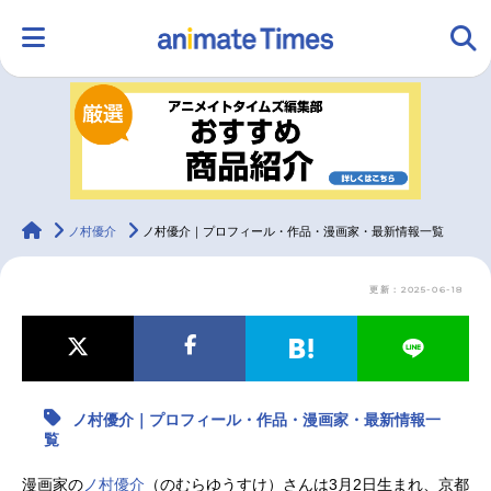
HOME
ランキング
アニメ
声優
ラジオ
みんなの声
グッズ
映画
animateTimes
ノ村優介
ノ村優介｜プロフィール・作品・漫画家・最新情報一覧
更新：2025-06-18
マンガ・ラノベ
ゲーム・アプリ
音楽
コスプレ
2.5次元
配信・Vtuber
トレンド
無料マンガ
ノ村優介｜プロフィール・作品・漫画家・最新情報一
最新記事一覧
覧
アニメ記事一覧
声優記事一覧
漫画家の
ノ村優介
（のむらゆうすけ）さんは3月2日生まれ、京都