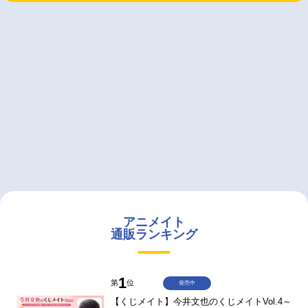
アニメイト
通販ランキング
1
第
位
発売中
【くじメイト】今井文也のくじメイトVol.4～