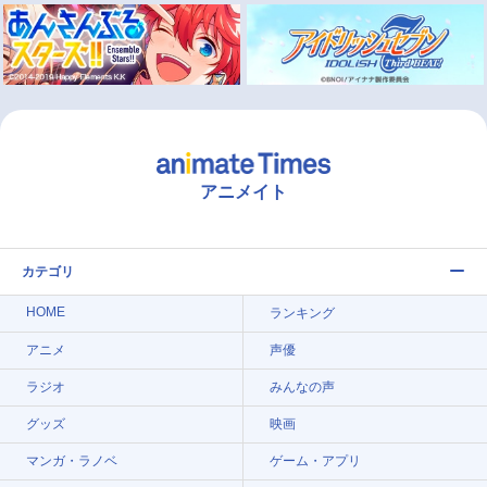
アニメイト
カテゴリ
HOME
ランキング
アニメ
声優
ラジオ
みんなの声
グッズ
映画
マンガ・ラノベ
ゲーム・アプリ