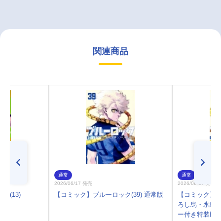
関連商品
通常
通常
2026/06/17 発売
2026/06/17 発売
(13)
【コミック】ブルーロック(39) 通常版
【コミック】ブ
ろし烏・氷織・
ー付き特装版