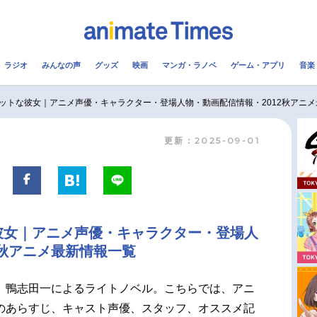
ラジオ
みんなの声
グッズ
映画
マンガ・ラノベ
ゲーム・アプリ
音楽
メ
声優
ラジオ
み
ットな彼女｜アニメ声優・キャラクター・登場人物・動画配信情報・2012秋アニ
更新：2025-09-01
コスプレ
2.5次元
配信
アニメ映画一覧
今期アニメ曜日別一覧
実写化映画一覧
春アニメ
彼女｜アニメ声優・キャラクター・登場人
男性声優/女性声優一覧
夏アニメ
2秋アニメ最新情報一覧
FOLLOW US
、鴨志田一によるライトノベル。こちらでは、アニ
のあらすじ、キャスト声優、スタッフ、オススメ記