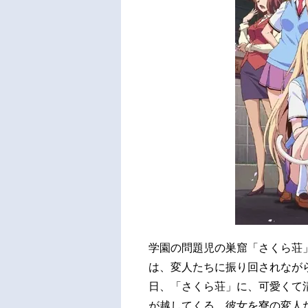
学園の問題児の巣窟「さくら荘
は、変人たちに振り回されなが
日、「さくら荘」に、可愛くて
が越してくる。彼女を寮の変人