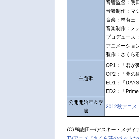
音響監督：明
音響制作：マ
音楽：林有三
音楽制作：メ
プロデュース：
アニメーショ
製作：さくら
OP1：「君
OP2：「夢の
主題歌
ED1：「DAYS 
ED2：「Pri
公開開始年＆季
2012秋アニメ
節
(C) 鴨志田一/アスキー・メデ
TVアニメ『さくら荘のペット