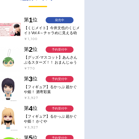
1
第
位
発売中
【くじメイト】今井文也のくじメ
イトVol.4～チャラめに見える幼
馴染、実は一途で独占欲が強いん
￥1,100
です～
2
第
位
予約受付中
【グッズ-マスコット】あんさん
ぶるスターズ！！ おまんじゅう
にぎにぎマスコット ねくすと2
￥770
Hbox
3
第
位
予約受付中
【フィギュア】るかっぷ 超かぐ
や姫！ 酒寄彩葉
￥3,927
4
第
位
予約受付中
【フィギュア】るかっぷ 超かぐ
や姫！ かぐや
￥3,927
5
第
位
予約受付中