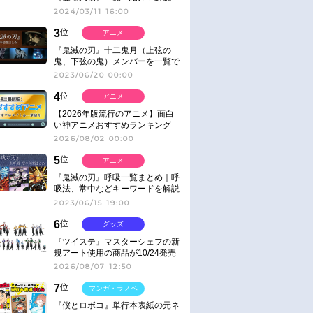
2024/03/11 16:00
3
位
アニメ
『鬼滅の刃』十二鬼月（上弦の
鬼、下弦の鬼）メンバーを一覧で
紹介＆解説（登場鬼の情報まと
2023/06/20 00:00
め）
4
位
アニメ
【2026年版流行のアニメ】面白
い神アニメおすすめランキング
【名作・話題作】｜ジャンル別人
2026/08/02 00:00
気作品をピックアップ
5
位
アニメ
『鬼滅の刃』呼吸一覧まとめ｜呼
吸法、常中などキーワードを解説
2023/06/15 19:00
6
位
グッズ
『ツイステ』マスターシェフの新
規アート使用の商品が10/24発売
2026/08/07 12:50
7
位
マンガ・ラノベ
『僕とロボコ』単行本表紙の元ネ