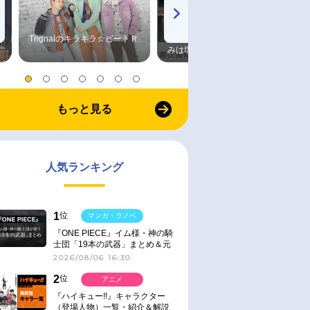
Trignalのキラキラ☆ビートＲ
森久保祥太郎×浪川大輔 つま
みは塩だけ
もっと見る
人気ランキング
1
位
マンガ・ラノベ
『ONE PIECE』イム様・神の騎
士団「19本の武器」まとめ＆元
ネタ
2026/08/06 16:30
2
位
アニメ
『ハイキュー!!』キャラクター
（登場人物）一覧・紹介＆解説