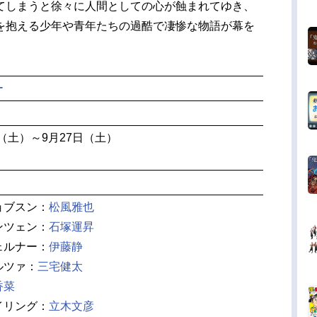
てしまうと徐々に人間としての心が蝕まれてゆき、
を抱える少年や青年たちの過酷で凄惨な物語が幕を
ー
日（土）～9月27日（土）
ョブスン：
松風雅也
ンツェン：
石塚運昇
ェルナー：
伊藤静
ルツァ：
三宅健太
香菜
イリング：
立木文彦