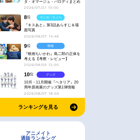
タ・オマージュ・パロディまとめ
2026/07/21 10:00
8
位
マンガ・ラノベ
『キスあと』第3話あらすじ＆場
面写真
2026/08/07 14:45
9
位
映画
『映画ちいかわ』島二郎の正体を
考える【考察・レビュー】
2026/08/03 12:00
10
位
グッズ
10月・11月開催『ヘタリア』20
周年原画展のグッズ第1弾情報
2026/08/07 18:00
ランキングを見る
アニメイト
通販ランキング