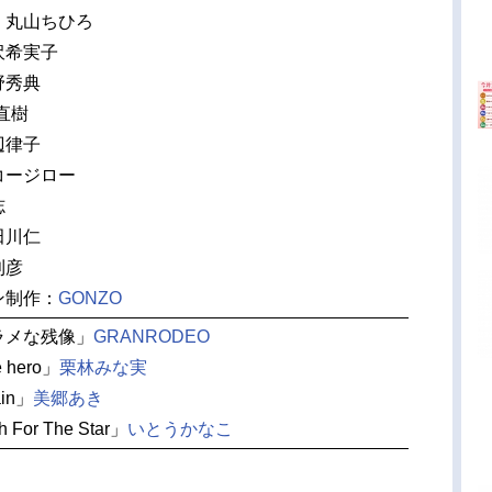
：丸山ちひろ
沢希実子
野秀典
直樹
辺律子
コージロー
志
田川仁
則彦
ン制作：
GONZO
ラメな残像」
GRANRODEO
 hero」
栗林みな実
ain」
美郷あき
 For The Star」
いとうかなこ