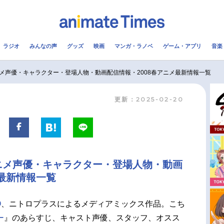
ラジオ
みんなの声
グッズ
映画
マンガ・ラノベ
ゲーム・アプリ
音楽
メ
声優
ラジオ
み
メ声優・キャラクター・登場人物・動画配信情報・2008春アニメ最新情報一覧
更新：2025-02-20
コスプレ
2.5次元
配信
アニメ映画一覧
今期アニメ曜日別一覧
実写化映画一覧
春アニメ
ニメ声優・キャラクター・登場人物・動画
男性声優/女性声優一覧
夏アニメ
メ最新情報一覧
FOLLOW US
O
、ニトロプラスによるメディアミックス作品。こち
ー
』のあらすじ、キャスト声優、スタッフ、オスス