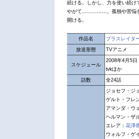
続ける。しかし、力を使い続け
やがて……………。孤独や苦悩
開ける。
作品名
ブラスレイタ
放送形態
TVアニメ
2008年4月5
スケジュール
tvkほか
話数
全24話
ジョセフ・ジ
ゲルト・フレ
アマンダ・ウ
ヘルマン・ザ
エレア：
花澤
ウォルフ・ゲ