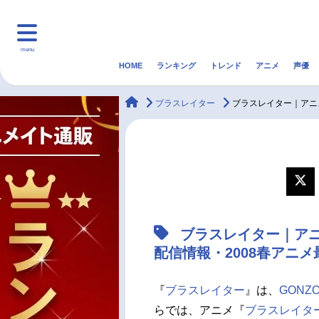
menu
HOME
ランキング
トレンド
アニメ
声優
HOME
ランキング
アニ
animateTimes
ブラスレイター
ブラスレイター｜アニ
マンガ・ラノベ
ゲーム・アプリ
音楽
最新記事一覧
アニメ記事一覧
ブラスレイター｜ア
声優記事一覧
配信情報・2008春アニ
『
ブラスレイター
』は、
GONZ
らでは、アニメ『
ブラスレイタ