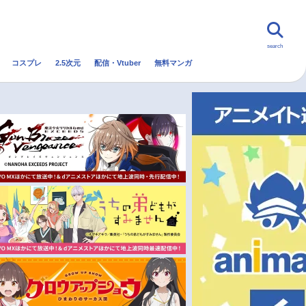
search
コスプレ
2.5次元
配信・Vtuber
無料マンガ
んなの声
グッズ
映画
・Vtuber
トレンド
無料マンガ
秋アニメ
冬アニメ