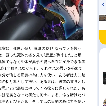
TVアニメ『戦隊大失格』
ハイキュー!! 烏野高校放送部!
radio 大直会 2nd season
は突如、死体が蘇り｢異形の姿｣となって人を襲う、
は、蘇った死体の姿を見て｢悪魔が到来した｣と騒
死体ではなく生体が異形の姿へ自在に変身できる者
呼ばれ非難されながらも、それぞれの思いを秘めて、
自分が信じる正義の為に力を使い、ある者は力に魅
現の切り札として扱い、ある者は、復讐の道具とし
な思いとは裏腹にやってくる彼らに課せられた、あ
れは悪魔となった者たち同士による、命を賭けたバ
は生き延びるため、そして己の目的の為に力を使い