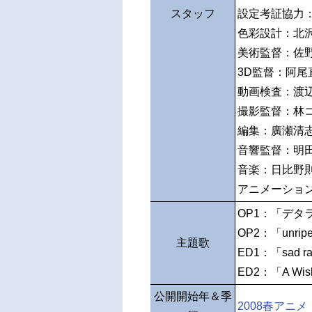
スタッフ
設定考証協力
色彩設計：北
美術監督：佐
3D監督：阿尾
動画検査：渡
撮影監督：林
編集：廣瀬清
音響監督：明
音楽：日比野
アニメーショ
OP1：「デタ
OP2：「unripe
主題歌
ED1：「sad r
ED2：「A Wish
公開開始年＆季
2008春アニメ