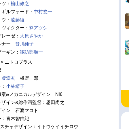
ッツ：
檜山修之
・ギルフォード：
中村悠一
リウ：
遠藤綾
・ヴィクター：
斧アツシ
グレーゼ：
大原さやか
ルナー：
皆川純子
ザーギン：
諏訪部順一
× ニトロプラス
郎
：
虚淵玄
板野一郎
ー：
小林靖子
案&メカニカルデザイン：Niθ
デザイン&総作画監督：恩田尚之
ザイン：石渡マコト
ン：青木智由紀
クスチャデザイン：イトウケイイチロウ