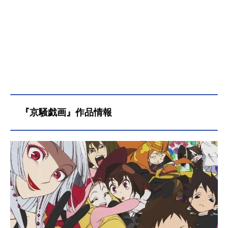
『京騒戯画』作品情報