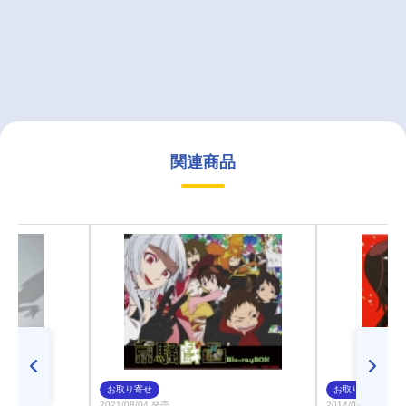
関連商品
お取り寄せ
お取り寄せ
2021/08/04 発売
2014/01/29 発売