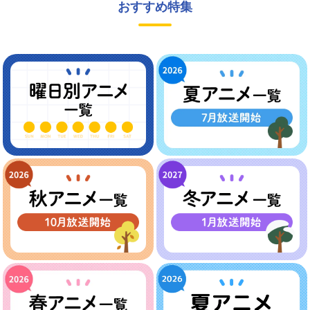
おすすめ特集