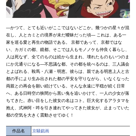
―かつて、とても近いがここではないどこか。幾つかの星々が混
在し、人とカミとの境界が未だ曖昧だった頃― これは、ある一
家を巡る愛と再生の物語である。 京都であって、京都ではな
い、カガミの都、鏡都。そこでは人もモノノケも仲良く暮らし、
人は死なず、全てのものは絵から生まれ、壊れたものもいつのま
にか元通りになる―不思議な都。その都を統べるのは、三人議会
とよばれる、鞍馬・八瀬・明恵。彼らは、親である明恵上人と古
都の手により生み出された都の平安を守りながら、いなくなった
両親との再会を願い続けている。そんな永遠に平穏が続く日常
へ、ある日時空の狭間から黒い兔を追いかけて、一人の少女が落
ちてきた。赤い目をした彼女の名はコト。巨大化するアラタマを
抱え、式神阿・吽を引き連れてやってきた彼女が、止まっていた
都の空気を大きく震動させてゆく！
作品名
京騒戯画