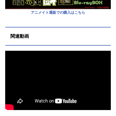
アニメイト通販での購入はこちら
関連動画