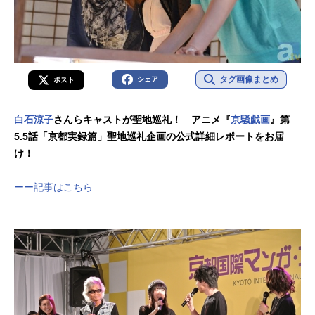
タグ画像まとめ
シェア
ポスト
白石涼子
さんらキャストが聖地巡礼！ アニメ『
京騒戯画
』第
5.5話「京都実録篇」聖地巡礼企画の公式詳細レポートをお届
け！
ーー記事はこちら