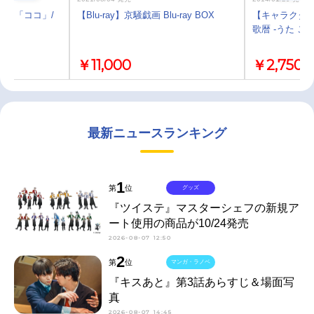
 OP「ココ」/
【Blu-ray】京騒戯画 Blu-ray BOX
【キャラクター
歌暦 -うた ごよ
￥11,000
￥2,750
最新ニュースランキング
1
第
位
グッズ
『ツイステ』マスターシェフの新規ア
ート使用の商品が10/24発売
2026-08-07 12:50
2
第
位
マンガ・ラノベ
『キスあと』第3話あらすじ＆場面写
真
2026-08-07 14:45