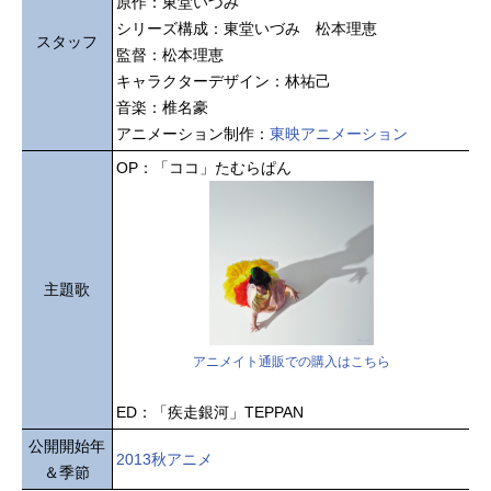
原作：東堂いづみ
シリーズ構成：東堂いづみ 松本理恵
スタッフ
監督：松本理恵
キャラクターデザイン：林祐己
音楽：椎名豪
アニメーション制作：
東映アニメーション
OP：「ココ」たむらぱん
主題歌
アニメイト通販での購入はこちら
ED：「疾走銀河」TEPPAN
公開開始年
2013秋アニメ
＆季節