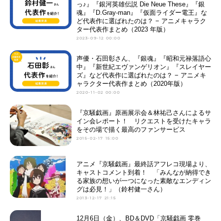
っ♪』『銀河英雄伝説 Die Neue These』『銀
魂』『D.Gray-man』『仮面ライダー電王』な
ど代表作に選ばれたのは？ − アニメキャラク
ター代表作まとめ（2023 年版）
2023-09-12 00:00
声優・石田彰さん、『銀魂』『昭和元禄落語心
中』『新世紀エヴァンゲリオン』『スレイヤー
ズ』など代表作に選ばれたのは？ − アニメキ
ャラクター代表作まとめ（2020年版）
2020-11-02 00:00
『京騒戯画』原画展示会＆林祐己さんによるサ
イン会レポート！ リクエストを受けたキャラ
をその場で描く最高のファンサービス
2015-02-17 15:00
アニメ『京騒戯画』最終話アフレコ現場より、
キャストコメント到着！ 「みんなが納得でき
る家族の想いが一つになった素敵なエンディン
グは必見！」（鈴村健一さん）
2013-12-17 21:15
12月6日（金）、BD＆DVD「京騒戯画 零巻