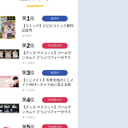
1
第
位
発売中
【コミック】ビビビコミック創刊
記念号
￥935
2
第
位
予約受付中
【グッズ-マスコット】ゴールデ
ンカムイ どうぶつフォーゼマス
コット 4.尾形百之助【再販】
￥1,980
3
第
位
発売中
【くじメイト】今井文也のくじメ
イトVol.4～チャラめに見える幼
馴染、実は一途で独占欲が強いん
￥1,100
です～
4
第
位
予約受付中
【グッズ-マスコット】ゴールデ
ンカムイ どうぶつフォーゼマス
コット 5.月島軍曹【再販】
￥1,980
5
第
位
予約受付中