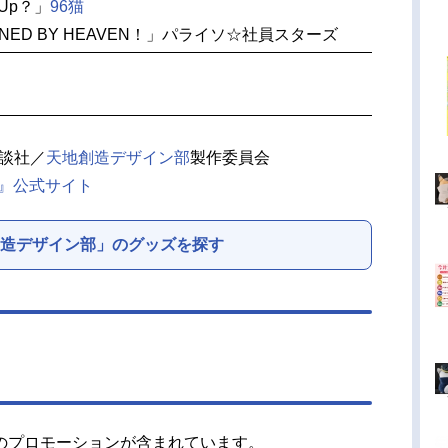
t Up？」
96猫
GNED BY HEAVEN！」パライソ☆社員スターズ
講談社／
天地創造デザイン部
製作委員会
部』公式サイト
造デザイン部」のグッズを探す
のプロモーションが含まれています。