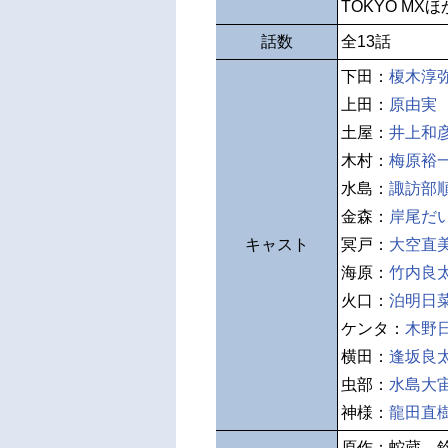
TOKYO MXほ
話数
全13話
下田：
榎木淳
上田：
原由実
土屋：
井上和
木村：
梅原裕
水島：
諏訪部
金森：
岸尾だ
キャスト
冥戸：
大空直
海原：
竹内良
火口：
泊明日
ケンタ：
木野
横田：
逢坂良
虫部：
水島大
神様：
龍田直
原作：蛇蔵 