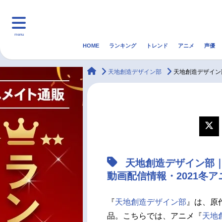
menu
HOME
ランキング
トレンド
アニメ
声優
HOME
ランキング
アニ
animateTimes
天地創造デザイン部
天地創造デザイン
マンガ・ラノベ
ゲーム・アプリ
音楽
最新記事一覧
アニメ記事一覧
天地創造デザイン部
声優記事一覧
動画配信情報・2021冬
『
天地創造デザイン部
』は、原
品。こちらでは、アニメ『
天地