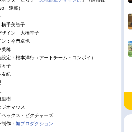
wo」連載）
一
：横手美智子
デザイン：大橋幸子
イン：今門卓也
中美穂
術設定：根本洋行（アートチーム・コンボイ）
萌々子
本友紀
規
人
田里樹
タジオマウス
イベックス・ピクチャーズ
ン制作：
旭プロダクション