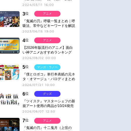
2024/03/11 16:00
3
位
アニメ
『鬼滅の刃』呼吸一覧まとめ｜呼
吸法、常中などキーワードを解説
2023/06/15 19:00
4
位
アニメ
【2026年版流行のアニメ】面白
い神アニメおすすめランキング
【名作・話題作】｜ジャンル別人
2026/08/02 00:00
気作品をピックアップ
5
位
マンガ・ラノベ
『僕とロボコ』単行本表紙の元ネ
タ・オマージュ・パロディまとめ
2026/07/21 10:00
6
位
グッズ
『ツイステ』マスターシェフの新
規アート使用の商品が10/24発売
2026/08/07 12:50
7
位
アニメ
『鬼滅の刃』十二鬼月（上弦の