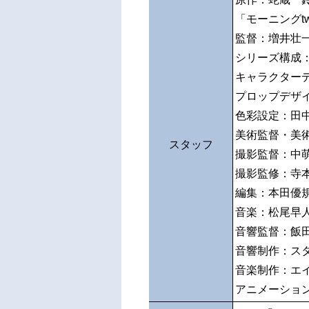
「モーニングt
監督：増井壮
シリーズ構成
キャラクター
プロップデザ
色彩設定：田
美術監督・美
スタッフ
撮影監督：中
撮影監修：寺
編集：本田優
音楽：松尾早
音響監督：飯
音響制作：ス
音楽制作：エ
アニメーショ