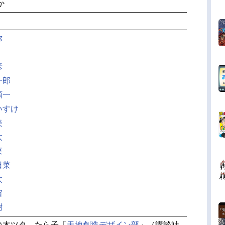
か
弥
彦
一郎
順一
いすけ
美
太
菜
日菜
太
宙
樹
鈴木ツタ たら子「
天地創造デザイン部
」（講談社