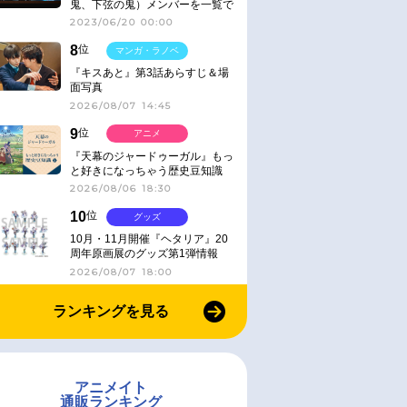
鬼、下弦の鬼）メンバーを一覧で
紹介＆解説（登場鬼の情報まと
2023/06/20 00:00
め）
8
位
マンガ・ラノベ
『キスあと』第3話あらすじ＆場
面写真
2026/08/07 14:45
9
位
アニメ
『天幕のジャードゥーガル』もっ
と好きになっちゃう歴史豆知識
2026/08/06 18:30
10
位
グッズ
10月・11月開催『ヘタリア』20
周年原画展のグッズ第1弾情報
2026/08/07 18:00
ランキングを見る
アニメイト
通販ランキング