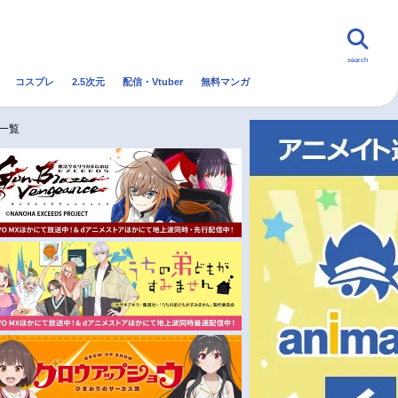
search
コスプレ
2.5次元
配信・Vtuber
無料マンガ
んなの声
グッズ
映画
一覧
・Vtuber
トレンド
無料マンガ
秋アニメ
冬アニメ