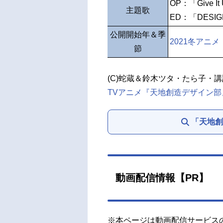
OP：「Give I
主題歌
ED：「DESI
公開開始年＆季
2021冬アニメ
節
(C)蛇蔵＆鈴木ツタ・たら子・
TVアニメ『天地創造デザイン
「天地創
動画配信情報【PR】
※本ページは動画配信サービス