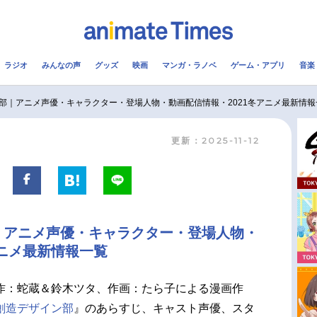
ラジオ
みんなの声
グッズ
映画
マンガ・ラノベ
ゲーム・アプリ
音楽
メ
声優
ラジオ
み
部｜アニメ声優・キャラクター・登場人物・動画配信情報・2021冬アニメ最新情報
更新：2025-11-12
コスプレ
2.5次元
配信
アニメ映画一覧
今期アニメ曜日別一覧
実写化映画一覧
春アニメ
｜アニメ声優・キャラクター・登場人物・
男性声優/女性声優一覧
夏アニメ
アニメ最新情報一覧
FOLLOW US
作：蛇蔵＆鈴木ツタ、作画：たら子による漫画作
創造デザイン部
』のあらすじ、キャスト声優、スタ