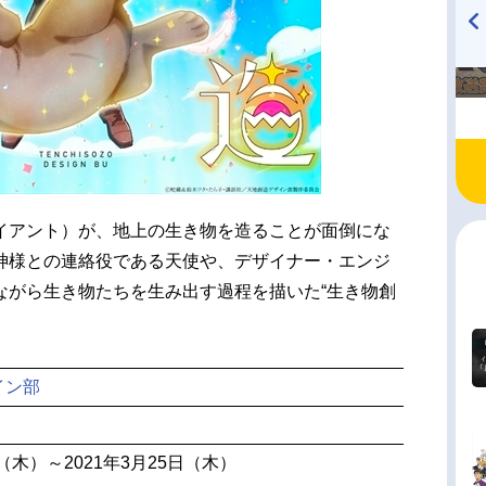
TVアニメ『戦隊大失格』
ハイキュー!! 烏野高校放送部!
radio 大直会 2nd season
イアント）が、地上の生き物を造ることが面倒にな
神様との連絡役である天使や、デザイナー・エンジ
ながら生き物たちを生み出す過程を描いた“生き物創
イン部
日（木）～2021年3月25日（木）