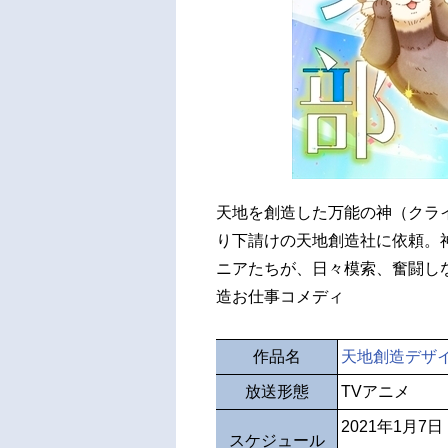
天地を創造した万能の神（クラ
り下請けの天地創造社に依頼。
ニアたちが、日々模索、奮闘し
造お仕事コメディ
作品名
天地創造デザ
放送形態
TVアニメ
2021年1月7
スケジュール