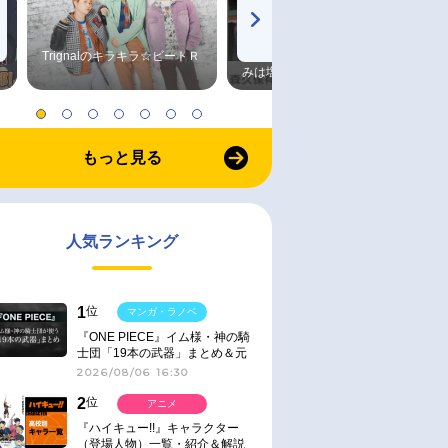
Trignalのキラキラ☆ビートＲ
森久保祥太郎×浪川大輔 つま
みは塩だけ
もっと見る
人気ランキング
1
位
マンガ・ラノベ
『ONE PIECE』イム様・神の騎
士団「19本の武器」まとめ＆元
ネタ
2026/08/06 16:30
2
位
アニメ
『ハイキュー!!』キャラクター
（登場人物）一覧・紹介＆解説