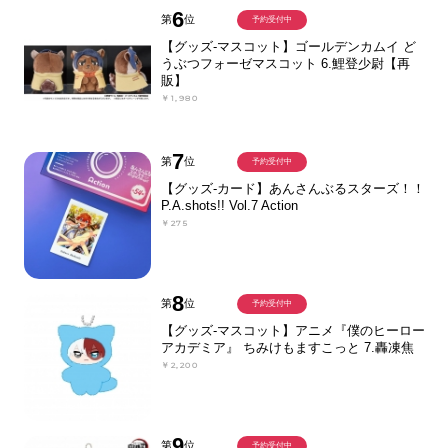
6
第
位
予約受付中
【グッズ-マスコット】ゴールデンカムイ ど
うぶつフォーゼマスコット 6.鯉登少尉【再
販】
￥1,980
7
第
位
予約受付中
【グッズ-カード】あんさんぶるスターズ！！
P.A.shots!! Vol.7 Action
￥275
8
第
位
予約受付中
【グッズ-マスコット】アニメ『僕のヒーロー
アカデミア』 ちみけもますこっと 7.轟凍焦
￥2,200
9
第
位
予約受付中