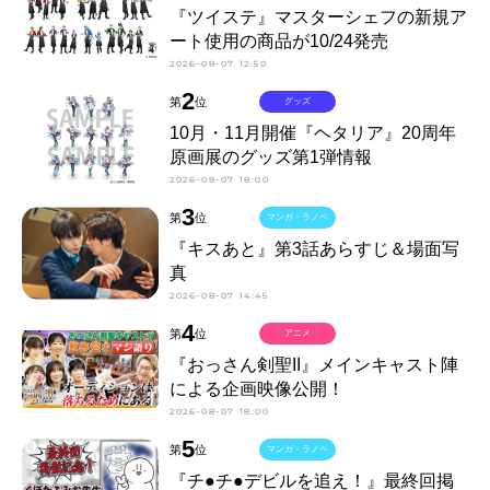
『ツイステ』マスターシェフの新規ア
ート使用の商品が10/24発売
2026-08-07 12:50
2
第
位
グッズ
10月・11月開催『ヘタリア』20周年
原画展のグッズ第1弾情報
2026-08-07 18:00
3
第
位
マンガ・ラノベ
『キスあと』第3話あらすじ＆場面写
真
2026-08-07 14:45
4
第
位
アニメ
『おっさん剣聖II』メインキャスト陣
による企画映像公開！
2026-08-07 18:00
5
第
位
マンガ・ラノベ
『チ●チ●デビルを追え！』最終回掲