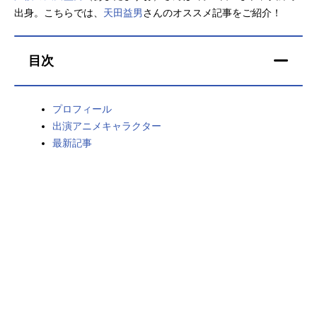
出身。こちらでは、
天田益男
さんのオススメ記事をご紹介！
アニメ映画一覧
実写化映画一覧
今期アニメ曜日別一覧
目次
春アニメ
夏アニメ
プロフィール
秋アニメ
冬アニメ
出演アニメキャラクター
最新記事
男性声優/女性声優一覧
FOLLOW US