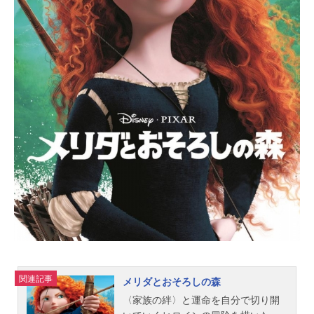
世：栗田貫一銭形警部：納谷悟朗次
元大介：小林清志石川五ェ門：井上
真樹夫峰不二子：増山江威子アーチ
ャー：中村正ダイアナ：岡本麻弥支
配人：おぼんラッセル：鈴置洋孝ネ
オナチリーダー：田中真弓ゲーリン
グ：天田益男ハリマオ：楠大典スタ
ッフ監督・絵コンテ：出崎統プロデ
ューサー：中谷敏夫、尾﨑穏通脚
本：柏原寛司、他総作画監督：須藤
昌朋作画監督：高谷浩利、清水義治
主題歌「夢ならいいのに」坂上伊織
原作：モンキー・パンチ(C)TMS『ル
パン三世ハリマオの財宝を追え!...
関連記事
メリダとおそろしの森
〈家族の絆〉と運命を自分で切り開