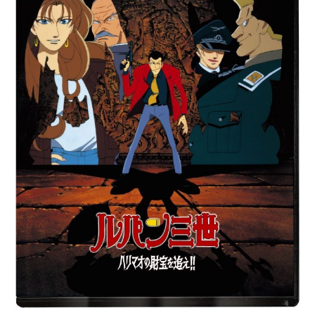
き疲れたパンドラは、アクビに“お願
い”し、魔法の力でスリーホークスタ
ウンへひとっ飛び！そこで偶然出会
った剛とルイーズに“災いの欠片”探し
の手伝いを依頼するのだった。作品
名パンドラとアクビ放送形態劇場版
アニメシリーズモンスターストライ
ク、ハクション大魔王スケジュール2
019年4月5日（金）キャストパンド
ラ：小倉唯アクビ：天城サリールイ
ーズ（ドロンジョ）：甲斐田裕子三
船剛：吉野裕行ブライキング・ボ
ス：天田益男カンタ：田村睦心ナゾ
の怪獣：江原正士スタッフ原作：XF
LAG・タツノコプロ監督：曽我準キ
ャラクターデザイン・総作画監督：
大倉啓右美術監督：竹田悠介美術設
定：高畠聡/田村せいき撮影監督：五
十嵐慎一色彩設計：小針裕子...