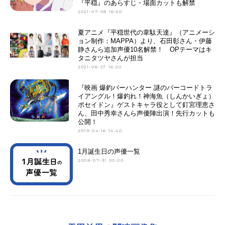
『平穏』のあらすじ・場面カットも解禁
2021-07-08 16:50
夏アニメ『平穏世代の韋駄天達』（アニメーシ
ョン制作：MAPPA）より、石田彰さん・伊藤
静さんら追加声優10名解禁！ OPテーマはキ
タニタツヤさんが担当
2021-06-27 16:20
『映画 爆釣バーハンター 謎のバーコードトラ
イアングル！爆釣れ！神海魚（しんかいぎょ）
ポセイドン』ゲストキャラ役として釘宮理恵さ
ん、田中秀幸さんら声優陣出演！先行カットも
公開！
2019-04-16 14:40
1月誕生日の声優一覧
2008-07-31 00:00