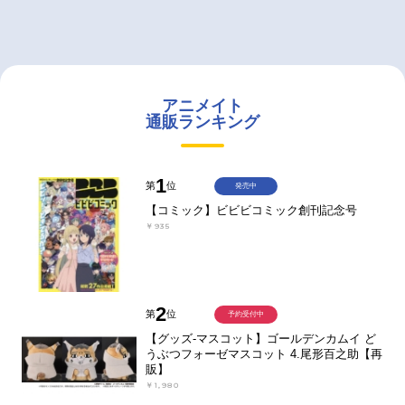
アニメイト
通販ランキング
1
第
位
発売中
【コミック】ビビビコミック創刊記念号
￥935
2
第
位
予約受付中
【グッズ-マスコット】ゴールデンカムイ ど
うぶつフォーゼマスコット 4.尾形百之助【再
販】
￥1,980