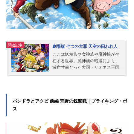
ーション制作：サンライズ主題歌
「時空...
関連記事
劇場版 七つの大罪 天空の囚われ人
ここは妖精族や女神族や魔神族が存
在する世界。魔神族の暗躍により、
滅亡寸前だった大国・リオネス王国
を救ったのは、大罪人であり伝説の
騎士団〈七つの大罪〉と、ひとりの
王女だった。そして、リオネス王国
に平穏がもたらされてから少し時が
流れたころ――。国王の誕生日を祝
パンドラとアクビ 前編 荒野の銃撃戦｜ブライキング・ボ
うため、幻の食材・天空魚を探しに
ス
辺境の地へやって来た〈七つの大
罪〉たち。団長のメリオダスと、人
の言葉を話す豚のホークは、天空魚
を求めるうちに空高く、雲の上に存