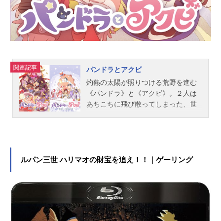
関連記事
パンドラとアクビ
灼熱の太陽が照りつける荒野を進む
《パンドラ》と《アクビ》。２人は
あちこちに飛び散ってしまった、世
界を滅ぼす力を持つといわれる“災い
の欠片”を探すため、この世界に降り
立った。一方、ギャングがはびこる
スリーホークスタウンの保安官《三
船剛》は、日々、街の平和を守り続
ルパン三世 ハリマオの財宝を追え！！｜ゲーリング
けている。子供の頃に抱いていたレ
ーサーになる夢を捨てて働く彼だっ
たが、そんな姿が、なじみの店のウ
ェイトレスである《ルイーズ》には
少し気がかりなようで……荒野を歩