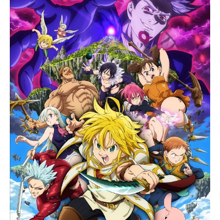
ナブル中尉の赤いザクが、冷厳なる
事実を突きつけた・・・。歴史に葬
られた「ルウム戦役」の真実が、今
明らかになる・・・。作品名機動戦
士ガンダムMSIGLOO-1年戦争秘録-
放送形態OVAシリーズガンダムシリ
ーズスケジュール第1話、第2話：20
04年7月19日（月）第3話：2004年1
1月3日（水）話数全3話キャストオリ
ヴァー・マイ：石川英郎モニク・キ
ャディラック：長沢美樹マルティ
ン・プロホノウ：飯塚昭三スタッフ
原作：矢立肇 富野由悠季監督：今
西隆志脚本：大熊朝秀 大野木寛演
出：松田剛吏ベースメカニカルデザ
イン：大河原邦男スーパーバイザ
ー：出渕裕デザインワークス：出渕
裕 カトキハジメ 荒牧伸志 山根
公利 藤岡建機設定考証：永瀬唯Ｃ
Ｇスーパーバイザー：小畑正好音響
監督：藤野貞義音楽：大橋恵アニメ