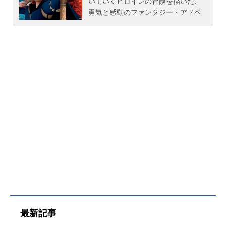
いていくヒロインの冒険を描いた、
勇気と感動のファンタジー・アドベ
ンチャー。馬を駆り、弓を射ること
が大好きなお転婆な王女メリダは、
魔法で熊に変えられてしまった母を
救う手掛かりを探して、森に足を踏
み入れる。そこで彼女は、思いもよ
らない自分の運命と向き合うのだっ
た。神秘的な古代スコットランドを
舞台に、鬼火やおかしな魔女、キュ
ートな三つ子の弟たちなど楽しいキ
ャラクターも登場。ディズニー／ピ
クサーならではの美しい映像も必
見！作品名メリダとおそろしの森放
送形態劇場版アニメスケジュール201
2年7月21日（土）キャストメリダ：
大島優子ファーガス：山路和弘エリ
ノア：塩田朋子おばあさん：木村有
里ディンウォール卿：内田直哉マク
ガフィン卿：天田益男マッキントッ
最新記事
シュ卿：郷田ほづみスタッフ監督：