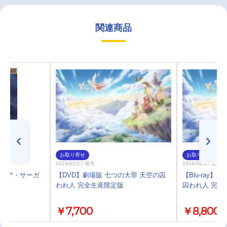
関連商品
お取り寄せ
お取り寄せ
2019/02/27 発売
2019/02/27 発売
タンシア・サーガ
【DVD】劇場版 七つの大罪 天空の囚
【Blu-ray
われ人 完全生産限定版
囚われ人 完全
￥7,700
￥8,800