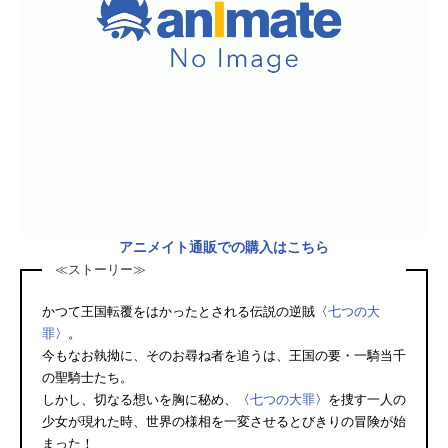
アニメイト通販での購入はこちら
≪ストーリー≫
かつて王国転覆をはかったとされる伝説の逆賊〈
七つの大
罪
〉。
今もなお執拗に、そのお尋ね者を追うは、王国の要・一騎当千
の聖騎士たち。
しかし、切なる想いを胸に秘め、〈
七つの大罪
〉を捜す一人の
少女が現れた時、世界の様相を一変させるとびきりの冒険が始
まった！