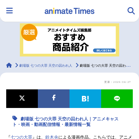
HOME
ランキング
アニメ
声優
ラジオ
みんなの声
グッズ
映画
animateTimes
劇場版 七つの大罪 天空の囚われ人
劇場版 七つの大罪 天空の囚われ人｜アニメキャスト・映画・動画配信情報・最新情報一覧
更新：2025-06-27
マンガ・ラノベ
ゲーム・アプリ
音楽
コスプレ
2.5次元
配信・Vtuber
トレンド
無料マンガ
劇場版 七つの大罪 天空の囚われ人｜アニメキャス
最新記事一覧
ト・映画・動画配信情報・最新情報一覧
アニメ記事一覧
声優記事一覧
『
七つの大罪
』は、
鈴木央
による漫画作品。こちらでは、アニメ