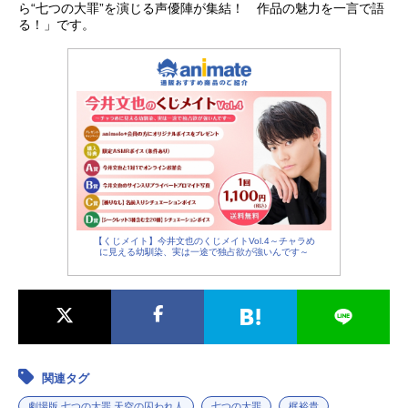
ら“七つの大罪”を演じる声優陣が集結！ 作品の魅力を一言で語
る！」です。
【くじメイト】今井文也のくじメイトVol.4～チャラめ
に見える幼馴染、実は一途で独占欲が強いんです～
関連タグ
劇場版 七つの大罪 天空の囚われ人
七つの大罪
梶裕貴