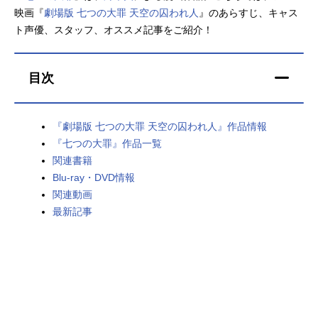
映画『
劇場版 七つの大罪 天空の囚われ人
』のあらすじ、キャス
アニメ映画一覧
実写化映画一覧
ト声優、スタッフ、オススメ記事をご紹介！
今期アニメ曜日別一覧
目次
春アニメ
夏アニメ
秋アニメ
冬アニメ
『劇場版 七つの大罪 天空の囚われ人』作品情報
『七つの大罪』作品一覧
男性声優/女性声優一覧
関連書籍
Blu-ray・DVD情報
FOLLOW US
関連動画
最新記事