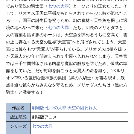
であり伝説の騎士団〈
七つの大罪
〉と、ひとりの王女だった。そ
して、リオネス王国に平穏がもたらされてから少し時が流れたこ
ろ――。国王の誕生日を祝うため、幻の食材・天空魚を探しに辺
境の地へやって来た〈
七つの大罪
〉たち。団長のメリオダスと、
人の言葉を話す豚のホークは、天空魚を求めるうちに空高く、雲
の上に存在する天空の世界“天空宮”へと飛ばされてしまう。天空
宮には翼をもつ“天翼人”が暮らしている。メリオダスは掟を破っ
た天翼人の少年と間違えられて牢屋へ入れられてしまう。天空宮
では三千年間封印される凶悪な魔獣の解放を防ぐため、儀式の準
備をしていた。だが封印を解こうと天翼人の命を狙う、“ベルリ
オン”率いる強靭な魔神族の集団〈黒の六騎士〉が姿を現す。残
虐非道な彼らからみんなを守るため、メリオダスたちは〈黒の六
騎士〉と激突する！
作品名
劇場版 七つの大罪 天空の囚われ人
放送形態
劇場版アニメ
シリーズ
七つの大罪