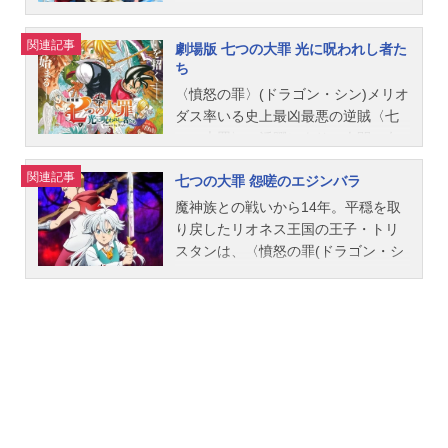
谷賢都 佐々木啓悟プロップデザイ
真守ハウザー：木村良平グリアモー
代に逆行しつつあった。キャメロッ
と戒禁を取り込み続けていた。メリ
を救ったのは、大罪人であり伝説の
ン：...
ル：櫻井孝宏スタッフ原作：鈴木央
トを根城にする〈十戒〉の脅威は続
オダスの魂を救うために自ら煉獄へ
騎士団〈七つの大罪〉と、ひとりの
関連記事
（講談社「週刊少年マガジン」連
く。ブリタニアを魔神族から解放す
と身を投じたバンは、常人では決し
劇場版 七つの大罪 光に呪われし者た
王女だった。そして、リオネス王国
ち
載）監督：ところともかずシリーズ
る為、〈七つの大罪〉は再集結に向
て生きられない瘴気の中を彷徨う。
に平穏がもたらされてから少し時が
構成：綾奈ゆにこ脚本：綾奈ゆに
けて動き出すー。作品名七つの大罪
明かされるエスタロッサの正体。決
〈憤怒の罪〉(ドラゴン・シン)メリオ
流れたころ――。国王の誕生日を祝
こ 木戸雄一郎キャラクターデザイ
神々の逆鱗放送形態TVアニメシリー
壊するゴウセルの禁呪。数多に絡み
ダス率いる史上最凶最悪の逆賊〈七
うため、幻の食材・天空魚を探しに
ン：佐々木啓悟総作画監督：須藤智
ズ七つの大罪スケジュール2019年10
合う思惑の行く先は。真の敵は誰な
つの大罪〉の活躍により、人間、女
辺境の地へやって来た〈七つの大
子 伊...
月9日（水）～2020年3月25日（水）
のか。討つべき者は何なのか。“永遠
神族、妖精族、巨人族ら四種族が魔
罪〉たち。団長のメリオダスと、人
関連記事
テレビ東京系にて話数全24話キャス
の生”と“永劫の輪廻”という運命に抗
七つの大罪 怨嗟のエジンバラ
神族と争った『聖戦』は終結。〈傲
の言葉を話す豚のホークは、天空魚
トメリオダス：梶裕貴エリザベス：
い、3,000年の旅を続けてきた、メリ
慢の罪〉(ライオン・シン)エスカノー
を求めるうちに空高く、雲の上に存
魔神族との戦いから14年。平穏を取
雨宮天ホーク：久野美咲ディアン
オダスとエリザベス。二人の旅路
ルの命が尽きるも、魔神王を討ち果
在する天空の世界“天空宮”へと飛ばさ
り戻したリオネス王国の王子・トリ
ヌ：悠木碧バン：鈴木達央キング：
は、どのような結末を迎えるのか─
たし、世界は平和を取り戻した。そ
れてしまう。天空宮には翼をもつ“天
スタンは、〈憤怒の罪(ドラゴン・シ
福山潤ゴウセル：髙木裕平マーリ
─。作品名七つの大罪憤怒の審判放送
の後、新たな王国の創造を目指す
翼人”が暮らしている。メリオダスは
ン)〉として〈七つの大罪〉の団長を
ン...
形態TVアニメシリーズ七つの大罪ス
王・アーサーと行動を共にする〈暴
掟を破った天翼人の少年と間違えら
務めた父・メリオダスの魔神族の力
ケジュール2021年1月13日（水）～2
食の罪〉(ボア・シン)マーリンをはじ
れて牢屋へ入れられてしまう。天空
と母・エリザベスの女神族の力、大
021年6月23日（水）テレビ東京ほか
め、大罪人たちはそれぞれの道を歩
宮では三千年間封印される凶悪な魔
きすぎる2つの力を制御できずに悩み
話数全24話キャストメリオダス：梶
んでいた―。メリオダスは王女･エリ
獣の解放を防ぐため、儀式の準備を
苦しんでいた。そんな中、かつて聖
裕貴エリザベス：雨宮天ホーク：久
ザベスと思い出の地を巡る旅をして
していた。だが封印を解こうと天翼
騎士の集団〈蒼天の六連星〉に名を
野美咲ディアンヌ：悠木碧バ...
いた。その道中、弟･ゼルドリスと偶
人の命を狙う、“ベルリオン”率いる強
連ねるも、王国を捨てたデスピアス
然の再会を果たす。一方、〈怠惰の
靭な魔神族の集団〈黒の六騎士〉が
の魔の手がエリザベスに迫る。呪い
罪〉(グリズリー・シン)キングと〈嫉