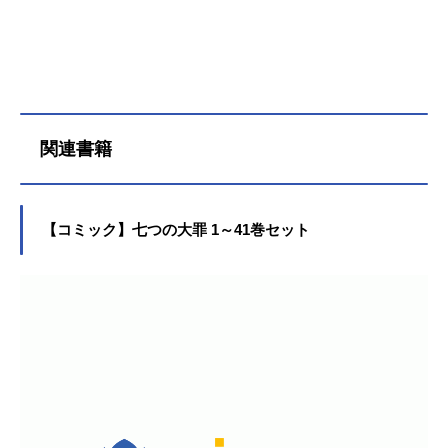
姿を現す。残虐非道な彼らからみん
に侵される母親を救うためトリスタ
妬の罪〉(サーペント・シン)ディアン
なを守るため、メリオダスたちは
ンは王国を飛び出し、デスピアスが
ヌの結婚式が執り行われようとして
〈黒の六騎士〉と激突する！作品名
居城を構えるエジンバラを目指す。
いた。祝福に包まれる式場には、
劇場版七つの大罪天空の囚われ人放
そして、新たに出会う妖精族によっ
〈強欲の罪〉(フォックス・シン)バン
送形態劇場版アニメシリーズ七つの
てトリスタン自身の運命も大きく動
と〈色欲の罪〉(ゴート・シン)ゴウセ
大罪スケジュール2018年8月18日
き出すこととなる。〈七つの大罪〉
ルの姿も。ドレスに身を包んだディ
（金）キャストメリオダス：梶裕貴
をも巻き込む、新世代の物語がいま
関連書籍
アンヌの登場で華やぐ森に、地鳴り
エリザベス：雨宮天ホーク：久野美
始まる―――。作品名七つの大罪怨
のような不気味な音が響き始め
咲ディアンヌ：悠木碧バン：鈴木
嗟のエジンバラ放送形態配信シリー
た。“『聖戦』を台無しにした〈七つ
達...
ズ七つの大罪スケジュール前編：202
の大罪〉とそれに与くみした者共を
2年12月20日（火）後編：2023年8月
【コミック】七つの大罪 1～41巻セット
罰する”平穏が訪れたはずの地に突
8日（火）Netflixにてキャストトリス
如、妖精族と巨人族の軍勢が押し寄
タン：村瀬歩妖精／ランスロット：
せる。敵陣の先頭に立つのは、かつ
内山昂輝メリオダス：梶裕貴エリザ
て姿を消した“二代目妖精王”ダリア
ベス：雨宮天バン：鈴木達央ディア
と“巨人の名工”ダブズ。...
ンヌ：悠木碧キング：福山潤ゴウセ
ル：髙木裕平トリスタン（少年
期）：小松未可子デスピアス：阿座
上洋平プリースト：興津和幸タイロ
ン：徳留慎乃佑ミニカ：小市眞琴ク
ルミル：下地紫野スタッフ原作：...