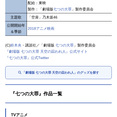
配給：東映
製作：「劇場版
七つの大罪
」製作委員会
主題歌
「空扉」乃木坂46
公開開始年
2018アニメ映画
＆季節
(C)
鈴木央
・講談社／「劇場版
七つの大罪
」製作委員会
『劇場版 七つの大罪 天空の囚われ人』公式サイト
『七つの大罪』公式Twitter
「劇場版 七つの大罪 天空の囚われ人」のグッズを探す
『七つの大罪』作品一覧
TVアニメ