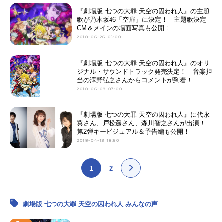
『劇場版 七つの大罪 天空の囚われ人』の主題
歌が乃木坂46「空扉」に決定！ 主題歌決定
CM＆メインの場面写真も公開！
2018-06-26 05:00
『劇場版 七つの大罪 天空の囚われ人』のオリ
ジナル・サウンドトラック発売決定！ 音楽担
当の澤野弘之さんからコメントが到着！
2018-06-09 07:00
『劇場版 七つの大罪 天空の囚われ人』に代永
翼さん、戸松遥さん、森川智之さんが出演！
第2弾キービジュアル＆予告編も公開！
2018-04-13 18:50
1
2
劇場版 七つの大罪 天空の囚われ人 みんなの声