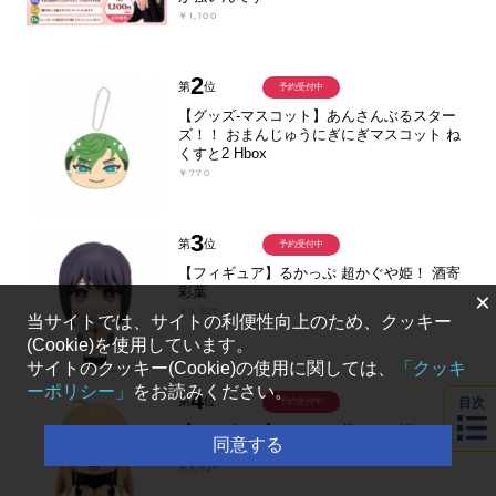
￥1,100
2
第
位
予約受付中
【グッズ-マスコット】あんさんぶるスター
ズ！！ おまんじゅうにぎにぎマスコット ね
くすと2 Hbox
￥770
3
第
位
予約受付中
【フィギュア】るかっぷ 超かぐや姫！ 酒寄
彩葉
×
￥3,927
当サイトでは、サイトの利便性向上のため、クッキー
(Cookie)を使用しています。
サイトのクッキー(Cookie)の使用に関しては、
「クッキ
ーポリシー」
をお読みください。
4
第
位
目次
予約受付中
【フィギュア】るかっぷ 超かぐや姫！ かぐ
同意する
や
￥3,927