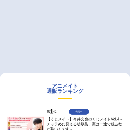
アニメイト
通販ランキング
1
第
位
発売中
【くじメイト】今井文也のくじメイトVol.4～
チャラめに見える幼馴染、実は一途で独占欲
が強いんです～