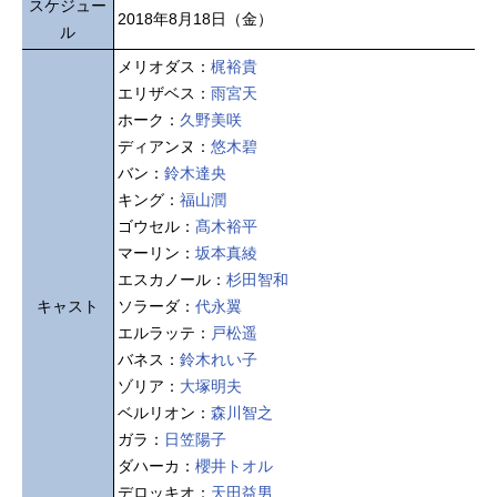
スケジュー
2018年8月18日（金）
ル
メリオダス：
梶裕貴
エリザベス：
雨宮天
ホーク：
久野美咲
ディアンヌ：
悠木碧
バン：
鈴木達央
キング：
福山潤
ゴウセル：
髙木裕平
マーリン：
坂本真綾
エスカノール：
杉田智和
キャスト
ソラーダ：
代永翼
エルラッテ：
戸松遥
バネス：
鈴木れい子
ゾリア：
大塚明夫
ベルリオン：
森川智之
ガラ：
日笠陽子
ダハーカ：
櫻井トオル
デロッキオ：
天田益男