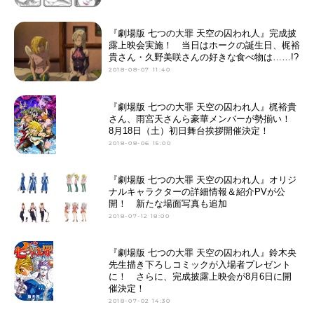
『劇場版 七つの大罪 天空の囚われ人』完成披
露上映会実施！ 当日はホークの誕生日、梶裕
貴さん・久野美咲さんの好きな食べ物は……!?
2018-08-07 11:40
『劇場版 七つの大罪 天空の囚われ人』梶裕貴
さん、雨宮天さんら豪華メンバーが勢揃い！
8月18日（土）初日舞台挨拶開催決定！
2018-08-06 15:00
『劇場版 七つの大罪 天空の囚われ人』オリジ
ナルキャラクターの詳細情報＆紹介PVが公
開！ 新たな場面写真も追加
2018-07-12 18:00
『劇場版 七つの大罪 天空の囚われ人』鈴木央
先生描き下ろしコミックが入場者プレゼント
に！ さらに、完成披露上映会が8月6日に開
催決定！
2018-07-02 14:30