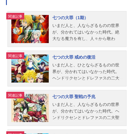
関連記事
七つの大罪（1期）
いまだ人と、人ならざるものの世界
が、分かれてはいなかった時代。絶
大なる魔力を有し、人々から敬わ
れ、時に恐れられる存在＜聖騎士＞
に守られた『リオネス王国』。王国
関連記事
七つの大罪 戒めの復活
の王女エリザベスは、たった一人国
を離れ、ある者たちを探す旅に出て
いまだ人と、ひとならざるものの世
いた。それは最強最悪の騎士団とし
界が、分かれてはいなかった時代。
て恐れられ、国を裏切り、全聖騎士
ヘンドリクセンとドレファスの二大
を敵に回した罪人たち──＜七つの大
聖騎士長の支配から王国を奪還した
罪＞。たどり着いた一軒の酒場で、
＜七つの大罪＞とエリザベス、ホー
関連記事
七つの大罪 聖戦の予兆
エリザベスは店主を名乗る少年・メ
ク。王国誕生祭も無事に終わり、リ
リオダスに出会う。それは、彼女と
オネス王国にようやく平和が訪れ
いまだ人と、人ならざるものの世界
＜七つの大罪＞たち、そして世界の
た。だが、次なる脅威の予兆は確実
が、分かれてはいなかった時代。ヘ
命運を一変させるとびきりの冒険の
に生まれつつあった――作品名七つ
ンドリクセンとドレファスの二大聖
始まりであった――！作品名七つの
の大罪戒めの復活放送形態TVアニメ
騎士長の支配から王国を奪還した＜
大罪（1期）放送形態TVアニメシリ
シリーズ七つの大罪スケジュール201
七つの大罪＞とエリザベス、ホー