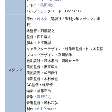
アトラ：
黒田崇矢
パンプ：シルクロード（Fischer's）
原作：
鈴木央
（講談社「週刊少年マガジン」連
載）
総監督：阿部記之
監督：西片康人
脚本：上江洲誠
キャラクターデザイン・総作画監督：佐々木啓悟
プロップデザイン：宮川治雄
色彩設計：茂木孝浩 岡崎奈々子
美術監督：伊東広道
スタッフ
美術設定：成田偉保
撮影監督：木村俊也
CG監督：軽部優
編集：後藤正浩
音楽：
澤野弘之
音響監督：若林和弘
制作：
A-1 Pictures