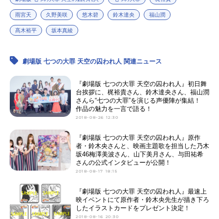
雨宮天
久野美咲
悠木碧
鈴木達央
福山潤
髙木裕平
坂本真綾
劇場版 七つの大罪 天空の囚われ人 関連ニュース
『劇場版 七つの大罪 天空の囚われ人』初日舞
台挨拶に、梶裕貴さん、鈴木達央さん、福山潤
さんら“七つの大罪”を演じる声優陣が集結！
作品の魅力を一言で語る！
2018-08-26 12:30
『劇場版 七つの大罪 天空の囚われ人』原作
者・鈴木央さんと、映画主題歌を担当した乃木
坂46梅澤美波さん、山下美月さん、与田祐希
さんの公式インタビューが公開！
2018-08-17 18:15
『劇場版 七つの大罪 天空の囚われ人』最速上
映イベントにて原作者・鈴木央先生が描き下ろ
したイラストカードをプレゼント決定！
2018-08-16 20:30