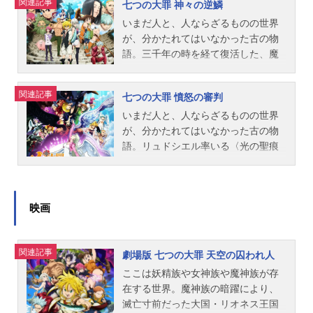
関連記事
七つの大罪 神々の逆鱗
ーズ七つの大罪スケジュール2014年
8年1月6日（土）～2018年6月30日
ク。王国誕生祭も無事に終わり、リ
10月5日（日）～2015年3月29日
（土）TBSほか話数全24話キャスト
オネス王国にようやく平和が訪れ
いまだ人と、人ならざるものの世界
（日）TBS系列ほか話数全24話キャ
メリオダス：梶裕貴エリザベス：雨
た。だが、次なる脅威の予兆は、確
が、分かたれてはいなかった古の物
ストメリオダス：梶裕貴エリザベ
宮天ホーク：久野美咲ディアンヌ：
実に生まれつつあった。そんな気配
語。三千年の時を経て復活した、魔
ス：雨宮天ホーク：久野美咲ディア
悠木碧バン：鈴木達央キング：福山
を感じてか感じていないのか、＜七
神族の精鋭〈十戒〉との戦いに〈七
ンヌ：悠木碧バン：鈴木達央キン
潤ゴウセル：髙木裕平マーリン：坂
つの大罪＞たちはようやく訪れた日
つの大罪〉は敗れ、メリオダスは死
関連記事
七つの大罪 憤怒の審判
グ：福山潤ゴウセル：髙木裕平ギル
本真綾ギルサンダー：宮野真守ハウ
常を満喫していた。しかし、彼らの
んだ。そして、ブリタニアには暗黒
サンダー：宮野真守スタッフ原作：
ザー：木村良平グリアモール：櫻井
日常が普通で済むはずはなく...。こ
の時代が訪れる。ディアンヌ、キン
いまだ人と、人ならざるものの世界
鈴木央（講談社「週刊少年マガジ
孝宏エスカノール：杉田智和マトロ
れは、＜七つの大罪＞が次なる戦い
グも行方不明の中、リオネス王国に
が、分かたれてはいなかった古の物
ン」連載）監督：岡村天斎シリーズ
ーナ：佐藤利奈ゼルドリス：梶裕貴
に向かうまでの、つかの間の日々を
迫る〈十戒〉の魔の手。エスカノー
語。リュドシエル率いる〈光の聖痕
構成：菅正太郎脚本：菅正太郎 花
エスタロッサ：東地宏樹ガラン：岩
描いたスペシャルな物語である！作
ルがエスタロッサを退けるも劣勢は
（スティグマ）〉と魔神族による聖
田十輝 綾奈ゆにこキャラクターデ
崎ひろしメラスキュラ：M・A・Oド
品名七つの大罪聖戦の予兆放送形態T
続く。そして、エリザベスが窮地に
戦は、ブリタニア全土を巻き込み激
ザイン：佐々木啓悟サブキャラクタ
ロール：小野大輔グロキシニア：小
Vアニメシリーズ七つの大罪スケジュ
陥ったその時、圧倒的な力を取り戻
化。3つの戒禁を取り込んだエスタロ
ーデザイン：小松麻美総作画監督：
林裕介モンスピート：津田健次郎デ
ール2016年8月28日（日）～2016年
したメリオダスが煉獄より復活を果
ッサは暴走し、エリザベスを連れ去
映画
佐々木啓悟 小松麻美アクション設
リエリ：高垣彩陽グレイロード：遊
9月18日（日）TBSほか話数全4話キ
たす。〈十戒〉のグレイロードとフ
った。キング、ゴウセル、ホーク、
計：諸貫哲朗...
佐浩二フラウドリン：小西克幸スタ
ャストメリオダス：梶裕貴エリザベ
ラウドリンは討たれリオネス王国は
そしてサリエルとタルミエルはその
関連記事
ッフ原作：鈴木央（講談社「週刊少
ス：雨宮天ホーク：久野美咲ディア
守られた。復旧する建物。しかし、
後を追い、天空演舞場跡へとたどり
劇場版 七つの大罪 天空の囚われ人
年マガジン」連載）監督：古田丈司
ンヌ：悠木碧バン：鈴木達央キン
人々の恐怖に傷ついた心は癒えな
着く。一方、キャメロット城では、
ここは妖精族や女神族や魔神族が存
副監督：田中智也シリーズ構成：吉
グ：福山潤ゴウセル：髙木裕平マー
い。そして、力を取り戻した事でメ
新たなる魔神王になると決めたメリ
在する世界。魔神族の暗躍により、
岡たかをキャラクターデザイン：戸
リン：坂本真綾ギルサンダー：宮野
リオダスは最凶の魔神と呼ばれた時
オダスが、暗黒領域の繭の中で着々
滅亡寸前だった大国・リオネス王国