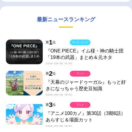
最新ニュースランキング
1
第
位
マンガ・ラノベ
『ONE PIECE』イム様・神の騎士団
「19本の武器」まとめ＆元ネタ
2026-08-06 16:30
2
第
位
アニメ
『天幕のジャードゥーガル』もっと好
きになっちゃう歴史豆知識
2026-08-06 18:30
3
第
位
アニメ
『アニメ100カノ』第30話（3期6話）
あらすじ＆場面カット
2026-08-06 18:55