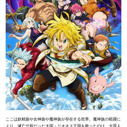
ここは妖精族や女神族や魔神族が存在する世界。魔神族の暗躍に
より、滅亡寸前だった大国・リオネス王国を救ったのは、大罪人