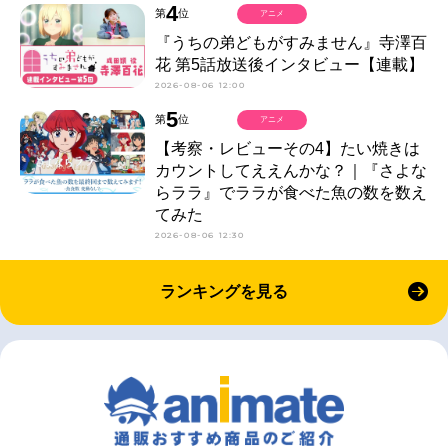
4
第
位
アニメ
『うちの弟どもがすみません』寺澤百
花 第5話放送後インタビュー【連載】
2026-08-06 12:00
5
第
位
アニメ
【考察・レビューその4】たい焼きは
カウントしてええんかな？｜『さよな
らララ』でララが食べた魚の数を数え
てみた
2026-08-06 12:30
ランキングを見る