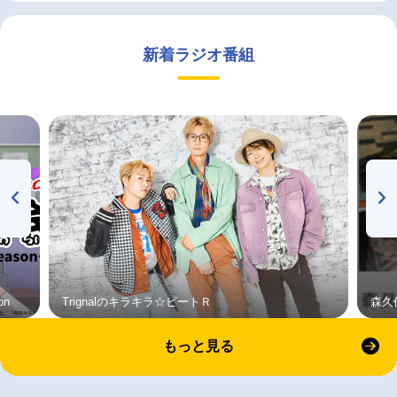
新着ラジオ番組
on
Trignalのキラキラ☆ビートＲ
森久
もっと見る