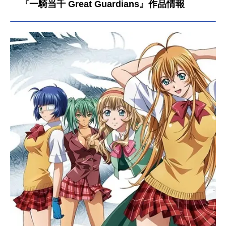
『一騎当千 Great Guardians』作品情報
操をリーダーとする許昌学院、孫策
率いる南陽学院、そして劉備の成都
学園が台頭してきている。｢それ｣
が、関東の地にもたらされたとき、
新たな闘士たちの伝説が胎動を始め
ようとしていた・・・・・作品名一
騎当千DragonDestiny放送形態TVア
ニメシリーズ一騎当千スケジュール2
007年2月26日（月）～2007年5月14
日（月）AT-Xほか話数全12話キャス
ト孫策伯符：浅野真澄呂蒙子明：甲
斐田裕子劉備玄徳：真堂圭関羽雲
長：生天目仁美張飛益徳：茅原実
里...