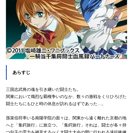
蒙子明：甲斐田裕子周瑜公瑾：日野
聡劉備玄徳：真堂圭関羽雲長：生天
目仁美張飛益徳：茅原実里諸葛亮孔
明：門脇舞（門脇舞以）趙雲子龍：
浅川悠馬超孟起：遠藤綾孟獲：田中
敦子孟...
あらすじ
三国志武将の魂を引き継いだ闘士たち。
関東において熾烈な覇権争いのなか、数々の激戦をくりひろげた
闘士たちにもひと時の休息が訪れるはずであった…。
孫策伯符率いる南陽学院の面々は、関東から遠く離れた京都の地
へと「集鍔旅行」に旅立つ。「集鍔旅行」それは、闘士が各々持
つ勾玉の霊力を補充するべく大闘士大会の間に行われる遠征修練