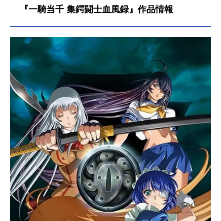
するひとつの影――。数日後、許昌
『一騎当千 集鍔闘士血風録』作品情報
学院に上半身ジャージ姿でリュック
を背負い、髪をアップに束ねた一人
の女子高生が向かっていた。許昌学
院に着いた彼女は、たむろしている
闘士に尋ねる。｢お兄サン、退屈して
んの?だったらアタシとヤル?｣油断し
ている闘士たちを倒し、曹操のもと
へ案内するよう詰め寄る少女。次々
と現れる許昌の闘士を薙ぎ倒しなが
ら放送室を占拠した彼女は名乗っ
た。｢ボクは涼州高校一年、馬超孟起!
ボクと勝負しろ、曹操孟徳!!｣闘士た
ちの運命の歯車が再び動き始めた
今、新たな戦いの幕が上がる――!作
品名一騎当千XTREMEXECUTOR放
送形態TVアニメシリーズ一騎当千ス
ケジュール2010年3月26日（金）～2
010年6月11日（金）AT-Xほか話数全
12話キャスト孫策伯符：浅野真澄呂