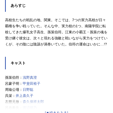
あらすじ
高校生たちの戦乱の地、関東。そこでは、7つの実力高校が日々
覇権を争い戦っていた。そんな中、実力校の1つ、南陽学院に転
校してきた爆乳女子高生、孫策伯符。江東の小覇王・孫策の魂を
受け継ぐ彼女は、次々と現れる強敵と戦いながら実力をつけてい
くが、その陰には陰謀が渦巻いていた。伯符の運命はいかに…!?
キャスト
孫策伯符：
浅野真澄
呂蒙子明：
甲斐田裕子
周瑜公瑾：
日野聡
呉栄：
井上喜久子
左慈元放：
森久保祥太郎
呂布奉先：
渡辺明乃