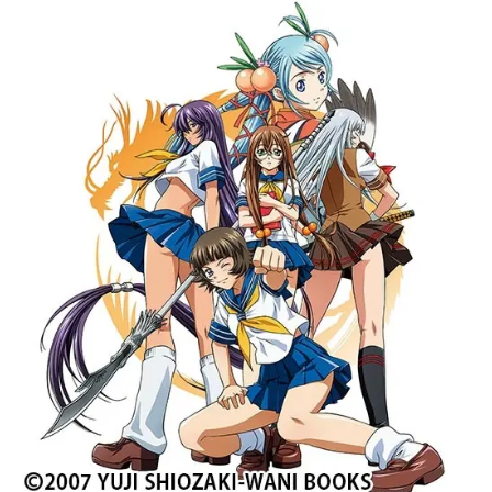
ル2003年7月30日（金）～10月22日
（金）AT-Xほか話数13話キャスト孫
策伯符：浅野真澄呂蒙子明：甲斐田
裕子周瑜公瑾：日野聡呉栄：井上喜
久子左慈元放：森久保祥太郎呂布奉
先：渡辺明乃干吉：小林由美子董卓
仲穎：浪川大輔楽就：飯島肇甘寧興
覇：上田陽司太史慈子義：三宅健太
スタッフ監督：渡部高志シリーズ構
成・脚本：吉岡たかをキャラクター
デザイン：長谷川眞也総作画監督：
和田崇アクション監修：中矢雅樹美
術監督：廣瀬義憲色彩設定：安藤智
美撮影監督：福世晋吾 鈴木洋平編
集：西山茂音楽：元倉宏 ProjectIKK
I音楽プロデューサー：折本雄一 竹
脇隆音響監督：高橋剛製作プロデュ
ーサー：田中茂裕 安藤摂 黒岩秀
之プロデューサー：大澤信博 松倉
友二プロデュース：ジェンコアニメ