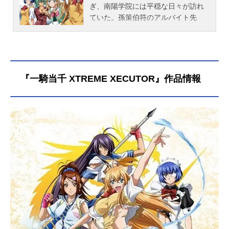
ぎ、南陽学院には平穏な日々が訪れ
ていた。孫策伯符のアルバイト先
に、劉備玄徳たちが客として現れ
る。そしてなぜかドタバタと一触即
発の危機に!?すると…｢孫子曰く!｣騒
然とした場が一瞬にして静まり返
り、凛として現れる一人の可憐な少
『一騎当千 XTREME XECUTOR』作品情報
女。彼女こそ孫策の妹、孫権仲謀で
あった。作品名一騎当千GreatGuardi
ans放送形態TVアニメシリーズ一騎
当千スケジュール2008年6月11日
（水）～2008年8月27日（水）AT-X
ほか話数全12話キャスト孫策伯符：
浅野真澄呂蒙子明：甲斐田裕子呂布
奉先：渡辺明乃孫権仲謀：堀江由衣
劉備玄徳：真堂圭関羽雲長：生天目
仁美張飛益徳：茅原実里諸葛亮孔
明：門脇舞（門脇舞以）趙雲子龍：
浅川悠呉栄：井上喜久子スタッフ監
督：大畑晃一副監督：イワナガアキ