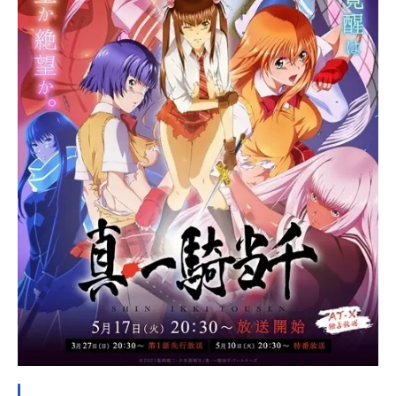
孟徳：赤城進夏侯惇元譲：阪口周平
許褚仲康：武田華曹仁子孝：斎藤千
和卑弥呼：たかはし智秋柳生三厳：
田辺留依源九郎義経：巽悠衣子蘆屋
道満：五十嵐裕美新免武蔵：小清水
亜美紫虚上人：江川央生易斎：井上
ほの花難斎：高橋未奈美虎徹：伊藤
静孫権仲謀：大橋彩香スタッフ総監
督：渡部高志監督：サトウ光敏シリ
ーズ構成：本田雅也キャラクターデ
ザイン：りんしんアニメーション制
作：アームスプロデュース：ジェン
コ主題歌「紅の光暁」榊原ゆい(C)塩
崎雄二・少年画報社/一騎当千WWパ
ー...