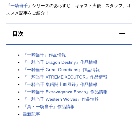
『
一騎当千
』シリーズのあらすじ、キャスト声優、スタッフ、オ
アニメ映画一覧
実写化映画一覧
ススメ記事をご紹介！
今期アニメ曜日別一覧
目次
春アニメ
夏アニメ
秋アニメ
冬アニメ
『一騎当千』作品情報
『一騎当千 Dragon Destiny』作品情報
男性声優/女性声優一覧
『一騎当千 Great Guardians』作品情報
『一騎当千 XTREME XECUTOR』作品情報
FOLLOW US
『一騎当千 集鍔闘士血風録』作品情報
『一騎当千 Extravaganza Epoch』作品情報
『一騎当千 Western Wolves』作品情報
『真・一騎当千』作品情報
最新記事