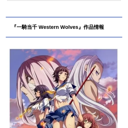
宿命に導かれ新たな戦いのステージ
へ！作品名一騎当千ExtravaganzaEp
och放送形態OVAシリーズ一騎当千ス
ケジュール2015年2月25日発売【TV
『一騎当千 Western Wolves』作品情報
放送】2014年12月21日（日）～201
4年12月28日（日）AT-Xほか話数全2
話キャスト孫策伯符：浅野真澄呂蒙
子明：甲斐田裕子劉備玄徳：真堂圭
関羽雲長：生天目仁美張飛益徳：茅
原実里諸葛亮孔明：門脇舞以趙雲子
龍：浅川悠許褚仲康：武田華曹仁子
孝：斎藤千和周瑜公瑾：日野聡夏侯
惇元譲：阪口周平柳生三厳：田辺留
依源九郎義経：巽悠衣子武蔵坊弁
慶：日笠陽子卑弥呼：たかはし智秋
宝蔵院胤舜：石川英郎スタッフ総監
督：渡部高志監督：サトウ光敏シリ
ーズ構成・脚本：本田雅也キャラク
ターデザイン・総作画監督：りんし
ん総作画監督：桜井正明アクション