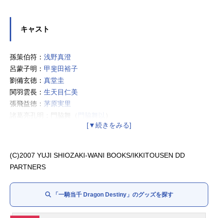
キャスト
孫策伯符：
浅野真澄
呂蒙子明：
甲斐田裕子
劉備玄徳：
真堂圭
関羽雲長：
生天目仁美
張飛益徳：
茅原実里
諸葛亮孔明：門脇舞（
門脇舞以
）
趙雲子龍：
浅川悠
曹操孟徳：赤城進
夏侯惇元譲：
阪口周平
(C)2007 YUJI SHIOZAKI-WANI BOOKS/IKKITOUSEN DD
郭嘉奉孝：藤本隆行
PARTNERS
賈?文和：
河原木志穂
夏侯淵妙才：
喜多村英梨
「一騎当千 Dragon Destiny」のグッズを探す
周瑜公瑾：
日野聡
左慈元放：
遊佐浩二