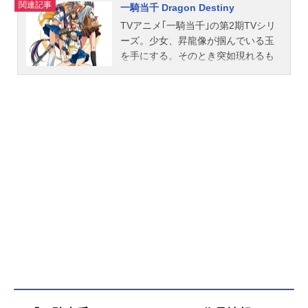
呉栄：
井上喜久子
関連記事
一騎当千 Dragon Destiny
TVアニメ｢一騎当千｣の第2期TVシリ
ーズ。少女、昇龍像が掴んでいる玉
を手にする。そのとき突如現れるも
う一人の女闘士、夏候淵妙才。彼女
も玉を求めてやってきたのだった。
夏候淵｢それが貴様の手に負える代物
ではないことは、自覚しておろう。
呂蒙子明!｣。その少女こそ、南陽の闘
士呂蒙子明であった。乱立するネオ
ン看板を跳躍し、玉を持った呂蒙を
追う夏候淵。追い詰められる呂蒙。
夏候淵の激しい攻撃に服をズタズタ
にされながらも、逃げる呂蒙であっ
た。龍玉を孫策伯符のもとに届ける
為に。勾玉を持つ｢闘士｣と呼ばれる
学生同士が覇権を争う地、関東。関
東を統べていた洛陽高校の董卓亡き
後、関東は群雄が割拠する混乱の時
代になっていた。その混乱の中、曹