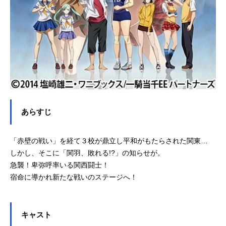
野真澄呂蒙子明：甲斐田裕子周瑜公
瑾：日野聡劉備玄徳：真堂圭関羽雲
長：生天目仁美張飛益徳：茅原実里
諸葛亮孔明：門脇舞以趙雲子龍：浅
川...
あらすじ
「赤壁の戦い」を経て３校が鼎立し平和がもたらされた関東…
しかし、そこに「関羽、敗れる!?」の知らせが。
急襲！卑弥呼率いる関西闘士！
宿命に導かれ新たな戦いのステージへ！
キャスト