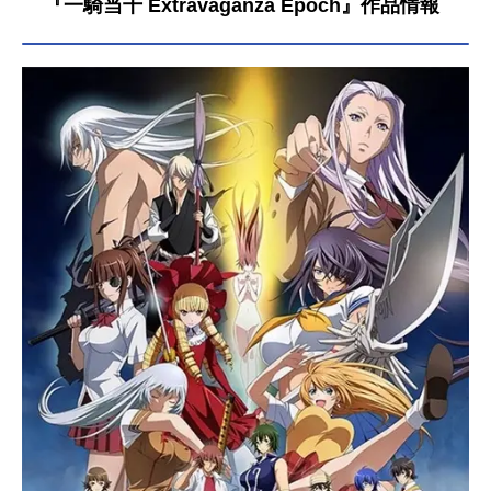
『一騎当千 Extravaganza Epoch』作品情報
各々持つ勾玉の霊力を補充するべく
大闘士大会の間に行われる遠征修練
の事である。国内最大の霊的都市で
ある京都には、日本の戦国武将の魂
を受け継ぐ闘士がおり、彼らが勾玉
の代わりに持つ「刀の鍔」を集める
事により勾玉の霊力を補充する事が
出来るのといわれていた。新幹線で
京都についた南陽学院の一行。しか
し、そこで偶然出くわしたのは、ラ
イバル校の劉備率いる成都学園、曹
操率いる許昌学院だった！期せずし
て、京都駅を舞台に始まってしまっ
た乱闘。そこに鍔を持った京都の闘
士までが加わり、混乱の集鍔旅行が
幕を開け、闘士たちの闘いは新たな
るステージへ！作品名一騎当千集鍔
闘士血風録放送形態OVAシリーズ一
騎当千スケジュール2012年2月22日
（水）話数1話キャスト孫策伯符：浅