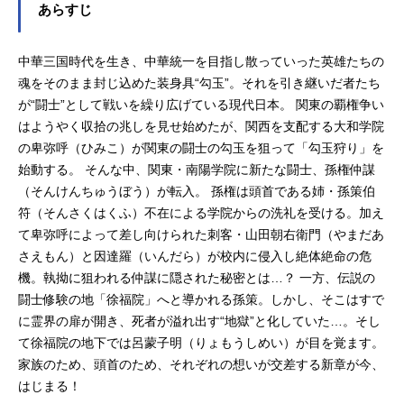
あらすじ
中華三国時代を生き、中華統一を目指し散っていった英雄たちの
魂をそのまま封じ込めた装身具“勾玉”。それを引き継いだ者たち
が“闘士”として戦いを繰り広げている現代日本。 関東の覇権争い
はようやく収拾の兆しを見せ始めたが、関西を支配する大和学院
の卑弥呼（ひみこ）が関東の闘士の勾玉を狙って「勾玉狩り」を
始動する。 そんな中、関東・南陽学院に新たな闘士、孫権仲謀
（そんけんちゅうぼう）が転入。 孫権は頭首である姉・孫策伯
符（そんさくはくふ）不在による学院からの洗礼を受ける。加え
て卑弥呼によって差し向けられた刺客・山田朝右衛門（やまだあ
さえもん）と因達羅（いんだら）が校内に侵入し絶体絶命の危
機。執拗に狙われる仲謀に隠された秘密とは…？ 一方、伝説の
闘士修験の地「徐福院」へと導かれる孫策。しかし、そこはすで
に霊界の扉が開き、死者が溢れ出す“地獄”と化していた…。そし
て徐福院の地下では呂蒙子明（りょもうしめい）が目を覚ます。
家族のため、頭首のため、それぞれの想いが交差する新章が今、
はじまる！