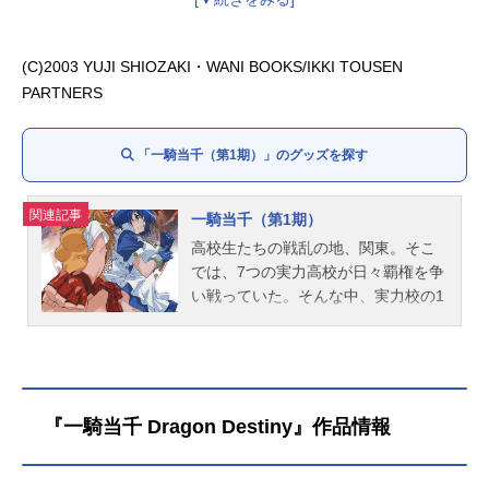
干吉：
小林由美子
董卓仲穎：
浪川大輔
楽就：
飯島肇
(C)2003 YUJI SHIOZAKI・WANI BOOKS/IKKI TOUSEN
甘寧興覇：上田陽司
PARTNERS
太史慈子義：
三宅健太
「一騎当千（第1期）」のグッズを探す
関連記事
一騎当千（第1期）
高校生たちの戦乱の地、関東。そこ
では、7つの実力高校が日々覇権を争
い戦っていた。そんな中、実力校の1
つ、南陽学院に転校してきた爆乳女
子高生、孫策伯符。江東の小覇王・
孫策の魂を受け継ぐ彼女は、次々と
現れる強敵と戦いながら実力をつけ
ていくが、その陰には陰謀が渦巻い
『一騎当千 Dragon Destiny』作品情報
ていた。伯符の運命はいかに…!?作
品名一騎当千（第1期）放送形態TV
アニメシリーズ一騎当千スケジュー