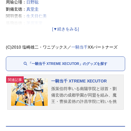
周瑜公瑾：
日野聡
劉備玄徳：
真堂圭
関羽雲長：
生天目仁美
張飛益徳：
茅原実里
諸葛亮孔明：門脇舞（
門脇舞以
）
趙雲子龍：
浅川悠
馬超孟起：
遠藤綾
(C)2010 塩崎雄二・ワニブックス／
一騎当千
XXパートナーズ
孟獲：
田中敦子
孟優：
豊口めぐみ
「一騎当千 XTREME XECUTOR」のグッズを探す
呉栄：
井上喜久子
関連記事
一騎当千 XTREME XECUTOR
孫策伯符率いる南陽学院と頭首・劉
備玄徳の成都学園が同盟を組み、魔
王・曹操孟徳の許昌学院に戦いを挑
んだ｢赤壁の戦い｣。それは孫策たち
の勝利に終わり、魔王の魂も闇の世
界へと消え去った。だが戦いの跡
地、誰もいなくなった廃工場に復活