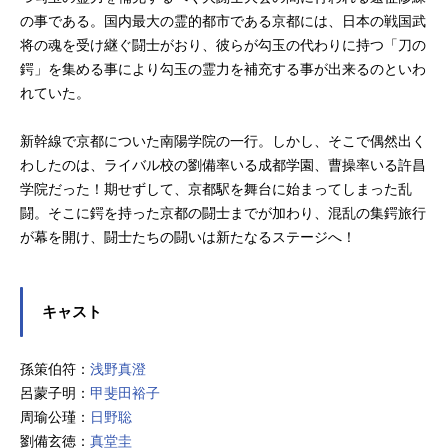
の事である。国内最大の霊的都市である京都には、日本の戦国武
将の魂を受け継ぐ闘士がおり、彼らが勾玉の代わりに持つ「刀の
鍔」を集める事により勾玉の霊力を補充する事が出来るのといわ
れていた。
新幹線で京都についた南陽学院の一行。しかし、そこで偶然出く
わしたのは、ライバル校の劉備率いる成都学園、曹操率いる許昌
学院だった！期せずして、京都駅を舞台に始まってしまった乱
闘。そこに鍔を持った京都の闘士までが加わり、混乱の集鍔旅行
が幕を開け、闘士たちの闘いは新たなるステージへ！
キャスト
孫策伯符：
浅野真澄
呂蒙子明：
甲斐田裕子
周瑜公瑾：
日野聡
劉備玄徳：
真堂圭