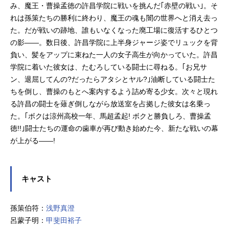
み、魔王・曹操孟徳の許昌学院に戦いを挑んだ｢赤壁の戦い｣。そ
れは孫策たちの勝利に終わり、魔王の魂も闇の世界へと消え去っ
た。だが戦いの跡地、誰もいなくなった廃工場に復活するひとつ
の影――。数日後、許昌学院に上半身ジャージ姿でリュックを背
負い、髪をアップに束ねた一人の女子高生が向かっていた。許昌
学院に着いた彼女は、たむろしている闘士に尋ねる。｢お兄サ
ン、退屈してんの?だったらアタシとヤル?｣油断している闘士た
ちを倒し、曹操のもとへ案内するよう詰め寄る少女。次々と現れ
る許昌の闘士を薙ぎ倒しながら放送室を占拠した彼女は名乗っ
た。｢ボクは涼州高校一年、馬超孟起! ボクと勝負しろ、曹操孟
徳!!｣闘士たちの運命の歯車が再び動き始めた今、新たな戦いの幕
が上がる――!
キャスト
孫策伯符：
浅野真澄
呂蒙子明：
甲斐田裕子