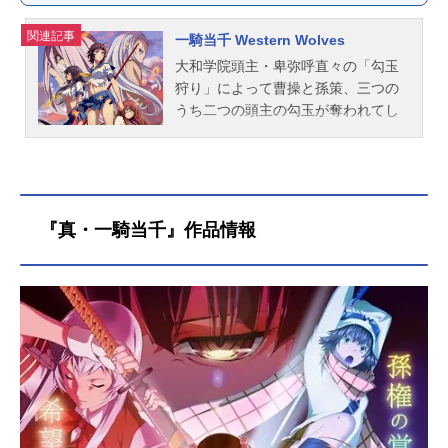
卑弥呼：
たかはし智秋
柳生三厳：
田辺留依
関連記事
一騎当千 Western Wolves
源九郎義経：
巽悠衣子
大和学院頭主・卑弥呼直々の「勾玉
蘆屋道満：
五十嵐裕美
狩り」によって曹操と孫策、三つの
新免武蔵：
小清水亜美
うち二つの頭主の勾玉が奪われてし
紫虚上人：
江川央生
まう。傷ついた仲間を守るため・奪
易斎：
井上ほの花
われた勾玉を奪還するため、許昌・
南陽・成都の闘士たちは敵地・大和
難斎：
高橋未奈美
学院へとむかう事に。束の間の高校
虎徹：
伊藤静
生らしいひとときに修学旅行気分に
孫権仲謀：
大橋彩香
『真・一騎当千』作品情報
浸る一同だったが、宿泊先の旅館で
敵の刺客、関西闘士・蘆谷道満の襲
撃を受ける――！作品名一騎当千We
sternWolves放送形態OVAシリーズ一
騎当千スケジュール2019年話数全3
話キャスト孫策伯符：浅野真澄周瑜
公瑾：日野聡呂蒙子明：甲斐田裕子
劉備玄徳：真堂圭関羽雲長：生天目
仁美張飛益徳：茅原実里諸葛亮孔
明：門脇舞以趙雲子龍：浅川悠曹操