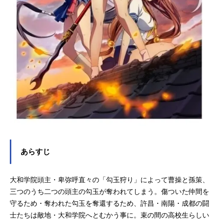
監修：宮田奈保美色彩設計：西尾総
子美術監督：李書九美術設定：姜美
香撮影監督：宮坂凌平音響監督：清
水勝則音響効果：中原隆太音楽：高
梨康治音楽制作：KADOKAWAプロデ
ュース：GENKOアニメーション制
作：Arms（アームス）製作：一騎当
千WWパートナーズ主題歌「Endless
Fighter...
あらすじ
大和学院頭主・卑弥呼直々の「勾玉狩り」によって曹操と孫策、
三つのうち二つの頭主の勾玉が奪われてしまう。傷ついた仲間を
守るため・奪われた勾玉を奪還するため、許昌・南陽・成都の闘
士たちは敵地・大和学院へとむかう事に。束の間の高校生らしい