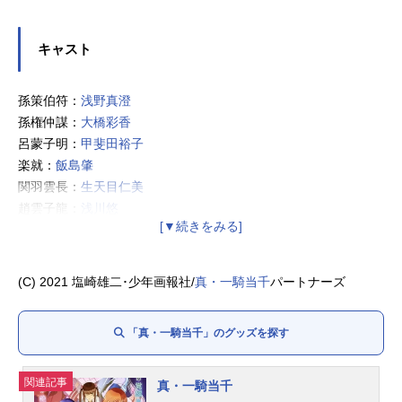
キャスト
孫策伯符：
浅野真澄
孫権仲謀：
大橋彩香
呂蒙子明：
甲斐田裕子
楽就：
飯島肇
関羽雲長：
生天目仁美
趙雲子龍：
浅川悠
諸葛亮孔明：
門脇舞以
呂布奉先：
渡辺明乃
魯粛子敬：
小林沙苗
(C) 2021 塩崎雄二･少年画報社/
真・一騎当千
パートナーズ
于吉：
小林由美子
卑弥呼：
たかはし智秋
「真・一騎当千」のグッズを探す
山田朝右衛門：
種﨑敦美
因達羅：
沼倉愛美
佐々木巌流：
矢作紗友里
関連記事
真・一騎当千
楠木多聞丸：
伊瀬茉莉也