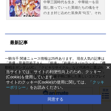
中華三国時代を生き、中華統一を目
指し散っていった英雄たちの魂をそ
のまま封じ込めた装身具“勾玉”。それ
を引き継いだ者たちが“闘士”として戦
いを繰り広げている現代日本。関東
の覇権争いはようやく収拾の兆しを
見せ始めたが、関西を支配する大和
学院の卑弥呼（ひみこ）が関東の闘
最新記事
士の勾玉を狙って「勾玉狩り」を始
動する。そんな中、関東・南陽学院
に新たな闘士、孫権仲謀（そんけん
一騎当千 関連ニュース情報は25件あります。 現在人気の記事は
ちゅうぼう）が転入。孫権は頭首で
「声優・甲斐田裕子さん、『銀魂』『約束のネバーランド』『機
×
動戦士ガンダムUC』『クビキリサイクル』など代表作に選ばれ
ある姉・孫策伯符（そんさくはく
当サイトでは、サイトの利便性向上のため、クッキー
たのは？ − アニメキャラクター代表作まとめ」や「『一騎当千』
ふ）不在による学院からの洗礼を受
コスプレ特集！ 関羽雲長、呂蒙子明に扮した美しいコスプレイ
(Cookie)を使用しています。
ける。加えて卑弥呼によって差し向
ヤーさんをご紹介！」です。
サイトのクッキー(Cookie)の使用に関しては、
「クッキ
けられた刺客・山田朝右衛門（やま
ーポリシー」
をお読みください。
だあさえもん）と因達羅（いんだ
目次
ら）が校内に侵入し絶体絶命の危
同意する
機。執拗に狙われる仲謀に隠された
秘密とは…？一方、伝説の闘士修験
の地「徐福院」へと導かれる孫策。