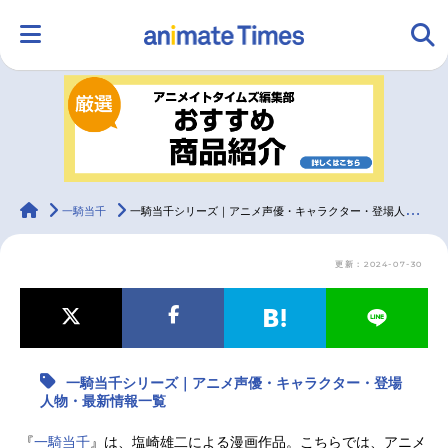
HOME
ランキング
アニメ
声優
ラジオ
みんなの声
グッズ
映画
animateTimes
一騎当千
一騎当千シリーズ｜アニメ声優・キャラクター・登場人物・最新情報一覧
更新：2024-07-30
マンガ・ラノベ
ゲーム・アプリ
音楽
コスプレ
2.5次元
配信・Vtuber
トレンド
無料マンガ
一騎当千シリーズ｜アニメ声優・キャラクター・登場
最新記事一覧
人物・最新情報一覧
アニメ記事一覧
声優記事一覧
『
一騎当千
』は、塩崎雄二による漫画作品。こちらでは、アニメ