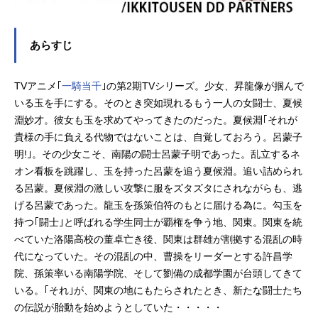
ーション制作：J.C.STAFF製作...
あらすじ
TVアニメ｢
一騎当千
｣の第2期TVシリーズ。少女、昇龍像が掴んで
いる玉を手にする。そのとき突如現れるもう一人の女闘士、夏候
淵妙才。彼女も玉を求めてやってきたのだった。夏候淵｢それが
貴様の手に負える代物ではないことは、自覚しておろう。呂蒙子
明!｣。その少女こそ、南陽の闘士呂蒙子明であった。乱立するネ
オン看板を跳躍し、玉を持った呂蒙を追う夏候淵。追い詰められ
る呂蒙。夏候淵の激しい攻撃に服をズタズタにされながらも、逃
げる呂蒙であった。龍玉を孫策伯符のもとに届ける為に。勾玉を
持つ｢闘士｣と呼ばれる学生同士が覇権を争う地、関東。関東を統
べていた洛陽高校の董卓亡き後、関東は群雄が割拠する混乱の時
代になっていた。その混乱の中、曹操をリーダーとする許昌学
院、孫策率いる南陽学院、そして劉備の成都学園が台頭してきて
いる。｢それ｣が、関東の地にもたらされたとき、新たな闘士たち
の伝説が胎動を始めようとしていた・・・・・