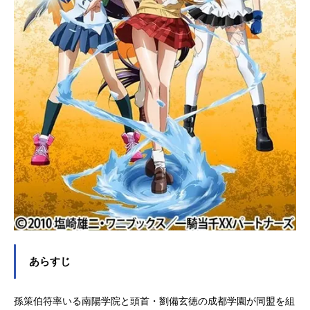
ラシリーズ構成：赤星政尚キャラク
ターデザイン・総作画監督：りんし
んキーアニメーター：阿部望美術監
督：池田繁美色彩設計：中田亮大撮
影監督：池上伸治編集：田熊純音響
監督：清水勝則音楽：高梨康治音楽
プロデューサー：篠原一雄プロデュ
ーサー：田中信作 臼井久人 三上
康博 畠山拓郎 越中おさむプロデ
ュース：GENCOアニメーション制
作：アームス製作：一騎当千GGパー
トナーズ公開開...
あらすじ
孫策伯符率いる南陽学院と頭首・劉備玄徳の成都学園が同盟を組