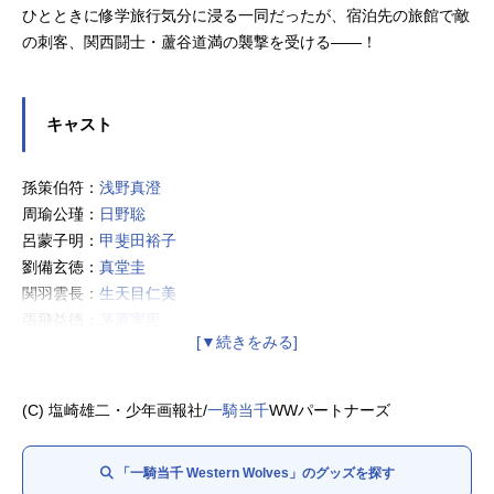
ひとときに修学旅行気分に浸る一同だったが、宿泊先の旅館で敵
の刺客、関西闘士・蘆谷道満の襲撃を受ける――！
キャスト
孫策伯符：
浅野真澄
周瑜公瑾：
日野聡
呂蒙子明：
甲斐田裕子
劉備玄徳：
真堂圭
関羽雲長：
生天目仁美
張飛益徳：
茅原実里
諸葛亮孔明：
門脇舞以
趙雲子龍：
浅川悠
曹操孟徳：赤城進
(C) 塩崎雄二・少年画報社/
一騎当千
WWパートナーズ
夏侯惇元譲：
阪口周平
許褚仲康：
武田華
「一騎当千 Western Wolves」のグッズを探す
曹仁子孝：
斎藤千和