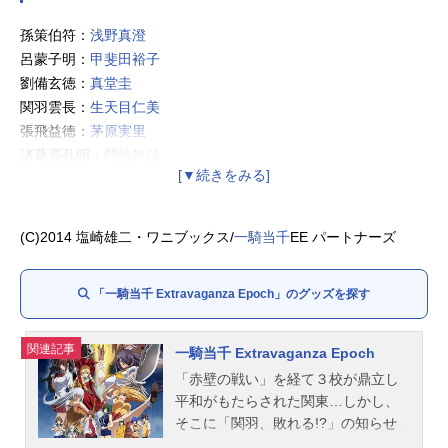
孫策伯符：
浅野真澄
呂蒙子明：
甲斐田裕子
劉備玄徳：
真堂圭
関羽雲長：
生天目仁美
張飛益徳：
茅原実里
諸葛亮孔明：
門脇舞以
趙雲子龍：
浅川悠
許褚仲康：
武田華
曹仁子孝：
斎藤千和
(C)2014 塩崎雄二・ワニブックス/
一騎当千
EE パートナーズ
周瑜公瑾：
日野聡
夏侯惇元譲：
阪口周平
「一騎当千 Extravaganza Epoch」のグッズを探す
柳生三厳：
田辺留依
源九郎義経：
巽悠衣子
武蔵坊弁慶：
日笠陽子
関連記事
一騎当千 Extravaganza Epoch
卑弥呼：
たかはし智秋
「赤壁の戦い」を経て３校が鼎立し
宝蔵院胤舜：
石川英郎
平和がもたらされた関東…しかし、
そこに「関羽、敗れる!?」の知らせ
が。急襲！卑弥呼率いる関西闘士！