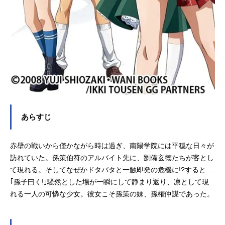
あらすじ
赤壁の戦いから僅かながら時は過ぎ、南陽学院には平穏な日々が
訪れていた。孫策伯符のアルバイト先に、劉備玄徳たちが客とし
て現れる。そしてなぜかドタバタと一触即発の危機に!?すると…
｢孫子曰く!｣騒然とした場が一瞬にして静まり返り、凛として現
れる一人の可憐な少女。彼女こそ孫策の妹、孫権仲謀であった。