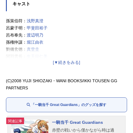
キャスト
孫策伯符：
浅野真澄
呂蒙子明：
甲斐田裕子
呂布奉先：
渡辺明乃
孫権仲謀：
堀江由衣
劉備玄徳：
真堂圭
関羽雲長：
生天目仁美
張飛益徳：
茅原実里
諸葛亮孔明：門脇舞（
門脇舞以
）
趙雲子龍：
浅川悠
(C)2008 YUJI SHIOZAKI・WANI BOOKS/IKKI TOUSEN GG
呉栄：
井上喜久子
PARTNERS
「一騎当千 Great Guardians」のグッズを探す
関連記事
一騎当千 Great Guardians
赤壁の戦いから僅かながら時は過