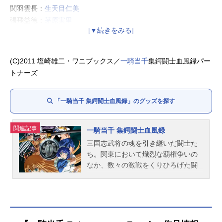
関羽雲長：
生天目仁美
張飛益徳：
茅原実里
諸葛亮孔明：
門脇舞以
趙雲子龍：
浅川悠
陸遜伯言：
高橋美佳子
(C)2011 塩崎雄二・ワニブックス／
一騎当千
集鍔闘士血風録パー
夏侯淵妙才：
喜多村英梨
トナーズ
許?仲康：
武田華
曹仁子孝：
斎藤千和
「一騎当千 集鍔闘士血風録」のグッズを探す
関連記事
一騎当千 集鍔闘士血風録
三国志武将の魂を引き継いだ闘士た
ち。関東において熾烈な覇権争いの
なか、数々の激戦をくりひろげた闘
士たちにもひと時の休息が訪れるは
ずであった…。孫策伯符率いる南陽
学院の面々は、関東から遠く離れた
京都の地へと「集鍔旅行」に旅立
つ。「集鍔旅行」それは、闘士が