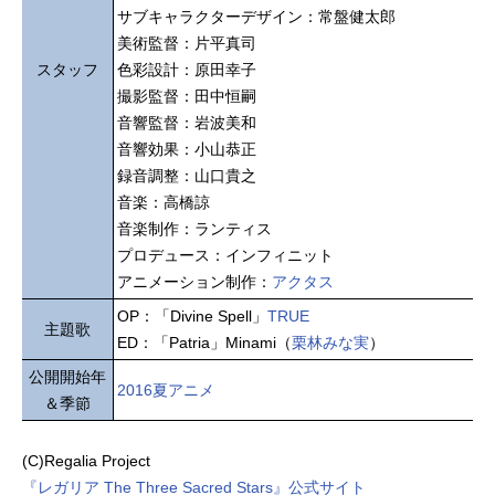
サブキャラクターデザイン：常盤健太郎
美術監督：片平真司
スタッフ
色彩設計：原田幸子
撮影監督：田中恒嗣
音響監督：岩波美和
音響効果：小山恭正
録音調整：山口貴之
音楽：高橋諒
音楽制作：ランティス
プロデュース：インフィニット
アニメーション制作：
アクタス
OP：「Divine Spell」
TRUE
主題歌
ED：「Patria」Minami（
栗林みな実
）
公開開始年
2016夏アニメ
＆季節
(C)Regalia Project
『レガリア The Three Sacred Stars』公式サイト