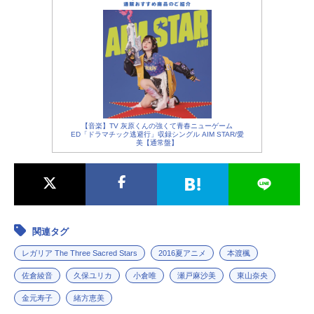
【音楽】TV 灰原くんの強くて青春ニューゲーム
ED「ドラマチック逃避行」収録シングル AIM STAR/愛
美【通常盤】
関連タグ
レガリア The Three Sacred Stars
2016夏アニメ
本渡楓
佐倉綾音
久保ユリカ
小倉唯
瀬戸麻沙美
東山奈央
金元寿子
緒方恵美