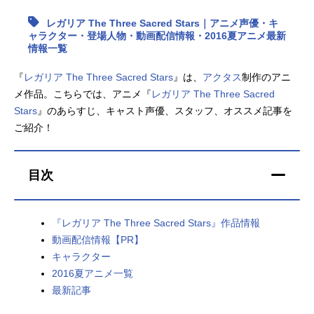
レガリア The Three Sacred Stars｜アニメ声優・キ
アニメ映画一覧
実写化映画一覧
ャラクター・登場人物・動画配信情報・2016夏アニメ最新
情報一覧
今期アニメ曜日別一覧
『
レガリア The Three Sacred Stars
』は、
アクタス
制作のアニ
春アニメ
夏アニメ
メ作品。こちらでは、アニメ『
レガリア The Three Sacred
Stars
』のあらすじ、キャスト声優、スタッフ、オススメ記事を
秋アニメ
冬アニメ
ご紹介！
男性声優/女性声優一覧
目次
FOLLOW US
『レガリア The Three Sacred Stars』作品情報
動画配信情報【PR】
キャラクター
2016夏アニメ一覧
最新記事