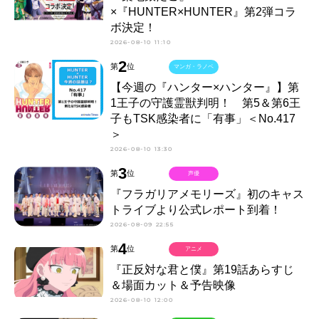
×『HUNTER×HUNTER』第2弾コラ
ボ決定！
2026-08-10 11:10
2
第
位
マンガ・ラノベ
【今週の『ハンター×ハンター』】第
1王子の守護霊獣判明！ 第5＆第6王
子もTSK感染者に「有事」＜No.417
＞
2026-08-10 13:30
3
第
位
声優
『フラガリアメモリーズ』初のキャス
トライブより公式レポート到着！
2026-08-09 22:55
4
第
位
アニメ
『正反対な君と僕』第19話あらすじ
＆場面カット＆予告映像
2026-08-10 12:00