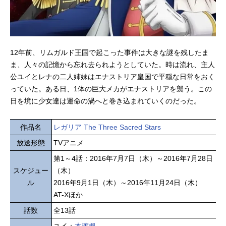
12年前、リムガルド王国で起こった事件は大きな謎を残したま
ま、人々の記憶から忘れ去られようとしていた。時は流れ、主人
公ユイとレナの二人姉妹はエナストリア皇国で平穏な日常をおく
っていた。ある日、1体の巨大メカがエナストリアを襲う。この
日を境に少女達は運命の渦へと巻き込まれていくのだった。
作品名
レガリア The Three Sacred Stars
放送形態
TVアニメ
第1～4話：2016年7月7日（木）～2016年7月28日
スケジュー
（木）
ル
2016年9月1日（木）～2016年11月24日（木）
AT-Xほか
話数
全13話