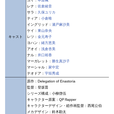
ユイ：
本渡楓
レナ：
佐倉綾音
サラ：
久保ユリカ
ティア：
小倉唯
イングリッド：
瀬戸麻沙美
ケイ：
東山奈央
キャスト
レツ：
金元寿子
ヨハン：
緒方恵美
アオイ：
浅倉杏美
ナル：
井口裕香
マーガレット：
勝生真沙子
マーシャル：
家中宏
テオドア：
宇垣秀成
原作：Delegation of Enastoria
監督：登坂晋
シリーズ構成：小柳啓伍
キャラクター原案：QP:flapper
キャラクターデザイン・総作画監督：西尾公伯
メカデザイン：鈴木勘太