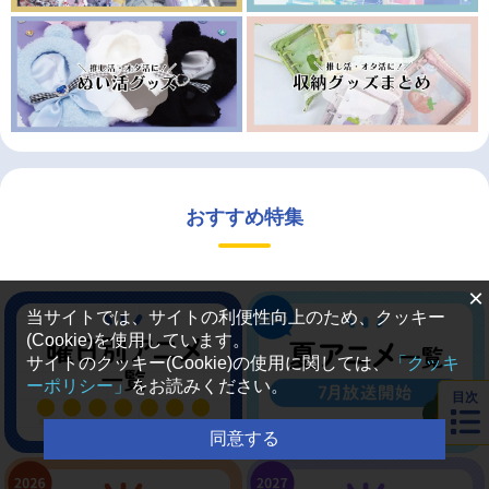
おすすめ特集
×
当サイトでは、サイトの利便性向上のため、クッキー
(Cookie)を使用しています。
サイトのクッキー(Cookie)の使用に関しては、
「クッキ
ーポリシー」
をお読みください。
目次
同意する