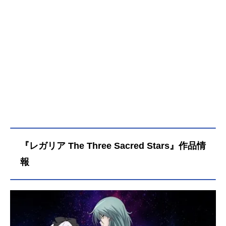
『レガリア The Three Sacred Stars』作品情
報