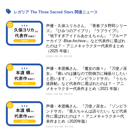
レガリア The Three Sacred Stars 関連ニュース
声優・久保ユリカさん、『青春ブタ野郎シリー
ズ』『ひみつのアイプリ』『ラブライブ!』
『地下すぎアイドルあかえちゃん』『ブルーア
ーカイブ -Blue Archive-』など代表作に選ばれ
たのは？ − アニメキャラクター代表作まとめ
（2025 年版）
2025-05-19 00:00
声優・本渡楓さん、『魔女の旅々』『刀使ノ巫
女』『痛いのは嫌なので防御力に極振りしたい
と思います。』『ゾンビランドサガ』『うらら
迷路帖』など代表作に選ばれたのは？ − アニ
メキャラクター代表作まとめ（2021 年版）
2021-03-06 00:00
声優・本渡楓さん、『刀使ノ巫女』『ゾンビラ
ンドサガ』『亜人ちゃんは語りたい』など代表
作に選ばれたのは？ − アニメキャラクター代
表作まとめ（2020年版）
2020-03-06 00:00