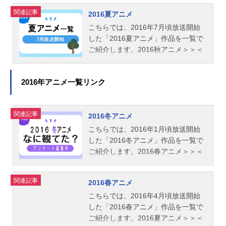
関連記事
2016夏アニメ
こちらでは、2016年7月頃放送開始
した「2016夏アニメ」作品を一覧で
ご紹介します。2016秋アニメ＞＞＜
＜2016春アニメ
2016年アニメ一覧リンク
関連記事
2016冬アニメ
こちらでは、2016年1月頃放送開始
した「2016冬アニメ」作品を一覧で
ご紹介します。2016春アニメ＞＞＜
＜2015秋アニメ
関連記事
2016春アニメ
こちらでは、2016年4月頃放送開始
した「2016春アニメ」作品を一覧で
ご紹介します。2016夏アニメ＞＞＜