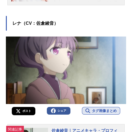
『ゾンビランドサガ』の源さくら役
をはじめ、『夜桜さんちの大作戦』
の夜桜六美役など、人気作品のキャ
ラクターを多く演じています。こち
レナ（CV：佐倉綾音）
らでは、本渡楓さんのオススメ記事
をご紹介！
タグ画像まとめ
シェア
ポスト
関連記事
佐倉綾音｜アニメキャラ・プロフィ