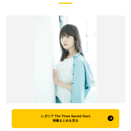
レガリア The Three Sacred Stars
画像まとめを見る