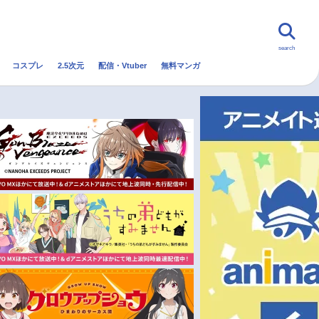
search
コスプレ
2.5次元
配信・Vtuber
無料マンガ
んなの声
グッズ
映画
・Vtuber
トレンド
無料マンガ
秋アニメ
冬アニメ