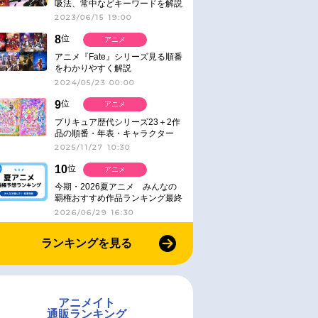
吸法、常中などキーワードを解説
2023/06/15 19:00
8
位
アニメ
アニメ『Fate』シリーズ見る順番
をわかりやすく解説
2024/05/23 00:00
9
位
アニメ
プリキュア歴代シリーズ23＋2作
品の順番・年表・キャラクター
【2025年版】
2025/11/27 10:30
10
位
アニメ
今期・2026夏アニメ みんなの
覇権おすすめ作品ランキング最終
結果発表！
2026/06/29 16:30
ランキングを見る
アニメイト
通販ランキング