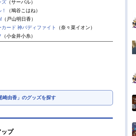
ンズ
（サーバル）
ル！
（鳩谷こはね）
!
（戸山明日香）
ーカード 神バディファイト
（奈々菜イオン）
フ
（小金井小糸）
尾崎由香」のグッズを探す
アップ