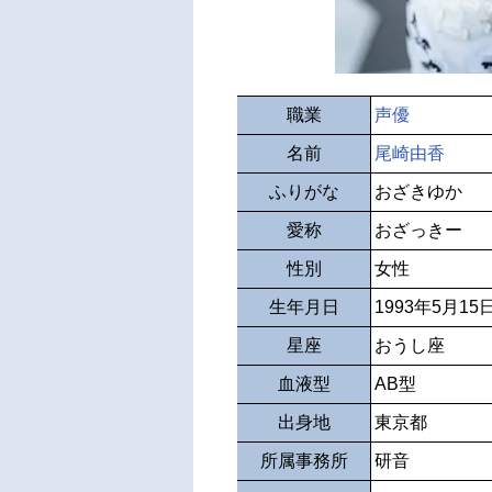
職業
声優
名前
尾崎由香
ふりがな
おざきゆか
愛称
おざっきー
性別
女性
生年月日
1993年5月15
星座
おうし座
血液型
AB型
出身地
東京都
所属事務所
研音