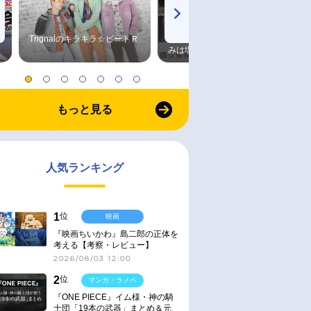
Trignalのキラキラ☆ビートＲ
森久保祥太郎×浪川大輔 つま
みは塩だけ
もっと見る
人気ランキング
1
位
映画
『映画ちいかわ』島二郎の正体を
考える【考察・レビュー】
2026/08/03 12:00
2
位
マンガ・ラノベ
『ONE PIECE』イム様・神の騎
士団「19本の武器」まとめ＆元