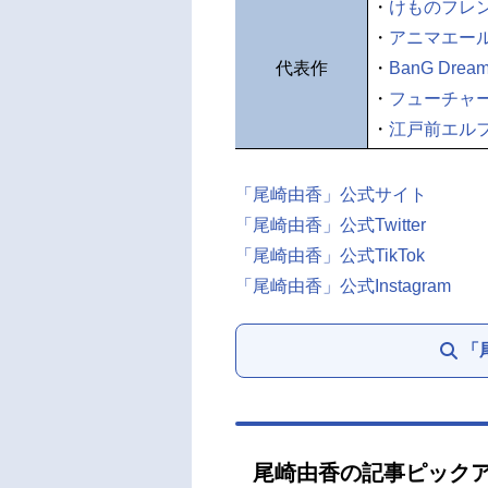
・
けものフレ
・
アニマエー
代表作
・
BanG Dream
・
フューチャ
・
江戸前エル
「尾崎由香」公式サイト
「尾崎由香」公式Twitter
「尾崎由香」公式TikTok
「尾崎由香」公式Instagram
「
尾崎由香の記事ピック