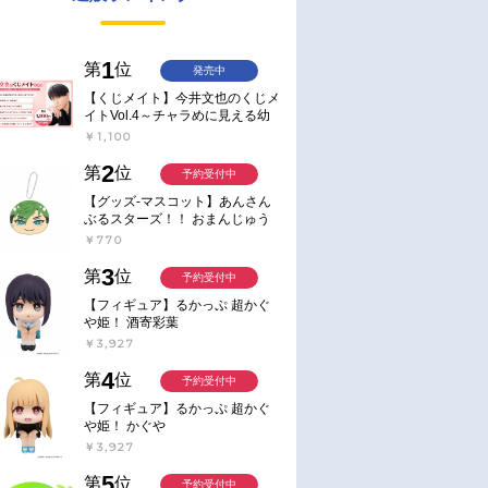
1
第
位
発売中
【くじメイト】今井文也のくじメ
イトVol.4～チャラめに見える幼
馴染、実は一途で独占欲が強いん
￥1,100
です～
2
第
位
予約受付中
【グッズ-マスコット】あんさん
ぶるスターズ！！ おまんじゅう
にぎにぎマスコット ねくすと2
￥770
Hbox
3
第
位
予約受付中
【フィギュア】るかっぷ 超かぐ
や姫！ 酒寄彩葉
￥3,927
4
第
位
予約受付中
【フィギュア】るかっぷ 超かぐ
や姫！ かぐや
￥3,927
5
第
位
予約受付中