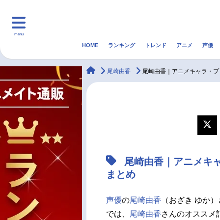
menu
HOME
ランキング
トレンド
アニメ
声優
HOME
ランキング
アニ
animateTimes
尾崎由香
尾崎由香｜アニメキャラ・プ
マンガ・ラノベ
ゲーム・アプリ
音楽
最新記事一覧
アニメ記事一覧
尾崎由香｜アニメキ
声優記事一覧
まとめ
声優
の
尾崎由香
（おざき ゆか）
では、
尾崎由香
さんのオススメ