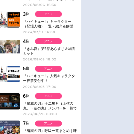
ネタ
2026/08/06 16:30
3
位
アニメ
『ハイキュー!!』キャラクター
（登場人物）一覧・紹介＆解説
2024/03/11 16:00
4
位
アニメ
『きみ愛』第6話あらすじ＆場面
カット
2026/08/05 18:02
5
位
アニメ
『ハイキュー!!』人気キャラクタ
ー投票受付中！
2026/08/03 17:00
6
位
アニメ
『鬼滅の刃』十二鬼月（上弦の
鬼、下弦の鬼）メンバーを一覧で
紹介＆解説（登場鬼の情報まと
2023/06/20 00:00
め）
7
位
アニメ
『鬼滅の刃』呼吸一覧まとめ｜呼