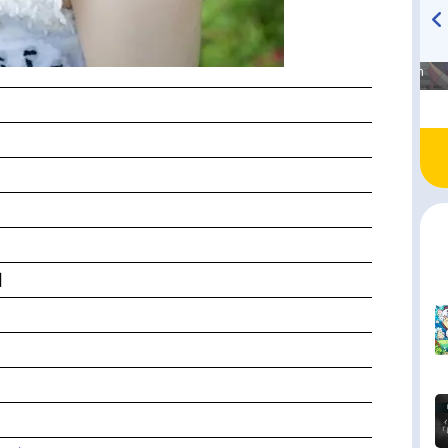
高橋美紀のおんぷの気持ち
TVアニメ『戦隊大失格』
♪ in アニメイトタイムズ
radio 大直会 2nd season
日