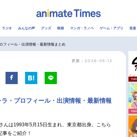
ラジオ
みんなの声
グッズ
映画
マンガ・ラノベ
ゲーム・アプリ
音楽
メ
声優
ラジオ
み
ロフィール・出演情報・最新情報まとめ
更新：2026-05-12
コスプレ
2.5次元
配信
アニメ映画一覧
今期アニメ曜日別一覧
実写化映画一覧
春アニメ
ャラ・プロフィール・出演情報・最新情報
男性声優/女性声優一覧
夏アニメ
FOLLOW US
さんは1993年5月15日生まれ、東京都出身。こちら
記事をご紹介！