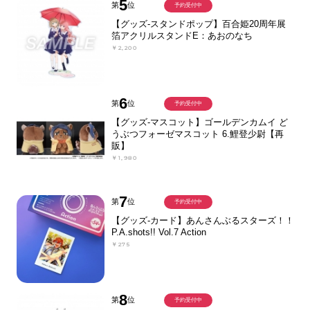
5
第
位
予約受付中
【グッズ-スタンドポップ】百合姫20周年展
箔アクリルスタンドE：あおのなち
￥2,200
6
第
位
予約受付中
【グッズ-マスコット】ゴールデンカムイ ど
うぶつフォーゼマスコット 6.鯉登少尉【再
販】
￥1,980
7
第
位
予約受付中
【グッズ-カード】あんさんぶるスターズ！！
P.A.shots!! Vol.7 Action
￥275
8
第
位
予約受付中