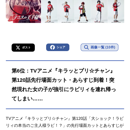
画像一覧 (10件)
シェア
ポスト
第6位：TVアニメ『キラッとプリ☆チャン』
第120話先行場面カット・あらすじ到着！突
然現れた女の子が強引にラビリィを連れ帰っ
てしまい……
TVアニメ『キラッとプリ☆チャン』第120話「大ショック！ラビ
リィの本当のご主人様ラビ！？」の先行場面カットとあらすじが