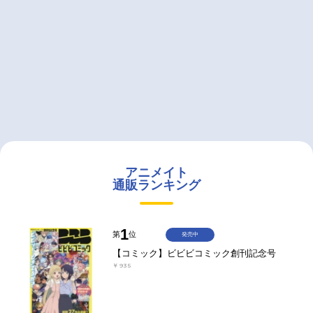
アニメイト
通販ランキング
1
第
位
発売中
【コミック】ビビビコミック創刊記念号
￥935