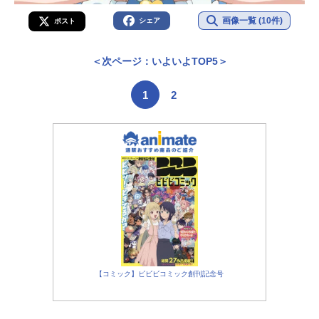
画像一覧 (10件)
シェア
ポスト
＜次ページ：いよいよTOP5＞
1
2
【コミック】ビビビコミック創刊記念号