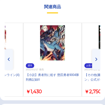
関連商品
通常
お取り寄せ
2022/01/17 発売
2022/07/20 発売
オンライン(4)
【小説】勇者刑に処す 懲罰勇者9004隊
【その他(書籍
刑務記録II
ン」公式ガイ
￥1,430
￥2,750