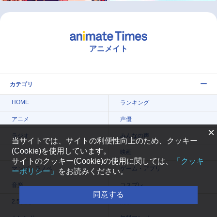
アニメイト
カテゴリ
HOME
ランキング
アニメ
声優
×
ラジオ
みんなの声
当サイトでは、サイトの利便性向上のため、クッキー
(Cookie)を使用しています。
グッズ
映画
サイトのクッキー(Cookie)の使用に関しては、
「クッキ
マンガ・ラノベ
ゲーム・アプリ
ーポリシー」
をお読みください。
音楽
コスプレ
同意する
2.5次元
配信・Vtuber