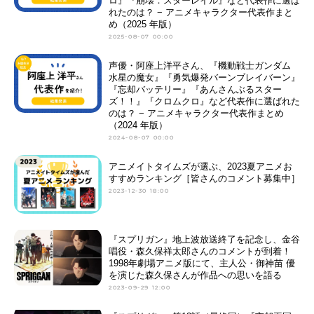
ロ』『崩壊：スターレイル』など代表作に選ば
れたのは？ − アニメキャラクター代表作まと
め（2025 年版）
2025-08-07 00:00
声優・阿座上洋平さん、『機動戦士ガンダム
水星の魔女』『勇気爆発バーンブレイバーン』
『忘却バッテリー』『あんさんぶるスター
ズ！！』『クロムクロ』など代表作に選ばれた
のは？ − アニメキャラクター代表作まとめ
（2024 年版）
2024-08-07 00:00
アニメイトタイムズが選ぶ、2023夏アニメお
すすめランキング［皆さんのコメント募集中］
2023-12-30 18:00
『スプリガン』地上波放送終了を記念し、金谷
唱役・森久保祥太郎さんのコメントが到着！
1998年劇場アニメ版にて、主人公・御神苗 優
を演じた森久保さんが作品への思いを語る
2023-09-29 12:00