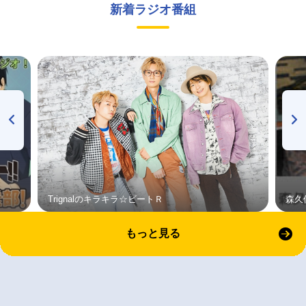
新着ラジオ番組
Trignalのキラキラ☆ビートＲ
森久
もっと見る