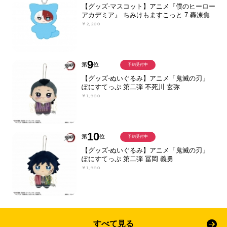
【グッズ-マスコット】アニメ『僕のヒーロー
アカデミア』 ちみけもますこっと 7.轟凍焦
￥2,200
9
第
位
予約受付中
【グッズ-ぬいぐるみ】アニメ「鬼滅の刃」
ぽにすてっぷ 第二弾 不死川 玄弥
￥1,980
10
第
位
予約受付中
【グッズ-ぬいぐるみ】アニメ「鬼滅の刃」
ぽにすてっぷ 第二弾 冨岡 義勇
￥1,980
すべて見る