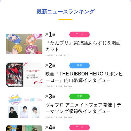
最新ニュースランキング
1
第
位
アニメ
『たんプリ』第28話あらすじ＆場面
カット
2026-08-08 12:00
2
第
位
映画
映画『THE RIBBON HERO リボンヒ
ーロー』内山昂輝インタビュー
2026-08-08 18:00
3
第
位
音楽
ツキプロ アニメイトフェア開催｜テ
ーマソング収録後インタビュー
2026-08-08 10:00
4
第
位
アニメ