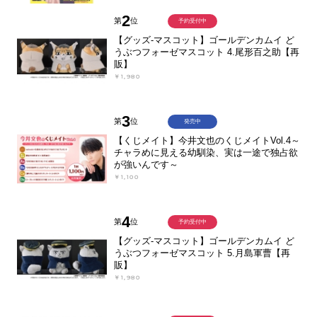
2
第
位
予約受付中
【グッズ-マスコット】ゴールデンカムイ ど
うぶつフォーゼマスコット 4.尾形百之助【再
販】
￥1,980
3
第
位
発売中
【くじメイト】今井文也のくじメイトVol.4～
チャラめに見える幼馴染、実は一途で独占欲
が強いんです～
￥1,100
4
第
位
予約受付中
【グッズ-マスコット】ゴールデンカムイ ど
うぶつフォーゼマスコット 5.月島軍曹【再
販】
￥1,980