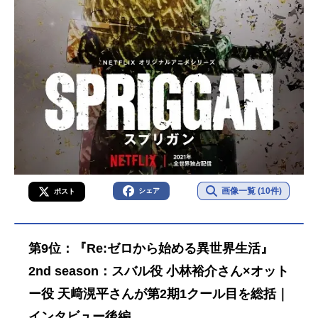
画像一覧 (10件)
シェア
ポスト
第9位：『Re:ゼロから始める異世界生活』
2nd season：スバル役 小林裕介さん×オット
ー役 天﨑滉平さんが第2期1クール目を総括｜
インタビュー後編