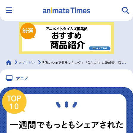
HOME
ランキング
アニメ
声優
ラジオ
みんなの声
グッズ
映画
animateTimes
スプリガン
先週のシェア数ランキング：『Qさま!!』に洲崎綾、森久保祥太郎ら「インテリ声優軍団」が出演
アニメ
マンガ・ラノベ
ゲーム・アプリ
音楽
コスプレ
2.5次元
配信・Vtuber
トレンド
無料マンガ
最新記事一覧
アニメ記事一覧
声優記事一覧