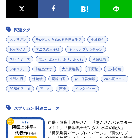
関連タグ
スプリガン
Re:ゼロから始める異世界生活
小林裕介
おそ松さん
テニスの王子様
キラッとプリ☆チャン
スレイヤーズ
思い、思われ、ふり、ふられ
斉藤壮馬
ツキウタ。
無能なナナ
大久保瑠美
下野紘
上村祐翔
小野友樹
洲崎綾
尾崎由香
森久保祥太郎
2026夏アニメ
2020冬アニメ
アニメ
声優
インタビュー
スプリガン 関連ニュース
声優・阿座上洋平さん、『あんさんぶるスター
ズ！！』『機動戦士ガンダム 水星の魔女』
『勇気爆発バーンブレイバーン』『青のミブ