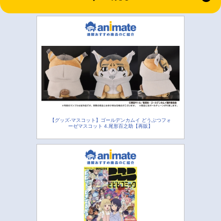
【グッズ-マスコット】ゴールデンカムイ どうぶつフォ
ーゼマスコット 4.尾形百之助【再販】