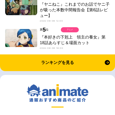
『ヤニねこ』これまでのお話でヤニ子
が吸った本数中間報告会【第6話レビ
ュー】
2026-08-08 12:00
5
第
位
アニメ
『本好きの下剋上 領主の養女』第
18話あらすじ＆場面カット
2026-08-08 18:00
ランキングを見る