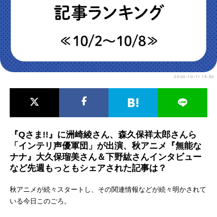
アニメ映画一覧
実写化映画一覧
今期アニメ曜日別一覧
春アニメ
夏アニメ
2020-10-11 13:30
秋アニメ
冬アニメ
男性声優/女性声優一覧
FOLLOW US
『Qさま!!』に洲崎綾さん、森久保祥太郎さんら
「インテリ声優軍団」が出演、秋アニメ『無能な
ナナ』大久保瑠美さん＆下野紘さんインタビュー
など先週もっともシェアされた記事は？
秋アニメが続々スタートし、その関連情報などが続々明かされて
いる今日このごろ。