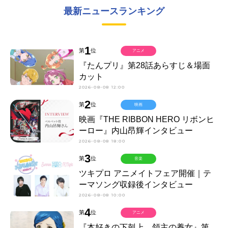
最新ニュースランキング
1
第
位
アニメ
『たんプリ』第28話あらすじ＆場面
カット
2026-08-08 12:00
2
第
位
映画
映画『THE RIBBON HERO リボンヒ
ーロー』内山昂輝インタビュー
2026-08-08 18:00
3
第
位
音楽
ツキプロ アニメイトフェア開催｜テ
ーマソング収録後インタビュー
2026-08-08 10:00
4
第
位
アニメ
『本好きの下剋上 領主の養女』第