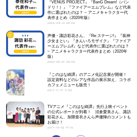
『VENUS PROJECT』『BanG Dream!（バン
ドリ！）』『ファイアーエムブレム』など代表
作に選ばれたのは？ − アニメキャラクター代
表作まとめ（2020年版）
2020-09-14 00:00
声優・諏訪彩花さん、『Re:ステージ!』『装神
少女まとい』『きんいろモザイク』『ファイア
ーエムブレムif』など代表作に選ばれたのは？
− アニメキャラクター代表作まとめ（2020年
版）
2020-05-27 00:00
『このはな綺譚』のアニメ化記念展が開催！
設定資料などのレアな作品の展示加え、コラボ
カフェメニューも販売！
2017-11-17 11:30
TVアニメ『このはな綺譚』先行上映イベント
の公式レポートが到着！ 沼倉愛美さん、諏訪
彩花さん、加隈亜衣さんら声優陣のコメントも
お届け！
2017-10-02 17:15