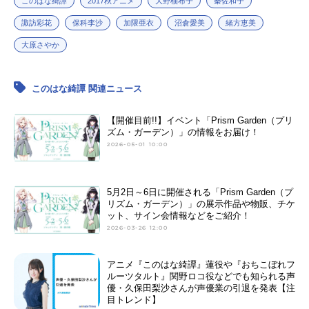
このはな綺譚
2017秋アニメ
大野柚布子
秦佐和子
諏訪彩花
保科李沙
加隈亜衣
沼倉愛美
緒方恵美
大原さやか
このはな綺譚 関連ニュース
【開催目前!!】イベント「Prism Garden（プリ
ズム・ガーデン）」の情報をお届け！
2026-05-01 10:00
5月2日～6日に開催される「Prism Garden（プ
リズム・ガーデン）」の展示作品や物販、チケ
ット、サイン会情報などをご紹介！
2026-03-26 12:00
アニメ『このはな綺譚』蓮役や『おちこぼれフ
ルーツタルト』関野ロコ役などでも知られる声
優・久保田梨沙さんが声優業の引退を発表【注
目トレンド】