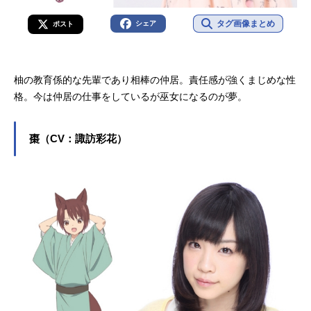
タグ画像まとめ
シェア
ポスト
柚の教育係的な先輩であり相棒の仲居。責任感が強くまじめな性
格。今は仲居の仕事をしているが巫女になるのが夢。
棗（CV：諏訪彩花）