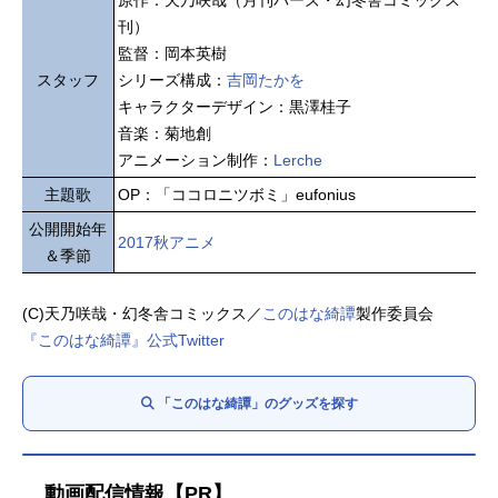
刊）
監督：岡本英樹
スタッフ
シリーズ構成：
吉岡たかを
キャラクターデザイン：黒澤桂子
音楽：菊地創
アニメーション制作：
Lerche
主題歌
OP：「ココロニツボミ」eufonius
公開開始年
2017秋アニメ
＆季節
(C)天乃咲哉・幻冬舎コミックス／
このはな綺譚
製作委員会
『このはな綺譚』公式Twitter
「このはな綺譚」のグッズを探す
動画配信情報【PR】