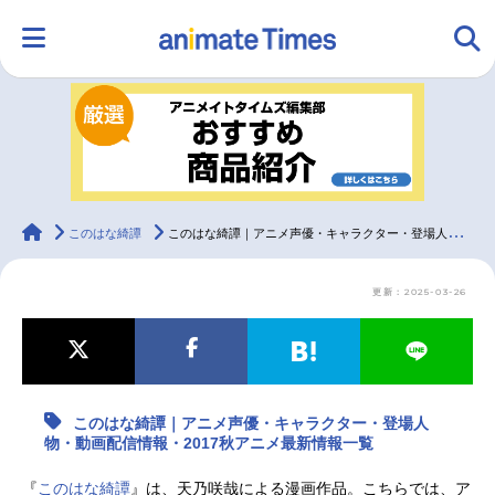
HOME
ランキング
アニメ
声優
ラジオ
みんなの声
グッズ
映画
animateTimes
このはな綺譚
このはな綺譚｜アニメ声優・キャラクター・登場人物・動画配信情報・2017秋アニメ最新情報一覧
更新：2025-03-26
マンガ・ラノベ
ゲーム・アプリ
音楽
コスプレ
2.5次元
配信・Vtuber
トレンド
無料マンガ
このはな綺譚｜アニメ声優・キャラクター・登場人
最新記事一覧
物・動画配信情報・2017秋アニメ最新情報一覧
アニメ記事一覧
声優記事一覧
『
このはな綺譚
』は、天乃咲哉による漫画作品。こちらでは、ア