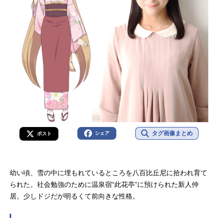
タグ画像まとめ
シェア
ポスト
幼い頃、雪の中に埋もれているところを八百比丘尼に拾われ育て
られた。社会勉強のために温泉宿“此花亭”に預けられた新人仲
居。少しドジだが明るくて前向きな性格。