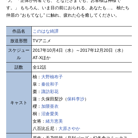
つ。 「正体が何者でも、 どなたさまでも、お客様は神様で
す。」 もちろん、いま目の前におられる、あなたも…。 柚たち
仲居の “おもてなし” に触れ、疲れた心を癒してください。
作品名
このはな綺譚
放送形態
TVアニメ
スケジュー
2017年10月4日（水）～2017年12月20日（水）
ル
AT-Xほか
話数
全12話
柚：
大野柚布子
皐：
秦佐和子
棗：
諏訪彩花
蓮：久保田梨沙（
保科李沙
）
キャスト
櫻：
加隈亜衣
桐：
沼倉愛美
女将：
緒方恵美
八百比丘尼：
大原さやか
原作：天乃咲哉（月刊バーズ・幻冬舎コミックス