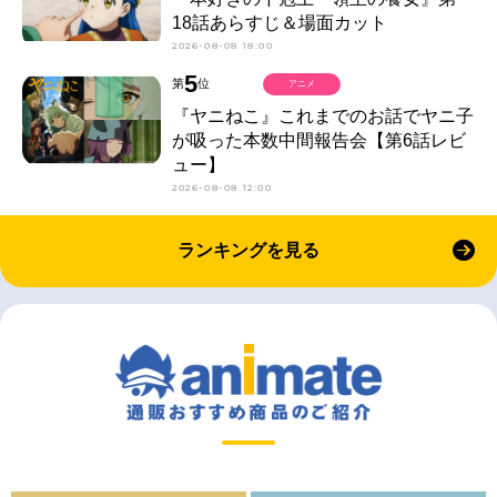
18話あらすじ＆場面カット
2026-08-08 18:00
5
第
位
アニメ
『ヤニねこ』これまでのお話でヤニ子
が吸った本数中間報告会【第6話レビ
ュー】
2026-08-08 12:00
ランキングを見る