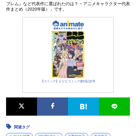
ブレム』など代表作に選ばれたのは？ − アニメキャラクター代表
作まとめ（2020年版）」です。
【コミック】ビビビコミック創刊記念号
関連タグ