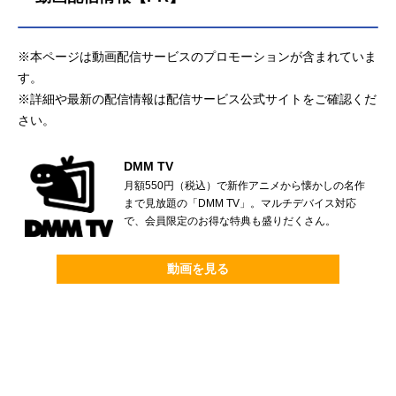
※本ページは動画配信サービスのプロモーションが含まれていま
す。
※詳細や最新の配信情報は配信サービス公式サイトをご確認くだ
さい。
DMM TV
月額550円（税込）で新作アニメから懐かしの名作
まで見放題の「DMM TV」。マルチデバイス対応
で、会員限定のお得な特典も盛りだくさん。
動画を見る