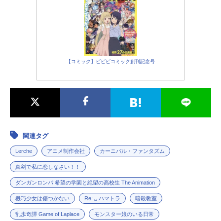
【コミック】ビビビコミック創刊記念号
関連タグ
Lerche
アニメ制作会社
カーニバル・ファンタズム
真剣で私に恋しなさい！！
ダンガンロンパ 希望の学園と絶望の高校生 The Animation
機巧少女は傷つかない
Re: ␣ ハマトラ
暗殺教室
乱歩奇譚 Game of Laplace
モンスター娘のいる日常