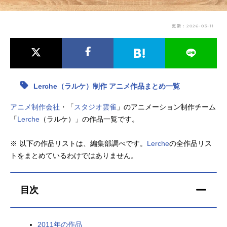
アニメ映画一覧
実写化映画一覧
更新：2026-03-11
今期アニメ曜日別一覧
春アニメ
夏アニメ
秋アニメ
冬アニメ
Lerche（ラルケ）制作 アニメ作品まとめ一覧
男性声優/女性声優一覧
アニメ制作会社
・「
スタジオ雲雀
」のアニメーション制作チーム
「
Lerche
（ラルケ）」の作品一覧です。
FOLLOW US
※ 以下の作品リストは、編集部調べです。
Lerche
の全作品リス
トをまとめているわけではありません。
目次
2011年の作品