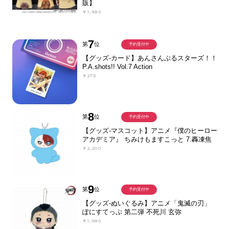
販】
￥1,980
7
第
位
予約受付中
【グッズ-カード】あんさんぶるスターズ！！
P.A.shots!! Vol.7 Action
￥275
8
第
位
予約受付中
【グッズ-マスコット】アニメ『僕のヒーロー
アカデミア』 ちみけもますこっと 7.轟凍焦
￥2,200
9
第
位
予約受付中
【グッズ-ぬいぐるみ】アニメ「鬼滅の刃」
ぽにすてっぷ 第二弾 不死川 玄弥
￥1,980