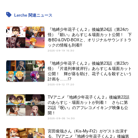
Lerche 関連ニュース
『地縛少年花子くん２』後編第24話（第24の
怪）『願い』あらすじ＆場面カット公開！ 下
巻BD＆DVD-BOXと、オリジナルサウンドトラ
ックの情報も到着!!
2025-09-19 15:30
『地縛少年花子くん２』後編第23話（第23の
怪）『片道列車彼岸行』あらすじ＆場面カット
公開！ 輝が葵を助け、花子くんを殺すという
計画を……!?
2025-09-12 17:20
TVアニメ『地縛少年花子くん２』後編第22話
のあらすじ・場面カットが到着！ さらに第
21話『呪い』のアフレコメイキング映像も公
開！
2025-09-05 14:30
宮田俊哉さん（Kis-My-Ft2）がゲスト出演す
る、TVアニメ『地縛少年花子くん２』後編第