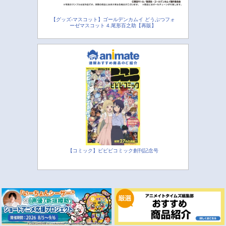
【グッズ-マスコット】ゴールデンカムイ どうぶつフォ
ーゼマスコット 4.尾形百之助【再販】
【コミック】ビビビコミック創刊記念号