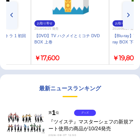
お取り寄せ
お取り寄せ
2018/04/25 発売
2018/06/27 発売
ハマトラ 1 初回
【DVD】TV ハクメイとミコチ DVD
【Blu-ray】T
BOX 上巻
ray BOX 下巻
￥17,600
￥19,800
最新ニュースランキング
1
第
位
グッズ
『ツイステ』マスターシェフの新規ア
ート使用の商品が10/24発売
2026-08-07 12:50