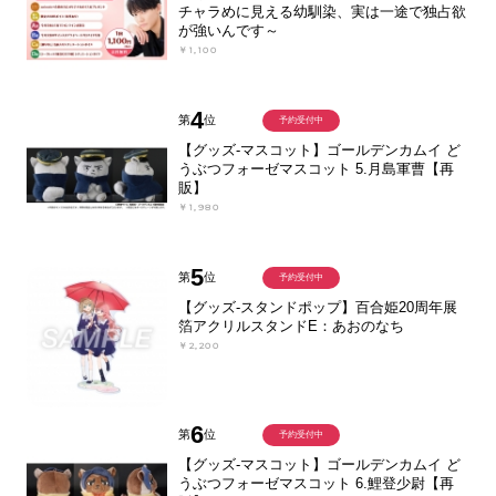
チャラめに見える幼馴染、実は一途で独占欲
が強いんです～
￥1,100
4
第
位
予約受付中
【グッズ-マスコット】ゴールデンカムイ ど
うぶつフォーゼマスコット 5.月島軍曹【再
販】
￥1,980
5
第
位
予約受付中
【グッズ-スタンドポップ】百合姫20周年展
箔アクリルスタンドE：あおのなち
￥2,200
6
第
位
予約受付中
【グッズ-マスコット】ゴールデンカムイ ど
うぶつフォーゼマスコット 6.鯉登少尉【再