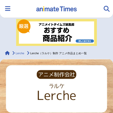
HOME
ランキング
アニメ
声優
ラジオ
みんなの声
グッズ
映画
animateTimes
Lerche
Lerche（ラルケ）制作 アニメ作品まとめ一覧
マンガ・ラノベ
ゲーム・アプリ
音楽
コスプレ
2.5次元
配信・Vtuber
トレンド
無料マンガ
最新記事一覧
アニメ記事一覧
声優記事一覧