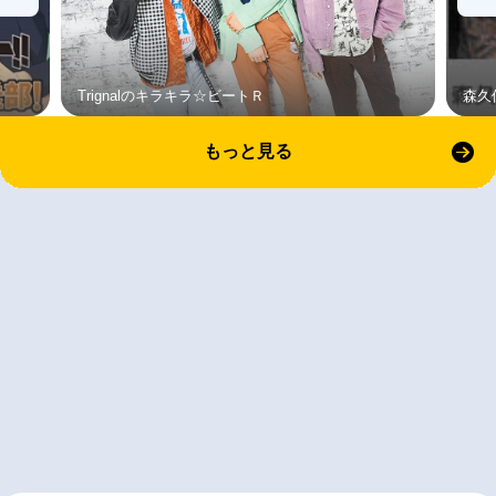
Trignalのキラキラ☆ビートＲ
森久
もっと見る