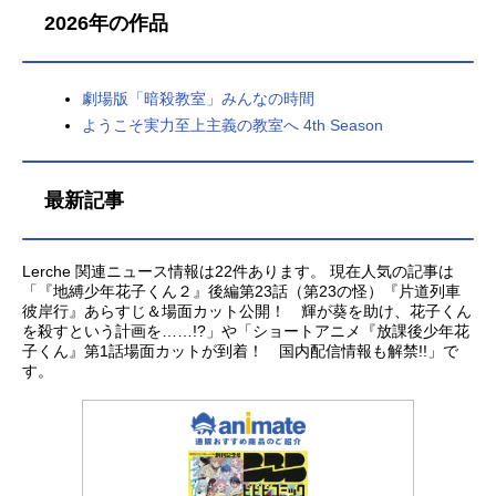
2026年の作品
劇場版「暗殺教室」みんなの時間
ようこそ実力至上主義の教室へ 4th Season
最新記事
Lerche 関連ニュース情報は22件あります。 現在人気の記事は
「『地縛少年花子くん２』後編第23話（第23の怪）『片道列車
彼岸行』あらすじ＆場面カット公開！ 輝が葵を助け、花子くん
を殺すという計画を……!?」や「ショートアニメ『放課後少年花
子くん』第1話場面カットが到着！ 国内配信情報も解禁!!」で
す。