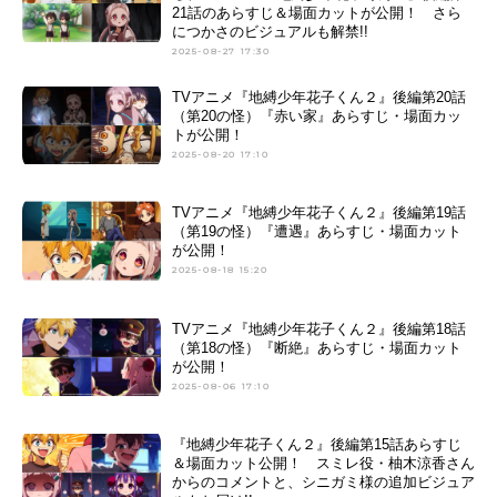
21話のあらすじ＆場面カットが公開！ さら
につかさのビジュアルも解禁!!
2025-08-27 17:30
TVアニメ『地縛少年花子くん２』後編第20話
（第20の怪）『赤い家』あらすじ・場面カッ
トが公開！
2025-08-20 17:10
TVアニメ『地縛少年花子くん２』後編第19話
（第19の怪）『遭遇』あらすじ・場面カット
が公開！
2025-08-18 15:20
TVアニメ『地縛少年花子くん２』後編第18話
（第18の怪）『断絶』あらすじ・場面カット
が公開！
2025-08-06 17:10
『地縛少年花子くん２』後編第15話あらすじ
＆場面カット公開！ スミレ役・柚木涼香さん
からのコメントと、シニガミ様の追加ビジュア