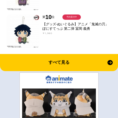
10
第
位
予約受付中
【グッズ-ぬいぐるみ】アニメ「鬼滅の刃」
ぽにすてっぷ 第二弾 冨岡 義勇
￥1,980
すべて見る