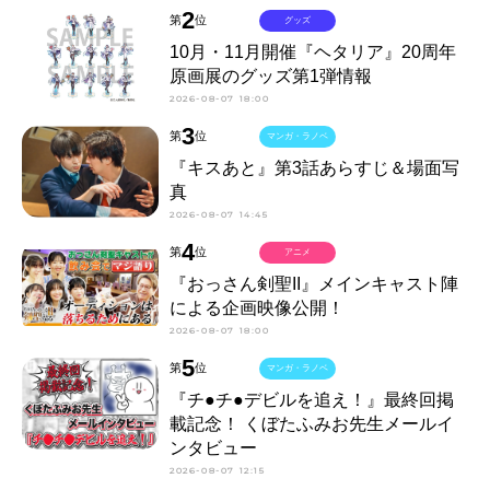
2
第
位
グッズ
10月・11月開催『ヘタリア』20周年
原画展のグッズ第1弾情報
2026-08-07 18:00
3
第
位
マンガ・ラノベ
『キスあと』第3話あらすじ＆場面写
真
2026-08-07 14:45
4
第
位
アニメ
『おっさん剣聖II』メインキャスト陣
による企画映像公開！
2026-08-07 18:00
5
第
位
マンガ・ラノベ
『チ●チ●デビルを追え！』最終回掲
載記念！ くぼたふみお先生メールイ
ンタビュー
2026-08-07 12:15