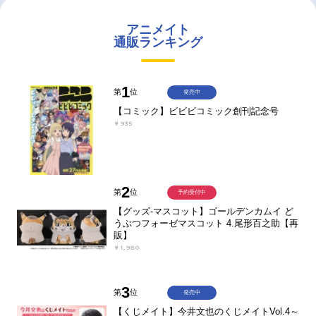
アニメイト
通販ランキング
1
第
位
発売中
【コミック】ビビビコミック創刊記念号
￥935
2
第
位
予約受付中
【グッズ-マスコット】ゴールデンカムイ ど
うぶつフォーゼマスコット 4.尾形百之助【再
販】
￥1,980
3
第
位
発売中
【くじメイト】今井文也のくじメイトVol.4～