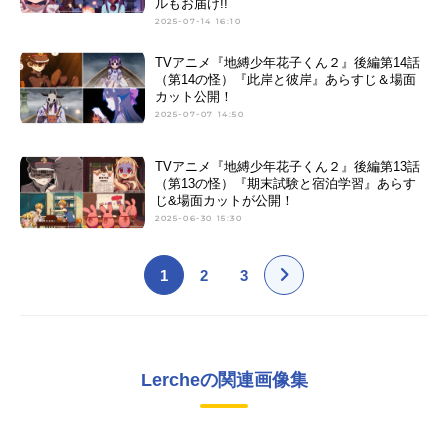
ルもお届け!!
2025-07-14 16:10
TVアニメ『地縛少年花子くん２』後編第14話
（第14の怪）『此岸と彼岸』あらすじ＆場面
カット公開！
2025-07-07 14:50
TVアニメ『地縛少年花子くん２』後編第13話
（第13の怪）『期末試験と宿泊学習』あらす
じ&場面カットが公開！
2025-06-30 15:30
1
2
3
Lercheの関連画像集