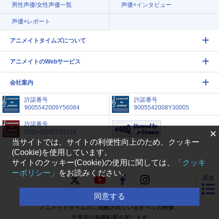
男性声優/女性声優一覧
声優×インタビュー
声優×レポート
アニメイトタイムズについて
アニメイトのWebサービス
会社案内
許諾番号
許諾番号
9005542009Y56084
9005542008Y30005
許諾番号
×
005542005Y31018
当サイトでは、サイトの利便性向上のため、クッキー
(Cookie)を使用しています。
サイトのクッキー(Cookie)の使用に関しては、
「クッキ
FOLLOW US
ーポリシー」
をお読みください。
目次
同意する
アニメイトタイムズに掲載されているすべての画像、
文章等の無断転載を禁じます