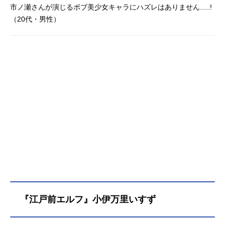
市ノ瀬さんが演じるボブ美少女キャラにハズレはありません.....!
生：戸松遥月丘ルーシー：木野日菜
（20代・男性）
二ノ曲宗牙：石毛翔弥二ノ曲ポ之
助：新井里美スタッフ原作：矢吹健
太朗（集英社「少年ジャンプ＋」連
載）監督：秋田谷典昭副監督：馬引
圭シリーズ構成：ヤスカワショウゴ
キャラクターデザイン：古川英樹音
響監督：明田川仁音楽：石塚玲依ア
ニメーション制作：CONNECT製
作：あやかしトライアングル製作委
員会主題歌OP：「熱風は流転する」
フィロソフィーのダンスアニメイト
通販での購入はこちらED：「厭わな
いfeat.富田美憂,市ノ瀬加那」MIMiN
ARIアニメイト通販での購入はこちら
公開開始年＆季節2023夏アニメ電子
書籍『あや...
『江戸前エルフ』小伊万里いすず