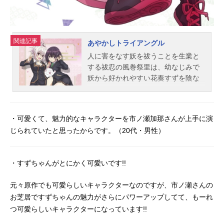
関連記事
あやかしトライアングル
人に害をなす妖を祓うことを生業と
する祓忍の風巻祭里は、幼なじみで
妖から好かれやすい花奏すずを陰な
がら守っていた。そんなすずに目を
付けたのは見た目はネコだが、妖の
頂点に君臨し続けるシロガネという
・可愛くて、魅力的なキャラクターを市ノ瀬加那さんが上手に演
妖で...!?『ToLOVEる-とらぶる-』の
じられていたと思ったからです。（20代・男性）
矢吹健太朗、新境地！あやかし恋愛
ファンタジー、待望のアニメ化決
定！作品名あやかしトライアングル
・すずちゃんがとにかく可愛いです!!
放送形態TVアニメスケジュール2023
年7月10日（月）～2023年9月25日
元々原作でも可愛らしいキャラクターなのですが、市ノ瀬さんの
（月）BS11・TOKYOMXほか話数全
お芝居ですずちゃんの魅力がさらにパワーアップしてて、もーれ
12話キャスト風巻祭里♂：千葉翔也
つ可愛らしいキャラクターになっています!!
風巻祭里♀：富田美憂花奏すず：市ノ
瀬加那シロガネ：玄田哲章鳥羽弥