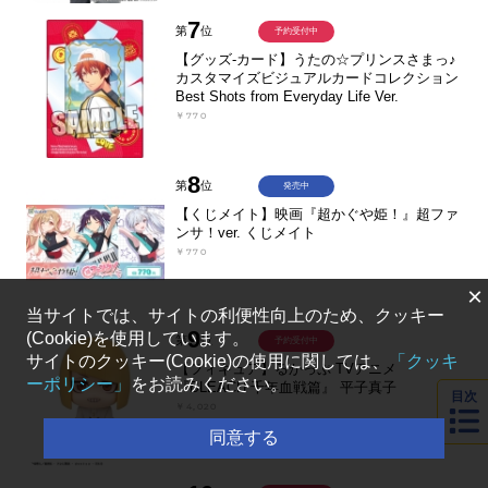
7
第
位
予約受付中
【グッズ-カード】うたの☆プリンスさまっ♪
カスタマイズビジュアルカードコレクション
Best Shots from Everyday Life Ver.
￥770
8
第
位
発売中
【くじメイト】映画『超かぐや姫！』超ファ
ンサ！ver. くじメイト
￥770
×
当サイトでは、サイトの利便性向上のため、クッキー
9
(Cookie)を使用しています。
第
位
予約受付中
サイトのクッキー(Cookie)の使用に関しては、
「クッキ
【フィギュア】るかっぷ TVアニメ
ーポリシー」
をお読みください。
『BLEACH 千年血戦篇』 平子真子
目次
￥4,020
同意する