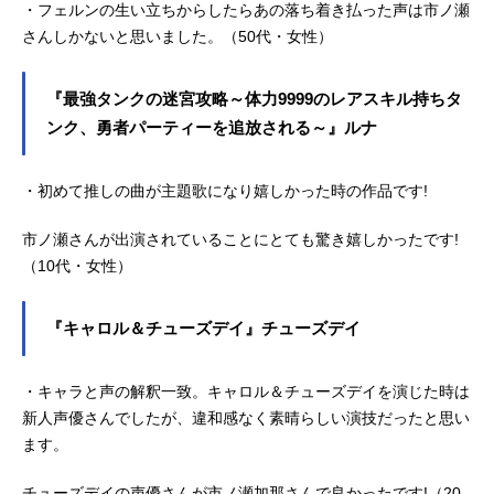
・フェルンの生い立ちからしたらあの落ち着き払った声は市ノ瀬
さんしかないと思いました。（50代・女性）
『最強タンクの迷宮攻略～体力9999のレアスキル持ちタ
ンク、勇者パーティーを追放される～』ルナ
・初めて推しの曲が主題歌になり嬉しかった時の作品です!
市ノ瀬さんが出演されていることにとても驚き嬉しかったです!
（10代・女性）
『キャロル＆チューズデイ』チューズデイ
・キャラと声の解釈一致。キャロル＆チューズデイを演じた時は
新人声優さんでしたが、違和感なく素晴らしい演技だったと思い
ます。
チューズデイの声優さんが市ノ瀬加那さんで良かったです!（20