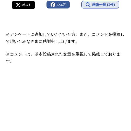
画像一覧 (1件)
シェア
ポスト
※アンケートに参加していただいた方、また、コメントを投稿し
て頂いたみなさまに感謝申し上げます。
※コメントは、基本投稿された文章を重視して掲載しておりま
す。