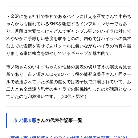
かも他の神社のエルフ＆巫女コンビ
まで現れて……!?江戸と令和をつな
・金沢にある神社で祭神であるハイラに仕える巫女さんで小糸ち
ぐゆったり下町コメディ、始まりま
す。作品名江戸前エルフ放送形態TV
ゃんからも憧れているSNSを駆使するインフルエンサーでもあ
アニメスケジュール2023年4月7日
り、普段は大変つっけんどんでギャンブル狂いのハイラに対して
（金）〜2023年6月23日（金）TBS
冷ややかに手厳しい態度を取るものの、内心ではハイラへの異常
ほか話数全12話キャスト小糸：尾崎
なまでの愛情を寄せてありクールに装いながらハイラの写真を撮
由香エルダ：小清水亜美桜庭高麗：
りまくる事に執念を燃やしているギャップが魅力的で、
相川遥花小金井小柚子：関根瞳小日
向向日葵：生田輝ヨルデ：釘宮理恵
市ノ瀬さんのいすずちゃんの性格の裏表の切り替えの演技も見せ
小伊万里いすず：市ノ瀬加那ハイ
所であり、市ノ瀬さんはそのハイラ役の能登麻美子さんと同クー
ラ：能登麻美子スタッフ原作：樋口
ルで放送されていた水星の魔女では親子役で共演されていて、お
彰彦(講談社「少年マガジンエッジ」
二人とも全然違う思考のキャラでの関係性だったのが話題となっ
連載)監督：安齋剛文シリーズ構成・
ていたのも印象深いです。（30代・男性）
脚本：ヤスカワショウゴキャラクタ
ーデザイン：小田武士総作画監督：
小田武士 中尾隆文 SAIプロップデ
ザイン：横山友紀色彩設計：最相茂
市ノ瀬加那
さんの代表作記事一覧
美術設定：近藤由美子 柴田千佳
子...
・
声優・市ノ瀬加那さんのみんなが選んだ代表作記事 ［2020］