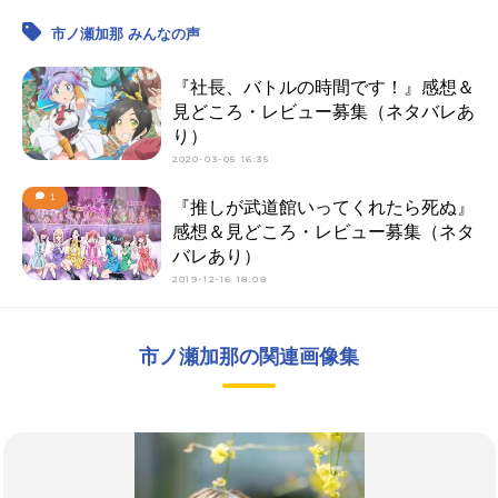
市ノ瀬加那 みんなの声
『社長、バトルの時間です！』感想＆
見どころ・レビュー募集（ネタバレあ
り）
2020-03-05 16:35
1
『推しが武道館いってくれたら死ぬ』
感想＆見どころ・レビュー募集（ネタ
バレあり）
2019-12-16 18:08
市ノ瀬加那の関連画像集