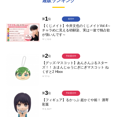
通販ランキング
1
第
位
発売中
【くじメイト】今井文也のくじメイトVol.4～
チャラめに見える幼馴染、実は一途で独占欲
が強いんです～
￥1,100
2
第
位
予約受付中
【グッズ-マスコット】あんさんぶるスター
ズ！！ おまんじゅうにぎにぎマスコット ね
くすと2 Hbox
￥770
3
第
位
予約受付中
【フィギュア】るかっぷ 超かぐや姫！ 酒寄
彩葉
￥3,927