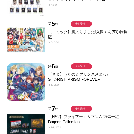
￥400
5
第
位
予約受付中
【コミック】魔入りました!入間くん(50) 特装
版
￥3,850
6
第
位
予約受付中
【音楽】うたの☆プリンスさまっ♪
ST☆RISH PRISM FOREVER!
￥1,650
7
第
位
予約受付中
【NS2】ファイアーエムブレム 万紫千紅
Dagdan Collection
￥14,979