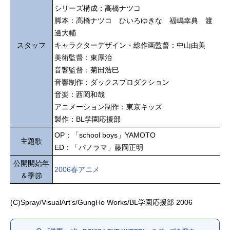
シリーズ構成：高橋ナツコ
脚本：高橋ナツコ ひいろゆきな 福嶋幸典 渡
邊大輔
スタッフ
キャラクターデザイン・総作画監督：中山由美
美術監督：東厚治
音響監督：菊田浩巳
音響制作：ダックスプロダクション
音楽：西岡和哉
アニメーション制作：東京キッズ
製作：BL学園応援部
OP：「school boys」YAMOTO
主題歌
ED：「パノラマ」藤岡正明
公開開始年
2006春アニメ
＆季節
(C)Spray/VisualArt's/GungHo Works/BL学園応援部 2006