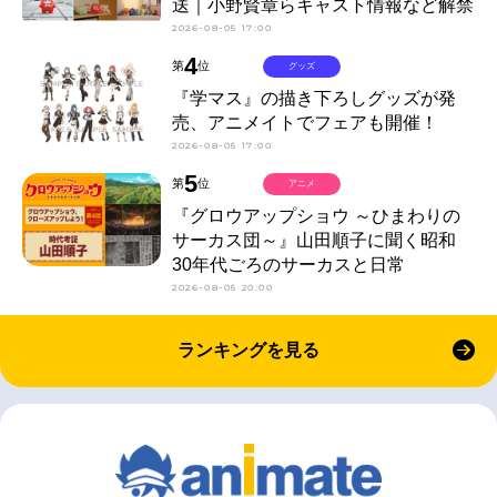
送｜小野賢章らキャスト情報など解禁
2026-08-05 17:00
4
第
位
グッズ
『学マス』の描き下ろしグッズが発
売、アニメイトでフェアも開催！
2026-08-05 17:00
5
第
位
アニメ
『グロウアップショウ ～ひまわりの
サーカス団～』山田順子に聞く昭和
30年代ごろのサーカスと日常
2026-08-05 20:00
ランキングを見る