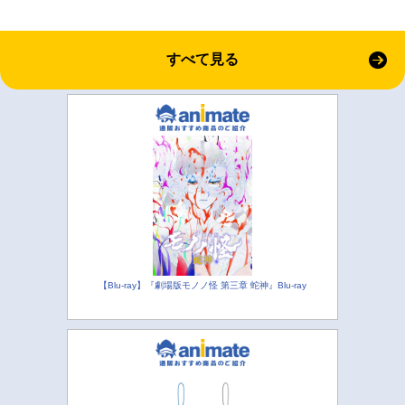
すべて見る
【Blu-ray】『劇場版モノノ怪 第三章 蛇神』Blu-ray