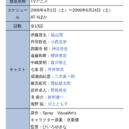
放送形態
TVアニメ
スケジュー
2006年4月1日（土）〜2006年6月24日（土）
ル
AT-Xほか
話数
全13話
伊藤啓太：
福山潤
丹羽哲也：
小西克幸
西園寺 郁：
神谷浩史
遠藤和希：
櫻井孝宏
中嶋英明：
森川智之
キャスト
七条 臣：
坪井智浩
成瀬由紀彦：
三木眞一郎
篠宮絋司：
置鮎龍太郎
岩井卓人：
野島裕史
滝 俊介：
鈴村健一
海野 聡：
川上とも子
原作：Spray VisualArt's
キャラクター原案：氷栗優
監督：ひいろゆきな