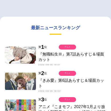
最新ニュースランキング
1
第
位
アニメ
『無職転生Ⅲ』第7話あらすじ＆場面
カット
2026-08-05 19:01
2
第
位
アニメ
『きみ愛』第6話あらすじ＆場面カッ
ト
2026-08-05 18:02
3
第
位
アニメ
アニメ『こまモフ』2027年1月より放