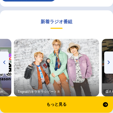
新着ラジオ番組
on
Trignalのキラキラ☆ビートＲ
森久
もっと見る