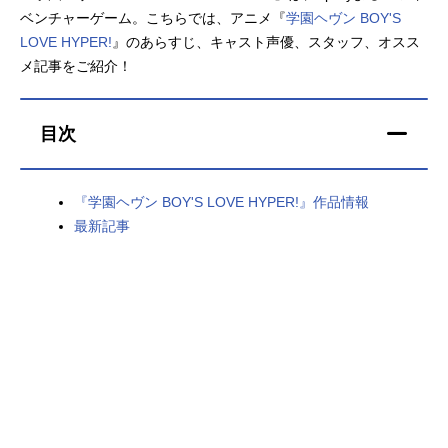
ベンチャーゲーム。こちらでは、アニメ『
学園ヘヴン BOY'S
アニメ映画一覧
実写化映画一覧
LOVE HYPER!
』のあらすじ、キャスト声優、スタッフ、オスス
メ記事をご紹介！
今期アニメ曜日別一覧
春アニメ
夏アニメ
目次
秋アニメ
冬アニメ
『学園ヘヴン BOY'S LOVE HYPER!』作品情報
男性声優/女性声優一覧
最新記事
FOLLOW US