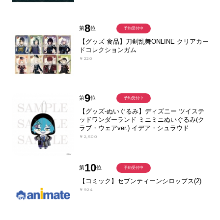
8
第
位
予約受付中
【グッズ-食品】刀剣乱舞ONLINE クリアカー
ドコレクションガム
￥220
9
第
位
予約受付中
【グッズ-ぬいぐるみ】ディズニー ツイステ
ッドワンダーランド ミニミニぬいぐるみ(ク
ラブ・ウェアver.) イデア・シュラウド
￥2,500
10
第
位
予約受付中
【コミック】セブンティーンシロップス(2)
￥924