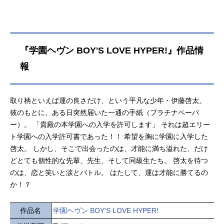
『学園ヘヴン BOY'S LOVE HYPER!』作品情
報
取り柄といえば運の良さだけ、という平凡な少年・伊藤啓太。
彼のもとに、ある日突然届いた一通の手紙（プラチナペーパ
ー）。 「貴殿の本学園への入学を許可します」 それは超エリー
ト学園への入学許可書であった！！ 希望を胸に学園に入学した
啓太。 しかし、そこで出会ったのは、才能に満ち溢れた、だけ
どとても個性的な先輩、先生、そして同級生たち。 啓太を待つ
のは、恋と笑いと涙とバトル。 はたして、運は才能に勝てるの
か！？
作品名
学園ヘヴン BOY'S LOVE HYPER!