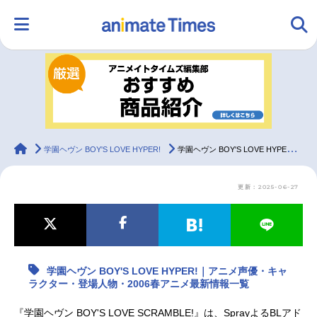
HOME
ランキング
アニメ
声優
ラジオ
みんなの声
グッズ
映画
animateTimes
学園ヘヴン BOY'S LOVE HYPER!
学園ヘヴン BOY'S LOVE HYPER!｜アニメ声優・キャラクター・登場人物・2006春アニメ最新情報一覧
更新：2025-06-27
マンガ・ラノベ
ゲーム・アプリ
音楽
コスプレ
2.5次元
配信・Vtuber
トレンド
無料マンガ
学園ヘヴン BOY'S LOVE HYPER!｜アニメ声優・キャ
最新記事一覧
ラクター・登場人物・2006春アニメ最新情報一覧
アニメ記事一覧
声優記事一覧
『学園ヘヴン BOY'S LOVE SCRAMBLE!』は、SprayよるBLアド