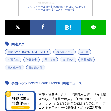
【グッズ-キーホルダー】呪術廻戦 ふわコロりんセット
キーホルダー【アニメイト特典付】
関連タグ
学園ヘヴン BOY'S LOVE HYPER!
2006春アニメ
福山潤
小西克幸
神谷浩史
櫻井孝宏
森川智之
坪井智浩
三木眞一郎
置鮎龍太郎
学園ヘヴン BOY'S LOVE HYPER! 関連ニュース
声優・神谷浩史さん、『夏目友人帳』『うる星
やつら』『進撃の巨人』『ONE PIECE』『デ
ュラララ!!』など代表作に選ばれたのは？ − ア
ニメキャラクター代表作まとめ（2023 年版）