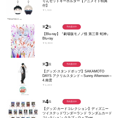
りんセットキーホルダー【アニメイト特典
付】
￥1,100
2
第
位
予約受付中
【Blu-ray】『劇場版モノノ怪 第三章 蛇神』
Blu-ray
￥9,900
3
第
位
予約受付中
【グッズ-スタンドポップ】SAKAMOTO
DAYS アクリルスタンド～Sunny Afternoon～
4.南雲
￥2,200
4
第
位
予約受付中
【グッズ-カードコレクション】ディズニー
ツイステッドワンダーランド ランダムカード
コレクション クラブ・ウェアver.