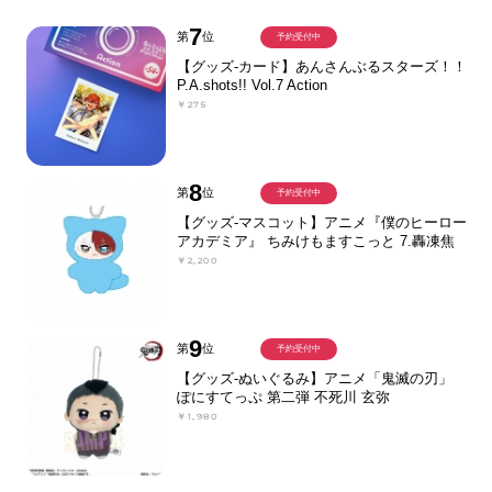
7
第
位
予約受付中
【グッズ-カード】あんさんぶるスターズ！！
P.A.shots!! Vol.7 Action
￥275
8
第
位
予約受付中
【グッズ-マスコット】アニメ『僕のヒーロー
アカデミア』 ちみけもますこっと 7.轟凍焦
￥2,200
9
第
位
予約受付中
【グッズ-ぬいぐるみ】アニメ「鬼滅の刃」
ぽにすてっぷ 第二弾 不死川 玄弥
￥1,980