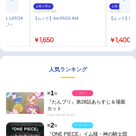
お取り寄せ
お取り寄せ
2021/07/28 発売
2021/06/07 発売
OL LATCH!
【ムック】Ani-PASS #14
【ムック】LisOe
～声よし!～
￥1,650
￥1,400
人気ランキング
1
第
位
アニメ
『たんプリ』第28話あらすじ＆場面
カット
2026-08-08 12:00
2
第
位
マンガ・ラノベ
『ONE PIECE』イム様・神の騎士団