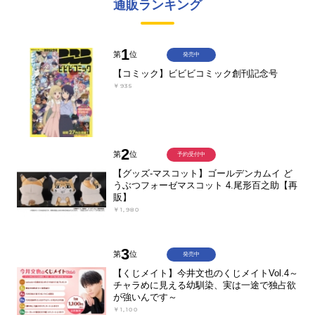
通販ランキング
1
第
位
発売中
【コミック】ビビビコミック創刊記念号
￥935
2
第
位
予約受付中
【グッズ-マスコット】ゴールデンカムイ ど
うぶつフォーゼマスコット 4.尾形百之助【再
販】
￥1,980
3
第
位
発売中
【くじメイト】今井文也のくじメイトVol.4～
チャラめに見える幼馴染、実は一途で独占欲
が強いんです～
￥1,100