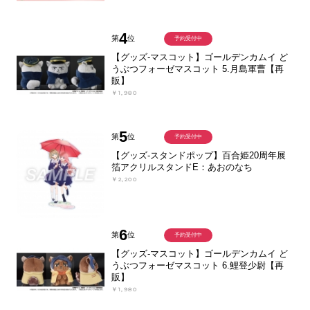
4
第
位
予約受付中
【グッズ-マスコット】ゴールデンカムイ ど
うぶつフォーゼマスコット 5.月島軍曹【再
販】
￥1,980
5
第
位
予約受付中
【グッズ-スタンドポップ】百合姫20周年展
箔アクリルスタンドE：あおのなち
￥2,200
6
第
位
予約受付中
【グッズ-マスコット】ゴールデンカムイ ど
うぶつフォーゼマスコット 6.鯉登少尉【再
販】
￥1,980