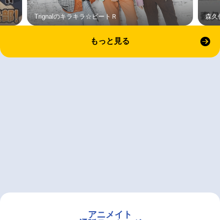
Trignalのキラキラ☆ビートＲ
森久
もっと見る
アニメイト