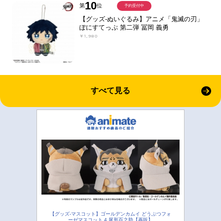
10
第
位
予約受付中
【グッズ-ぬいぐるみ】アニメ「鬼滅の刃」
ぽにすてっぷ 第二弾 冨岡 義勇
￥1,980
すべて見る
【グッズ-マスコット】ゴールデンカムイ どうぶつフォ
ーゼマスコット 4.尾形百之助【再販】