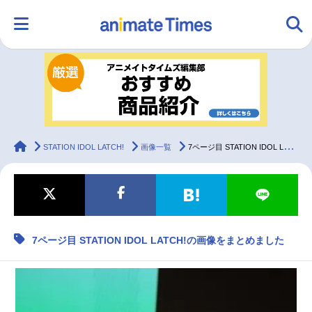
HOME
ランキング
アニメ
声優
ラジオ
みんなの声
グッズ
映画
animateTimes
STATION IDOL LATCH!
画像一覧
7ページ目 STATION IDOL LATCH!の画像をまとめました
マンガ・ラノベ
ゲーム・アプリ
音楽
コスプレ
7ページ目 STATION IDOL LATCH!の画像をまとめました
2.5次元
配信・Vtuber
トレンド
無料マンガ
最新記事一覧
アニメ記事一覧
声優記事一覧