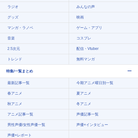
ラジオ
みんなの声
グッズ
映画
マンガ・ラノベ
ゲーム・アプリ
音楽
コスプレ
2.5次元
配信・Vtuber
トレンド
無料マンガ
特集/一覧まとめ
最新記事一覧
今期アニメ曜日別一覧
春アニメ
夏アニメ
秋アニメ
冬アニメ
アニメ記事一覧
声優記事一覧
男性声優/女性声優一覧
声優×インタビュー
声優×レポート