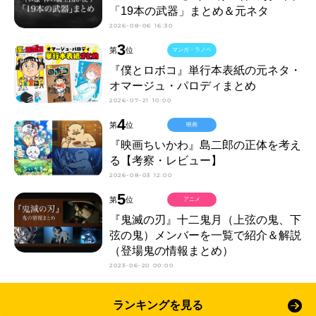
「19本の武器」まとめ＆元ネタ
2026-08-06 16:30
3
第
位
マンガ・ラノベ
『僕とロボコ』単行本表紙の元ネタ・
オマージュ・パロディまとめ
2026-07-21 10:00
4
第
位
映画
『映画ちいかわ』島二郎の正体を考え
る【考察・レビュー】
2026-08-03 12:00
5
第
位
アニメ
『鬼滅の刃』十二鬼月（上弦の鬼、下
弦の鬼）メンバーを一覧で紹介＆解説
（登場鬼の情報まとめ）
2023-06-20 00:00
ランキングを見る