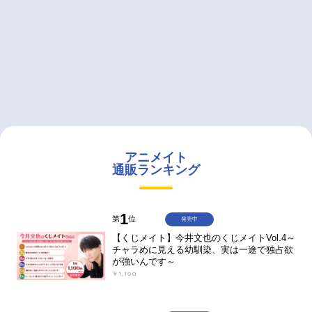
アニメイト
通販ランキング
1
第
位
発売中
【くじメイト】今井文也のくじメイトVol.4～
チャラめに見える幼馴染、実は一途で独占欲
が強いんです～
￥1,100