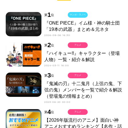
1
第
位
マンガ・ラノベ
『ONE PIECE』イム様・神の騎士団
「19本の武器」まとめ＆元ネタ
2026-08-06 16:30
2
第
位
アニメ
『ハイキュー!!』キャラクター（登場
人物）一覧・紹介＆解説
2024-03-11 16:00
3
第
位
アニメ
『鬼滅の刃』十二鬼月（上弦の鬼、下
弦の鬼）メンバーを一覧で紹介＆解説
（登場鬼の情報まとめ）
2023-06-20 00:00
4
第
位
アニメ
【2026年版流行のアニメ】面白い神
アニメおすすめランキング【名作・話