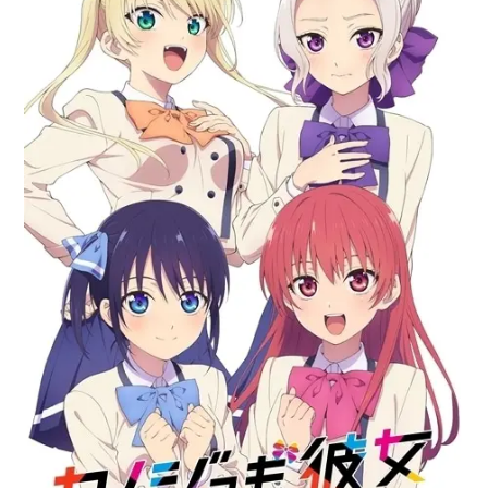
アニメ映画一覧
実写化映画一覧
今期アニメ曜日別一覧
春アニメ
夏アニメ
秋アニメ
冬アニメ
男性声優/女性声優一覧
FOLLOW US