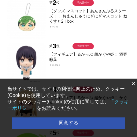
2
第
位
予約受付中
【グッズ-マスコット】あんさんぶるスター
ズ！！ おまんじゅうにぎにぎマスコット ね
くすと2 Hbox
￥770
3
第
位
予約受付中
【フィギュア】るかっぷ 超かぐや姫！ 酒寄
彩葉
￥3,927
×
4
当サイトでは、サイトの利便性向上のため、クッキー
第
位
予約受付中
(Cookie)を使用しています。
【フィギュア】るかっぷ 超かぐや姫！ かぐ
サイトのクッキー(Cookie)の使用に関しては、
「クッキ
や
ーポリシー」
をお読みください。
￥3,927
同意する
5
第
位
予約受付中