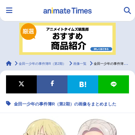
HOME
ランキング
アニメ
声優
ラジオ
みんなの声
グッズ
映画
animateTimes
金田一少年の事件簿R（第2期）
画像一覧
金田一少年の事件簿R（第2期）の画像をまとめました
マンガ・ラノベ
ゲーム・アプリ
音楽
コスプレ
金田一少年の事件簿R（第2期）の画像をまとめました
2.5次元
配信・Vtuber
トレンド
無料マンガ
最新記事一覧
アニメ記事一覧
声優記事一覧