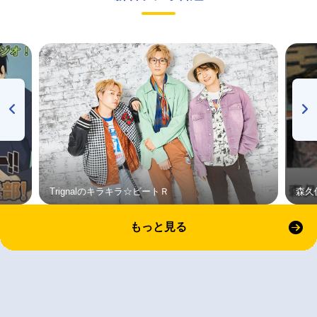
Trignalのキラキラ☆ビートＲ
森久
もっと見る