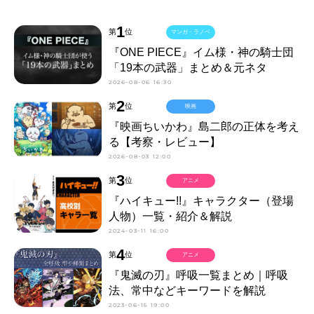
1
第
位
マンガ・ラノベ
『ONE PIECE』イム様・神の騎士団
「19本の武器」まとめ＆元ネタ
2026-08-06 16:30
2
第
位
映画
『映画ちいかわ』島二郎の正体を考え
る【考察・レビュー】
2026-08-03 12:00
3
第
位
アニメ
『ハイキュー!!』キャラクター（登場
人物）一覧・紹介＆解説
2024-03-11 16:00
4
第
位
アニメ
『鬼滅の刃』呼吸一覧まとめ｜呼吸
法、常中などキーワードを解説
2023-06-15 19:00