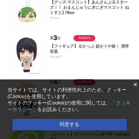
【グッズ-マスコット】あんさんぶるスター
ズ！！ おまんじゅうにぎにぎマスコット ね
くすと2 Hbox
￥770
3
第
位
予約受付中
【フィギュア】るかっぷ 超かぐや姫！ 酒寄
彩葉
￥3,927
4
第
位
予約受付中
×
当サイトでは、サイトの利便性向上のため、クッキー
【フィギュア】るかっぷ 超かぐや姫！ かぐ
や
(Cookie)を使用しています。
￥3,927
サイトのクッキー(Cookie)の使用に関しては、
「クッキ
ーポリシー」
をお読みください。
同意する
5
第
位
予約受付中
【カセット】アプリゲーム 18TRIP Cassette