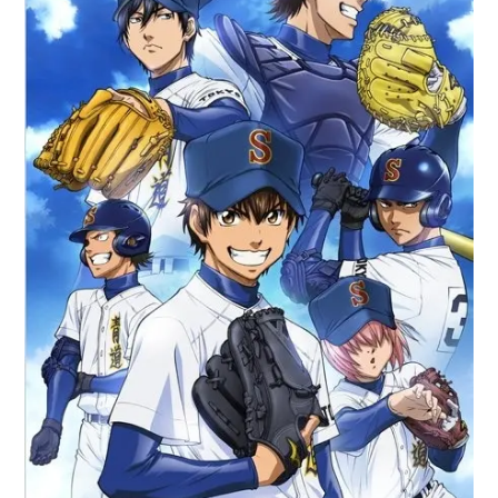
アニメ映画一覧
実写化映画一覧
今期アニメ曜日別一覧
春アニメ
夏アニメ
秋アニメ
冬アニメ
男性声優/女性声優一覧
FOLLOW US