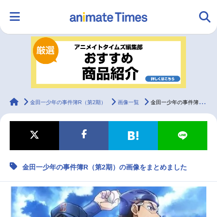
HOME
ランキング
アニメ
声優
ラジオ
みんなの声
グッズ
映画
animateTimes
金田一少年の事件簿R（第2期）
画像一覧
金田一少年の事件簿R（第2期）の画像をまとめました
マンガ・ラノベ
ゲーム・アプリ
音楽
コスプレ
金田一少年の事件簿R（第2期）の画像をまとめました
2.5次元
配信・Vtuber
トレンド
無料マンガ
最新記事一覧
アニメ記事一覧
声優記事一覧