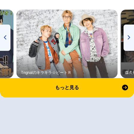
Trignalのキラキラ☆ビートＲ
森久
もっと見る