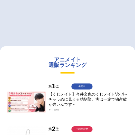
アニメイト
通販ランキング
1
第
位
発売中
【くじメイト】今井文也のくじメイトVol.4～
チャラめに見える幼馴染、実は一途で独占欲
が強いんです～
￥1,100
2
第
位
予約受付中