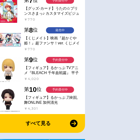
7
第
位
予約受付中
【グッズ-カード】うたの☆プリ
ンスさまっ♪ カスタマイズビジュ
アルカードコレクション Best
￥770
Shots from Everyday Life Ver.
8
第
位
発売中
【くじメイト】映画『超かぐや
姫！』超ファンサ！ver. くじメイ
ト
￥770
9
第
位
予約受付中
【フィギュア】るかっぷ TVアニ
メ『BLEACH 千年血戦篇』 平子
真子
￥4,020
10
第
位
予約受付中
【フィギュア】るかっぷ 刀剣乱
舞ONLINE 加州清光
￥4,301
すべて見る