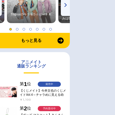
Trignalのキラキラ☆ビートＲ
森久保祥太郎×浪川大輔 つま
みは塩だけ
もっと見る
アニメイト
通販ランキング
1
第
位
発売中
【くじメイト】今井文也のくじメ
イトVol.4～チャラめに見える幼
馴染、実は一途で独占欲が強いん
￥1,100
です～
2
第
位
予約受付中
【グッズ-マスコット】あんさん