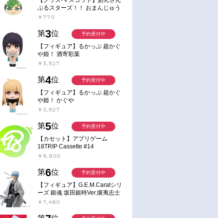
ぶるスターズ！！ おまんじゅう
にぎにぎマスコット ねくすと2
￥770
Hbox
3
第
位
予約受付中
【フィギュア】るかっぷ 超かぐ
や姫！ 酒寄彩葉
￥3,927
4
第
位
予約受付中
【フィギュア】るかっぷ 超かぐ
や姫！ かぐや
￥3,927
5
第
位
予約受付中
【カセット】アプリゲーム
18TRIP Cassette #14
￥8,800
6
第
位
予約受付中
【フィギュア】G.E.M.Caratシリ
ーズ 銀魂 坂田銀時Ver.攘夷志士
完成品フィギュア
￥7,480