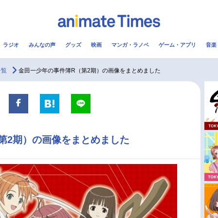
ラジオ
みんなの声
グッズ
映画
マンガ・ラノベ
ゲーム・アプリ
音楽
メ
声優
ラジオ
み
一覧
金田一少年の事件簿R（第2期）の画像をまとめました
コスプレ
2.5次元
配信
アニメ映画一覧
今期アニメ曜日別一覧
第2期）の画像をまとめました
実写化映画一覧
春アニメ
男性声優/女性声優一覧
夏アニメ
FOLLOW US