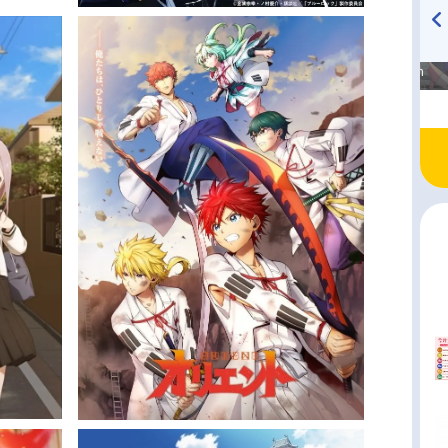
高橋美紀のおんぷの気持ち
TVアニメ『戦隊大失格』
♪ in アニメイトタイムズ
radio 大直会 2nd season