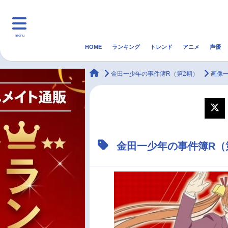
menu
HOME
ランキング
トレンド
アニメ
声優
HOME
ランキング
アニ
animateTimes
金田一少年の事件簿R（第2期）
画像
マンガ・ラノベ
ゲーム・アプリ
音楽
最新記事一覧
金田一少年の事件簿R（
アニメ記事一覧
声優記事一覧