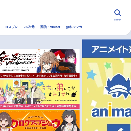
search
コスプレ
2.5次元
配信・Vtuber
無料マンガ
んなの声
グッズ
映画
・Vtuber
トレンド
無料マンガ
秋アニメ
冬アニメ